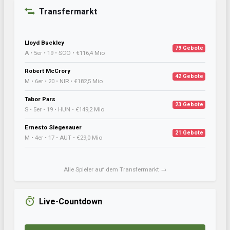
Transfermarkt
Lloyd Buckley
79 Gebote
A • 5er • 19 • SCO • €116,4 Mio
Robert McCrory
42 Gebote
M • 6er • 20 • NIR • €182,5 Mio
Tabor Pars
23 Gebote
S • 5er • 19 • HUN • €149,2 Mio
Ernesto Siegenauer
21 Gebote
M • 4er • 17 • AUT • €29,0 Mio
Alle Spieler auf dem Transfermarkt →
Live-Countdown