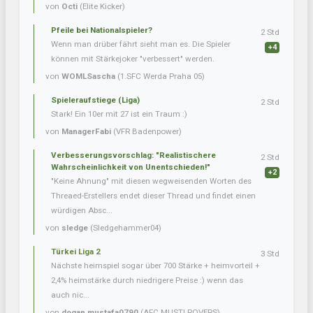
von
Octi
(Elite Kicker)
Pfeile bei Nationalspieler?
2 Std
Wenn man drüber fährt sieht man es. Die Spieler
+4
können mit Stärkejoker "verbessert" werden.
von
WOMLSascha
(1.SFC Werda Praha 05)
Spieleraufstiege (Liga)
2 Std
Stark! Ein 10er mit 27 ist ein Traum :)
von
ManagerFabi
(VFR Badenpower)
Verbesserungsvorschlag: "Realistischere
2 Std
Wahrscheinlichkeit von Unentschieden!"
+2
"Keine Ahnung" mit diesen wegweisenden Worten des
Threaed-Erstellers endet dieser Thread und findet einen
würdigen Absc...
von
sledge
(Sledgehammer04)
Türkei Liga 2
3 Std
Nächste heimspiel sogar über 700 Stärke + heimvorteil +
2,4% heimstärke durch niedrigere Preise :) wenn das
auch nic...
von
dogan.mustafa0790
(AFC MUSTI ROVERS)