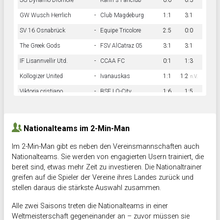
SG Dynamo Dromore
-
Kahn´s Fanclub
0:0
0:3
GW Wusch Herrlich
-
Club Magdeburg
1:1
3:1
SV 16 Osnabrück
-
Equipe Tricolore
2:5
0:0
The Greek Gods
-
FSV AlCatraz 05
3:1
3:1
IF Lisannvellir Utd.
-
CCAA FC
0:1
1:3
Kollogizer United
-
Ivanauskas
1:1
1:2
n.V.
Viktoria cristiano
-
BSF LO-City
1:6
1:5
Hnk Rama
-
Südstadkicker
0:1
2:2
Nationalteams im 2-Min-Man
Im 2-Min-Man gibt es neben den Vereinsmannschaften auch
Nationalteams. Sie werden von engagierten Usern trainiert, die
bereit sind, etwas mehr Zeit zu investieren. Die Nationaltrainer
greifen auf die Spieler der Vereine ihres Landes zurück und
stellen daraus die stärkste Auswahl zusammen.
Alle zwei Saisons treten die Nationalteams in einer
Weltmeisterschaft gegeneinander an – zuvor müssen sie