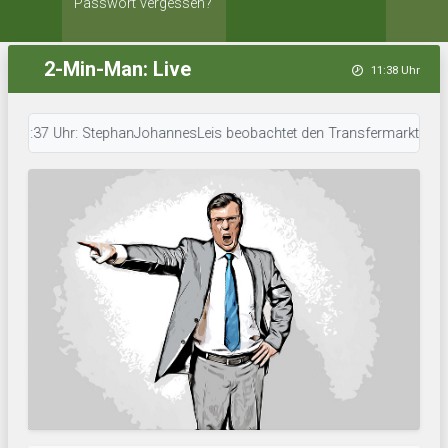
Passwort vergessen?
2-Min-Man: Live
11:38 Uhr
7 Uhr: StephanJohannesLeis beobachtet den Transfermarkt. • 11:35 Uhr: Ja