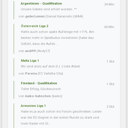
Argentinien - Qualifikation
24 Min
Unsere Gebete sind erhört worden..^^
von
geilerLemmi
(Genial Karamelo LMAA)
Österreich Liga 2
60 Min
Hatte auch schon späte Aufstiege mit >11%. Am
besten mehr in Spielkultur investieren (habe das
Gefühl, dass die Aufsti...
von
andi99
(Andy17)
Malta Liga 1
1 Std
Wir sind stolz auf dich DJ :) tolle Arbeit
von
Pereira
(FC Valletta City)
Finnland - Qualifikation
1 Std
Toller Erfolg, Glückwunsch
von
kaiko-hahnchen
(kaiko)
Armenien Liga 1
2 Std
Habe es ja auch schon ins Forum geschrieben: Leider
war der EC-Gegner in der ersten Runde zu stark und
mein Kader mit Gl...