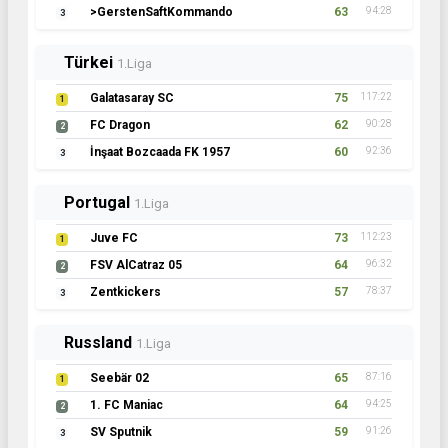
>GerstenSaftKommando
63
94:28
3
Türkei
1.Liga
Galatasaray SC
75
117:22
1
FC Dragon
62
90:28
2
İnşaat Bozcaada FK 1957
60
92:36
3
Portugal
1.Liga
Juve FC
73
112:23
1
FSV AlCatraz 05
64
96:32
2
Zentkickers
57
78:37
3
Russland
1.Liga
Seebär 02
65
87:16
1
1. FC Maniac
64
94:25
2
SV Sputnik
59
91:26
3