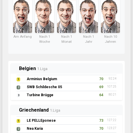
Am Anfang
Nach 1
Nach 1
Nach 1
Nach 10
Woche
Monat
Jahr
Jahren
Belgien
1.Liga
Arminius Belgium
70
92:24
1
SWB Schildesche 05
69
107:25
2
Turbine Brügge
64
80:21
3
Griechenland
1.Liga
LE PELLEponese
73
127:22
1
Nea Karia
70
123:27
2