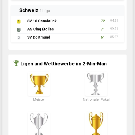
Schweiz
1.Liga
SV 16 Osnabrück
72
94:21
1
AS Cinq Étoiles
71
99:21
2
SV Dortmund
61
85:27
3
Ligen und Wettbewerbe im 2-Min-Man
Meister
Nationaler Pokal