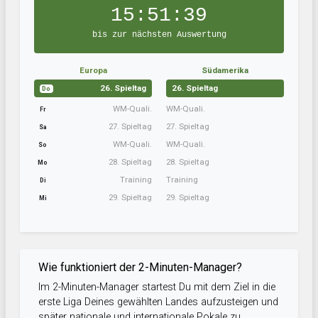
15:51:38
bis zur nächsten Auswertung
Europa
Südamerika
26. Spieltag
26. Spieltag
Do
WM-Quali.
WM-Quali.
Fr
27. Spieltag
27. Spieltag
Sa
WM-Quali.
WM-Quali.
So
28. Spieltag
28. Spieltag
Mo
Training
Training
Di
29. Spieltag
29. Spieltag
Mi
Wie funktioniert der 2-Minuten-Manager?
Im 2-Minuten-Manager startest Du mit dem Ziel in die
erste Liga Deines gewählten Landes aufzusteigen und
später nationale und internationale Pokale zu