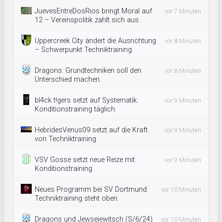
JuevesEntreDosRios bringt Moral auf
vor 7 Minuten
12 – Vereinspolitik zahlt sich aus.
Uppercreek City ändert die Ausrichtung
vor 8 Minuten
– Schwerpunkt Techniktraining.
Dragons: Grundtechniken soll den
vor 8 Minuten
Unterschied machen.
bl4ck t!gers setzt auf Systematik:
vor 9 Minuten
Konditionstraining täglich.
HebridesVenus09 setzt auf die Kraft
vor 9 Minuten
von Techniktraining.
VSV Gosse setzt neue Reize mit
vor 9 Minuten
Konditionstraining.
Neues Programm bei SV Dortmund:
vor 10 Minuten
Techniktraining steht oben.
Dragons und Jewsejewitsch (S/6/24)
vor 10 Minuten