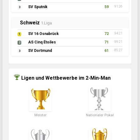
SV Sputnik
59
91:26
3
Schweiz
1.Liga
SV 16 Osnabrück
72
94:21
1
AS Cinq Étoiles
71
99:21
2
SV Dortmund
61
85:27
3
Ligen und Wettbewerbe im 2-Min-Man
Meister
Nationaler Pokal