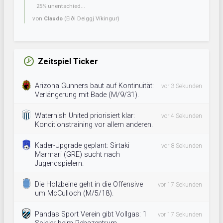
25% unentschied...
von
Claudo
(Eiði Deiggj Víkingur)
Zeitspiel Ticker
Arizona Gunners baut auf Kontinuität:
vor 3 Sekunden
Verlängerung mit Bade (M/9/31).
Waternish United priorisiert klar:
vor 4 Sekunden
Konditionstraining vor allem anderen.
Kader-Upgrade geplant: Sirtaki
vor 8 Sekunden
Marmari (GRE) sucht nach
Jugendspielern.
Die Holzbeine geht in die Offensive
vor 17 Sekunden
um McCulloch (M/5/18).
Pandas Sport Verein gibt Vollgas: 1
vor 17 Sekunden