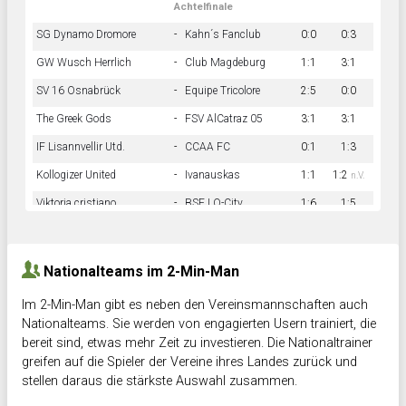
Achtelfinale
SG Dynamo Dromore
-
Kahn´s Fanclub
0:0
0:3
GW Wusch Herrlich
-
Club Magdeburg
1:1
3:1
SV 16 Osnabrück
-
Equipe Tricolore
2:5
0:0
The Greek Gods
-
FSV AlCatraz 05
3:1
3:1
IF Lisannvellir Utd.
-
CCAA FC
0:1
1:3
Kollogizer United
-
Ivanauskas
1:1
1:2
n.V.
Viktoria cristiano
-
BSF LO-City
1:6
1:5
Hnk Rama
-
Südstadkicker
0:1
2:2
Nationalteams im 2-Min-Man
Im 2-Min-Man gibt es neben den Vereinsmannschaften auch
Nationalteams. Sie werden von engagierten Usern trainiert, die
bereit sind, etwas mehr Zeit zu investieren. Die Nationaltrainer
greifen auf die Spieler der Vereine ihres Landes zurück und
stellen daraus die stärkste Auswahl zusammen.