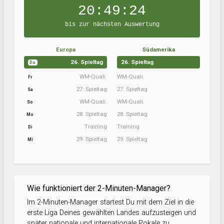
20:49:24
bis zur nächsten Auswertung
Europa
Südamerika
26. Spieltag
26. Spieltag
Do
WM-Quali.
WM-Quali.
Fr
27. Spieltag
27. Spieltag
Sa
WM-Quali.
WM-Quali.
So
28. Spieltag
28. Spieltag
Mo
Training
Training
Di
29. Spieltag
29. Spieltag
Mi
Wie funktioniert der 2-Minuten-Manager?
Im 2-Minuten-Manager startest Du mit dem Ziel in die
erste Liga Deines gewählten Landes aufzusteigen und
später nationale und internationale Pokale zu