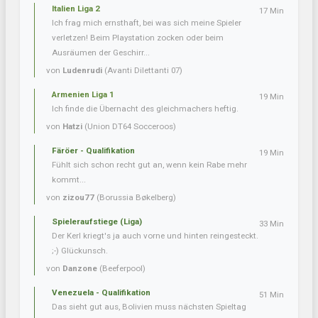
Italien Liga 2
17 Min
Ich frag mich ernsthaft, bei was sich meine Spieler
verletzen! Beim Playstation zocken oder beim
Ausräumen der Geschirr...
von
Ludenrudi
(Avanti Dilettanti 07)
Armenien Liga 1
19 Min
Ich finde die Übernacht des gleichmachers heftig.
von
Hatzi
(Union DT64 Socceroos)
Färöer - Qualifikation
19 Min
Fühlt sich schon recht gut an, wenn kein Rabe mehr
kommt...
von
zizou77
(Borussia Bøkelberg)
Spieleraufstiege (Liga)
33 Min
Der Kerl kriegt's ja auch vorne und hinten reingesteckt.
;-) Glückunsch.
von
Danzone
(Beeferpool)
Venezuela - Qualifikation
51 Min
Das sieht gut aus, Bolivien muss nächsten Spieltag