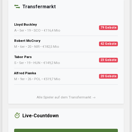
Transfermarkt
Lloyd Buckley
79 Gebote
A • 5er • 19 • SCO • €116,4 Mio
Robert McCrory
42 Gebote
M • 6er • 20 • NIR • €182,5 Mio
Tabor Pars
23 Gebote
S • 5er • 19 • HUN • €149,2 Mio
Alfred Pianka
20 Gebote
M • 9er • 26 • POL • €519,7 Mio
Alle Spieler auf dem Transfermarkt →
Live-Countdown