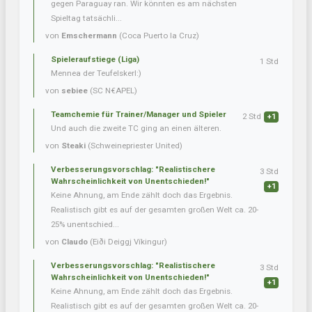
gegen Paraguay ran. Wir könnten es am nächsten
Spieltag tatsächli...
von
Emschermann
(Coca Puerto la Cruz)
Spieleraufstiege (Liga)
1 Std
Mennea der Teufelskerl:)
von
sebiee
(SC N€APEL)
Teamchemie für Trainer/Manager und Spieler
2 Std
+1
Und auch die zweite TC ging an einen älteren.
von
Steaki
(Schweinepriester United)
Verbesserungsvorschlag: "Realistischere
3 Std
Wahrscheinlichkeit von Unentschieden!"
+1
Keine Ahnung, am Ende zählt doch das Ergebnis.
Realistisch gibt es auf der gesamten großen Welt ca. 20-
25% unentschied...
von
Claudo
(Eiði Deiggj Víkingur)
Verbesserungsvorschlag: "Realistischere
3 Std
Wahrscheinlichkeit von Unentschieden!"
+1
Keine Ahnung, am Ende zählt doch das Ergebnis.
Realistisch gibt es auf der gesamten großen Welt ca. 20-