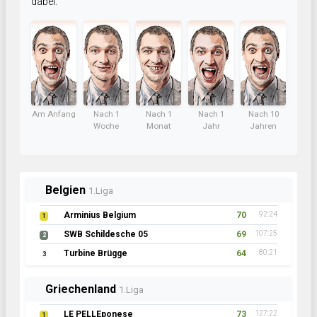
dabei.
Am Anfang
Nach 1
Nach 1
Nach 1
Nach 10
Woche
Monat
Jahr
Jahren
Belgien
1.Liga
Arminius Belgium
70
92:24
1
SWB Schildesche 05
69
107:25
2
Turbine Brügge
64
80:21
3
Griechenland
1.Liga
LE PELLEponese
73
127:22
1