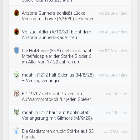
Spieler beim Rehazentrum.
Arizona Gunners schließt Lücke –
vor 24 Sekunden
Vertrag mit Löwe (A/9/30) verlängert.
Vollzug: Adler (A/10/30) bleibt dem
vor 43 Sekunden
Arizona Gunners-Kader treu.
Die Holzbeine (FRA) sieht sich nach
vor 52 Sekunden
Mittelfeldspieler der Stärke 5 oder 6
im Alter von 17-22 Jahren um.
mdahlin1212 hält Sidenius (M/8/28)
vor 56 Sekunden
– Vertrag verlängert.
FC 19707 setzt auf Prävention:
vor 1 Minute
Aufwärmprotokoll für jeden Spieler.
mdahlin1212 baut auf Kontinuität:
vor 1 Minute
Verlängerung mit Gilmore (M/9/29).
Die Gladiatoren drückt Stärke auf 53
vor 2 Minuten
Punkte.