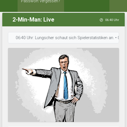
Passwort vergessen?
2-Min-Man: Live
06:40 Uhr
06:40 Uhr: Lungscher schaut sich Spielerstatistiken an. • 06:40 Uhr: