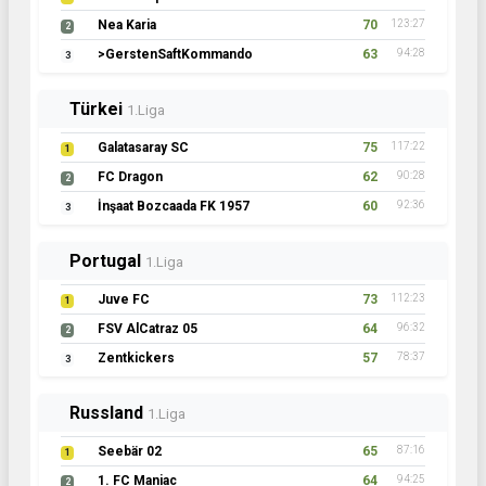
Nea Karia
70
123:27
2
>GerstenSaftKommando
63
94:28
3
Türkei
1.Liga
Galatasaray SC
75
117:22
1
FC Dragon
62
90:28
2
İnşaat Bozcaada FK 1957
60
92:36
3
Portugal
1.Liga
Juve FC
73
112:23
1
FSV AlCatraz 05
64
96:32
2
Zentkickers
57
78:37
3
Russland
1.Liga
Seebär 02
65
87:16
1
1. FC Maniac
64
94:25
2