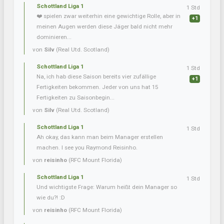
Schottland Liga 1
1 Std
❤️ spielen zwar weiterhin eine gewichtige Rolle, aber in
+1
meinen Augen werden diese Jäger bald nicht mehr
dominieren...
von
Silv
(Real Utd. Scotland)
Schottland Liga 1
1 Std
Na, ich hab diese Saison bereits vier zufällige
+1
Fertigkeiten bekommen. Jeder von uns hat 15
Fertigkeiten zu Saisonbegin...
von
Silv
(Real Utd. Scotland)
Schottland Liga 1
1 Std
Ah okay, das kann man beim Manager erstellen
machen. I see you Raymond Reisinho.
von
reisinho
(RFC Mount Florida)
Schottland Liga 1
1 Std
Und wichtigste Frage: Warum heißt dein Manager so
wie du?! :D
von
reisinho
(RFC Mount Florida)