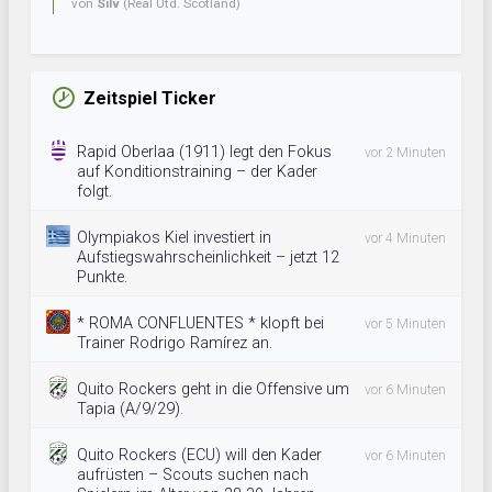
von
Silv
(Real Utd. Scotland)
Zeitspiel Ticker
Rapid Oberlaa (1911) legt den Fokus
vor 2 Minuten
auf Konditionstraining – der Kader
folgt.
Olympiakos Kiel investiert in
vor 4 Minuten
Aufstiegswahrscheinlichkeit – jetzt 12
Punkte.
* ROMA CONFLUENTES * klopft bei
vor 5 Minuten
Trainer Rodrigo Ramírez an.
Quito Rockers geht in die Offensive um
vor 6 Minuten
Tapia (A/9/29).
Quito Rockers (ECU) will den Kader
vor 6 Minuten
aufrüsten – Scouts suchen nach