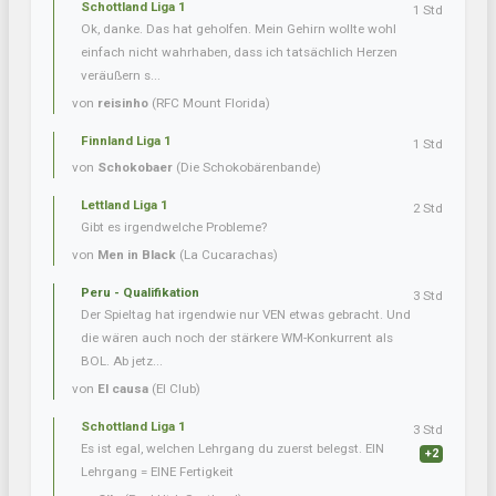
Schottland Liga 1
1 Std
Ok, danke. Das hat geholfen. Mein Gehirn wollte wohl
einfach nicht wahrhaben, dass ich tatsächlich Herzen
veräußern s...
von
reisinho
(RFC Mount Florida)
Finnland Liga 1
1 Std
von
Schokobaer
(Die Schokobärenbande)
Lettland Liga 1
2 Std
Gibt es irgendwelche Probleme?
von
Men in Black
(La Cucarachas)
Peru - Qualifikation
3 Std
Der Spieltag hat irgendwie nur VEN etwas gebracht. Und
die wären auch noch der stärkere WM-Konkurrent als
BOL. Ab jetz...
von
El causa
(El Club)
Schottland Liga 1
3 Std
Es ist egal, welchen Lehrgang du zuerst belegst. EIN
+2
Lehrgang = EINE Fertigkeit