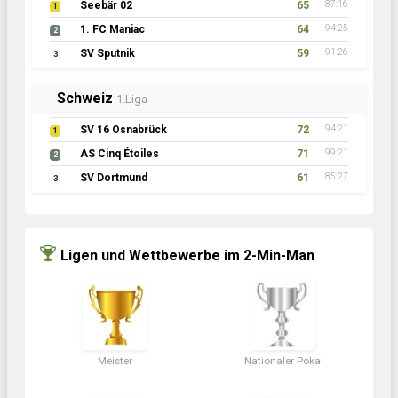
Seebär 02
65
87:16
1
1. FC Maniac
64
94:25
2
SV Sputnik
59
91:26
3
Schweiz
1.Liga
SV 16 Osnabrück
72
94:21
1
AS Cinq Étoiles
71
99:21
2
SV Dortmund
61
85:27
3
Ligen und Wettbewerbe im 2-Min-Man
Meister
Nationaler Pokal