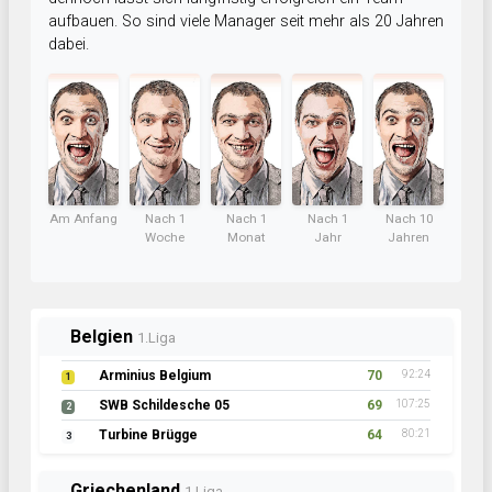
aufbauen. So sind viele Manager seit mehr als 20 Jahren
dabei.
Am Anfang
Nach 1
Nach 1
Nach 1
Nach 10
Woche
Monat
Jahr
Jahren
Belgien
1.Liga
Arminius Belgium
70
92:24
1
SWB Schildesche 05
69
107:25
2
Turbine Brügge
64
80:21
3
Griechenland
1.Liga