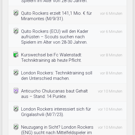
Spielern im Alter von 28-30 Jahren.
Quito Rockers erzielt 141,1 Mio. € für
vor 6 Minuten
Miramontes (M/9/31).
Quito Rockers (ECU) will den Kader
vor 6 Minuten
aufrüsten – Scouts suchen nach
Spielern im Alter von 28-30 Jahren.
Kurswechsel bei Fc Walenstadt:
vor 8 Minuten
Techniktraining ab heute Pflicht.
London Rockers: Techniktraining soll
vor 8 Minuten
den Unterschied machen.
Anticucho Chulucanas baut Gehalt
vor 10 Minuten
aus – Stand: 14 Punkte.
London Rockers interessiert sich für
vor 10 Minuten
Grigalashvili (M/7/23).
Neuzugang in Sicht? London Rockers
vor 10 Minuten
(ENG) sucht nach Mittelfeldspieler im