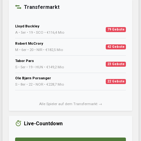
Transfermarkt
Lloyd Buckley
79 Gebote
A • 5er • 19 • SCO • €116,4 Mio
Robert McCrory
42 Gebote
M • 6er • 20 • NIR • €182,5 Mio
Tabor Pars
23 Gebote
S • 5er • 19 • HUN • €149,2 Mio
Ole Bjørn Porsanger
22 Gebote
S • 8er • 22 • NOR • €228,7 Mio
Alle Spieler auf dem Transfermarkt →
Live-Countdown