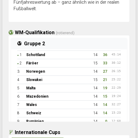
Fünfjahreswertung ab – ganz ähnlich wie in der realen
Fußballwelt.
WM-Qualifikation
(rotierend)
Gruppe 2
1
Schottland
14
36
45:14
●
2
Färöer
15
33
30:12
●
3
Norwegen
14
27
26:15
4
Slowakei
15
21
25:22
5
Malta
14
19
22:29
6
Mazedonien
14
15
19:24
7
Wales
14
14
32:27
8
Schweiz
14
14
15:23
9
Rumänien
14
0
12:60
Internationale Cups