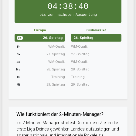
04:38:40
bis zur nächsten Auswertung
Europa
Südamerika
26. Spieltag
26. Spieltag
Do
WM-Quali.
WM-Quali.
Fr
27. Spieltag
27. Spieltag
Sa
WM-Quali.
WM-Quali.
So
28. Spieltag
28. Spieltag
Mo
Training
Training
Di
29. Spieltag
29. Spieltag
Mi
Wie funktioniert der 2-Minuten-Manager?
Im 2-Minuten-Manager startest Du mit dem Ziel in die
erste Liga Deines gewählten Landes aufzusteigen und
später nationale und internationale Pokale zu