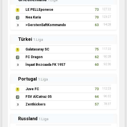
LE PELLEponese
73
127:22
1
Nea Karia
70
123:27
2
>GerstenSaftKommando
63
94:28
3
Türkei
1.Liga
Galatasaray SC
75
117:22
1
FC Dragon
62
90:28
2
İnşaat Bozcaada FK 1957
60
92:36
3
Portugal
1.Liga
Juve FC
73
112:23
1
FSV AlCatraz 05
64
96:32
2
Zentkickers
57
78:37
3
Russland
1.Liga