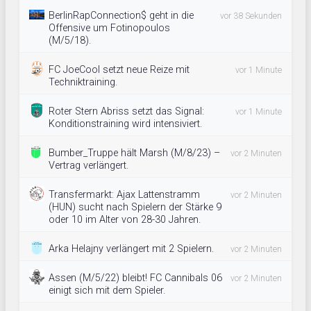
BerlinRapConnection$ geht in die
vor 38 Sekunden
Offensive um Fotinopoulos
(M/5/18).
FC JoeCool setzt neue Reize mit
vor 1 Minute
Techniktraining.
Roter Stern Abriss setzt das Signal:
vor 1 Minute
Konditionstraining wird intensiviert.
Bumber_Truppe hält Marsh (M/8/23) –
vor 2 Minuten
Vertrag verlängert.
Transfermarkt: Ajax Lattenstramm
vor 2 Minuten
(HUN) sucht nach Spielern der Stärke 9
oder 10 im Alter von 28-30 Jahren.
Arka Helajny verlängert mit 2 Spielern.
vor 2 Minuten
Assen (M/5/22) bleibt! FC Cannibals 06
vor 2 Minuten
einigt sich mit dem Spieler.