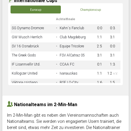
Internationale Cups
Eurocup
Championscup
Achtelfinale
SG Dynamo Dromore
-
Kahn´s Fanclub
0:0
0:3
GW Wusch Herrlich
-
Club Magdeburg
1:1
3:1
SV 16 Osnabrück
-
Equipe Tricolore
2:5
0:0
The Greek Gods
-
FSV AlCatraz 05
3:1
3:1
IF Lisannvellir Utd.
-
CCAA FC
0:1
1:3
Kollogizer United
-
Ivanauskas
1:1
1:2
n.V.
Viktoria cristiano
-
BSF LO-City
1:6
1:5
Hnk Rama
-
Südstadkicker
0:1
2:2
Nationalteams im 2-Min-Man
Im 2-Min-Man gibt es neben den Vereinsmannschaften auch
Nationalteams. Sie werden von engagierten Usern trainiert, die
bereit sind, etwas mehr Zeit zu investieren. Die Nationaltrainer