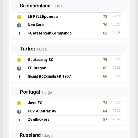
Griechenland
1.Liga
LE PELLEponese
73
127:22
1
Nea Karia
70
123:27
2
>GerstenSaftKommando
63
94:28
3
Türkei
1.Liga
Galatasaray SC
75
117:22
1
FC Dragon
62
90:28
2
İnşaat Bozcaada FK 1957
60
92:36
3
Portugal
1.Liga
Juve FC
73
112:23
1
FSV AlCatraz 05
64
96:32
2
Zentkickers
57
78:37
3
Russland
1.Liga