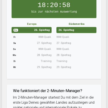
18:20:57
bis zur nächsten Auswertung
Europa
Südamerika
26. Spieltag
26. Spieltag
Do
WM-Quali.
WM-Quali.
Fr
27. Spieltag
27. Spieltag
Sa
WM-Quali.
WM-Quali.
So
28. Spieltag
28. Spieltag
Mo
Training
Training
Di
29. Spieltag
29. Spieltag
Mi
Wie funktioniert der 2-Minuten-Manager?
Im 2-Minuten-Manager startest Du mit dem Ziel in die
erste Liga Deines gewählten Landes aufzusteigen und
später nationale und internationale Pokale zu