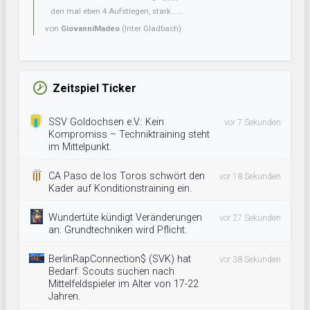
den mal eben 4 Aufstiegen, stark......
von
GiovanniMadeo
(Inter Gladbach)
Zeitspiel Ticker
SSV Goldochsen e.V.: Kein
vor 7 Sekunden
Kompromiss – Techniktraining steht
im Mittelpunkt.
CA Paso de los Toros schwört den
vor 18 Sekunden
Kader auf Konditionstraining ein.
Wundertüte kündigt Veränderungen
vor 27 Sekunden
an: Grundtechniken wird Pflicht.
BerlinRapConnection$ (SVK) hat
vor 38 Sekunden
Bedarf: Scouts suchen nach
Mittelfeldspieler im Alter von 17-22
Jahren.