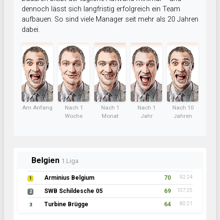
dennoch lässt sich langfristig erfolgreich ein Team
aufbauen. So sind viele Manager seit mehr als 20 Jahren
dabei.
Am Anfang
Nach 1
Nach 1
Nach 1
Nach 10
Woche
Monat
Jahr
Jahren
Belgien
1.Liga
Arminius Belgium
70
92:24
1
SWB Schildesche 05
69
107:25
2
Turbine Brügge
64
80:21
3