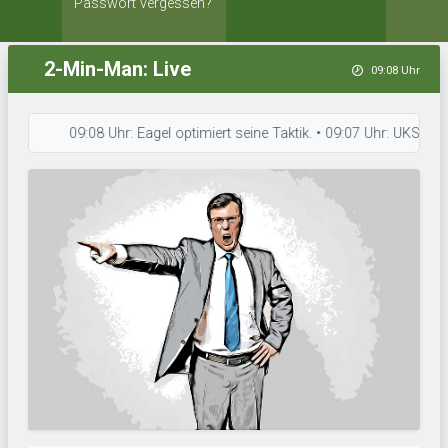
Passwort vergessen?
2-Min-Man: Live
09:08 Uhr
09:08 Uhr: Eagel optimiert seine Taktik. • 09:07 Uhr: UKS Łódź KS