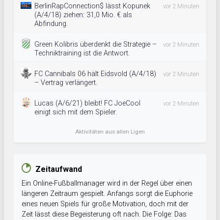
BerlinRapConnection$ lässt Kopunek
vor 2 Minuten
(A/4/18) ziehen: 31,0 Mio. € als
Abfindung.
Green Kolibris überdenkt die Strategie –
vor 2 Minuten
Techniktraining ist die Antwort.
FC Cannibals 06 hält Eidsvold (A/4/18)
vor 2 Minuten
– Vertrag verlängert.
Lucas (A/6/21) bleibt! FC JoeCool
vor 2 Minuten
einigt sich mit dem Spieler.
Aktivitäten aus allen Ligen
Zeitaufwand
Ein Online-Fußballmanager wird in der Regel über einen
längeren Zeitraum gespielt. Anfangs sorgt die Euphorie
eines neuen Spiels für große Motivation, doch mit der
Zeit lässt diese Begeisterung oft nach. Die Folge: Das