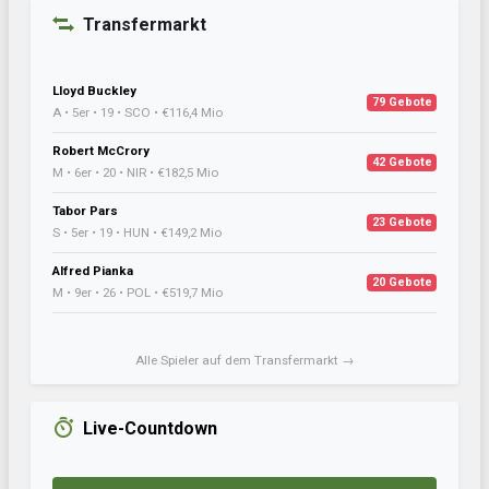
Transfermarkt
Lloyd Buckley
79 Gebote
A • 5er • 19 • SCO • €116,4 Mio
Robert McCrory
42 Gebote
M • 6er • 20 • NIR • €182,5 Mio
Tabor Pars
23 Gebote
S • 5er • 19 • HUN • €149,2 Mio
Alfred Pianka
20 Gebote
M • 9er • 26 • POL • €519,7 Mio
Alle Spieler auf dem Transfermarkt →
Live-Countdown