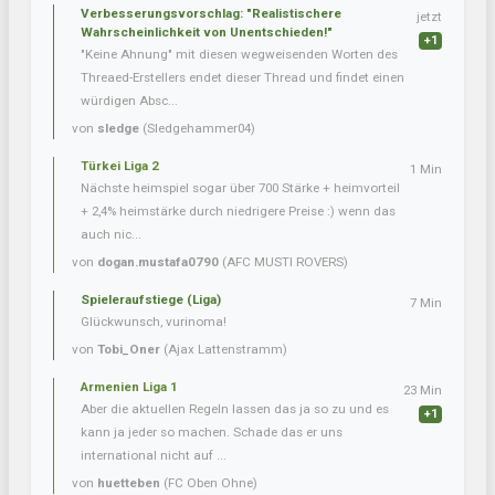
Verbesserungsvorschlag: "Realistischere
jetzt
Wahrscheinlichkeit von Unentschieden!"
+1
"Keine Ahnung" mit diesen wegweisenden Worten des
Threaed-Erstellers endet dieser Thread und findet einen
würdigen Absc...
von
sledge
(Sledgehammer04)
Türkei Liga 2
1 Min
Nächste heimspiel sogar über 700 Stärke + heimvorteil
+ 2,4% heimstärke durch niedrigere Preise :) wenn das
auch nic...
von
dogan.mustafa0790
(AFC MUSTI ROVERS)
Spieleraufstiege (Liga)
7 Min
Glückwunsch, vurinoma!
von
Tobi_Oner
(Ajax Lattenstramm)
Armenien Liga 1
23 Min
Aber die aktuellen Regeln lassen das ja so zu und es
+1
kann ja jeder so machen. Schade das er uns
international nicht auf ...
von
huetteben
(FC Oben Ohne)