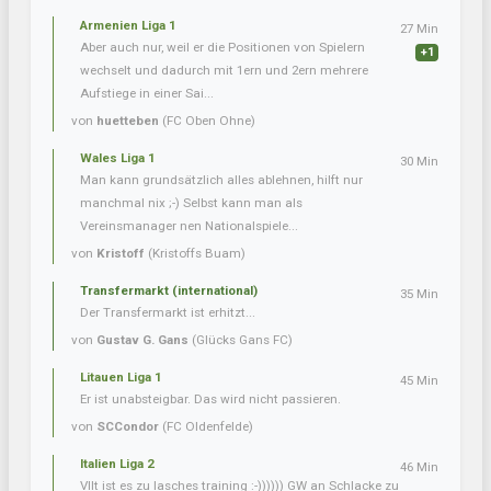
Armenien Liga 1
27 Min
Aber auch nur, weil er die Positionen von Spielern
+1
wechselt und dadurch mit 1ern und 2ern mehrere
Aufstiege in einer Sai...
von
huetteben
(FC Oben Ohne)
Wales Liga 1
30 Min
Man kann grundsätzlich alles ablehnen, hilft nur
manchmal nix ;-) Selbst kann man als
Vereinsmanager nen Nationalspiele...
von
Kristoff
(Kristoffs Buam)
Transfermarkt (international)
35 Min
Der Transfermarkt ist erhitzt...
von
Gustav G. Gans
(Glücks Gans FC)
Litauen Liga 1
45 Min
Er ist unabsteigbar. Das wird nicht passieren.
von
SCCondor
(FC Oldenfelde)
Italien Liga 2
46 Min
Vllt ist es zu lasches training :-)))))) GW an Schlacke zu