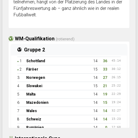
teilnehmen, hängt von der Platzierung des Landes in der
Fünfjahreswertung ab – ganz ähnlich wie in der realen
Fußballwelt.
WM-Qualifikation
(rotierend)
Gruppe 2
1
Schottland
14
36
45:14
●
2
Färöer
15
33
30:12
●
3
Norwegen
14
27
26:15
4
Slowakei
15
21
25:22
5
Malta
14
19
22:29
6
Mazedonien
14
15
19:24
7
Wales
14
14
32:27
8
Schweiz
14
14
15:23
9
Rumänien
14
0
12:60