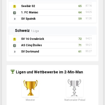
Seebär 02
65
87:16
1
1. FC Maniac
64
94:25
2
SV Sputnik
59
91:26
3
Schweiz
1.Liga
SV 16 Osnabrück
72
94:21
1
AS Cinq Étoiles
71
99:21
2
SV Dortmund
61
85:27
3
Ligen und Wettbewerbe im 2-Min-Man
Meister
Nationaler Pokal