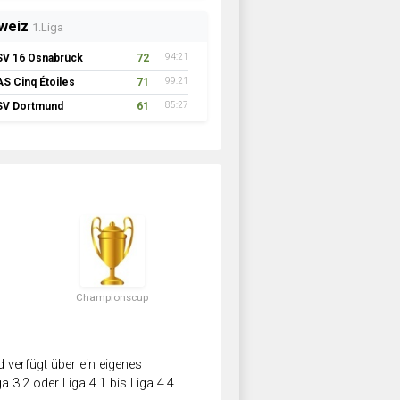
weiz
1.Liga
SV 16 Osnabrück
72
94:21
AS Cinq Étoiles
71
99:21
SV Dortmund
61
85:27
Championscup
verfügt über ein eigenes
a 3.2 oder Liga 4.1 bis Liga 4.4.