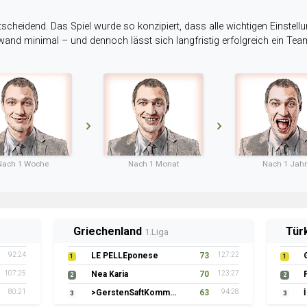
tscheidend. Das Spiel wurde so konzipiert, dass alle wichtigen Einstellu
ufwand minimal – und dennoch lässt sich langfristig erfolgreich ein Te
Nach 1 Woche
Nach 1 Monat
Nach 1 Jahr
Griechenland
Tür
1.Liga
92:24
LE PELLEponese
73
127:22
1
1
107:25
Nea Karia
70
123:27
2
2
80:21
>GerstenSaftKommando
63
94:28
3
3