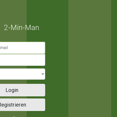
2-Min-Man
mail
Login
Registrieren