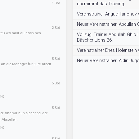
1 Std
übernimmt das Training.
Vereinstrainer Anguel Ilarionov
Neuer Vereinstrainer: Abdullah 
2 Std
ht:-) wo hast du noch nen
Vollzug: Trainer Abdullah Ghio
Bäscher Lions 26.
Vereinstrainer Enes Holenstein
5 Std
Neuer Vereinstrainer: Aldin Jug
 an die Manager für Eure Arbeit
5 Std
de)
5 Std
er sind wir nun sicher bei der
Absteller...
de)
5 Std