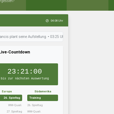
rgessen?
04:08 Uhr
nt seine Aufstellung. • 03:25 Uhr: Eiði Deiggj Víkingur trainiert intens
Live-Countdown
23:20:59
bis zur nächsten Auswertung
Europa
Südamerika
26. Spieltag
Training
WM-Quali.
26. Spieltag
27. Spieltag
WM-Quali.