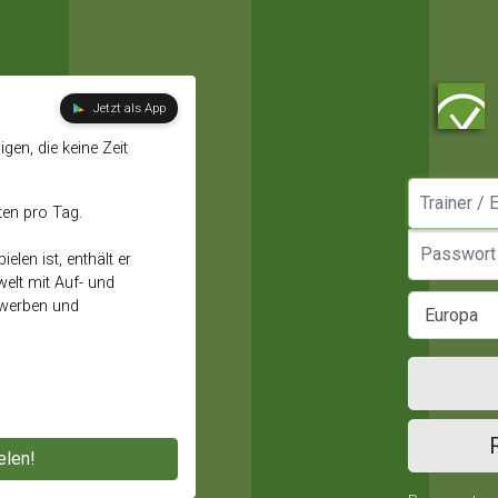
Jetzt als App
gen, die keine Zeit
Manager / E
ten pro Tag.
Passwort
elen ist, enthält er
elt mit Auf- und
ewerben und
elen!