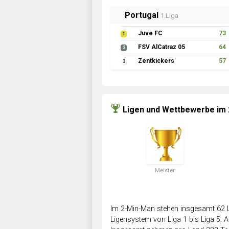
Portugal
1.Liga
Juve FC
73
1
FSV AlCatraz 05
64
2
Zentkickers
57
3
Ligen und Wettbewerbe im
Meister
Im 2-Min-Man stehen insgesamt 62 L
Ligensystem von Liga 1 bis Liga 5. Ab