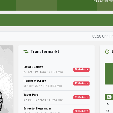
Passwort ve
03:28 Uhr: Francis pla
Transfermarkt
Lloyd Buckley
79 Gebote
A • 5er • 19 • SCO • €116,4 Mio
Robert McCrory
42 Gebote
M • 6er • 20 • NIR • €182,5 Mio
Tabor Pars
23 Gebote
Do
S • 5er • 19 • HUN • €149,2 Mio
Fr
Ernesto Siegenauer
Sa
20 Gebote