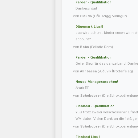
Färöer - Qualifikation
Dankeschön!
von
Claudo
(Eiði Deiggj Víkingur)
Dänemark Liga 5
das wird schon… kinder essen wir nic
account?
von
Bobs
(Fellatio Rom)
Färöer - Qualifikation
Geiler Sieg für das ganze Land. Danke
von
Ahnbassa
(Æðuvík Ítróttarfelag)
Neues Manageransehen!
Stark 👍🏼
von
Schokobaer
(Die Schokobärenban
Finnland - Qualifikation
YES, trotz zweier verschossener Elfmet
WM dabei. Vielen Dank an die fleißigen 
von
Schokobaer
(Die Schokobärenban
Finnland Liga 1