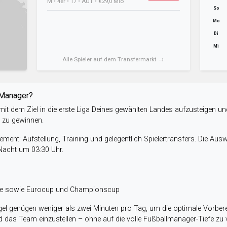
M • 4er • 17 • AUT • €29,0 Mio
So
Mo
Di
Mi
Alle Spieler auf dem Transfermarkt →
-Manager?
it dem Ziel in die erste Liga Deines gewählten Landes aufzusteigen un
e zu gewinnen.
ent: Aufstellung, Training und gelegentlich Spielertransfers. Die Aus
 Nacht um 03:30 Uhr.
ele sowie Eurocup und Championscup
el genügen weniger als zwei Minuten pro Tag, um die optimale Vorbere
 das Team einzustellen – ohne auf die volle Fußballmanager-Tiefe zu v