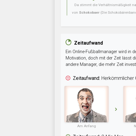
Da stimmt die Verhältnismäßigkeit nat
von
Schokobaer
(Die Schokobärenban
Zeitaufwand
Ein Online-Fußballmanager wird in de
Motivation, doch mit der Zeit lässt
andere Manager, die mehr Zeit inve
Zeitaufwand:
Herkömmlicher O
Am Anfang
N