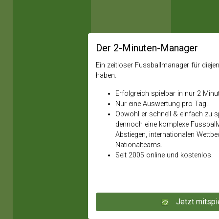
Der 2-Minuten-Manager
Ein zeitloser Fussballmanager für diejeni
haben.
Erfolgreich spielbar in nur 2 Minu
Nur eine Auswertung pro Tag.
Obwohl er schnell & einfach zu spi
dennoch eine komplexe Fussballw
Abstiegen, internationalen Wettb
Nationalteams.
Seit 2005 online und kostenlos.
Jetzt mitspi