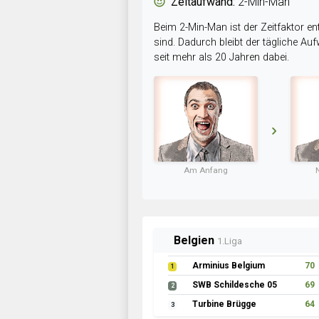
Zeitaufwand:
2-Min-Man
Beim 2-Min-Man ist der Zeitfaktor en
sind. Dadurch bleibt der tägliche A
seit mehr als 20 Jahren dabei.
Am Anfang
Belgien
1.Liga
Arminius Belgium
70
1
SWB Schildesche 05
69
2
Turbine Brügge
64
3