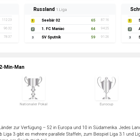
Russland
Sch
1.Liga
112:23
Seebär 02
65
87:16
1
1
96:32
1. FC Maniac
64
94:25
2
2
78:37
SV Sputnik
59
91:26
3
3
 2-Min-Man
Nationaler Pokal
Eurocup
änder zur Verfügung – 52 in Europa und 10 in Südamerika. Jedes Land 
 Liga 3 gibt es mehrere parallele Staffeln, zum Beispiel Liga 3.1 und Lig