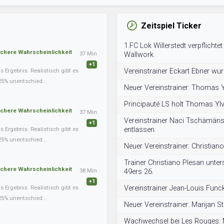
Zeitspiel Ticker
1.FC Lok Willerstedt verpflichtet
schere Wahrscheinlichkeit
37 Min
Wallwork.
+1
Ergebnis. Realistisch gibt es
Vereinstrainer Eckart Ebner wur
25% unentschied...
Neuer Vereinstrainer: Thomas 
Principauté LS holt Thomas Ylve
schere Wahrscheinlichkeit
37 Min
Vereinstrainer Naci Tschämäns
+1
Ergebnis. Realistisch gibt es
entlassen.
25% unentschied...
Neuer Vereinstrainer: Christian
Trainer Christiano Plesan unter
schere Wahrscheinlichkeit
38 Min
49ers 26.
+1
Ergebnis. Realistisch gibt es
Vereinstrainer Jean-Louis Func
25% unentschied...
Neuer Vereinstrainer: Marijan St
Wachwechsel bei Les Rouges: M