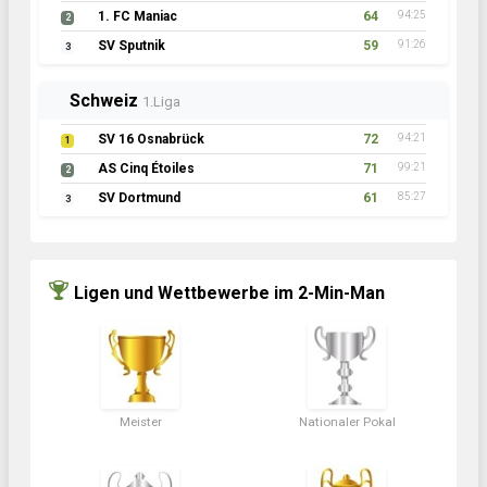
1. FC Maniac
64
94:25
2
SV Sputnik
59
91:26
3
Schweiz
1.Liga
SV 16 Osnabrück
72
94:21
1
AS Cinq Étoiles
71
99:21
2
SV Dortmund
61
85:27
3
Ligen und Wettbewerbe im 2-Min-Man
Meister
Nationaler Pokal