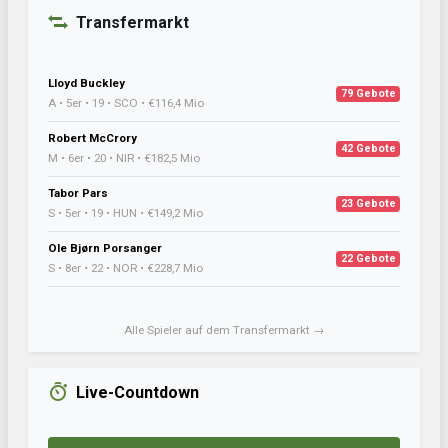
Transfermarkt
Lloyd Buckley
79 Gebote
A • 5er • 19 • SCO • €116,4 Mio
Robert McCrory
42 Gebote
M • 6er • 20 • NIR • €182,5 Mio
Tabor Pars
23 Gebote
S • 5er • 19 • HUN • €149,2 Mio
Ole Bjørn Porsanger
22 Gebote
S • 8er • 22 • NOR • €228,7 Mio
Alle Spieler auf dem Transfermarkt →
Live-Countdown