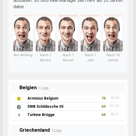
aufbauen. So sind viele Manager seit mehr als 20 Jahren
dabei.
Am Anfang
Nach 1
Nach 1
Nach 1
Nach 10
Woche
Monat
Jahr
Jahren
Belgien
1.Liga
Arminius Belgium
70
92:24
1
SWB Schildesche 05
69
107:25
2
Turbine Brügge
64
80:21
3
Griechenland
1.Liga