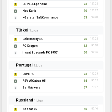
LE PELLEponese
73
127:22
1
Nea Karia
70
123:27
2
>GerstenSaftKommando
63
94:28
3
Türkei
1.Liga
Galatasaray SC
75
117:22
1
FC Dragon
62
90:28
2
İnşaat Bozcaada FK 1957
60
92:36
3
Portugal
1.Liga
Juve FC
73
112:23
1
FSV AlCatraz 05
64
96:32
2
Zentkickers
57
78:37
3
Russland
1.Liga
Seebär 02
65
87:16
1