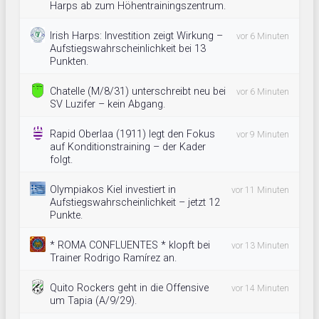
Harps ab zum Höhentrainingszentrum.
Irish Harps: Investition zeigt Wirkung –
vor 6 Minuten
Aufstiegswahrscheinlichkeit bei 13
Punkten.
Chatelle (M/8/31) unterschreibt neu bei
vor 6 Minuten
SV Luzifer – kein Abgang.
Rapid Oberlaa (1911) legt den Fokus
vor 9 Minuten
auf Konditionstraining – der Kader
folgt.
Olympiakos Kiel investiert in
vor 11 Minuten
Aufstiegswahrscheinlichkeit – jetzt 12
Punkte.
* ROMA CONFLUENTES * klopft bei
vor 13 Minuten
Trainer Rodrigo Ramírez an.
Quito Rockers geht in die Offensive
vor 14 Minuten
um Tapia (A/9/29).