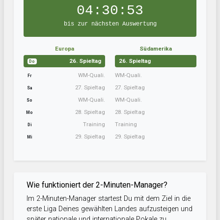
04:30:53
bis zur nächsten Auswertung
Europa
Südamerika
26. Spieltag
26. Spieltag
Do
WM-Quali.
WM-Quali.
Fr
27. Spieltag
27. Spieltag
Sa
WM-Quali.
WM-Quali.
So
28. Spieltag
28. Spieltag
Mo
Training
Training
Di
29. Spieltag
29. Spieltag
Mi
Wie funktioniert der 2-Minuten-Manager?
Im 2-Minuten-Manager startest Du mit dem Ziel in die
erste Liga Deines gewählten Landes aufzusteigen und
später nationale und internationale Pokale zu