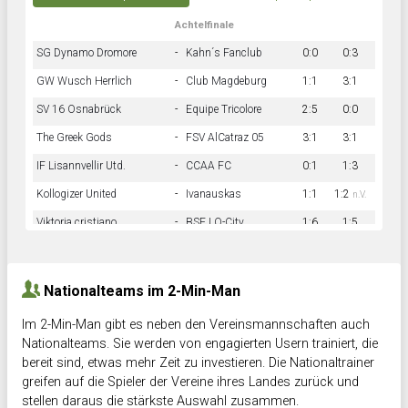
Achtelfinale
SG Dynamo Dromore
-
Kahn´s Fanclub
0:0
0:3
GW Wusch Herrlich
-
Club Magdeburg
1:1
3:1
SV 16 Osnabrück
-
Equipe Tricolore
2:5
0:0
The Greek Gods
-
FSV AlCatraz 05
3:1
3:1
IF Lisannvellir Utd.
-
CCAA FC
0:1
1:3
Kollogizer United
-
Ivanauskas
1:1
1:2
n.V.
Viktoria cristiano
-
BSF LO-City
1:6
1:5
Hnk Rama
-
Südstadkicker
0:1
2:2
Nationalteams im 2-Min-Man
Im 2-Min-Man gibt es neben den Vereinsmannschaften auch
Nationalteams. Sie werden von engagierten Usern trainiert, die
bereit sind, etwas mehr Zeit zu investieren. Die Nationaltrainer
greifen auf die Spieler der Vereine ihres Landes zurück und
stellen daraus die stärkste Auswahl zusammen.