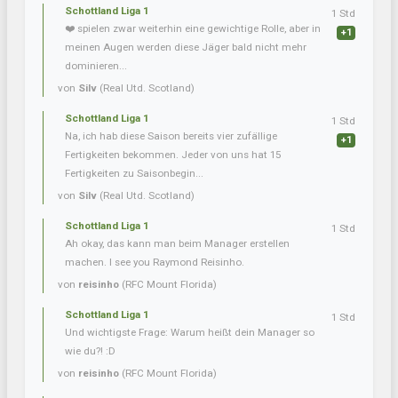
Schottland Liga 1
1 Std
❤️ spielen zwar weiterhin eine gewichtige Rolle, aber in
+1
meinen Augen werden diese Jäger bald nicht mehr
dominieren...
von
Silv
(Real Utd. Scotland)
Schottland Liga 1
1 Std
Na, ich hab diese Saison bereits vier zufällige
+1
Fertigkeiten bekommen. Jeder von uns hat 15
Fertigkeiten zu Saisonbegin...
von
Silv
(Real Utd. Scotland)
Schottland Liga 1
1 Std
Ah okay, das kann man beim Manager erstellen
machen. I see you Raymond Reisinho.
von
reisinho
(RFC Mount Florida)
Schottland Liga 1
1 Std
Und wichtigste Frage: Warum heißt dein Manager so
wie du?! :D
von
reisinho
(RFC Mount Florida)