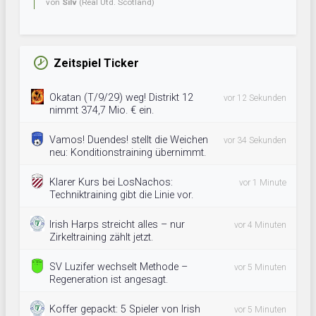
von
Silv
(Real Utd. Scotland)
Zeitspiel Ticker
Okatan (T/9/29) weg! Distrikt 12
vor 12 Sekunden
nimmt 374,7 Mio. € ein.
Vamos! Duendes! stellt die Weichen
vor 34 Sekunden
neu: Konditionstraining übernimmt.
Klarer Kurs bei LosNachos:
vor 1 Minute
Techniktraining gibt die Linie vor.
Irish Harps streicht alles – nur
vor 4 Minuten
Zirkeltraining zählt jetzt.
SV Luzifer wechselt Methode –
vor 5 Minuten
Regeneration ist angesagt.
Koffer gepackt: 5 Spieler von Irish
vor 5 Minuten