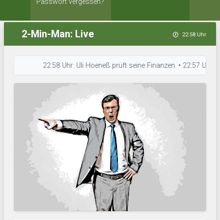
Passwort vergessen?
2-Min-Man: Live
22:58 Uhr
22:58 Uhr: Uli Hoeneß prüft seine Finanzen. • 22:57 Uhr: VfB l