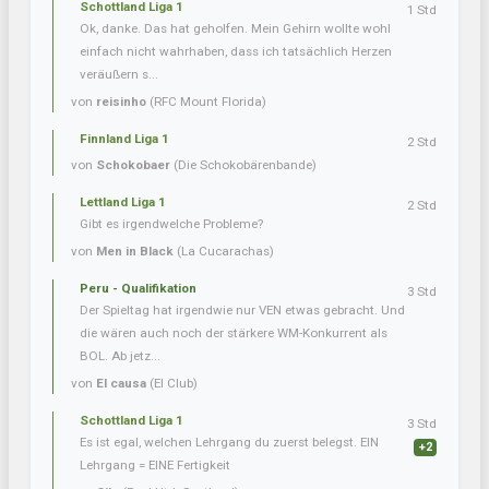
Schottland Liga 1
1 Std
Ok, danke. Das hat geholfen. Mein Gehirn wollte wohl
einfach nicht wahrhaben, dass ich tatsächlich Herzen
veräußern s...
von
reisinho
(RFC Mount Florida)
Finnland Liga 1
2 Std
von
Schokobaer
(Die Schokobärenbande)
Lettland Liga 1
2 Std
Gibt es irgendwelche Probleme?
von
Men in Black
(La Cucarachas)
Peru - Qualifikation
3 Std
Der Spieltag hat irgendwie nur VEN etwas gebracht. Und
die wären auch noch der stärkere WM-Konkurrent als
BOL. Ab jetz...
von
El causa
(El Club)
Schottland Liga 1
3 Std
Es ist egal, welchen Lehrgang du zuerst belegst. EIN
+2
Lehrgang = EINE Fertigkeit