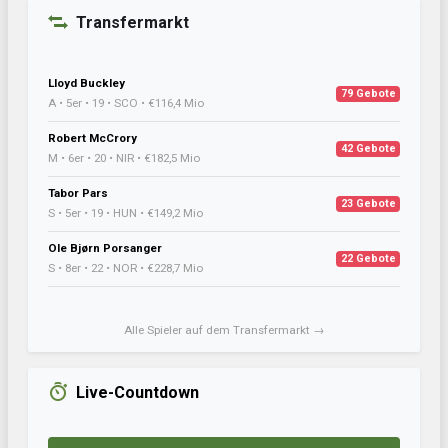
Transfermarkt
Lloyd Buckley
79 Gebote
A • 5er • 19 • SCO • €116,4 Mio
Robert McCrory
42 Gebote
M • 6er • 20 • NIR • €182,5 Mio
Tabor Pars
23 Gebote
S • 5er • 19 • HUN • €149,2 Mio
Ole Bjørn Porsanger
22 Gebote
S • 8er • 22 • NOR • €228,7 Mio
Alle Spieler auf dem Transfermarkt →
Live-Countdown