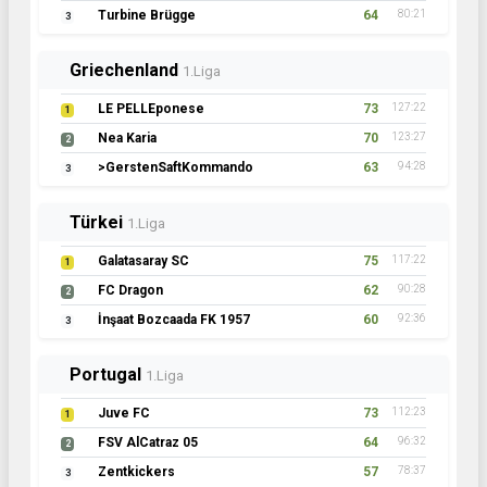
Turbine Brügge
64
80:21
3
Griechenland
1.Liga
LE PELLEponese
73
127:22
1
Nea Karia
70
123:27
2
>GerstenSaftKommando
63
94:28
3
Türkei
1.Liga
Galatasaray SC
75
117:22
1
FC Dragon
62
90:28
2
İnşaat Bozcaada FK 1957
60
92:36
3
Portugal
1.Liga
Juve FC
73
112:23
1
FSV AlCatraz 05
64
96:32
2
Zentkickers
57
78:37
3