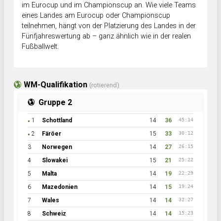
im Eurocup und im Championscup an. Wie viele Teams
eines Landes am Eurocup oder Championscup
teilnehmen, hängt von der Platzierung des Landes in der
Fünfjahreswertung ab – ganz ähnlich wie in der realen
Fußballwelt.
WM-Qualifikation
(rotierend)
Gruppe 2
1
Schottland
14
36
45:14
●
2
Färöer
15
33
30:12
●
3
Norwegen
14
27
26:15
4
Slowakei
15
21
25:22
5
Malta
14
19
22:29
6
Mazedonien
14
15
19:24
7
Wales
14
14
32:27
8
Schweiz
14
14
15:23