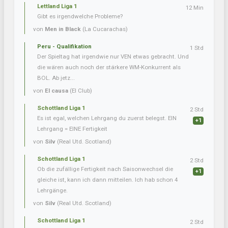
Lettland Liga 1
12 Min
Gibt es irgendwelche Probleme?
von
Men in Black
(La Cucarachas)
Peru - Qualifikation
1 Std
Der Spieltag hat irgendwie nur VEN etwas gebracht. Und
die wären auch noch der stärkere WM-Konkurrent als
BOL. Ab jetz...
von
El causa
(El Club)
Schottland Liga 1
2 Std
Es ist egal, welchen Lehrgang du zuerst belegst. EIN
+1
Lehrgang = EINE Fertigkeit
von
Silv
(Real Utd. Scotland)
Schottland Liga 1
2 Std
Ob die zufällige Fertigkeit nach Saisonwechsel die
+1
gleiche ist, kann ich dann mitteilen. Ich hab schon 4
Lehrgänge.
von
Silv
(Real Utd. Scotland)
Schottland Liga 1
2 Std