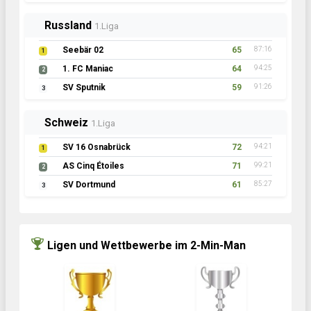
Russland
1.Liga
Seebär 02
65
87:16
1
1. FC Maniac
64
94:25
2
SV Sputnik
59
91:26
3
Schweiz
1.Liga
SV 16 Osnabrück
72
94:21
1
AS Cinq Étoiles
71
99:21
2
SV Dortmund
61
85:27
3
Ligen und Wettbewerbe im 2-Min-Man