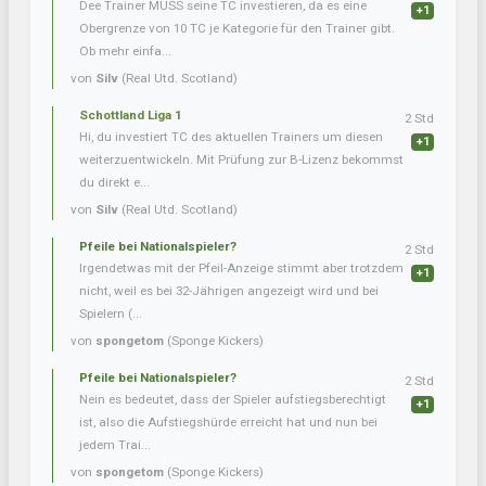
Dee Trainer MUSS seine TC investieren, da es eine
+1
Obergrenze von 10 TC je Kategorie für den Trainer gibt.
Ob mehr einfa...
von
Silv
(Real Utd. Scotland)
Schottland Liga 1
2 Std
Hi, du investiert TC des aktuellen Trainers um diesen
+1
weiterzuentwickeln. Mit Prüfung zur B-Lizenz bekommst
du direkt e...
von
Silv
(Real Utd. Scotland)
Pfeile bei Nationalspieler?
2 Std
Irgendetwas mit der Pfeil-Anzeige stimmt aber trotzdem
+1
nicht, weil es bei 32-Jährigen angezeigt wird und bei
Spielern (...
von
spongetom
(Sponge Kickers)
Pfeile bei Nationalspieler?
2 Std
Nein es bedeutet, dass der Spieler aufstiegsberechtigt
+1
ist, also die Aufstiegshürde erreicht hat und nun bei
jedem Trai...
von
spongetom
(Sponge Kickers)