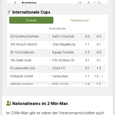
9
Rumänien
14
0
12:60
Internationale Cups
Eurocup
Championscup
Achtelfinale
SG Dynamo Dromore
-
Kahn´s Fanclub
0:0
0:3
GW Wusch Herrlich
-
Club Magdeburg
1:1
3:1
SV 16 Osnabrück
-
Equipe Tricolore
2:5
0:0
The Greek Gods
-
FSV AlCatraz 05
3:1
3:1
IF Lisannvellir Utd.
-
CCAA FC
0:1
1:3
Kollogizer United
-
Ivanauskas
1:1
1:2
n.V.
Viktoria cristiano
-
BSF LO-City
1:6
1:5
Hnk Rama
-
Südstadkicker
0:1
2:2
Nationalteams im 2-Min-Man
Im 2-Min-Man gibt es neben den Vereinsmannschaften auch