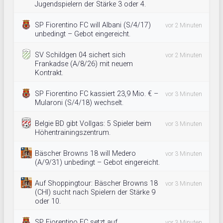
Jugendspielern der Stärke 3 oder 4.
SP Fiorentino FC will Albani (S/4/17)
vor 2 Minuten
unbedingt – Gebot eingereicht.
SV Schildgen 04 sichert sich
vor 2 Minuten
Frankadse (A/8/26) mit neuem
Kontrakt.
SP Fiorentino FC kassiert 23,9 Mio. € –
vor 3 Minuten
Mularoni (S/4/18) wechselt.
Belgie BD gibt Vollgas: 5 Spieler beim
vor 3 Minuten
Höhentrainingszentrum.
Bäscher Browns 18 will Medero
vor 3 Minuten
(A/9/31) unbedingt – Gebot eingereicht.
Auf Shoppingtour: Bäscher Browns 18
vor 3 Minuten
(CHI) sucht nach Spielern der Stärke 9
oder 10.
SP Fiorentino FC setzt auf
vor 3 Minuten