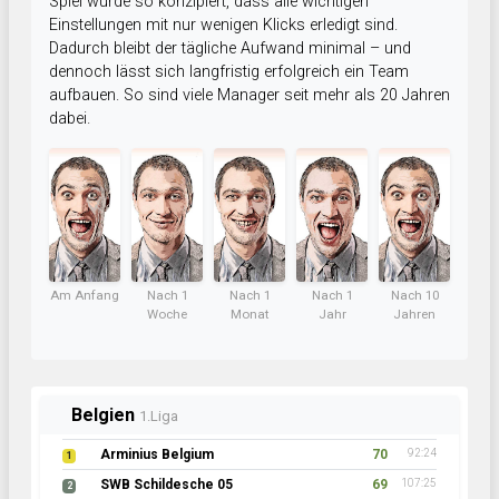
Spiel wurde so konzipiert, dass alle wichtigen
Einstellungen mit nur wenigen Klicks erledigt sind.
Dadurch bleibt der tägliche Aufwand minimal – und
dennoch lässt sich langfristig erfolgreich ein Team
aufbauen. So sind viele Manager seit mehr als 20 Jahren
dabei.
Am Anfang
Nach 1
Nach 1
Nach 1
Nach 10
Woche
Monat
Jahr
Jahren
Belgien
1.Liga
Arminius Belgium
70
92:24
1
SWB Schildesche 05
69
107:25
2