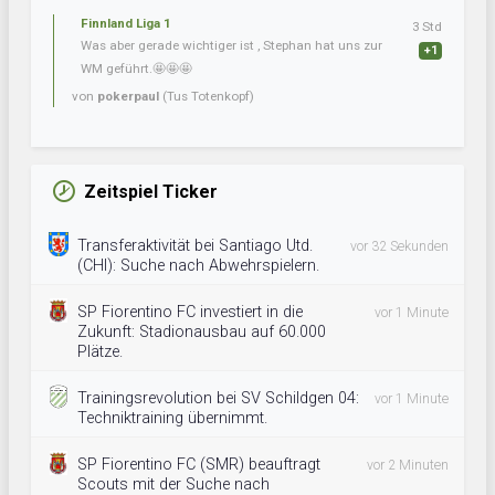
Finnland Liga 1
3 Std
Was aber gerade wichtiger ist , Stephan hat uns zur
+1
WM geführt.🤩🤩🤩
von
pokerpaul
(Tus Totenkopf)
Zeitspiel Ticker
Transferaktivität bei Santiago Utd.
vor 32 Sekunden
(CHI): Suche nach Abwehrspielern.
SP Fiorentino FC investiert in die
vor 1 Minute
Zukunft: Stadionausbau auf 60.000
Plätze.
Trainingsrevolution bei SV Schildgen 04:
vor 1 Minute
Techniktraining übernimmt.
SP Fiorentino FC (SMR) beauftragt
vor 2 Minuten
Scouts mit der Suche nach