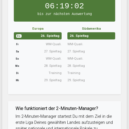
06:19:02
bis zur nächsten Auswertung
Europa
Südamerika
26. Spieltag
26. Spieltag
Do
WM-Quali.
WM-Quali.
Fr
27. Spieltag
27. Spieltag
Sa
WM-Quali.
WM-Quali.
So
28. Spieltag
28. Spieltag
Mo
Training
Training
Di
29. Spieltag
29. Spieltag
Mi
Wie funktioniert der 2-Minuten-Manager?
Im 2-Minuten-Manager startest Du mit dem Ziel in die
erste Liga Deines gewählten Landes aufzusteigen und
später nationale und internationale Pokale zu