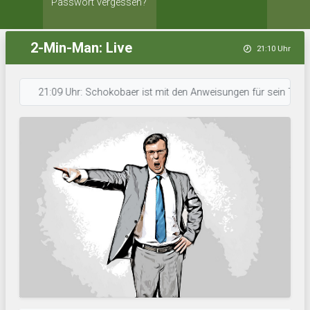
Passwort vergessen?
2-Min-Man: Live
21:10 Uhr
21:09 Uhr: Schokobaer ist mit den Anweisungen für sein Team durch. 