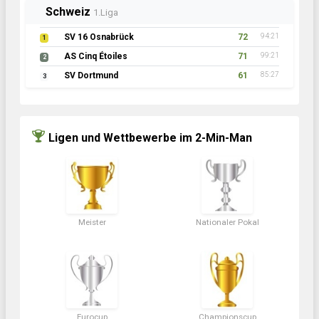
Schweiz
1.Liga
SV 16 Osnabrück
72
94:21
1
AS Cinq Étoiles
71
99:21
2
SV Dortmund
61
85:27
3
Ligen und Wettbewerbe im 2-Min-Man
Meister
Nationaler Pokal
Eurocup
Championscup