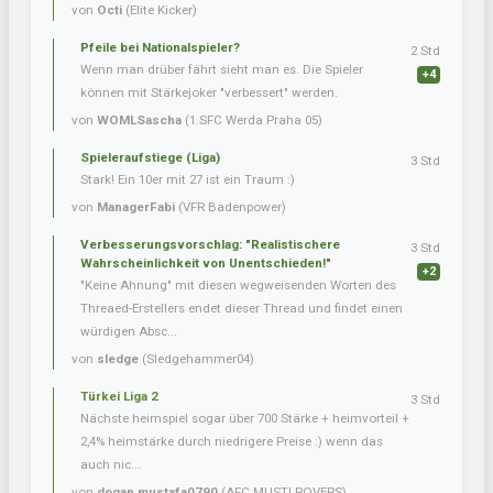
von
Octi
(Elite Kicker)
Pfeile bei Nationalspieler?
2 Std
Wenn man drüber fährt sieht man es. Die Spieler
+4
können mit Stärkejoker "verbessert" werden.
von
WOMLSascha
(1.SFC Werda Praha 05)
Spieleraufstiege (Liga)
3 Std
Stark! Ein 10er mit 27 ist ein Traum :)
von
ManagerFabi
(VFR Badenpower)
Verbesserungsvorschlag: "Realistischere
3 Std
Wahrscheinlichkeit von Unentschieden!"
+2
"Keine Ahnung" mit diesen wegweisenden Worten des
Threaed-Erstellers endet dieser Thread und findet einen
würdigen Absc...
von
sledge
(Sledgehammer04)
Türkei Liga 2
3 Std
Nächste heimspiel sogar über 700 Stärke + heimvorteil +
2,4% heimstärke durch niedrigere Preise :) wenn das
auch nic...
von
dogan.mustafa0790
(AFC MUSTI ROVERS)