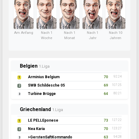
Am Anfang
Nach 1
Nach 1
Nach 1
Nach 10
Woche
Monat
Jahr
Jahren
Belgien
1.Liga
Arminius Belgium
70
92:24
1
SWB Schildesche 05
69
107:25
2
Turbine Brügge
64
80:21
3
Griechenland
1.Liga
LE PELLEponese
73
127:22
1
Nea Karia
70
123:27
2
>GerstenSaftKommando
63
94:28
3