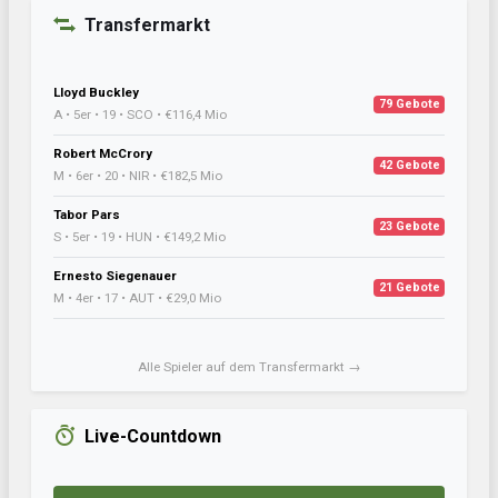
Transfermarkt
Lloyd Buckley
79 Gebote
A • 5er • 19 • SCO • €116,4 Mio
Robert McCrory
42 Gebote
M • 6er • 20 • NIR • €182,5 Mio
Tabor Pars
23 Gebote
S • 5er • 19 • HUN • €149,2 Mio
Ernesto Siegenauer
21 Gebote
M • 4er • 17 • AUT • €29,0 Mio
Alle Spieler auf dem Transfermarkt →
Live-Countdown