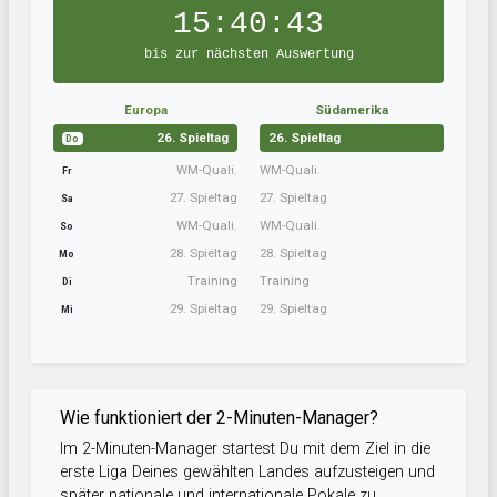
15:40:43
bis zur nächsten Auswertung
Europa
Südamerika
26. Spieltag
26. Spieltag
Do
WM-Quali.
WM-Quali.
Fr
27. Spieltag
27. Spieltag
Sa
WM-Quali.
WM-Quali.
So
28. Spieltag
28. Spieltag
Mo
Training
Training
Di
29. Spieltag
29. Spieltag
Mi
Wie funktioniert der 2-Minuten-Manager?
Im 2-Minuten-Manager startest Du mit dem Ziel in die
erste Liga Deines gewählten Landes aufzusteigen und
später nationale und internationale Pokale zu