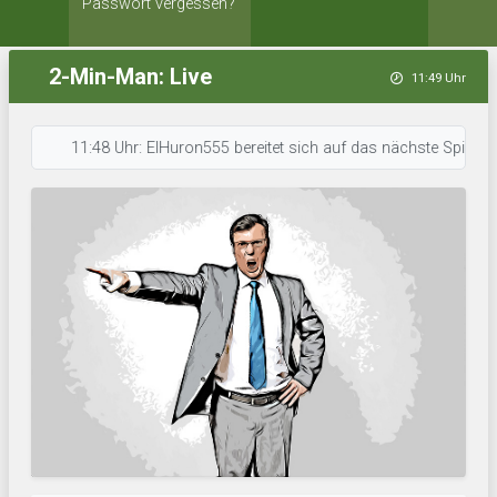
Passwort vergessen?
2-Min-Man: Live
11:49 Uhr
11:48 Uhr: ElHuron555 bereitet sich auf das nächste Spiel vor. • 1