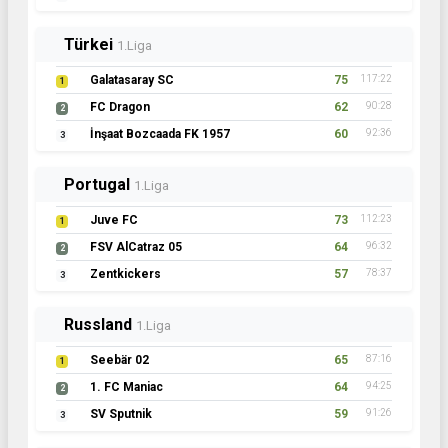
Türkei
1.Liga
Galatasaray SC
75
117:22
1
FC Dragon
62
90:28
2
İnşaat Bozcaada FK 1957
60
92:36
3
Portugal
1.Liga
Juve FC
73
112:23
1
FSV AlCatraz 05
64
96:32
2
Zentkickers
57
78:37
3
Russland
1.Liga
Seebär 02
65
87:16
1
1. FC Maniac
64
94:25
2
SV Sputnik
59
91:26
3