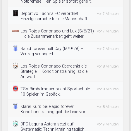
Notbremse – ein Spieler sofort geheilt.
Deportivo Táchira FC verordnet
vor 7 Minuten
Einzelgespräche für die Mannschaft.
Los Rojos Cononaco und Lux (S/6/21)
vor 7 Minuten
– die Zusammenarbeit geht weiter.
Rapid forever hält Cay (M/9/28) –
vor 7 Minuten
Vertrag verlängert.
Los Rojos Cononaco überdenkt die
vor 8 Minuten
Strategie – Konditionstraining ist die
Antwort.
TSV Bimbelmoser bucht Sportschule:
vor 8 Minuten
10 Spieler im Gepäck.
Klarer Kurs bei Rapid forever:
vor 8 Minuten
Konditionstraining gibt die Linie vor.
DFC Laguna Astera setzt auf
vor 9 Minuten
Systematik: Techniktraining täglich.