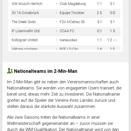
GW Wusch Herrlich
-
Club Magdeburg
1:1
3:1
SV 16 Osnabrück
-
Equipe Tricolore
2:5
0:0
The Greek Gods
-
FSV AlCatraz 05
3:1
3:1
IF Lisannvellir Utd.
-
CCAA FC
0:1
1:3
Kollogizer United
-
Ivanauskas
1:1
1:2
n.V.
Viktoria cristiano
-
BSF LO-City
1:6
1:5
Hnk Rama
-
Südstadkicker
0:1
2:2
Nationalteams im 2-Min-Man
Im 2-Min-Man gibt es neben den Vereinsmannschaften auch
Nationalteams. Sie werden von engagierten Usern trainiert, die
bereit sind, etwas mehr Zeit zu investieren. Die Nationaltrainer
greifen auf die Spieler der Vereine ihres Landes zurück und
stellen daraus die stärkste Auswahl zusammen.
Alle zwei Saisons treten die Nationalteams in einer
Weltmeisterschaft gegeneinander an – zuvor müssen sie
durch die WM-Qualifikation. Der Nationaltrainer wird von den