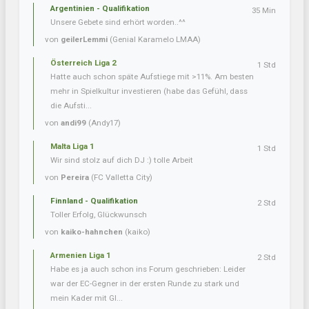
Argentinien - Qualifikation
35 Min
Unsere Gebete sind erhört worden..^^
von
geilerLemmi
(Genial Karamelo LMAA)
Österreich Liga 2
1 Std
Hatte auch schon späte Aufstiege mit >11%. Am besten
mehr in Spielkultur investieren (habe das Gefühl, dass
die Aufsti...
von
andi99
(Andy17)
Malta Liga 1
1 Std
Wir sind stolz auf dich DJ :) tolle Arbeit
von
Pereira
(FC Valletta City)
Finnland - Qualifikation
2 Std
Toller Erfolg, Glückwunsch
von
kaiko-hahnchen
(kaiko)
Armenien Liga 1
2 Std
Habe es ja auch schon ins Forum geschrieben: Leider
war der EC-Gegner in der ersten Runde zu stark und
mein Kader mit Gl...