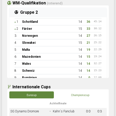
WM-Qualifikation
(rotierend)
Gruppe 2
1
Schottland
14
36
45:14
●
2
Färöer
15
33
30:12
●
3
Norwegen
14
27
26:15
4
Slowakei
15
21
25:22
5
Malta
14
19
22:29
6
Mazedonien
14
15
19:24
7
Wales
14
14
32:27
8
Schweiz
14
14
15:23
9
Rumänien
14
0
12:60
Internationale Cups
Eurocup
Championscup
Achtelfinale
SG Dynamo Dromore
-
Kahn´s Fanclub
0:0
0:3