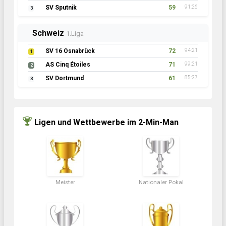
SV Sputnik
59
91:26
3
Schweiz
1.Liga
SV 16 Osnabrück
72
94:21
1
AS Cinq Étoiles
71
99:21
2
SV Dortmund
61
85:27
3
Ligen und Wettbewerbe im 2-Min-Man
Meister
Nationaler Pokal