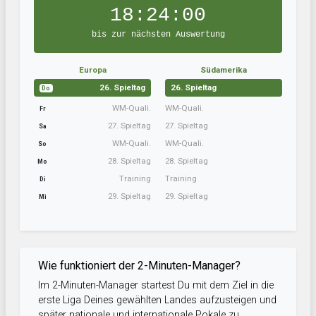
18:24:00
bis zur nächsten Auswertung
Europa
Südamerika
26. Spieltag
26. Spieltag
Do
WM-Quali.
WM-Quali.
Fr
27. Spieltag
27. Spieltag
Sa
WM-Quali.
WM-Quali.
So
28. Spieltag
28. Spieltag
Mo
Training
Training
Di
29. Spieltag
29. Spieltag
Mi
Wie funktioniert der 2-Minuten-Manager?
Im 2-Minuten-Manager startest Du mit dem Ziel in die
erste Liga Deines gewählten Landes aufzusteigen und
später nationale und internationale Pokale zu