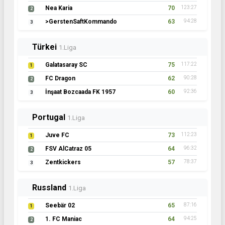
Nea Karia
70
123:27
2
>GerstenSaftKommando
63
94:28
3
Türkei
1.Liga
Galatasaray SC
75
117:22
1
FC Dragon
62
90:28
2
İnşaat Bozcaada FK 1957
60
92:36
3
Portugal
1.Liga
Juve FC
73
112:23
1
FSV AlCatraz 05
64
96:32
2
Zentkickers
57
78:37
3
Russland
1.Liga
Seebär 02
65
87:16
1
1. FC Maniac
64
94:25
2