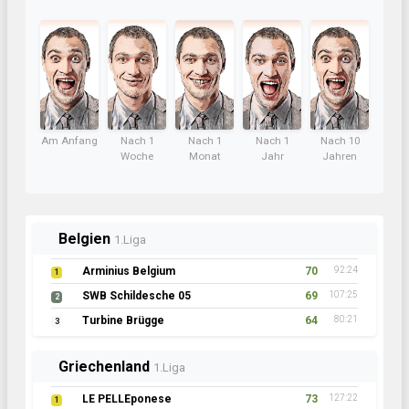
Am Anfang
Nach 1
Nach 1
Nach 1
Nach 10
Woche
Monat
Jahr
Jahren
Belgien
1.Liga
Arminius Belgium
70
92:24
1
SWB Schildesche 05
69
107:25
2
Turbine Brügge
64
80:21
3
Griechenland
1.Liga
LE PELLEponese
73
127:22
1