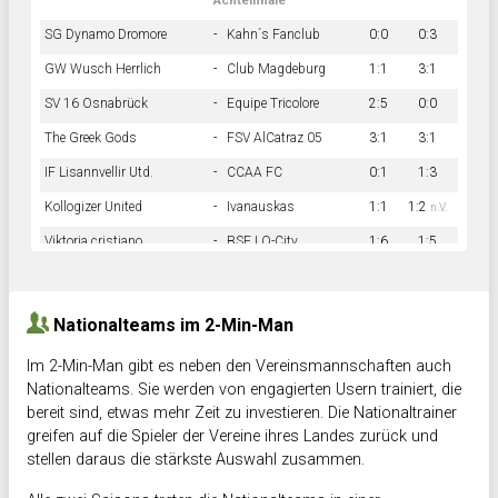
Achtelfinale
SG Dynamo Dromore
-
Kahn´s Fanclub
0:0
0:3
GW Wusch Herrlich
-
Club Magdeburg
1:1
3:1
SV 16 Osnabrück
-
Equipe Tricolore
2:5
0:0
The Greek Gods
-
FSV AlCatraz 05
3:1
3:1
IF Lisannvellir Utd.
-
CCAA FC
0:1
1:3
Kollogizer United
-
Ivanauskas
1:1
1:2
n.V.
Viktoria cristiano
-
BSF LO-City
1:6
1:5
Hnk Rama
-
Südstadkicker
0:1
2:2
Nationalteams im 2-Min-Man
Im 2-Min-Man gibt es neben den Vereinsmannschaften auch
Nationalteams. Sie werden von engagierten Usern trainiert, die
bereit sind, etwas mehr Zeit zu investieren. Die Nationaltrainer
greifen auf die Spieler der Vereine ihres Landes zurück und
stellen daraus die stärkste Auswahl zusammen.