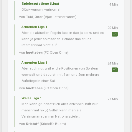
Spieleraufstiege (Liga)
4 Min
Glückwunsch, vurinoma!
von
Tobi_Oner
(Ajax Lattenstramm)
Armenien Liga 1
20 Min
Aber die aktuellen Regeln lassen das ja so zu und es
+1
kann ja jeder so machen. Schade das er uns
international nicht auf ...
von
huetteben
(FC Oben Ohne)
Armenien Liga 1
24 Min
Aber auch nur, weil er die Positionen von Spielern
+1
wechselt und dadurch mit 1ern und 2ern mehrere
Aufstiege in einer Sai...
von
huetteben
(FC Oben Ohne)
Wales Liga 1
27 Min
Man kann grundsätzlich alles ablehnen, hilft nur
manchmal nix ;-) Selbst kann man als
Vereinsmanager nen Nationalspiele...
von
Kristoff
(Kristoffs Buam)