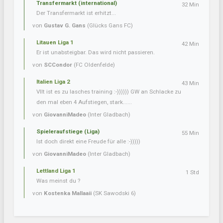
Transfermarkt (international)
32 Min
Der Transfermarkt ist erhitzt...
von
Gustav G. Gans
(Glücks Gans FC)
Litauen Liga 1
42 Min
Er ist unabsteigbar. Das wird nicht passieren.
von
SCCondor
(FC Oldenfelde)
Italien Liga 2
43 Min
Vllt ist es zu lasches training :-)))))) GW an Schlacke zu
den mal eben 4 Aufstiegen, stark......
von
GiovanniMadeo
(Inter Gladbach)
Spieleraufstiege (Liga)
55 Min
Ist doch direkt eine Freude für alle :-)))))
von
GiovanniMadeo
(Inter Gladbach)
Lettland Liga 1
1 Std
Was meinst du ?
von
Kostenka Mallaaii
(SK Sawodski 6)