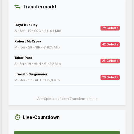
Transfermarkt
Lloyd Buckley
79 Gebote
A • 5er • 19 • SCO • €116,4 Mio
Robert McCrory
42 Gebote
M • 6er • 20 • NIR • €182,5 Mio
Tabor Pars
23 Gebote
S • 5er • 19 • HUN • €149,2 Mio
Ernesto Siegenauer
20 Gebote
M • 4er • 17 • AUT • €29,0 Mio
Alle Spieler auf dem Transfermarkt →
Live-Countdown