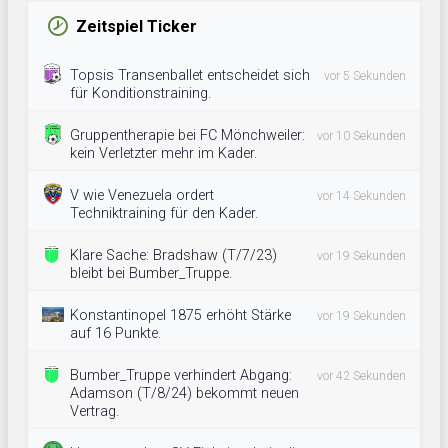
Zeitspiel Ticker
Topsis Transenballet entscheidet sich
vor 5 Sekunden
für Konditionstraining.
Gruppentherapie bei FC Mönchweiler:
vor 10 Sekunden
kein Verletzter mehr im Kader.
V wie Venezuela ordert
vor 14 Sekunden
Techniktraining für den Kader.
Klare Sache: Bradshaw (T/7/23)
vor 19 Sekunden
bleibt bei Bumber_Truppe.
Konstantinopel 1875 erhöht Stärke
vor 19 Sekunden
auf 16 Punkte.
Bumber_Truppe verhindert Abgang:
vor 42 Sekunden
Adamson (T/8/24) bekommt neuen
Vertrag.