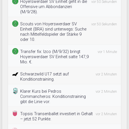
Hoyerswerdaer SV Einheit geht in die
vor 50 Sekunden
Offensive um Abbondanzieri
(M/9/28).
Scouts von Hoyerswerdaer SV
vor 50 Sekunden
Einheit (BRA) sind unterwegs: Suche
nach Mittelfeldspieler der Stärke 9
oder 10.
Transfer fix: Izco (M/9/32) bringt
vor 1 Minute
Hoyerswerdaer SV Einheit satte 147,9
Mio. €.
Schwarzwild U17 setzt auf
vor 2 Minuten
Konditionstraining.
Klarer Kurs bei Pedros
vor 2 Minuten
Commancheros: Konditionstraining
gibt die Linie vor.
Topsis Transenballet investiert in Gehalt
vor 2 Minuten
– jetzt 52 Punkte.