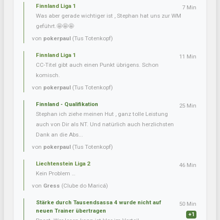
Finnland Liga 1
7 Min
Was aber gerade wichtiger ist , Stephan hat uns zur WM
geführt.🤩🤩🤩
von
pokerpaul
(Tus Totenkopf)
Finnland Liga 1
11 Min
CC-Titel gibt auch einen Punkt übrigens. Schon
komisch.
von
pokerpaul
(Tus Totenkopf)
Finnland - Qualifikation
25 Min
Stephan ich ziehe meinen Hut , ganz tolle Leistung
auch von Dir als NT. Und natürlich auch herzlichsten
Dank an die Abs...
von
pokerpaul
(Tus Totenkopf)
Liechtenstein Liga 2
46 Min
Kein Problem …
von
Gress
(Clube do Maricá)
Stärke durch Tausendsassa 4 wurde nicht auf
50 Min
neuen Trainer übertragen
+1