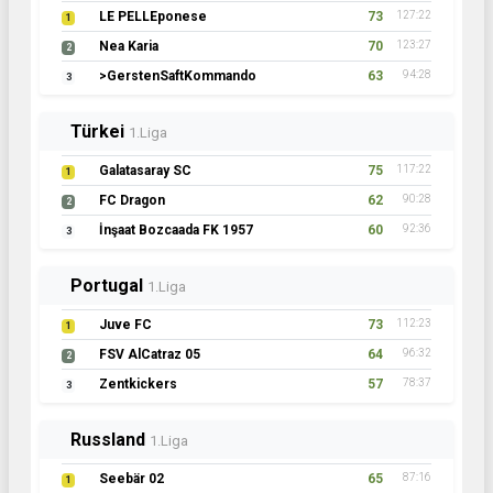
LE PELLEponese
73
127:22
1
Nea Karia
70
123:27
2
>GerstenSaftKommando
63
94:28
3
Türkei
1.Liga
Galatasaray SC
75
117:22
1
FC Dragon
62
90:28
2
İnşaat Bozcaada FK 1957
60
92:36
3
Portugal
1.Liga
Juve FC
73
112:23
1
FSV AlCatraz 05
64
96:32
2
Zentkickers
57
78:37
3
Russland
1.Liga
Seebär 02
65
87:16
1