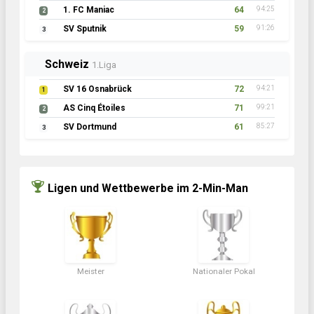
1. FC Maniac
64
94:25
2
SV Sputnik
59
91:26
3
Schweiz
1.Liga
SV 16 Osnabrück
72
94:21
1
AS Cinq Étoiles
71
99:21
2
SV Dortmund
61
85:27
3
Ligen und Wettbewerbe im 2-Min-Man
Meister
Nationaler Pokal