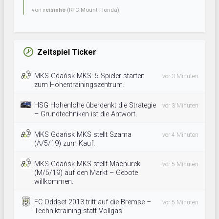
von
reisinho
(RFC Mount Florida)
Zeitspiel Ticker
MKS Gdańsk MKS: 5 Spieler starten
vor 3 Minuten
zum Höhentrainingszentrum.
HSG Hohenlohe überdenkt die Strategie
vor 3 Minuten
– Grundtechniken ist die Antwort.
MKS Gdańsk MKS stellt Szama
vor 4 Minuten
(A/5/19) zum Kauf.
MKS Gdańsk MKS stellt Machurek
vor 5 Minuten
(M/5/19) auf den Markt – Gebote
willkommen.
FC Oddset 2013 tritt auf die Bremse –
vor 5 Minuten
Techniktraining statt Vollgas.