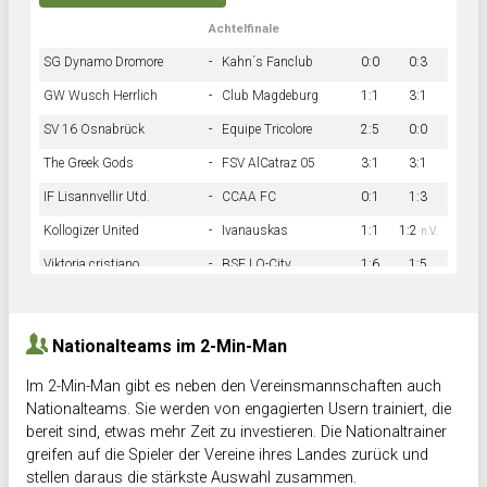
Achtelfinale
SG Dynamo Dromore
-
Kahn´s Fanclub
0:0
0:3
GW Wusch Herrlich
-
Club Magdeburg
1:1
3:1
SV 16 Osnabrück
-
Equipe Tricolore
2:5
0:0
The Greek Gods
-
FSV AlCatraz 05
3:1
3:1
IF Lisannvellir Utd.
-
CCAA FC
0:1
1:3
Kollogizer United
-
Ivanauskas
1:1
1:2
n.V.
Viktoria cristiano
-
BSF LO-City
1:6
1:5
Hnk Rama
-
Südstadkicker
0:1
2:2
Nationalteams im 2-Min-Man
Im 2-Min-Man gibt es neben den Vereinsmannschaften auch
Nationalteams. Sie werden von engagierten Usern trainiert, die
bereit sind, etwas mehr Zeit zu investieren. Die Nationaltrainer
greifen auf die Spieler der Vereine ihres Landes zurück und
stellen daraus die stärkste Auswahl zusammen.