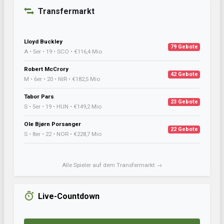
Transfermarkt
Lloyd Buckley
79 Gebote
A • 5er • 19 • SCO • €116,4 Mio
Robert McCrory
42 Gebote
M • 6er • 20 • NIR • €182,5 Mio
Tabor Pars
23 Gebote
S • 5er • 19 • HUN • €149,2 Mio
Ole Bjørn Porsanger
22 Gebote
S • 8er • 22 • NOR • €228,7 Mio
Alle Spieler auf dem Transfermarkt →
Live-Countdown