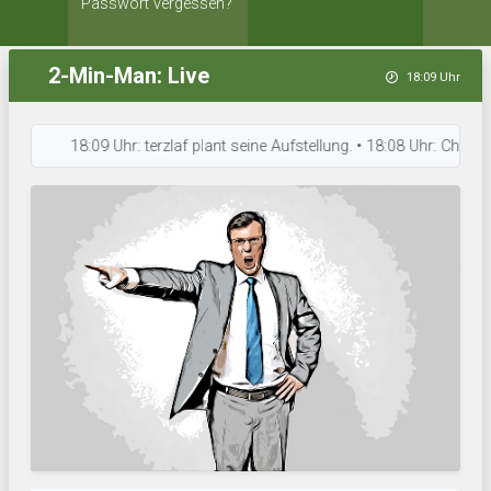
Passwort vergessen?
2-Min-Man: Live
18:09 Uhr
18:09 Uhr: terzlaf plant seine Aufstellung. • 18:08 Uhr: Chreis 4 