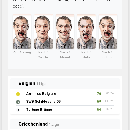
aufbauen. So sind viele Manager seit mehr als 20 Jahren
dabei.
Am Anfang
Nach 1
Nach 1
Nach 1
Nach 10
Woche
Monat
Jahr
Jahren
Belgien
1.Liga
Arminius Belgium
70
92:24
1
SWB Schildesche 05
69
107:25
2
Turbine Brügge
64
80:21
3
Griechenland
1.Liga