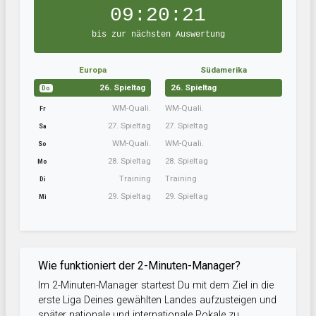
09:20:21
bis zur nächsten Auswertung
Europa
Südamerika
26. Spieltag
26. Spieltag
Do
WM-Quali.
WM-Quali.
Fr
27. Spieltag
27. Spieltag
Sa
WM-Quali.
WM-Quali.
So
28. Spieltag
28. Spieltag
Mo
Training
Training
Di
29. Spieltag
29. Spieltag
Mi
Wie funktioniert der 2-Minuten-Manager?
Im 2-Minuten-Manager startest Du mit dem Ziel in die
erste Liga Deines gewählten Landes aufzusteigen und
später nationale und internationale Pokale zu