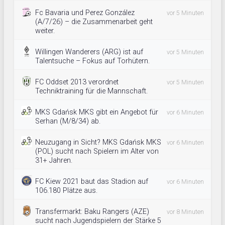
Fc Bavaria und Perez González
vor 5 Minuten
(A/7/26) – die Zusammenarbeit geht
weiter.
Willingen Wanderers (ARG) ist auf
vor 5 Minuten
Talentsuche – Fokus auf Torhütern.
FC Oddset 2013 verordnet
vor 5 Minuten
Techniktraining für die Mannschaft.
MKS Gdańsk MKS gibt ein Angebot für
vor 6 Minuten
Serhan (M/8/34) ab.
Neuzugang in Sicht? MKS Gdańsk MKS
vor 6 Minuten
(POL) sucht nach Spielern im Alter von
31+ Jahren.
FC Kiew 2021 baut das Stadion auf
vor 6 Minuten
106.180 Plätze aus.
Transfermarkt: Baku Rangers (AZE)
vor 8 Minuten
sucht nach Jugendspielern der Stärke 5