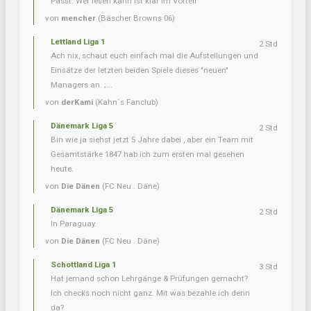
Passt. Wer lesen kann ist klar im Vorteil
von
mencher
(Bäscher Browns 06)
Lettland Liga 1
2 Std
Ach nix, schaut euch einfach mal die Aufstellungen und
Einsätze der letzten beiden Spiele dieses "neuen"
Managers an. ;...
von
derKami
(Kahn´s Fanclub)
Dänemark Liga 5
2 Std
Bin wie ja siehst jetzt 5 Jahre dabei , aber ein Team mit
Gesamtstärke 1847 hab ich zum ersten mal gesehen
heute.
von
Die Dänen
(FC Neu . Däne)
Dänemark Liga 5
2 Std
In Paraguay.
von
Die Dänen
(FC Neu . Däne)
Schottland Liga 1
3 Std
Hat jemand schon Lehrgänge & Prüfungen gemacht?
Ich checks noch nicht ganz. Mit was bezahle ich denn
da?