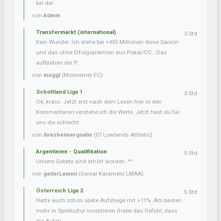
bei der ...
von
Admin
Transfermarkt (international)
3 Std
Kein Wunder..Ich stehe bei +455 Millionen diese Saison
und das ohne Erfolgsprämien aus Pokal/CC.. Das
aufblähen der P...
von
moggl
(Monnemer FC)
Schottland Liga 1
3 Std
Ok, krass. Jetzt erst nach dem Lesen hier in den
Kommentaren verstehe ich die Werte. Jetzt hast du für
uns die schlecht...
von
ilvesheimergoalie
(07 Lowlands Athletic)
Argentinien - Qualifikation
5 Std
Unsere Gebete sind erhört worden..^^
von
geilerLemmi
(Genial Karamelo LMAA)
Österreich Liga 2
5 Std
Hatte auch schon späte Aufstiege mit >11%. Am besten
mehr in Spielkultur investieren (habe das Gefühl, dass