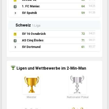
1
1. FC Maniac
64
94:25
2
SV Sputnik
59
91:26
3
Schweiz
1.Liga
SV 16 Osnabrück
72
94:21
1
AS Cinq Étoiles
71
99:21
2
SV Dortmund
61
85:27
3
Ligen und Wettbewerbe im 2-Min-Man
Meister
Nationaler Pokal