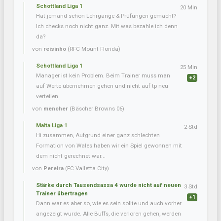
Schottland Liga 1
20 Min
Hat jemand schon Lehrgänge & Prüfungen gemacht?
Ich checks noch nicht ganz. Mit was bezahle ich denn
da?
von
reisinho
(RFC Mount Florida)
Schottland Liga 1
25 Min
Manager ist kein Problem. Beim Trainer muss man
+2
auf Werte übernehmen gehen und nicht auf tp neu
verteilen.
von
mencher
(Bäscher Browns 06)
Malta Liga 1
2 Std
Hi zusammen, Aufgrund einer ganz schlechten
Formation von Wales haben wir ein Spiel gewonnen mit
dem nicht gerechnet war...
von
Pereira
(FC Valletta City)
Stärke durch Tausendsassa 4 wurde nicht auf neuen
3 Std
Trainer übertragen
+1
Dann war es aber so, wie es sein sollte und auch vorher
angezeigt wurde. Alle Buffs, die verloren gehen, werden