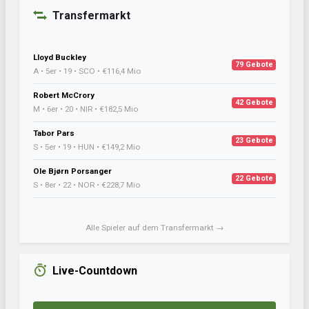
Transfermarkt
Lloyd Buckley
79 Gebote
A • 5er • 19 • SCO • €116,4 Mio
Robert McCrory
42 Gebote
M • 6er • 20 • NIR • €182,5 Mio
Tabor Pars
23 Gebote
S • 5er • 19 • HUN • €149,2 Mio
Ole Bjørn Porsanger
22 Gebote
S • 8er • 22 • NOR • €228,7 Mio
Alle Spieler auf dem Transfermarkt →
Live-Countdown