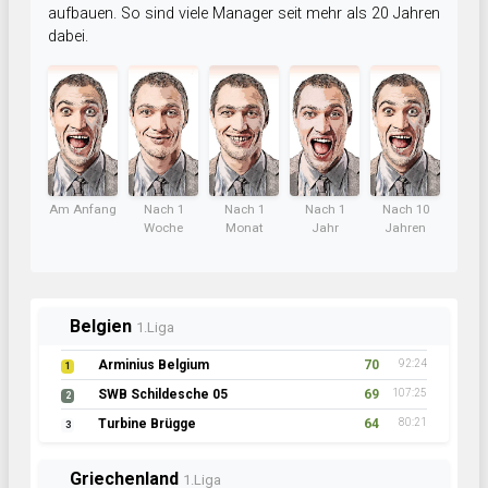
aufbauen. So sind viele Manager seit mehr als 20 Jahren
dabei.
Am Anfang
Nach 1
Nach 1
Nach 1
Nach 10
Woche
Monat
Jahr
Jahren
Belgien
1.Liga
Arminius Belgium
70
92:24
1
SWB Schildesche 05
69
107:25
2
Turbine Brügge
64
80:21
3
Griechenland
1.Liga