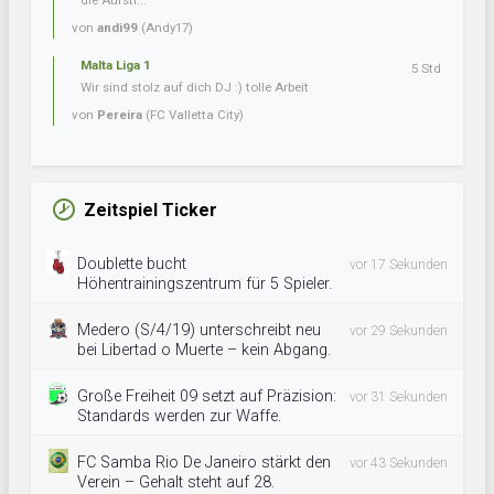
die Aufsti...
von
andi99
(Andy17)
Malta Liga 1
5 Std
Wir sind stolz auf dich DJ :) tolle Arbeit
von
Pereira
(FC Valletta City)
Zeitspiel Ticker
Doublette bucht
vor 17 Sekunden
Höhentrainingszentrum für 5 Spieler.
Medero (S/4/19) unterschreibt neu
vor 29 Sekunden
bei Libertad o Muerte – kein Abgang.
Große Freiheit 09 setzt auf Präzision:
vor 31 Sekunden
Standards werden zur Waffe.
FC Samba Rio De Janeiro stärkt den
vor 43 Sekunden
Verein – Gehalt steht auf 28.