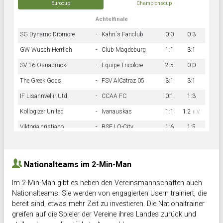
Eurocup
Championscup
Achtelfinale
SG Dynamo Dromore
-
Kahn´s Fanclub
0:0
0:3
GW Wusch Herrlich
-
Club Magdeburg
1:1
3:1
SV 16 Osnabrück
-
Equipe Tricolore
2:5
0:0
The Greek Gods
-
FSV AlCatraz 05
3:1
3:1
IF Lisannvellir Utd.
-
CCAA FC
0:1
1:3
Kollogizer United
-
Ivanauskas
1:1
1:2
n.V.
Viktoria cristiano
-
BSF LO-City
1:6
1:5
Hnk Rama
-
Südstadkicker
0:1
2:2
Nationalteams im 2-Min-Man
Im 2-Min-Man gibt es neben den Vereinsmannschaften auch
Nationalteams. Sie werden von engagierten Usern trainiert, die
bereit sind, etwas mehr Zeit zu investieren. Die Nationaltrainer
greifen auf die Spieler der Vereine ihres Landes zurück und