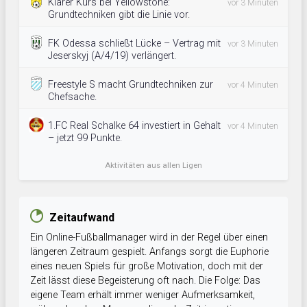
Klarer Kurs bei Yellowstone:
vor 3 Minuten
Grundtechniken gibt die Linie vor.
FK Odessa schließt Lücke – Vertrag mit
vor 3 Minuten
Jeserskyj (A/4/19) verlängert.
Freestyle S macht Grundtechniken zur
vor 4 Minuten
Chefsache.
1.FC Real Schalke 64 investiert in Gehalt
vor 4 Minuten
– jetzt 99 Punkte.
Aktivitäten aus allen Ligen
Zeitaufwand
Ein Online-Fußballmanager wird in der Regel über einen
längeren Zeitraum gespielt. Anfangs sorgt die Euphorie
eines neuen Spiels für große Motivation, doch mit der
Zeit lässt diese Begeisterung oft nach. Die Folge: Das
eigene Team erhält immer weniger Aufmerksamkeit,