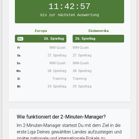
11:42:57
bis zur nächsten Auswertung
Europa
Südamerika
26. Spieltag
26. Spieltag
Do
WM-Quali.
WM-Quali.
Fr
27. Spieltag
27. Spieltag
Sa
WM-Quali.
WM-Quali.
So
28. Spieltag
28. Spieltag
Mo
Training
Training
Di
29. Spieltag
29. Spieltag
Mi
Wie funktioniert der 2-Minuten-Manager?
Im 2-Minuten-Manager startest Du mit dem Ziel in die
erste Liga Deines gewählten Landes aufzusteigen und
später nationale und internationale Pokale zu