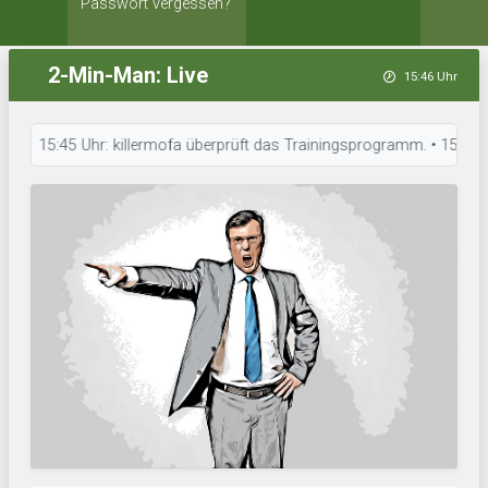
Passwort vergessen?
2-Min-Man: Live
15:46 Uhr
15:45 Uhr: killermofa überprüft das Trainingsprogramm. • 15:42 Uhr: 1. 