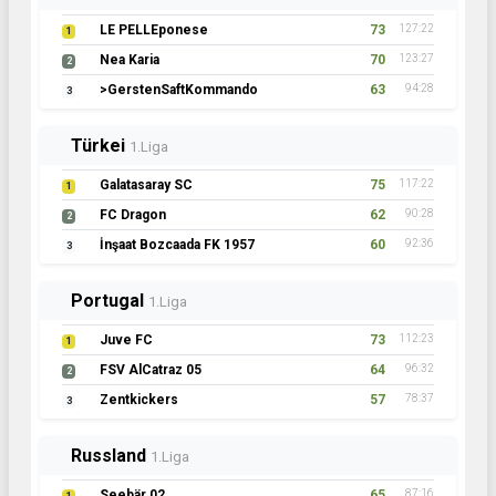
LE PELLEponese
73
127:22
1
Nea Karia
70
123:27
2
>GerstenSaftKommando
63
94:28
3
Türkei
1.Liga
Galatasaray SC
75
117:22
1
FC Dragon
62
90:28
2
İnşaat Bozcaada FK 1957
60
92:36
3
Portugal
1.Liga
Juve FC
73
112:23
1
FSV AlCatraz 05
64
96:32
2
Zentkickers
57
78:37
3
Russland
1.Liga
Seebär 02
65
87:16