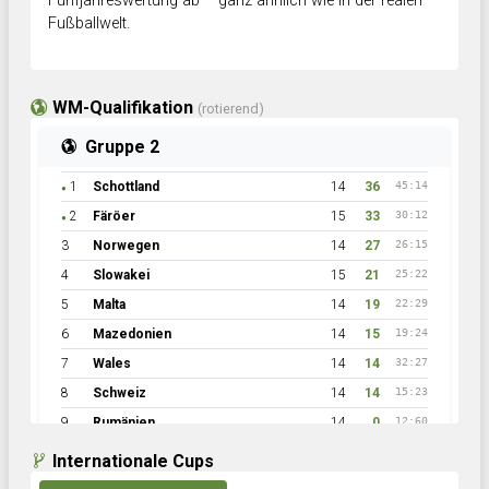
Fünfjahreswertung ab – ganz ähnlich wie in der realen
Fußballwelt.
WM-Qualifikation
(rotierend)
Gruppe 2
1
Schottland
14
36
45:14
●
2
Färöer
15
33
30:12
●
3
Norwegen
14
27
26:15
4
Slowakei
15
21
25:22
5
Malta
14
19
22:29
6
Mazedonien
14
15
19:24
7
Wales
14
14
32:27
8
Schweiz
14
14
15:23
9
Rumänien
14
0
12:60
Internationale Cups