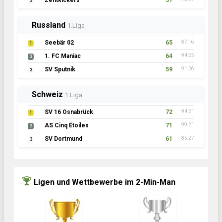
Zentkickers
57
3
Russland
1.Liga
Seebär 02
65
87:16
1
1. FC Maniac
64
94:25
2
SV Sputnik
59
91:26
3
Schweiz
1.Liga
SV 16 Osnabrück
72
94:21
1
AS Cinq Étoiles
71
99:21
2
SV Dortmund
61
85:27
3
Ligen und Wettbewerbe im 2-Min-Man