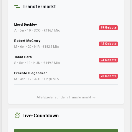
Transfermarkt
Lloyd Buckley
79 Gebote
A • 5er • 19 • SCO • €116,4 Mio
Robert McCrory
42 Gebote
M • 6er • 20 • NIR • €182,5 Mio
Tabor Pars
23 Gebote
S • 5er • 19 • HUN • €149,2 Mio
Ernesto Siegenauer
20 Gebote
M • 4er • 17 • AUT • €29,0 Mio
Alle Spieler auf dem Transfermarkt →
Live-Countdown