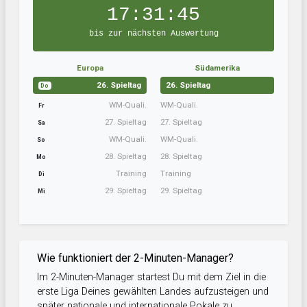
17:31:44
bis zur nächsten Auswertung
Europa
Südamerika
26. Spieltag
26. Spieltag
Do
WM-Quali.
WM-Quali.
Fr
27. Spieltag
27. Spieltag
Sa
WM-Quali.
WM-Quali.
So
28. Spieltag
28. Spieltag
Mo
Training
Training
Di
29. Spieltag
29. Spieltag
Mi
Wie funktioniert der 2-Minuten-Manager?
Im 2-Minuten-Manager startest Du mit dem Ziel in die
erste Liga Deines gewählten Landes aufzusteigen und
später nationale und internationale Pokale zu