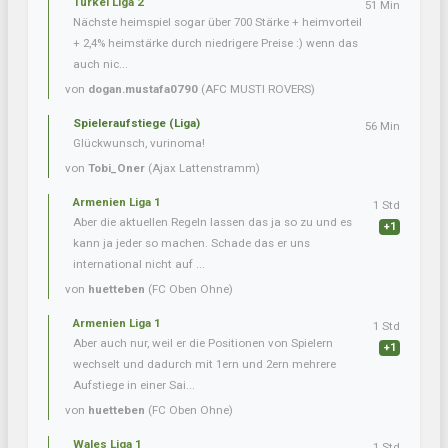
Türkei Liga 2
51 Min
Nächste heimspiel sogar über 700 Stärke + heimvorteil
+ 2,4% heimstärke durch niedrigere Preise :) wenn das
auch nic...
von
dogan.mustafa0790
(AFC MUSTI ROVERS)
Spieleraufstiege (Liga)
56 Min
Glückwunsch, vurinoma!
von
Tobi_Oner
(Ajax Lattenstramm)
Armenien Liga 1
1 Std
Aber die aktuellen Regeln lassen das ja so zu und es
+1
kann ja jeder so machen. Schade das er uns
international nicht auf ...
von
huetteben
(FC Oben Ohne)
Armenien Liga 1
1 Std
Aber auch nur, weil er die Positionen von Spielern
+1
wechselt und dadurch mit 1ern und 2ern mehrere
Aufstiege in einer Sai...
von
huetteben
(FC Oben Ohne)
Wales Liga 1
1 Std