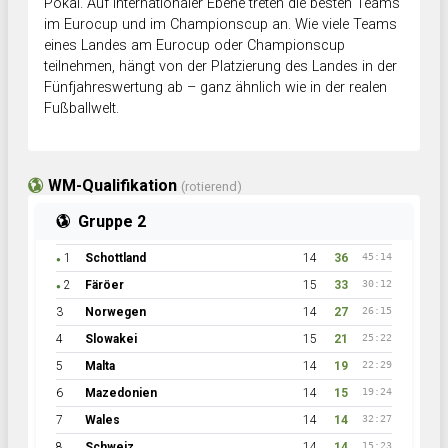
Pokal. Auf internationaler Ebene treten die besten Teams
im Eurocup und im Championscup an. Wie viele Teams
eines Landes am Eurocup oder Championscup
teilnehmen, hängt von der Platzierung des Landes in der
Fünfjahreswertung ab – ganz ähnlich wie in der realen
Fußballwelt.
WM-Qualifikation
(rotierend)
Gruppe 2
1
Schottland
14
36
45:14
●
2
Färöer
15
33
30:12
●
3
Norwegen
14
27
26:15
4
Slowakei
15
21
25:22
5
Malta
14
19
22:29
6
Mazedonien
14
15
19:24
7
Wales
14
14
32:27
8
Schweiz
14
14
15:23