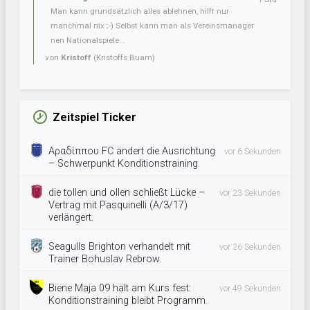
Man kann grundsätzlich alles ablehnen, hilft nur
manchmal nix ;-) Selbst kann man als Vereinsmanager
nen Nationalspiele...
von
Kristoff
(Kristoffs Buam)
Zeitspiel Ticker
Αραδίππου FC ändert die Ausrichtung
vor 6 Sekunden
– Schwerpunkt Konditionstraining.
die tollen und ollen schließt Lücke –
vor 23 Sekunden
Vertrag mit Pasquinelli (A/3/17)
verlängert.
Seagulls Brighton verhandelt mit
vor 26 Sekunden
Trainer Bohuslav Rebrow.
Biene Maja 09 hält am Kurs fest:
vor 49 Sekunden
Konditionstraining bleibt Programm.