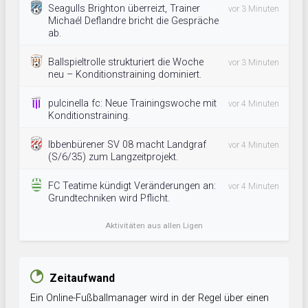
Seagulls Brighton überreizt, Trainer
vor 3 Minuten
Michaél Deflandre bricht die Gespräche
ab.
Ballspieltrolle strukturiert die Woche
vor 3 Minuten
neu – Konditionstraining dominiert.
pulcinella fc: Neue Trainingswoche mit
vor 4 Minuten
Konditionstraining.
Ibbenbürener SV 08 macht Landgraf
vor 4 Minuten
(S/6/35) zum Langzeitprojekt.
FC Teatime kündigt Veränderungen an:
vor 4 Minuten
Grundtechniken wird Pflicht.
Aktivitäten aus allen Ligen
Zeitaufwand
Ein Online-Fußballmanager wird in der Regel über einen