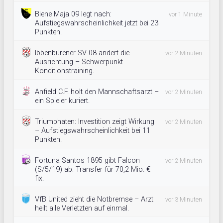
Biene Maja 09 legt nach:
vor 1 Minute
Aufstiegswahrscheinlichkeit jetzt bei 23
Punkten.
Ibbenbürener SV 08 ändert die
vor 2 Minuten
Ausrichtung – Schwerpunkt
Konditionstraining.
Anfield C.F. holt den Mannschaftsarzt –
vor 2 Minuten
ein Spieler kuriert.
Triumphaten: Investition zeigt Wirkung
vor 2 Minuten
– Aufstiegswahrscheinlichkeit bei 11
Punkten.
Fortuna Santos 1895 gibt Falcon
vor 2 Minuten
(S/5/19) ab: Transfer für 70,2 Mio. €
fix.
VfB United zieht die Notbremse – Arzt
vor 3 Minuten
heilt alle Verletzten auf einmal.