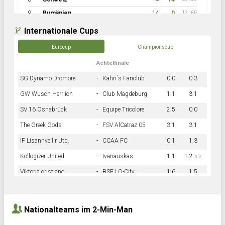
9
Rumänien
14
0
12:60
Internationale Cups
Eurocup
Championscup
Achtelfinale
SG Dynamo Dromore
-
Kahn´s Fanclub
0:0
0:3
GW Wusch Herrlich
-
Club Magdeburg
1:1
3:1
SV 16 Osnabrück
-
Equipe Tricolore
2:5
0:0
The Greek Gods
-
FSV AlCatraz 05
3:1
3:1
IF Lisannvellir Utd.
-
CCAA FC
0:1
1:3
Kollogizer United
-
Ivanauskas
1:1
1:2
n.V.
Viktoria cristiano
-
BSF LO-City
1:6
1:5
Hnk Rama
-
Südstadkicker
0:1
2:2
Nationalteams im 2-Min-Man