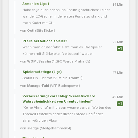
Armenien Liga 1
14 Min
Habe es ja auch schon ins Forum geschrieben: Leider
war der EC-Gegner in der ersten Runde zu stark und
mein Kader mit Gl...
von
Octi
(Elite Kicker)
Pfeile bei Nationalspieler?
22 Min
Wenn man drüber fährt sieht man es. Die Spieler
+1
können mit Stärkejoker "verbessert" werden.
von
WOMLSascha
(1.SFC Werda Praha 05)
Spieleraufstiege (Liga)
47 Min
Stark! Ein 10er mit 27 ist ein Traum :)
von
ManagerFabi
(VFR Badenpower)
Verbesserungsvorschlag: "Realistischere
49 Min
Wahrscheinlichkeit von Unentschieden!"
+1
"Keine Ahnung" mit diesen wegweisenden Worten des
Threaed-Erstellers endet dieser Thread und findet
einen würdigen Absc...
von
sledge
(Sledgehammer04)