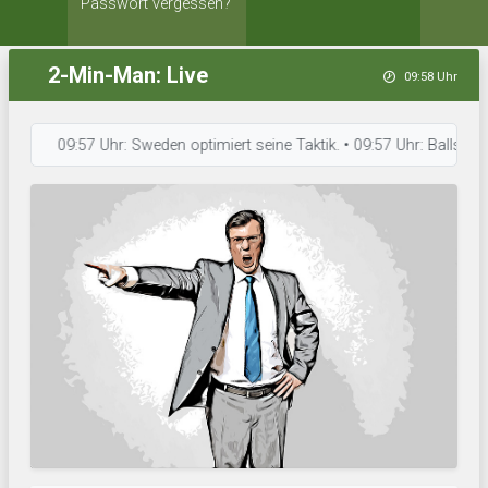
Passwort vergessen?
2-Min-Man: Live
09:58 Uhr
09:57 Uhr: Sweden optimiert seine Taktik. • 09:57 Uhr: Ballspieltrol