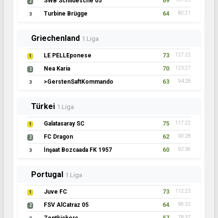
SWB Schildesche 05
69
2
Turbine Brügge
64
80:21
3
Griechenland
1.Liga
LE PELLEponese
73
127:22
1
Nea Karia
70
123:27
2
>GerstenSaftKommando
63
94:28
3
Türkei
1.Liga
Galatasaray SC
75
117:22
1
FC Dragon
62
90:28
2
İnşaat Bozcaada FK 1957
60
92:36
3
Portugal
1.Liga
Juve FC
73
112:23
1
FSV AlCatraz 05
64
96:32
2
78:37