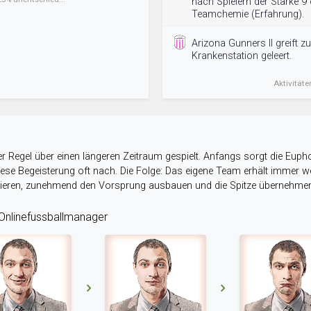
nach Spielern der Stärke 9
Teamchemie (Erfahrung).
Arizona Gunners II greift zu
Krankenstation geleert.
Aktivitäte
r Regel über einen längeren Zeitraum gespielt. Anfangs sorgt die Eupho
 diese Begeisterung oft nach. Die Folge: Das eigene Team erhält immer
stieren, zunehmend den Vorsprung ausbauen und die Spitze übernehme
nlinefussballmanager