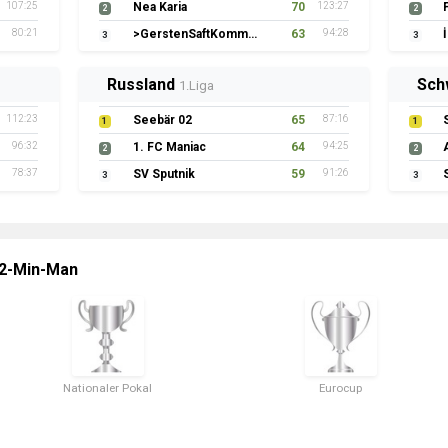
107:25
Nea Karia
70
123:27
2
2
80:21
>GerstenSaftKommando
63
94:28
3
3
Russland
Sch
1.Liga
112:23
Seebär 02
65
87:16
1
1
96:32
1. FC Maniac
64
94:25
2
2
78:37
SV Sputnik
59
91:26
3
3
 2-Min-Man
Nationaler Pokal
Eurocup