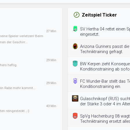
Zeitspiel Ticker
SV Hertha 04 rettet einen Sp
27 Min
eingesetzt.
meine Spieler verletzen! Beim
en der Geschirr...
Arizona Gunners passt die
Techniktraining gefragt.
29 Min
BW Kerpen zieht Konseque
hers heftig.
Konditionstraining ab sofo
FC Wunder-Bar stellt das 
29 Min
Konditionstraining ein.
kein Rabe mehr kommt...
Gulaschnikopf (RUS) sucht 
der Stärke 3 oder 4 im Alte
43 Min
en reingesteckt. ;-)
SpVg Hachenburg 08 wagt d
Techniktraining ersetzt alle