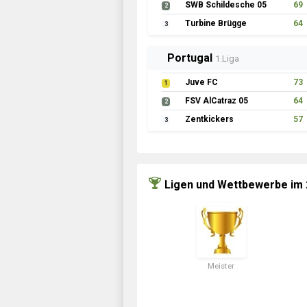
SWB Schildesche 05
69
2
Turbine Brügge
64
3
Portugal
1.Liga
Juve FC
73
1
FSV AlCatraz 05
64
2
Zentkickers
57
3
Ligen und Wettbewerbe im
Meister