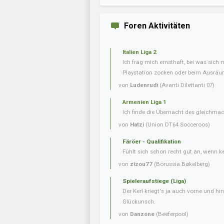
Foren Aktivitäten
Italien Liga 2
Ich frag mich ernsthaft, bei was sich 
Playstation zocken oder beim Ausräum
von
Ludenrudi
(Avanti Dilettanti 07)
Armenien Liga 1
Ich finde die Übernacht des gleichmac
von
Hatzi
(Union DT64 Socceroos)
Färöer - Qualifikation
Fühlt sich schon recht gut an, wenn 
von
zizou77
(Borussia Bøkelberg)
Spieleraufstiege (Liga)
Der Kerl kriegt's ja auch vorne und hint
Glückunsch.
von
Danzone
(Beeferpool)