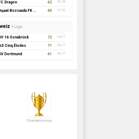
FC Dragon
62
90:28
İnşaat Bozcaada FK 1957
60
92:36
weiz
1.Liga
SV 16 Osnabrück
72
94:21
AS Cinq Étoiles
71
99:21
SV Dortmund
61
85:27
Championscup