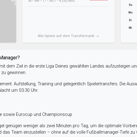
M • 4er • 17 • AUT • €29,0 Mio
So
Mo
Di
Mi
Alle Spieler auf dem Transfermarkt →
-Manager?
it dem Ziel in die erste Liga Deines gewählten Landes aufzusteigen un
e zu gewinnen.
ent: Aufstellung, Training und gelegentlich Spielertransfers. Die Aus
 Nacht um 03:30 Uhr.
ele sowie Eurocup und Championscup
el genügen weniger als zwei Minuten pro Tag, um die optimale Vorbere
 das Team einzustellen – ohne auf die volle Fußballmanager-Tiefe zu v