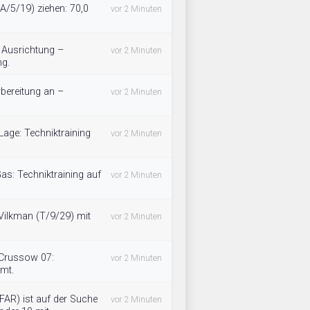
A/5/19) ziehen: 70,0
vor 2 Minuten
 Ausrichtung –
vor 2 Minuten
ng.
bereitung an –
vor 2 Minuten
Lage: Techniktraining
vor 2 Minuten
as: Techniktraining auf
vor 2 Minuten
Vilkman (T/9/29) mit
vor 2 Minuten
 Crussow 07:
vor 2 Minuten
mmt.
FAR) ist auf der Suche
vor 2 Minuten