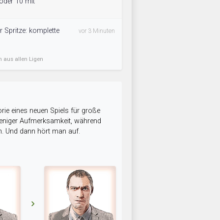
 oder 10 mit
r Spritze: komplette
vor 3 Minuten
n aus allen Ligen
rie eines neuen Spiels für große
 weniger Aufmerksamkeit, während
n. Und dann hört man auf.