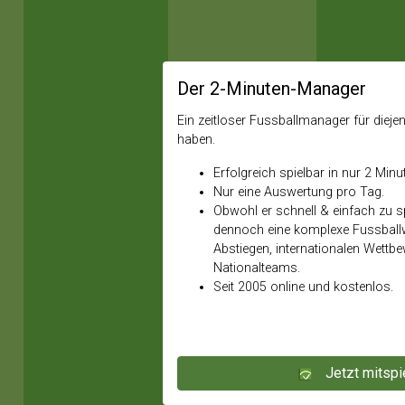
Der 2-Minuten-Manager
Ein zeitloser Fussballmanager für diejeni
haben.
Erfolgreich spielbar in nur 2 Minu
Nur eine Auswertung pro Tag.
Obwohl er schnell & einfach zu spi
dennoch eine komplexe Fussballw
Abstiegen, internationalen Wettb
Nationalteams.
Seit 2005 online und kostenlos.
Jetzt mitspi