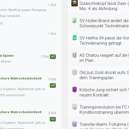
Gulaschnikopf lässt Daev (
1 Std
Mio. € als Abfindung.
hsten Spieltag gegen Paraguay
ag tatsächli...
SV Hollen-Brand ändert die
z)
Schwerpunkt Techniktraini
1 Std
SV Hertha 04 passt die Vor
Techniktraining gefragt.
AS Chatou reagiert auf die 
d Spieler
2 Std
+1
im Plan.
älteren.
Old_but_Gold drückt aufs G
dem Trainingsplan.
schere Wahrscheinlichkeit
3 Std
+1
Ergebnis. Realistisch gibt es
Kölsche Jung sichert sich 
neuem Kontrakt.
25% unentschied...
Trainingsrevolution bei FC
schere Wahrscheinlichkeit
Konditionstraining überni
3 Std
+1
Ergebnis. Realistisch gibt es
Transfer-Alarm: FcKarma (
25% unentschied...