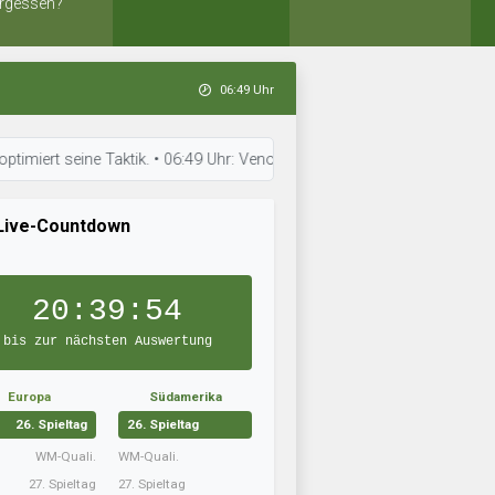
rgessen?
06:49 Uhr
seine Taktik. • 06:49 Uhr: Venom Wölfe ist in Topform. • 06:49 Uhr: Der 
Live-Countdown
20:39:53
bis zur nächsten Auswertung
Europa
Südamerika
26. Spieltag
26. Spieltag
WM-Quali.
WM-Quali.
27. Spieltag
27. Spieltag