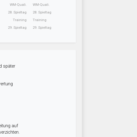
WM-Quali.
WM-Quali.
28. Spieltag
28. Spieltag
Training
Training
29. Spieltag
29. Spieltag
d später
wertung
itung auf
erzichten.