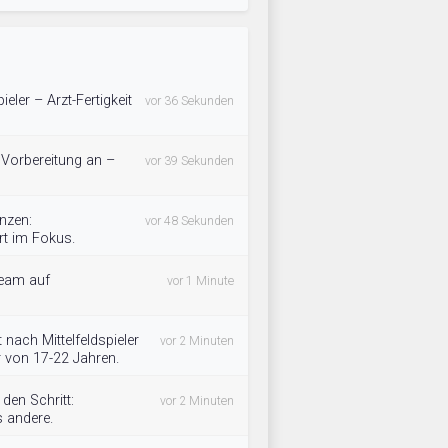
ieler – Arzt-Fertigkeit
vor 36 Sekunden
 Vorbereitung an –
vor 39 Sekunden
nzen:
vor 48 Sekunden
rt im Fokus.
Team auf
vor 1 Minute
nach Mittelfeldspieler
vor 2 Minuten
r von 17-22 Jahren.
en Schritt:
vor 2 Minuten
s andere.