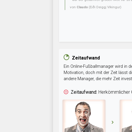
von
Claudo
(Eiði Deiggj Víkingur)
Zeitaufwand
Ein Online-Fußballmanager wird in de
Motivation, doch mit der Zeit lässt
andere Manager, die mehr Zeit inve
Zeitaufwand:
Herkömmlicher O