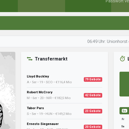
Passwort ve
06:49 Uhr: Unionhorst optimiert 
Transfermarkt
Lloyd Buckley
79 Gebote
A • 5er • 19 • SCO • €116,4 Mio
Robert McCrory
42 Gebote
M • 6er • 20 • NIR • €182,5 Mio
Tabor Pars
23 Gebote
Do
S • 5er • 19 • HUN • €149,2 Mio
Fr
Ernesto Siegenauer
Sa
20 Gebote