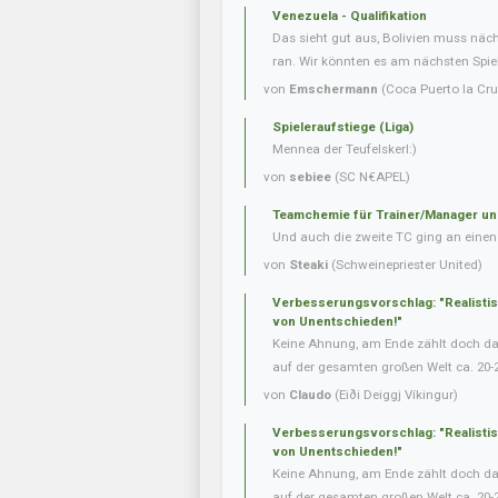
Venezuela - Qualifikation
Das sieht gut aus, Bolivien muss näc
ran. Wir könnten es am nächsten Spielt
von
Emschermann
(Coca Puerto la Cru
Spieleraufstiege (Liga)
Mennea der Teufelskerl:)
von
sebiee
(SC N€APEL)
Teamchemie für Trainer/Manager un
Und auch die zweite TC ging an einen 
von
Steaki
(Schweinepriester United)
Verbesserungsvorschlag: "Realisti
von Unentschieden!"
Keine Ahnung, am Ende zählt doch das 
auf der gesamten großen Welt ca. 20-
von
Claudo
(Eiði Deiggj Víkingur)
Verbesserungsvorschlag: "Realisti
von Unentschieden!"
Keine Ahnung, am Ende zählt doch das 
auf der gesamten großen Welt ca. 20-