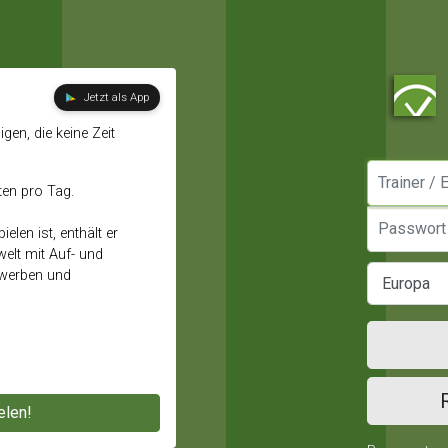
Jetzt als App
gen, die keine Zeit
Manager / E
ten pro Tag.
Passwort
elen ist, enthält er
elt mit Auf- und
ewerben und
elen!