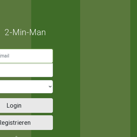
2-Min-Man
mail
Login
Registrieren