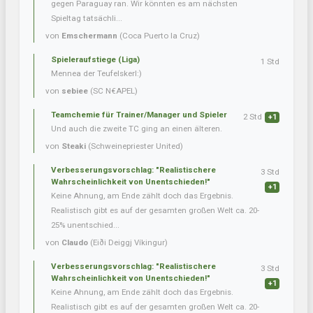
gegen Paraguay ran. Wir könnten es am nächsten
Spieltag tatsächli...
von
Emschermann
(Coca Puerto la Cruz)
Spieleraufstiege (Liga)
1 Std
Mennea der Teufelskerl:)
von
sebiee
(SC N€APEL)
Teamchemie für Trainer/Manager und Spieler
2 Std
+1
Und auch die zweite TC ging an einen älteren.
von
Steaki
(Schweinepriester United)
Verbesserungsvorschlag: "Realistischere
3 Std
Wahrscheinlichkeit von Unentschieden!"
+1
Keine Ahnung, am Ende zählt doch das Ergebnis.
Realistisch gibt es auf der gesamten großen Welt ca. 20-
25% unentschied...
von
Claudo
(Eiði Deiggj Víkingur)
Verbesserungsvorschlag: "Realistischere
3 Std
Wahrscheinlichkeit von Unentschieden!"
+1
Keine Ahnung, am Ende zählt doch das Ergebnis.
Realistisch gibt es auf der gesamten großen Welt ca. 20-