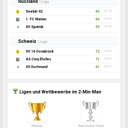
Russland
1.Liga
Seebär 02
65
87:16
1
1. FC Maniac
64
94:25
2
SV Sputnik
59
91:26
3
Schweiz
1.Liga
SV 16 Osnabrück
72
94:21
1
AS Cinq Étoiles
71
99:21
2
SV Dortmund
61
85:27
3
Ligen und Wettbewerbe im 2-Min-Man
Meister
Nationaler Pokal