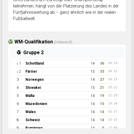
teilnehmen, hängt von der Platzierung des Landes in der
Fünfjahreswertung ab – ganz ähnlich wie in der realen
Fußballwelt.
WM-Qualifikation
(rotierend)
Gruppe 2
1
Schottland
14
36
45:14
●
2
Färöer
15
33
30:12
●
3
Norwegen
14
27
26:15
4
Slowakei
15
21
25:22
5
Malta
14
19
22:29
6
Mazedonien
14
15
19:24
7
Wales
14
14
32:27
8
Schweiz
14
14
15:23
9
Rumänien
14
0
12:60