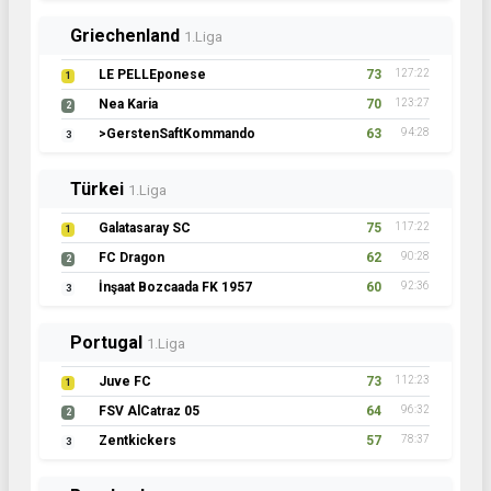
Griechenland
1.Liga
LE PELLEponese
73
127:22
1
Nea Karia
70
123:27
2
>GerstenSaftKommando
63
94:28
3
Türkei
1.Liga
Galatasaray SC
75
117:22
1
FC Dragon
62
90:28
2
İnşaat Bozcaada FK 1957
60
92:36
3
Portugal
1.Liga
Juve FC
73
112:23
1
FSV AlCatraz 05
64
96:32
2
Zentkickers
57
78:37
3