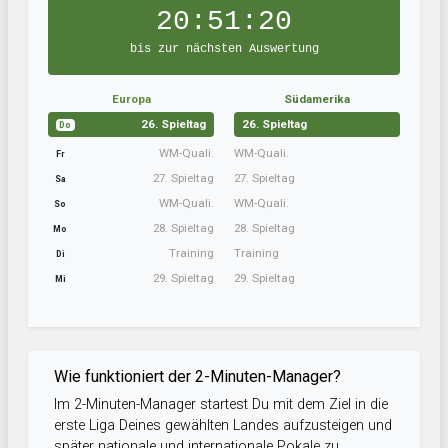
20:51:19
bis zur nächsten Auswertung
Europa
Südamerika
26. Spieltag
26. Spieltag
Do
WM-Quali.
WM-Quali.
Fr
27. Spieltag
27. Spieltag
Sa
WM-Quali.
WM-Quali.
So
28. Spieltag
28. Spieltag
Mo
Training
Training
Di
29. Spieltag
29. Spieltag
Mi
Wie funktioniert der 2-Minuten-Manager?
Im 2-Minuten-Manager startest Du mit dem Ziel in die
erste Liga Deines gewählten Landes aufzusteigen und
später nationale und internationale Pokale zu