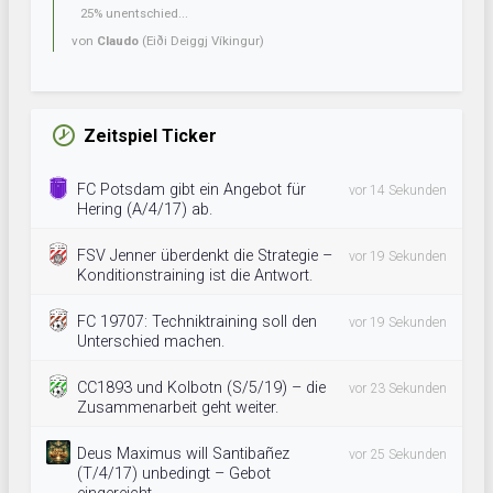
25% unentschied...
von
Claudo
(Eiði Deiggj Víkingur)
Zeitspiel Ticker
FC Potsdam gibt ein Angebot für
vor 14 Sekunden
Hering (A/4/17) ab.
FSV Jenner überdenkt die Strategie –
vor 19 Sekunden
Konditionstraining ist die Antwort.
FC 19707: Techniktraining soll den
vor 19 Sekunden
Unterschied machen.
CC1893 und Kolbotn (S/5/19) – die
vor 23 Sekunden
Zusammenarbeit geht weiter.
Deus Maximus will Santibañez
vor 25 Sekunden
(T/4/17) unbedingt – Gebot