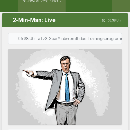
Passwort vergessen?
2-Min-Man: Live
06:38 Uhr
06:38 Uhr: aTz3_ScarY überprüft das Trainingsprogramm. • 06:38 Uhr: