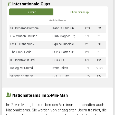
Internationale Cups
Eurocup
Championscup
Achtelfinale
SG Dynamo Dromore
-
Kahn´s Fanclub
0:0
0:3
GW Wusch Herrlich
-
Club Magdeburg
1:1
3:1
SV 16 Osnabrück
-
Equipe Tricolore
2:5
0:0
The Greek Gods
-
FSV AlCatraz 05
3:1
3:1
IF Lisannvellir Utd.
-
CCAA FC
0:1
1:3
Kollogizer United
-
Ivanauskas
1:1
1:2
n.V.
Viktoria cristiano
-
BSF LO-City
1:6
1:5
Hnk Rama
-
Südstadkicker
0:1
2:2
Nationalteams im 2-Min-Man
Im 2-Min-Man gibt es neben den Vereinsmannschaften auch
Nationalteams. Sie werden von engagierten Usern trainiert, die