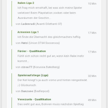
Italien Liga 2
15 Min
Ich frag mich ernsthaft, bei was sich meine Spieler
verletzen! Beim Playstation zocken oder beim
Ausräumen der Geschirr...
von
Ludenrudi
(Avanti Dilettanti 07)
Armenien Liga 1
17 Min
Ich finde die Übernacht des gleichmachers heftig.
von
Hatzi
(Union DT64 Socceroos)
Färöer - Qualifikation
17 Min
Fühlt sich schon recht gut an, wenn kein Rabe mehr
kommt...
von
zizou77
(Borussia Bøkelberg)
Spieleraufstiege (Liga)
32 Min
Der Kerl kriegt's ja auch vorne und hinten reingesteckt.
;-) Glückunsch.
von
Danzone
(Beeferpool)
Venezuela - Qualifikation
49 Min
Das sieht gut aus, Bolivien muss nächsten Spieltag