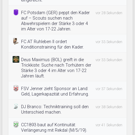
eingereicht.
FC Potsdam (GER) peppt den Kader
vor 28 Sekunden
auf – Scouts suchen nach
Abwehrspielern der Stärke 3 oder 4
im Alter von 17-22 Jahren.
FC AT Ruhleben II ordert
vor 33 Sekunden
Konditionstraining für den Kader.
Deus Maximus (BOL) greift in die
vor 33 Sekunden
Trickkiste: Suche nach Torhütern der
Stärke 3 oder 4 im Alter von 17-22
Jahren läuft.
FSV Jenner zieht Sponsor an Land:
vor 37 Sekunden
Geld, Lagerkapazität und Erfahrung.
DJ Branco: Techniktraining soll den
vor 38 Sekunden
Unterschied machen.
CC1893 baut auf Kontinuität:
vor 41 Sekunden
Verlängerung mit Rekdal (M/5/19).