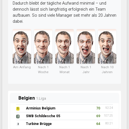
Dadurch bleibt der tägliche Aufwand minimal – und
dennoch lässt sich langfristig erfolgreich ein Team
aufbauen. So sind viele Manager seit mehr als 20 Jahren
dabei.
Am Anfang
Nach 1
Nach 1
Nach 1
Nach 10
Woche
Monat
Jahr
Jahren
Belgien
1.Liga
Arminius Belgium
70
92:24
1
SWB Schildesche 05
69
107:25
2
Turbine Brügge
64
80:21
3