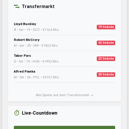
Transfermarkt
Lloyd Buckley
79 Gebote
A • 5er • 19 • SCO • €116,4 Mio
Robert McCrory
42 Gebote
M • 6er • 20 • NIR • €182,5 Mio
Tabor Pars
23 Gebote
S • 5er • 19 • HUN • €149,2 Mio
Alfred Pianka
20 Gebote
M • 9er • 26 • POL • €519,7 Mio
Alle Spieler auf dem Transfermarkt →
Live-Countdown