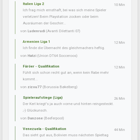
Italien Liga 2
10 Min
Ich frag mich ernsthaft, bei was sich meine Spieler
verletzen! Beim Playstation zocken oder beim
Ausräumen der Geschirr...
von
Ludenrudi
(Avanti Dilettanti 07)
Armenien Liga 1
12 Min
Ich finde die Übernacht des gleichmachers heftig.
von
Hatzi
(Union DT64 Socceroos)
Färöer - Qualifikation
12 Min
Fühlt sich schon recht gut an, wenn kein Rabe mehr
kommt...
von
zizou77
(Borussia Bøkelberg)
Spieleraufstiege (Liga)
26 Min
Der Kerl kriegt's ja auch vorne und hinten reingesteckt.
;-) Glückunsch.
von
Danzone
(Beeferpool)
Venezuela - Qualifikation
44 Min
Das sieht gut aus, Bolivien muss nächsten Spieltag