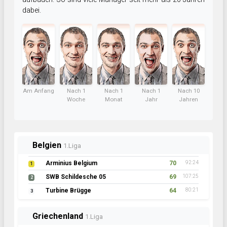
dabei.
Am Anfang
Nach 1
Nach 1
Nach 1
Nach 10
Woche
Monat
Jahr
Jahren
Belgien
1.Liga
Arminius Belgium
70
92:24
1
SWB Schildesche 05
69
107:25
2
Turbine Brügge
64
80:21
3
Griechenland
1.Liga