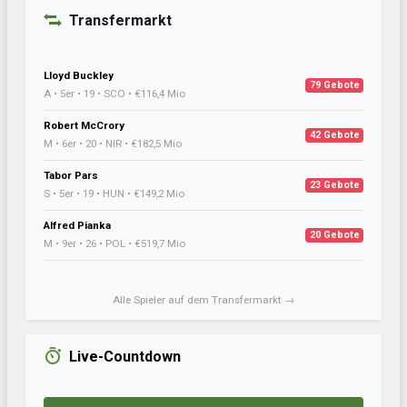
Transfermarkt
Lloyd Buckley
79 Gebote
A • 5er • 19 • SCO • €116,4 Mio
Robert McCrory
42 Gebote
M • 6er • 20 • NIR • €182,5 Mio
Tabor Pars
23 Gebote
S • 5er • 19 • HUN • €149,2 Mio
Alfred Pianka
20 Gebote
M • 9er • 26 • POL • €519,7 Mio
Alle Spieler auf dem Transfermarkt →
Live-Countdown