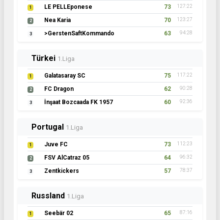
LE PELLEponese
73
127:22
1
Nea Karia
70
123:27
2
>GerstenSaftKommando
63
94:28
3
Türkei
1.Liga
Galatasaray SC
75
117:22
1
FC Dragon
62
90:28
2
İnşaat Bozcaada FK 1957
60
92:36
3
Portugal
1.Liga
Juve FC
73
112:23
1
FSV AlCatraz 05
64
96:32
2
Zentkickers
57
78:37
3
Russland
1.Liga
Seebär 02
65
87:16
1