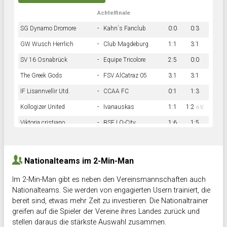
Achtelfinale
SG Dynamo Dromore
-
Kahn´s Fanclub
0:0
0:3
GW Wusch Herrlich
-
Club Magdeburg
1:1
3:1
SV 16 Osnabrück
-
Equipe Tricolore
2:5
0:0
The Greek Gods
-
FSV AlCatraz 05
3:1
3:1
IF Lisannvellir Utd.
-
CCAA FC
0:1
1:3
Kollogizer United
-
Ivanauskas
1:1
1:2
n.V.
Viktoria cristiano
-
BSF LO-City
1:6
1:5
Hnk Rama
-
Südstadkicker
0:1
2:2
Nationalteams im 2-Min-Man
Im 2-Min-Man gibt es neben den Vereinsmannschaften auch
Nationalteams. Sie werden von engagierten Usern trainiert, die
bereit sind, etwas mehr Zeit zu investieren. Die Nationaltrainer
greifen auf die Spieler der Vereine ihres Landes zurück und
stellen daraus die stärkste Auswahl zusammen.