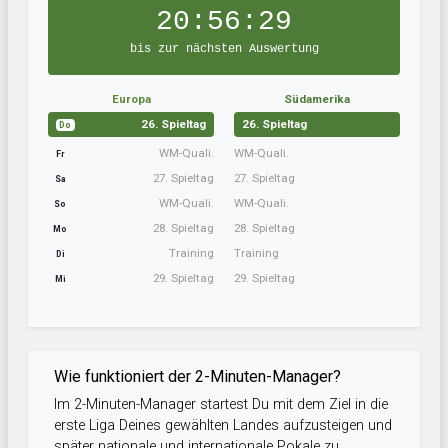
20:56:28
bis zur nächsten Auswertung
Europa
Südamerika
26. Spieltag
26. Spieltag
Do
WM-Quali.
WM-Quali.
Fr
27. Spieltag
27. Spieltag
Sa
WM-Quali.
WM-Quali.
So
28. Spieltag
28. Spieltag
Mo
Training
Training
Di
29. Spieltag
29. Spieltag
Mi
Wie funktioniert der 2-Minuten-Manager?
Im 2-Minuten-Manager startest Du mit dem Ziel in die
erste Liga Deines gewählten Landes aufzusteigen und
später nationale und internationale Pokale zu