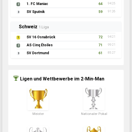
1. FC Maniac
64
94:25
2
SV Sputnik
59
91:26
3
Schweiz
1.Liga
SV 16 Osnabrück
72
94:21
1
AS Cinq Étoiles
71
99:21
2
SV Dortmund
61
85:27
3
Ligen und Wettbewerbe im 2-Min-Man
Meister
Nationaler Pokal