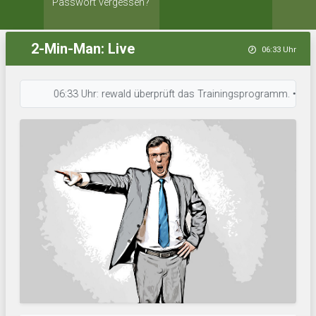
Passwort vergessen?
2-Min-Man: Live
06:33 Uhr
06:33 Uhr: rewald überprüft das Trainingsprogramm. • 06:33 Uhr: 