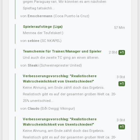
gegen Paraguay ran. Wir könnten es am nächsten
Spieltag tatsächli...
von
Emschermann
(Coca Puerto la Cruz)
Spieleraufstiege (Liga)
57 Min
Mennea der Teufelskerl:)
von
sebiee
(SC N€APEL)
Teamchemie für Trainer/Manager und Spieler
2 Std
+1
Und auch die zweite TC ging an einen älteren.
von
Steaki
(Schweinepriester United)
Verbesserungsvorschlag: "Realistischere
3 Std
Wahrscheinlichkeit von Unentschieden!"
+1
Keine Ahnung, am Ende zählt doch das Ergebnis.
Realistisch gibt es auf der gesamten großen Welt ca. 20-
25% unentschied...
von
Claudo
(Eiði Deiggj Víkingur)
Verbesserungsvorschlag: "Realistischere
3 Std
Wahrscheinlichkeit von Unentschieden!"
+1
Keine Ahnung, am Ende zählt doch das Ergebnis.
Realistisch gibt es auf der gesamten großen Welt ca. 20-