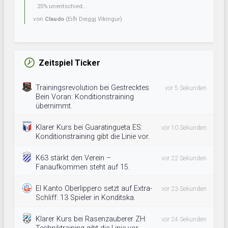
25% unentschied...
von
Claudo
(Eiði Deiggj Víkingur)
Zeitspiel Ticker
Trainingsrevolution bei Gestrecktes
vor 5 Sekunden
Bein Voran: Konditionstraining
übernimmt.
Klarer Kurs bei Guaratingueta ES:
vor 10 Sekunden
Konditionstraining gibt die Linie vor.
K63 stärkt den Verein –
vor 22 Sekunden
Fanaufkommen steht auf 15.
El Kanto Oberlippero setzt auf Extra-
vor 23 Sekunden
Schliff: 13 Spieler in Konditska.
Klarer Kurs bei Rasenzauberer ZH:
vor 24 Sekunden