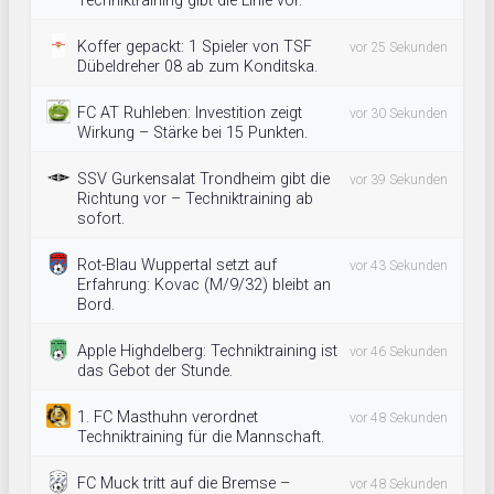
Techniktraining gibt die Linie vor.
Koffer gepackt: 1 Spieler von TSF
vor 25 Sekunden
Dübeldreher 08 ab zum Konditska.
FC AT Ruhleben: Investition zeigt
vor 30 Sekunden
Wirkung – Stärke bei 15 Punkten.
SSV Gurkensalat Trondheim gibt die
vor 39 Sekunden
Richtung vor – Techniktraining ab
sofort.
Rot-Blau Wuppertal setzt auf
vor 43 Sekunden
Erfahrung: Kovac (M/9/32) bleibt an
Bord.
Apple Highdelberg: Techniktraining ist
vor 46 Sekunden
das Gebot der Stunde.
1. FC Masthuhn verordnet
vor 48 Sekunden
Techniktraining für die Mannschaft.
FC Muck tritt auf die Bremse –
vor 48 Sekunden