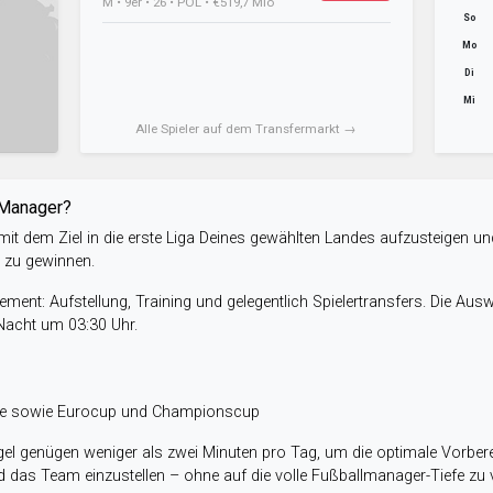
M • 9er • 26 • POL • €519,7 Mio
So
Mo
Di
Mi
Alle Spieler auf dem Transfermarkt →
-Manager?
it dem Ziel in die erste Liga Deines gewählten Landes aufzusteigen un
e zu gewinnen.
ent: Aufstellung, Training und gelegentlich Spielertransfers. Die Aus
 Nacht um 03:30 Uhr.
ele sowie Eurocup und Championscup
el genügen weniger als zwei Minuten pro Tag, um die optimale Vorbere
 das Team einzustellen – ohne auf die volle Fußballmanager-Tiefe zu v