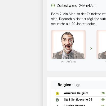
Zeitaufwand:
2-Min-Man
Beim 2-Min-Man ist der Zeitfaktor en
sind. Dadurch bleibt der tägliche A
seit mehr als 20 Jahren dabei.
Am Anfang
Belgien
1.Liga
Arminius Belgium
70
1
SWB Schildesche 05
69
2