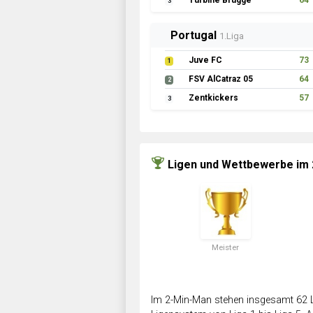
Turbine Brügge
64
3
Portugal
1.Liga
Juve FC
73
1
FSV AlCatraz 05
64
2
Zentkickers
57
3
Ligen und Wettbewerbe im
Meister
Im 2-Min-Man stehen insgesamt 62 L