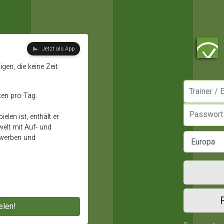
Jetzt als App
gen, die keine Zeit
Manager / E
ten pro Tag.
Passwort
elen ist, enthält er
elt mit Auf- und
ewerben und
elen!