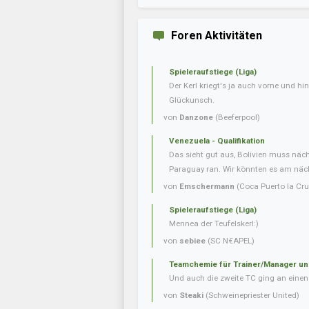
Foren Aktivitäten
Spieleraufstiege (Liga)
Der Kerl kriegt's ja auch vorne und hint
Glückunsch.
von
Danzone
(Beeferpool)
Venezuela - Qualifikation
Das sieht gut aus, Bolivien muss näc
Paraguay ran. Wir könnten es am nächs
von
Emschermann
(Coca Puerto la Cru
Spieleraufstiege (Liga)
Mennea der Teufelskerl:)
von
sebiee
(SC N€APEL)
Teamchemie für Trainer/Manager un
Und auch die zweite TC ging an einen 
von
Steaki
(Schweinepriester United)