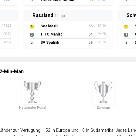
>GerstenSaftKommando
63
3
3
Russland
Sch
1.Liga
112:23
Seebär 02
65
87:16
1
1
96:32
1. FC Maniac
64
94:25
2
2
78:37
SV Sputnik
59
91:26
3
3
 2-Min-Man
Nationaler Pokal
Eurocup
änder zur Verfügung – 52 in Europa und 10 in Südamerika. Jedes Land 