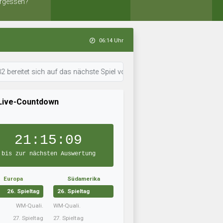
rgessen?
06:14 Uhr
t sich auf das nächste Spiel vor. • 06:14 Uhr: BSV Primo dent arbeitet 
Live-Countdown
21:15:08
bis zur nächsten Auswertung
Europa
Südamerika
26. Spieltag
26. Spieltag
WM-Quali.
WM-Quali.
27. Spieltag
27. Spieltag