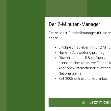
Der 2-Minuten-Manager
Ein zeitloser Fussballmanager für diejeni
haben.
Erfolgreich spielbar in nur 2 Minu
Nur eine Auswertung pro Tag.
Obwohl er schnell & einfach zu spi
dennoch eine komplexe Fussballw
Abstiegen, internationalen Wettb
Nationalteams.
Seit 2005 online und kostenlos.
Jetzt mitspi