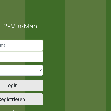
2-Min-Man
mail
Login
Registrieren