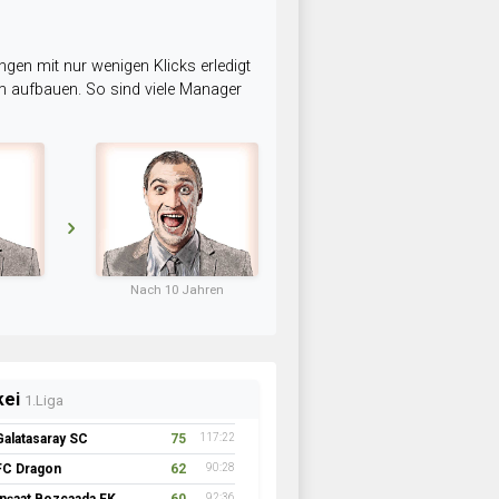
ngen mit nur wenigen Klicks erledigt
am aufbauen. So sind viele Manager
Nach 10 Jahren
kei
1.Liga
Galatasaray SC
75
117:22
FC Dragon
62
90:28
92:36