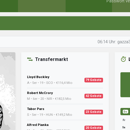
Passwort ve
06:14 Uhr: gazza32 bereite
Transfermarkt
Lloyd Buckley
79 Gebote
A • 5er • 19 • SCO • €116,4 Mio
Robert McCrory
42 Gebote
M • 6er • 20 • NIR • €182,5 Mio
Tabor Pars
23 Gebote
Do
S • 5er • 19 • HUN • €149,2 Mio
Fr
Alfred Pianka
Sa
20 Gebote