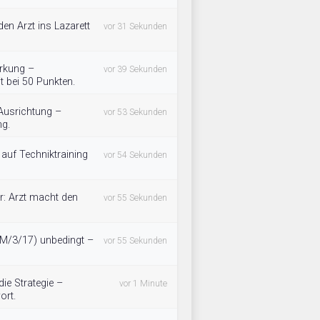
en Arzt ins Lazarett
vor 31 Sekunden
Wirkung –
vor 39 Sekunden
t bei 50 Punkten.
 Ausrichtung –
vor 53 Sekunden
ng.
 auf Techniktraining
vor 54 Sekunden
r: Arzt macht den
vor 55 Sekunden
 (M/3/17) unbedingt –
vor 55 Sekunden
ie Strategie –
vor 1 Minute
ort.