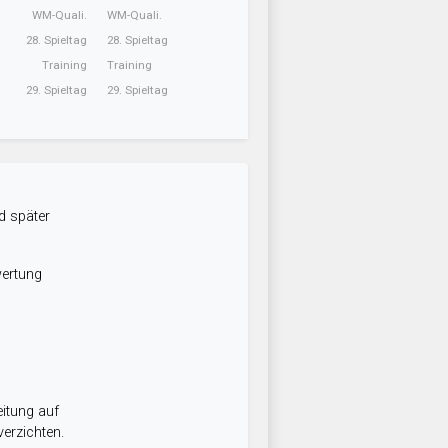
WM-Quali.
WM-Quali.
28. Spieltag
28. Spieltag
Training
Training
29. Spieltag
29. Spieltag
d später
wertung
itung auf
erzichten.