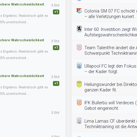
schere Wahrscheinlichkeit
3 Std
Colonia SM 07 FC schickt d
+1
Ergebnis. Realistisch gibt es
– alle Verletzungen kuriert.
25% unentschied...
Inter 60: Investition zeigt 
Aufstiegswahrscheinlichkei
schere Wahrscheinlichkeit
3 Std
Team Talentfrei ändert die
+1
Ergebnis. Realistisch gibt es
Schwerpunkt Techniktraini
25% unentschied...
Ullapool FC legt den Fokus
– der Kader folgt.
schere Wahrscheinlichkeit
3 Std
+1
Heilungswunder bei Direkto
Ergebnis. Realistisch gibt es
ganzen Kader fit.
25% unentschied...
IFK Bullerbü will Verdeces
Gebot eingereicht.
3 Std
Lima Lamas CF überdenkt d
Techniktraining ist die Antw
4 Std