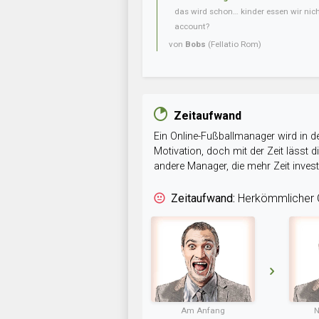
das wird schon… kinder essen wir nic
account?
von
Bobs
(Fellatio Rom)
Zeitaufwand
Ein Online-Fußballmanager wird in de
Motivation, doch mit der Zeit lässt
andere Manager, die mehr Zeit inve
Zeitaufwand:
Herkömmlicher O
Am Anfang
N