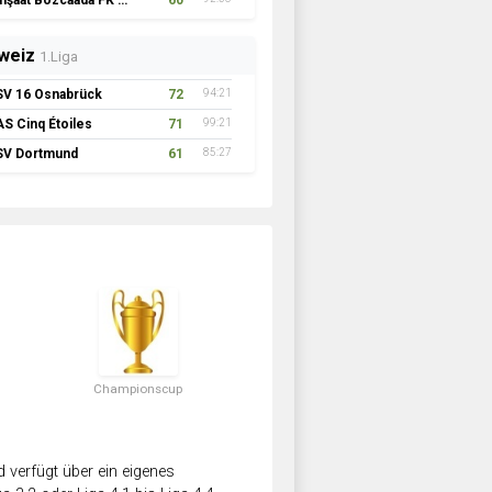
İnşaat Bozcaada FK 1957
60
weiz
1.Liga
SV 16 Osnabrück
72
94:21
AS Cinq Étoiles
71
99:21
SV Dortmund
61
85:27
Championscup
verfügt über ein eigenes