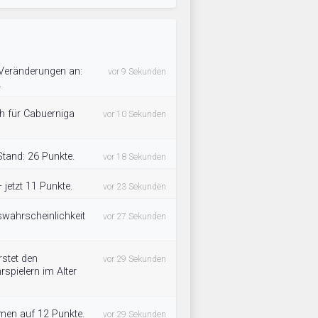
Veränderungen an:
vor 9 Sekunden
.
ich für Cabuerniga
vor 10 Sekunden
Stand: 26 Punkte.
vor 18 Sekunden
– jetzt 11 Punkte.
vor 23 Sekunden
swahrscheinlichkeit
vor 27 Sekunden
rstet den
vor 29 Sekunden
spielern im Alter
men auf 12 Punkte.
vor 29 Sekunden