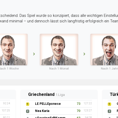
tscheidend. Das Spiel wurde so konzipiert, dass alle wichtigen Einstellu
ufwand minimal – und dennoch lässt sich langfristig erfolgreich ein Te
Nach 1 Woche
Nach 1 Monat
Nach 1 Jahr
Griechenland
Tür
1.Liga
92:24
LE PELLEponese
73
127:22
1
1
107:25
Nea Karia
70
123:27
2
2
80:21
94:28