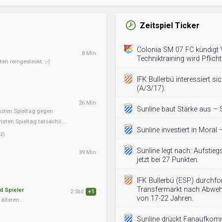
Zeitspiel Ticker
Colonia SM 07 FC kündigt 
8 Min
Techniktraining wird Pflicht
en reingesteckt. ;-)
IFK Bullerbü interessiert s
(A/3/17).
26 Min
Sunline baut Stärke aus – 
hsten Spieltag gegen
ten Spieltag tatsächli...
Sunline investiert in Moral 
z)
Sunline legt nach: Aufstieg
39 Min
jetzt bei 27 Punkten.
IFK Bullerbü (ESP) durchfo
Transfermarkt nach Abwehr
d Spieler
2 Std
+1
von 17-22 Jahren.
älteren.
Sunline drückt Fanaufkom