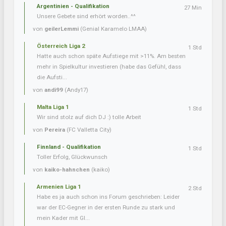
Argentinien - Qualifikation
27 Min
Unsere Gebete sind erhört worden..^^
von
geilerLemmi
(Genial Karamelo LMAA)
Österreich Liga 2
1 Std
Hatte auch schon späte Aufstiege mit >11%. Am besten
mehr in Spielkultur investieren (habe das Gefühl, dass
die Aufsti...
von
andi99
(Andy17)
Malta Liga 1
1 Std
Wir sind stolz auf dich DJ :) tolle Arbeit
von
Pereira
(FC Valletta City)
Finnland - Qualifikation
1 Std
Toller Erfolg, Glückwunsch
von
kaiko-hahnchen
(kaiko)
Armenien Liga 1
2 Std
Habe es ja auch schon ins Forum geschrieben: Leider
war der EC-Gegner in der ersten Runde zu stark und
mein Kader mit Gl...