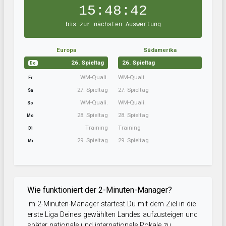
15:48:41
bis zur nächsten Auswertung
Europa
Südamerika
26. Spieltag
26. Spieltag
Do
WM-Quali.
WM-Quali.
Fr
27. Spieltag
27. Spieltag
Sa
WM-Quali.
WM-Quali.
So
28. Spieltag
28. Spieltag
Mo
Training
Training
Di
29. Spieltag
29. Spieltag
Mi
Wie funktioniert der 2-Minuten-Manager?
Im 2-Minuten-Manager startest Du mit dem Ziel in die
erste Liga Deines gewählten Landes aufzusteigen und
später nationale und internationale Pokale zu