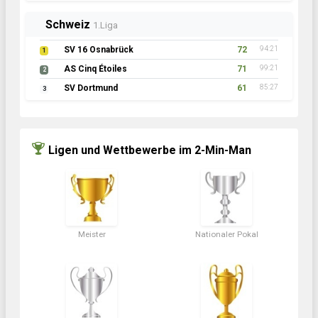
Schweiz
1.Liga
SV 16 Osnabrück
72
94:21
1
AS Cinq Étoiles
71
99:21
2
SV Dortmund
61
85:27
3
Ligen und Wettbewerbe im 2-Min-Man
Meister
Nationaler Pokal