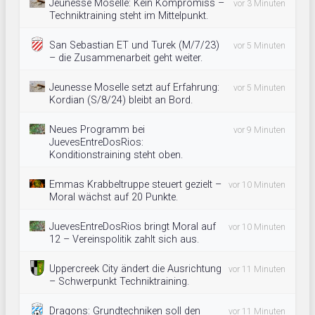
Jeunesse Moselle: Kein Kompromiss –
vor 3 Minuten
Techniktraining steht im Mittelpunkt.
San Sebastian ET und Turek (M/7/23)
vor 5 Minuten
– die Zusammenarbeit geht weiter.
Jeunesse Moselle setzt auf Erfahrung:
vor 5 Minuten
Kordian (S/8/24) bleibt an Bord.
Neues Programm bei
vor 9 Minuten
JuevesEntreDosRios:
Konditionstraining steht oben.
Emmas Krabbeltruppe steuert gezielt –
vor 10 Minuten
Moral wächst auf 20 Punkte.
JuevesEntreDosRios bringt Moral auf
vor 10 Minuten
12 – Vereinspolitik zahlt sich aus.
Uppercreek City ändert die Ausrichtung
vor 11 Minuten
– Schwerpunkt Techniktraining.
Dragons: Grundtechniken soll den
vor 11 Minuten