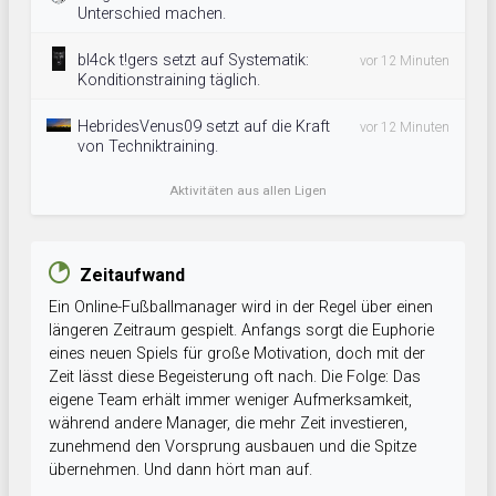
Unterschied machen.
bl4ck t!gers setzt auf Systematik:
vor 12 Minuten
Konditionstraining täglich.
HebridesVenus09 setzt auf die Kraft
vor 12 Minuten
von Techniktraining.
Aktivitäten aus allen Ligen
Zeitaufwand
Ein Online-Fußballmanager wird in der Regel über einen
längeren Zeitraum gespielt. Anfangs sorgt die Euphorie
eines neuen Spiels für große Motivation, doch mit der
Zeit lässt diese Begeisterung oft nach. Die Folge: Das
eigene Team erhält immer weniger Aufmerksamkeit,
während andere Manager, die mehr Zeit investieren,
zunehmend den Vorsprung ausbauen und die Spitze
übernehmen. Und dann hört man auf.