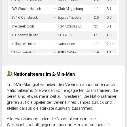
SG Dynamo Dromore
-
Kahn´s Fanclub
0:0
0:3
GW Wusch Herrlich
-
Club Magdeburg
1:1
3:1
SV 16 Osnabrück
-
Equipe Tricolore
2:5
0:0
The Greek Gods
-
FSV AlCatraz 05
3:1
3:1
IF Lisannvellir Utd.
-
CCAA FC
0:1
1:3
Kollogizer United
-
Ivanauskas
1:1
1:2
n.V.
Viktoria cristiano
-
BSF LO-City
1:6
1:5
Hnk Rama
-
Südstadkicker
0:1
2:2
Nationalteams im 2-Min-Man
Im 2-Min-Man gibt es neben den Vereinsmannschaften auch
Nationalteams. Sie werden von engagierten Usern trainiert, die
bereit sind, etwas mehr Zeit zu investieren. Die Nationaltrainer
greifen auf die Spieler der Vereine ihres Landes zurück und
stellen daraus die stärkste Auswahl zusammen.
Alle zwei Saisons treten die Nationalteams in einer
Weltmeisterschaft gegeneinander an – zuvor müssen sie