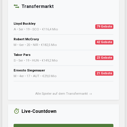
Transfermarkt
Lloyd Buckley
79 Gebote
A • 5er • 19 • SCO • €116,4 Mio
Robert McCrory
42 Gebote
M • 6er • 20 • NIR • €182,5 Mio
Tabor Pars
23 Gebote
S • 5er • 19 • HUN • €149,2 Mio
Ernesto Siegenauer
21 Gebote
M • 4er • 17 • AUT • €29,0 Mio
Alle Spieler auf dem Transfermarkt →
Live-Countdown