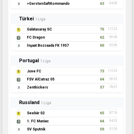
>GerstenSaftKommando
63
94:28
3
Türkei
1.Liga
Galatasaray SC
75
117:22
1
FC Dragon
62
90:28
2
İnşaat Bozcaada FK 1957
60
92:36
3
Portugal
1.Liga
Juve FC
73
112:23
1
FSV AlCatraz 05
64
96:32
2
Zentkickers
57
78:37
3
Russland
1.Liga
Seebär 02
65
87:16
1
1. FC Maniac
64
94:25
2
SV Sputnik
59
91:26
3