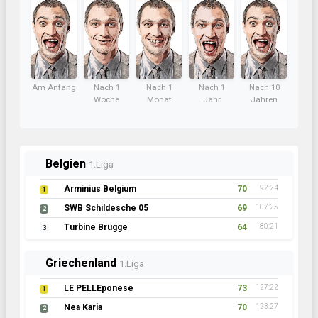
Am Anfang
Nach 1
Nach 1
Nach 1
Nach 10
Woche
Monat
Jahr
Jahren
Belgien
1.Liga
Arminius Belgium
70
92:24
1
SWB Schildesche 05
69
107:25
2
Turbine Brügge
64
80:21
3
Griechenland
1.Liga
LE PELLEponese
73
127:22
1
Nea Karia
70
123:27
2