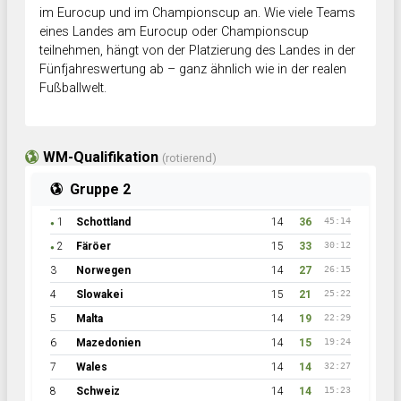
im Eurocup und im Championscup an. Wie viele Teams
eines Landes am Eurocup oder Championscup
teilnehmen, hängt von der Platzierung des Landes in der
Fünfjahreswertung ab – ganz ähnlich wie in der realen
Fußballwelt.
WM-Qualifikation
(rotierend)
Gruppe 2
1
Schottland
14
36
45:14
●
2
Färöer
15
33
30:12
●
3
Norwegen
14
27
26:15
4
Slowakei
15
21
25:22
5
Malta
14
19
22:29
6
Mazedonien
14
15
19:24
7
Wales
14
14
32:27
8
Schweiz
14
14
15:23