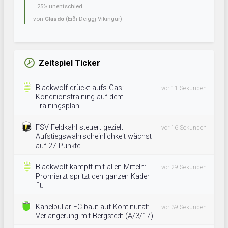
25% unentschied...
von
Claudo
(Eiði Deiggj Víkingur)
Zeitspiel Ticker
Blackwolf drückt aufs Gas:
vor 11 Sekunden
Konditionstraining auf dem
Trainingsplan.
FSV Feldkahl steuert gezielt –
vor 16 Sekunden
Aufstiegswahrscheinlichkeit wächst
auf 27 Punkte.
Blackwolf kämpft mit allen Mitteln:
vor 29 Sekunden
Promiarzt spritzt den ganzen Kader
fit.
Kanelbullar FC baut auf Kontinuität:
vor 39 Sekunden
Verlängerung mit Bergstedt (A/3/17).