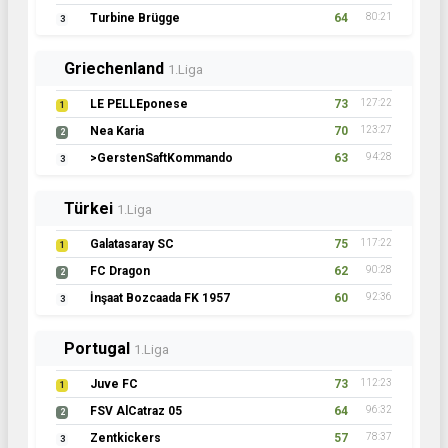
Turbine Brügge
64
80:21
3
Griechenland
1.Liga
LE PELLEponese
73
127:22
1
Nea Karia
70
123:27
2
>GerstenSaftKommando
63
94:28
3
Türkei
1.Liga
Galatasaray SC
75
117:22
1
FC Dragon
62
90:28
2
İnşaat Bozcaada FK 1957
60
92:36
3
Portugal
1.Liga
Juve FC
73
112:23
1
FSV AlCatraz 05
64
96:32
2
Zentkickers
57
78:37
3