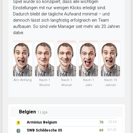
Spiel wurde so konzipiert, dass alle wichtigen
Einstellungen mit nur wenigen Klicks erledigt sind.
Dadurch bleibt der tägliche Aufwand minimal – und
dennoch lässt sich langfristig erfolgreich ein Team
aufbauen. So sind viele Manager seit mehr als 20 Jahren
dabei.
Am Anfang
Nach 1
Nach 1
Nach 1
Nach 10
Woche
Monat
Jahr
Jahren
Belgien
1.Liga
Arminius Belgium
70
92:24
1
SWB Schildesche 05
69
107:25
2