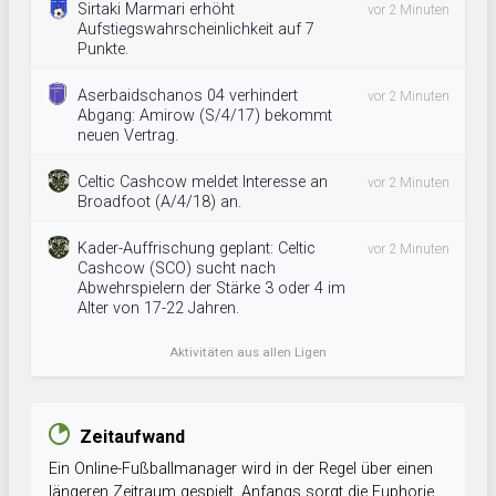
Sirtaki Marmari erhöht
vor 2 Minuten
Aufstiegswahrscheinlichkeit auf 7
Punkte.
Aserbaidschanos 04 verhindert
vor 2 Minuten
Abgang: Amirow (S/4/17) bekommt
neuen Vertrag.
Celtic Cashcow meldet Interesse an
vor 2 Minuten
Broadfoot (A/4/18) an.
Kader-Auffrischung geplant: Celtic
vor 2 Minuten
Cashcow (SCO) sucht nach
Abwehrspielern der Stärke 3 oder 4 im
Alter von 17-22 Jahren.
Aktivitäten aus allen Ligen
Zeitaufwand
Ein Online-Fußballmanager wird in der Regel über einen
längeren Zeitraum gespielt. Anfangs sorgt die Euphorie