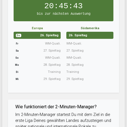
20:45:42
bis zur nächsten Auswertung
Europa
Südamerika
26. Spieltag
26. Spieltag
Do
WM-Quali.
WM-Quali.
Fr
27. Spieltag
27. Spieltag
Sa
WM-Quali.
WM-Quali.
So
28. Spieltag
28. Spieltag
Mo
Training
Training
Di
29. Spieltag
29. Spieltag
Mi
Wie funktioniert der 2-Minuten-Manager?
Im 2-Minuten-Manager startest Du mit dem Ziel in die
erste Liga Deines gewählten Landes aufzusteigen und
später nationale und internationale Pokale zu