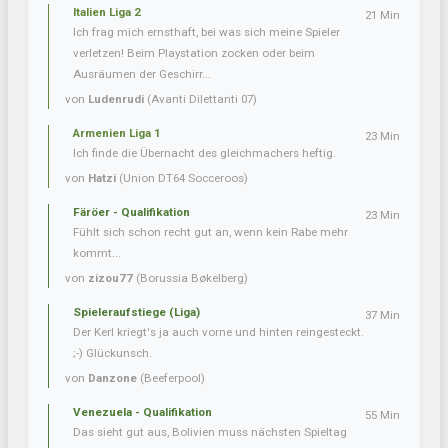
Italien Liga 2
21 Min
Ich frag mich ernsthaft, bei was sich meine Spieler
verletzen! Beim Playstation zocken oder beim
Ausräumen der Geschirr...
von
Ludenrudi
(Avanti Dilettanti 07)
Armenien Liga 1
23 Min
Ich finde die Übernacht des gleichmachers heftig.
von
Hatzi
(Union DT64 Socceroos)
Färöer - Qualifikation
23 Min
Fühlt sich schon recht gut an, wenn kein Rabe mehr
kommt...
von
zizou77
(Borussia Bøkelberg)
Spieleraufstiege (Liga)
37 Min
Der Kerl kriegt's ja auch vorne und hinten reingesteckt.
;-) Glückunsch.
von
Danzone
(Beeferpool)
Venezuela - Qualifikation
55 Min
Das sieht gut aus, Bolivien muss nächsten Spieltag