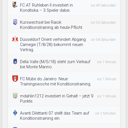
FC AT Ruhleben II investiert in
vor 49 Sekunden
Konditska – 3 Spieler dabei.
Kurswechsel bei Raiok:
vor 50 Sekunden
Konditionstraining ab heute Pflicht.
Düsseldorf Orient verhindert Abgang:
vor 58 Sekunden
Carnegie (T/8/28) bekommt neuen
Vertrag.
Della Valle (M/5/18) steht zum Verkauf
vor 1 Minute
bei Monte Marino.
FC Mübe do Janeiro: Neue
vor 1 Minute
Trainingswoche mit Konditionstraining.
mdahlin1212 investiert in Gehalt – jetzt 9
vor 1 Minute
Punkte.
Avanti Dilettanti 07 stellt das Team auf
vor 2 Minuten
Konditionstraining ein.