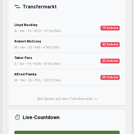
Transfermarkt
Lloyd Buckley
79 Gebote
A • 5er • 19 • SCO • €116,4 Mio
Robert McCrory
42 Gebote
M • 6er • 20 • NIR • €182,5 Mio
Tabor Pars
23 Gebote
S • 5er • 19 • HUN • €149,2 Mio
Alfred Pianka
20 Gebote
M • 9er • 26 • POL • €519,7 Mio
Alle Spieler auf dem Transfermarkt →
Live-Countdown