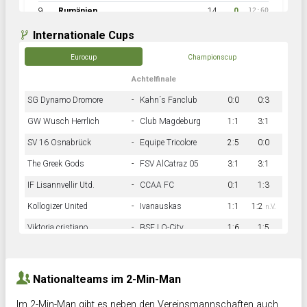
9
Rumänien
14
0
12:60
Internationale Cups
Eurocup
Championscup
Achtelfinale
SG Dynamo Dromore
-
Kahn´s Fanclub
0:0
0:3
GW Wusch Herrlich
-
Club Magdeburg
1:1
3:1
SV 16 Osnabrück
-
Equipe Tricolore
2:5
0:0
The Greek Gods
-
FSV AlCatraz 05
3:1
3:1
IF Lisannvellir Utd.
-
CCAA FC
0:1
1:3
Kollogizer United
-
Ivanauskas
1:1
1:2
n.V.
Viktoria cristiano
-
BSF LO-City
1:6
1:5
Hnk Rama
-
Südstadkicker
0:1
2:2
Nationalteams im 2-Min-Man
Im 2-Min-Man gibt es neben den Vereinsmannschaften auch