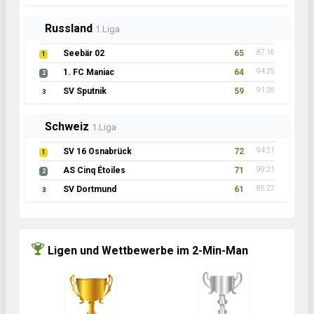
Russland
1.Liga
Seebär 02
65
87:16
1
1. FC Maniac
64
94:25
2
SV Sputnik
59
91:26
3
Schweiz
1.Liga
SV 16 Osnabrück
72
94:21
1
AS Cinq Étoiles
71
99:21
2
SV Dortmund
61
85:27
3
Ligen und Wettbewerbe im 2-Min-Man