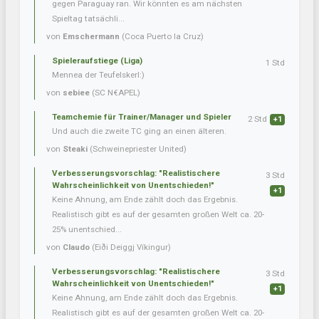
gegen Paraguay ran. Wir könnten es am nächsten
Spieltag tatsächli...
von
Emschermann
(Coca Puerto la Cruz)
Spieleraufstiege (Liga)
1 Std
Mennea der Teufelskerl:)
von
sebiee
(SC N€APEL)
Teamchemie für Trainer/Manager und Spieler
2 Std
+1
Und auch die zweite TC ging an einen älteren.
von
Steaki
(Schweinepriester United)
Verbesserungsvorschlag: "Realistischere
3 Std
Wahrscheinlichkeit von Unentschieden!"
+1
Keine Ahnung, am Ende zählt doch das Ergebnis.
Realistisch gibt es auf der gesamten großen Welt ca. 20-
25% unentschied...
von
Claudo
(Eiði Deiggj Víkingur)
Verbesserungsvorschlag: "Realistischere
3 Std
Wahrscheinlichkeit von Unentschieden!"
+1
Keine Ahnung, am Ende zählt doch das Ergebnis.
Realistisch gibt es auf der gesamten großen Welt ca. 20-