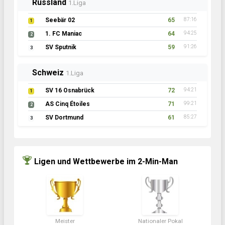
Russland
1.Liga
Seebär 02
65
87:16
1
1. FC Maniac
64
94:25
2
SV Sputnik
59
91:26
3
Schweiz
1.Liga
SV 16 Osnabrück
72
94:21
1
AS Cinq Étoiles
71
99:21
2
SV Dortmund
61
85:27
3
Ligen und Wettbewerbe im 2-Min-Man
Meister
Nationaler Pokal