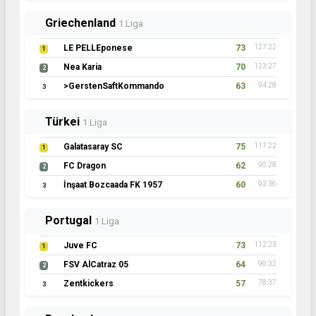
Griechenland
1.Liga
LE PELLEponese
73
127:22
1
Nea Karia
70
123:27
2
>GerstenSaftKommando
63
94:28
3
Türkei
1.Liga
Galatasaray SC
75
117:22
1
FC Dragon
62
90:28
2
İnşaat Bozcaada FK 1957
60
92:36
3
Portugal
1.Liga
Juve FC
73
112:23
1
FSV AlCatraz 05
64
96:32
2
Zentkickers
57
78:37
3