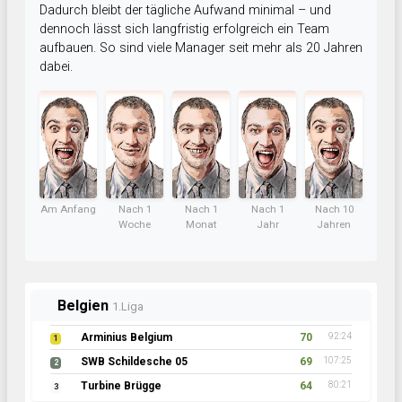
Dadurch bleibt der tägliche Aufwand minimal – und
dennoch lässt sich langfristig erfolgreich ein Team
aufbauen. So sind viele Manager seit mehr als 20 Jahren
dabei.
Am Anfang
Nach 1
Nach 1
Nach 1
Nach 10
Woche
Monat
Jahr
Jahren
Belgien
1.Liga
Arminius Belgium
70
92:24
1
SWB Schildesche 05
69
107:25
2
Turbine Brügge
64
80:21
3