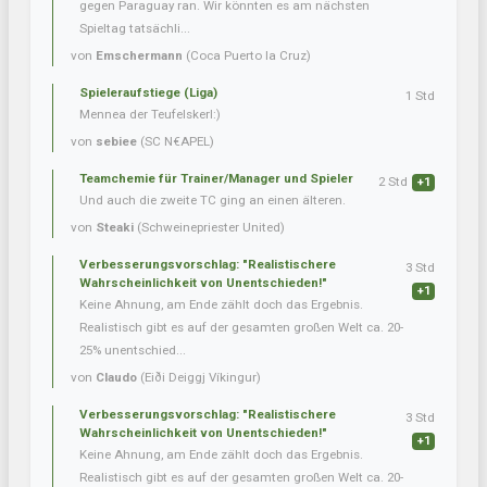
gegen Paraguay ran. Wir könnten es am nächsten
Spieltag tatsächli...
von
Emschermann
(Coca Puerto la Cruz)
Spieleraufstiege (Liga)
1 Std
Mennea der Teufelskerl:)
von
sebiee
(SC N€APEL)
Teamchemie für Trainer/Manager und Spieler
2 Std
+1
Und auch die zweite TC ging an einen älteren.
von
Steaki
(Schweinepriester United)
Verbesserungsvorschlag: "Realistischere
3 Std
Wahrscheinlichkeit von Unentschieden!"
+1
Keine Ahnung, am Ende zählt doch das Ergebnis.
Realistisch gibt es auf der gesamten großen Welt ca. 20-
25% unentschied...
von
Claudo
(Eiði Deiggj Víkingur)
Verbesserungsvorschlag: "Realistischere
3 Std
Wahrscheinlichkeit von Unentschieden!"
+1
Keine Ahnung, am Ende zählt doch das Ergebnis.
Realistisch gibt es auf der gesamten großen Welt ca. 20-