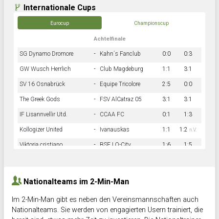
Internationale Cups
Eurocup
Championscup
Achtelfinale
SG Dynamo Dromore
-
Kahn´s Fanclub
0:0
0:3
GW Wusch Herrlich
-
Club Magdeburg
1:1
3:1
SV 16 Osnabrück
-
Equipe Tricolore
2:5
0:0
The Greek Gods
-
FSV AlCatraz 05
3:1
3:1
IF Lisannvellir Utd.
-
CCAA FC
0:1
1:3
Kollogizer United
-
Ivanauskas
1:1
1:2
n.V.
Viktoria cristiano
-
BSF LO-City
1:6
1:5
Hnk Rama
-
Südstadkicker
0:1
2:2
Nationalteams im 2-Min-Man
Im 2-Min-Man gibt es neben den Vereinsmannschaften auch
Nationalteams. Sie werden von engagierten Usern trainiert, die