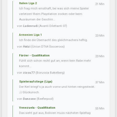
Italien Liga 2
21 Min
Ich frag mich ernsthaft, bei was sich meine Spieler
verletzen! Beim Playstation zocken oder beim
Ausräumen der Geschirr...
von
Ludenrudi
(Avanti Dilettanti 07)
Armenien Liga 1
23 Min
Ich finde die Übernacht des gleichmachers heftig.
von
Hatzi
(Union DT64 Socceroos)
Färöer - Qualifikation
23 Min
Fühlt sich schon recht gut an, wenn kein Rabe mehr
kommt...
von
zizou77
(Borussia Bøkelberg)
Spieleraufstiege (Liga)
37 Min
Der Kerl kriegt's ja auch vorne und hinten reingesteckt.
;-) Glückunsch.
von
Danzone
(Beeferpool)
Venezuela - Qualifikation
55 Min
Das sieht gut aus, Bolivien muss nächsten Spieltag