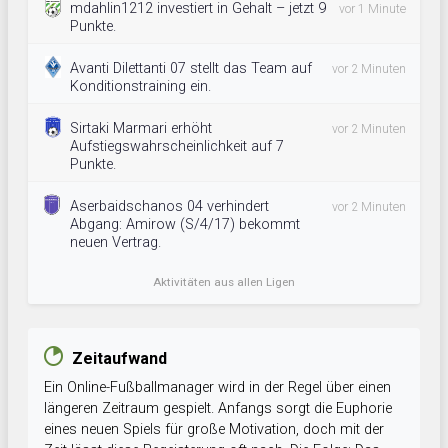
mdahlin1212 investiert in Gehalt – jetzt 9
vor 1 Minute
Punkte.
Avanti Dilettanti 07 stellt das Team auf
vor 2 Minuten
Konditionstraining ein.
Sirtaki Marmari erhöht
vor 2 Minuten
Aufstiegswahrscheinlichkeit auf 7
Punkte.
Aserbaidschanos 04 verhindert
vor 2 Minuten
Abgang: Amirow (S/4/17) bekommt
neuen Vertrag.
Aktivitäten aus allen Ligen
Zeitaufwand
Ein Online-Fußballmanager wird in der Regel über einen
längeren Zeitraum gespielt. Anfangs sorgt die Euphorie
eines neuen Spiels für große Motivation, doch mit der