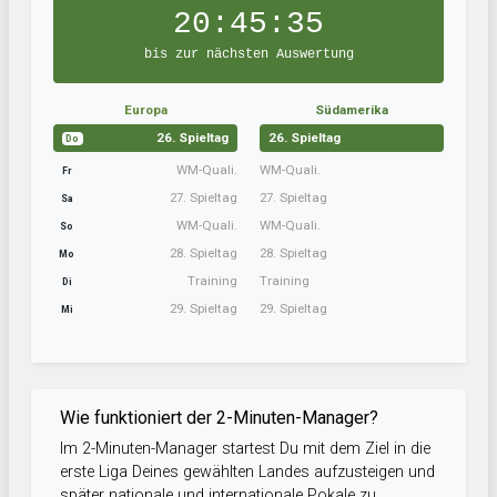
20:45:34
bis zur nächsten Auswertung
Europa
Südamerika
26. Spieltag
26. Spieltag
Do
WM-Quali.
WM-Quali.
Fr
27. Spieltag
27. Spieltag
Sa
WM-Quali.
WM-Quali.
So
28. Spieltag
28. Spieltag
Mo
Training
Training
Di
29. Spieltag
29. Spieltag
Mi
Wie funktioniert der 2-Minuten-Manager?
Im 2-Minuten-Manager startest Du mit dem Ziel in die
erste Liga Deines gewählten Landes aufzusteigen und
später nationale und internationale Pokale zu