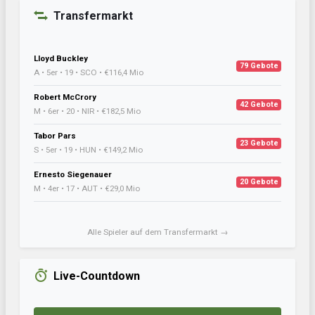
Transfermarkt
Lloyd Buckley
79 Gebote
A • 5er • 19 • SCO • €116,4 Mio
Robert McCrory
42 Gebote
M • 6er • 20 • NIR • €182,5 Mio
Tabor Pars
23 Gebote
S • 5er • 19 • HUN • €149,2 Mio
Ernesto Siegenauer
20 Gebote
M • 4er • 17 • AUT • €29,0 Mio
Alle Spieler auf dem Transfermarkt →
Live-Countdown