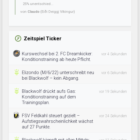
25% unentschied...
von
Claudo
(Eiði Deiggj Víkingur)
Zeitspiel Ticker
Kurswechsel bei 2. FC Dreamkicker:
vor 4 Sekunden
Konditionstraining ab heute Pflicht.
Elizondo (M/6/22) unterschreibt neu
vor 6 Sekunden
bei Blackwolf – kein Abgang.
Blackwolf drückt aufs Gas:
vor 19 Sekunden
Konditionstraining auf dem
Trainingsplan.
FSV Feldkahl steuert gezielt –
vor 24 Sekunden
Aufstiegswahrscheinlichkeit wächst
auf 27 Punkte.