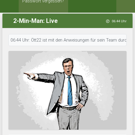
Passwort vergessen?
2-Min-Man: Live
06:44 Uhr
06:44 Uhr: Ött22 ist mit den Anweisungen für sein Team durch. • 06:44 