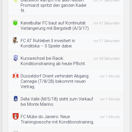
Blackwolf kämpft mit allen Mitteln:
vor 37 Sekunden
Promiarzt spritzt den ganzen Kader
fit.
Kanelbullar FC baut auf Kontinuität:
vor 47 Sekunden
Verlängerung mit Bergstedt (A/3/17).
FC AT Ruhleben II investiert in
vor 57 Sekunden
Konditska – 3 Spieler dabei.
Kurswechsel bei Raiok:
vor 58 Sekunden
Konditionstraining ab heute Pflicht.
Düsseldorf Orient verhindert Abgang:
vor 1 Minute
Carnegie (T/8/28) bekommt neuen
Vertrag.
Della Valle (M/5/18) steht zum Verkauf
vor 1 Minute
bei Monte Marino.
FC Mübe do Janeiro: Neue
vor 1 Minute
Trainingswoche mit Konditionstraining.