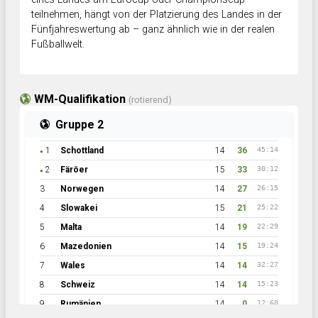
teilnehmen, hängt von der Platzierung des Landes in der
Fünfjahreswertung ab – ganz ähnlich wie in der realen
Fußballwelt.
WM-Qualifikation
(rotierend)
Gruppe 2
1
Schottland
14
36
45:14
●
2
Färöer
15
33
30:12
●
3
Norwegen
14
27
26:15
4
Slowakei
15
21
25:22
5
Malta
14
19
22:29
6
Mazedonien
14
15
19:24
7
Wales
14
14
32:27
8
Schweiz
14
14
15:23
9
Rumänien
14
0
12:60