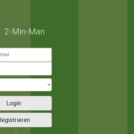
2-Min-Man
mail
Login
Registrieren