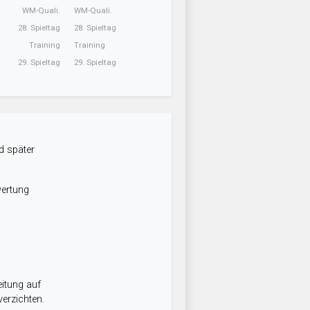
WM-Quali.
WM-Quali.
28. Spieltag
28. Spieltag
Training
Training
29. Spieltag
29. Spieltag
d später
wertung
itung auf
erzichten.