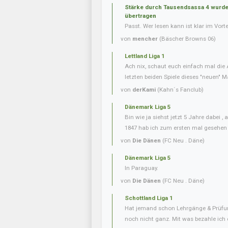
Stärke durch Tausendsassa 4 wurde 
übertragen
Passt. Wer lesen kann ist klar im Vorte
von
mencher
(Bäscher Browns 06)
Lettland Liga 1
Ach nix, schaut euch einfach mal die 
letzten beiden Spiele dieses "neuen" Ma
von
derKami
(Kahn´s Fanclub)
Dänemark Liga 5
Bin wie ja siehst jetzt 5 Jahre dabei 
1847 hab ich zum ersten mal gesehen
von
Die Dänen
(FC Neu . Däne)
Dänemark Liga 5
In Paraguay.
von
Die Dänen
(FC Neu . Däne)
Schottland Liga 1
Hat jemand schon Lehrgänge & Prüfu
noch nicht ganz. Mit was bezahle ich