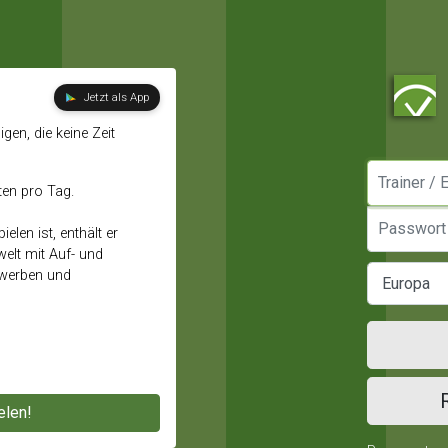
Jetzt als App
gen, die keine Zeit
Manager / E
ten pro Tag.
Passwort
elen ist, enthält er
elt mit Auf- und
ewerben und
elen!