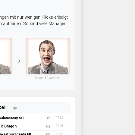
ngen mit nur wenigen Klicks erledigt
am aufbauen. So sind viele Manager
Nach 10 Jahren
kei
1.Liga
Galatasaray SC
75
117:22
FC Dragon
62
90:28
İnşaat Bozcaada FK 1957
60
92:36