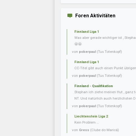
Foren Aktivitäten
Finnland Liga 1
Was aber gerade wichtiger ist , Steph
🤩🤩
von
pokerpaul
(Tus Totenkopf)
Finnland Liga 1
CC-Titel gibt auch einen Punkt übrig
von
pokerpaul
(Tus Totenkopf)
Finnland - Qualifikation
Stephan ich ziehe meinen Hut , ganz t
NT. Und natürlich auch herzlichsten D
von
pokerpaul
(Tus Totenkopf)
Liechtenstein Liga 2
Kein Problem …
von
Gress
(Clube do Maricá)