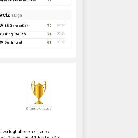
weiz
1.Liga
SV 16 Osnabrück
72
94:21
AS Cinq Étoiles
71
99:21
SV Dortmund
61
85:27
Championscup
verfügt über ein eigenes