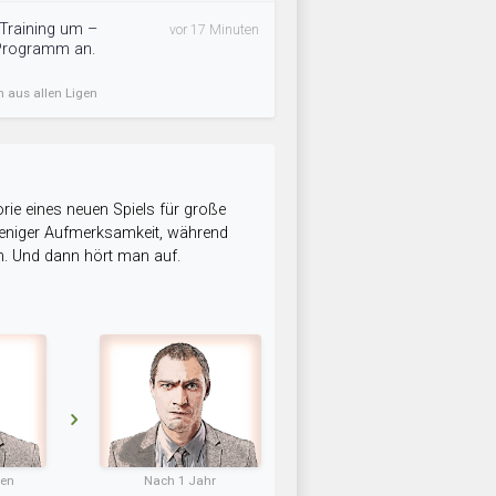
 Training um –
vor 17 Minuten
 Programm an.
n aus allen Ligen
rie eines neuen Spiels für große
 weniger Aufmerksamkeit, während
n. Und dann hört man auf.
ten
Nach 1 Jahr