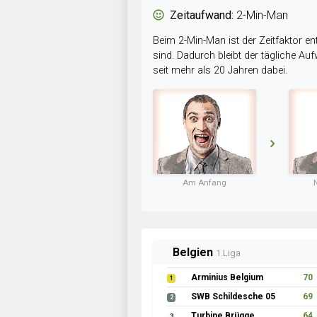
Zeitaufwand:
2-Min-Man
Beim 2-Min-Man ist der Zeitfaktor en
sind. Dadurch bleibt der tägliche A
seit mehr als 20 Jahren dabei.
Am Anfang
Belgien
1.Liga
Arminius Belgium
70
1
SWB Schildesche 05
69
2
Turbine Brügge
64
3