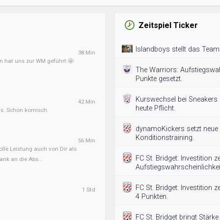
Zeitspiel Ticker
Islandboys stellt das Team 
38 Min
an hat uns zur WM geführt.🤩
The Warriors: Aufstiegswah
Punkte gesetzt.
Kurswechsel bei Sneakers 0
42 Min
heute Pflicht.
ens. Schon komisch.
dynamoKickers setzt neue 
Konditionstraining.
56 Min
olle Leistung auch von Dir als
FC St. Bridget: Investition 
ank an die Abs...
Aufstiegswahrscheinlichkei
FC St. Bridget: Investition 
1 Std
4 Punkten.
FC St. Bridget bringt Stärke