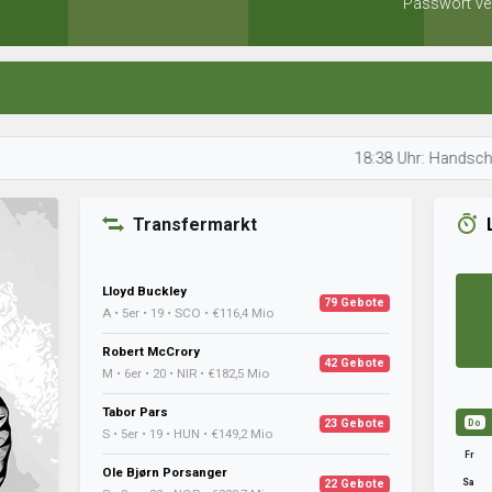
Passwort ve
18:38 Uhr: Handschachballe
Transfermarkt
Lloyd Buckley
79 Gebote
A • 5er • 19 • SCO • €116,4 Mio
Robert McCrory
42 Gebote
M • 6er • 20 • NIR • €182,5 Mio
Tabor Pars
23 Gebote
Do
S • 5er • 19 • HUN • €149,2 Mio
Fr
Ole Bjørn Porsanger
Sa
22 Gebote