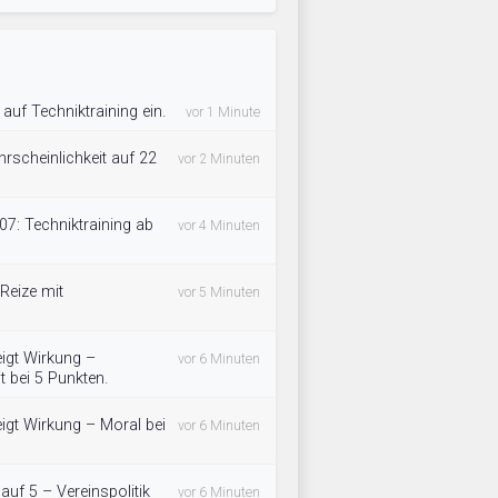
auf Techniktraining ein.
vor 1 Minute
rscheinlichkeit auf 22
vor 2 Minuten
7: Techniktraining ab
vor 4 Minuten
Reize mit
vor 5 Minuten
zeigt Wirkung –
vor 6 Minuten
t bei 5 Punkten.
zeigt Wirkung – Moral bei
vor 6 Minuten
 auf 5 – Vereinspolitik
vor 6 Minuten