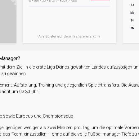
S • 8er • 22 • NOR • €228,7 Mio
So
Mo
Di
Mi
Alle Spieler auf dem Transfermarkt →
-Manager?
it dem Ziel in die erste Liga Deines gewählten Landes aufzusteigen un
e zu gewinnen.
ent: Aufstellung, Training und gelegentlich Spielertransfers. Die Aus
 Nacht um 03:30 Uhr.
ele sowie Eurocup und Championscup
el genügen weniger als zwei Minuten pro Tag, um die optimale Vorbere
 das Team einzustellen – ohne auf die volle Fußballmanager-Tiefe zu v