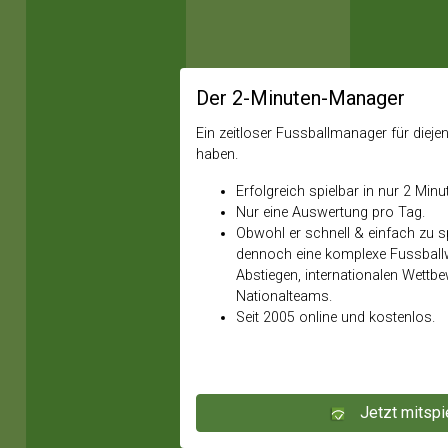
Der 2-Minuten-Manager
Ein zeitloser Fussballmanager für diejeni
haben.
Erfolgreich spielbar in nur 2 Minu
Nur eine Auswertung pro Tag.
Obwohl er schnell & einfach zu spi
dennoch eine komplexe Fussballw
Abstiegen, internationalen Wettb
Nationalteams.
Seit 2005 online und kostenlos.
Jetzt mitspi