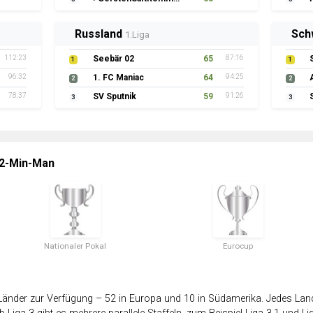
Russland
Sch
1.Liga
112:23
Seebär 02
65
87:16
1
1
96:32
1. FC Maniac
64
94:25
2
2
78:37
SV Sputnik
59
91:26
3
3
 2-Min-Man
Nationaler Pokal
Eurocup
änder zur Verfügung – 52 in Europa und 10 in Südamerika. Jedes Land 