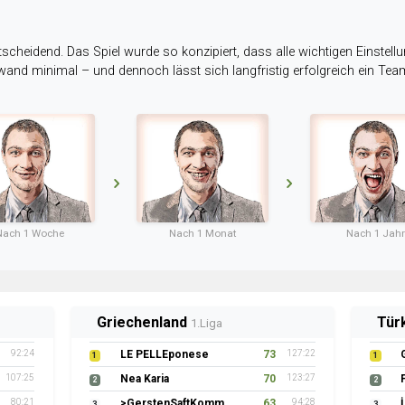
tscheidend. Das Spiel wurde so konzipiert, dass alle wichtigen Einstellu
ufwand minimal – und dennoch lässt sich langfristig erfolgreich ein Te
Nach 1 Woche
Nach 1 Monat
Nach 1 Jahr
Griechenland
Tür
1.Liga
92:24
LE PELLEponese
73
127:22
1
1
107:25
Nea Karia
70
123:27
2
2
80:21
>GerstenSaftKommando
63
94:28
3
3