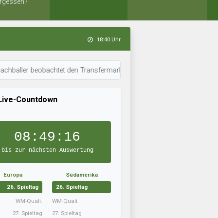
rgessen?
18:40 Uhr
r beobachtet den Transfermarkt. • 18:38 Uhr: Islandboys bereitet sich a
Live-Countdown
08:49:15
bis zur nächsten Auswertung
Europa
Südamerika
26. Spieltag
26. Spieltag
WM-Quali.
WM-Quali.
27. Spieltag
27. Spieltag