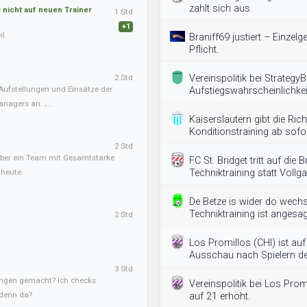
zahlt sich aus.
nicht auf neuen Trainer
1 Std
+1
il
Braniff69 justiert – Einzel
Pflicht.
2 Std
Vereinspolitik bei Strategy
Aufstellungen und Einsätze der
Aufstiegswahrscheinlichkei
nagers an. ;...
Kaiserslautern gibt die Ric
Konditionstraining ab sofor
2 Std
, aber ein Team mit Gesamtstärke
FC St. Bridget tritt auf die
 heute.
Techniktraining statt Vollga
De Betze is wider do wech
Techniktraining ist angesag
2 Std
Los Promillos (CHI) ist au
Ausschau nach Spielern der
3 Std
ngen gemacht? Ich checks
Vereinspolitik bei Los Pr
 denn da?
auf 21 erhöht.