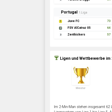
Portugal
1.Liga
Juve FC
73
1
FSV AlCatraz 05
64
2
Zentkickers
57
3
Ligen und Wettbewerbe im
Meister
Im 2-Min-Man stehen insgesamt 62 L