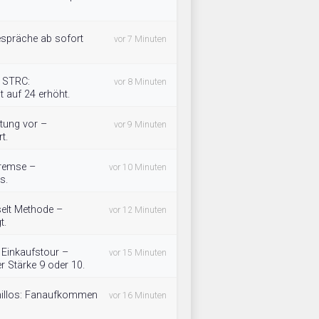
gespräche ab sofort
vor 7 Minuten
B STRC:
vor 8 Minuten
t auf 24 erhöht.
htung vor –
vor 9 Minuten
t.
 Bremse –
vor 10 Minuten
s.
selt Methode –
vor 12 Minuten
t.
f Einkaufstour –
vor 15 Minuten
 Stärke 9 oder 10.
omillos: Fanaufkommen
vor 16 Minuten