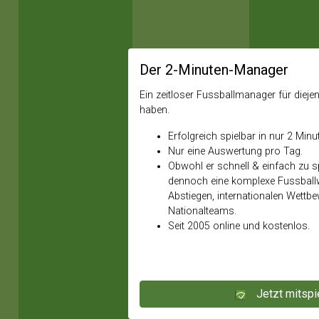
Der 2-Minuten-Manager
Ein zeitloser Fussballmanager für diejeni
haben.
Erfolgreich spielbar in nur 2 Minu
Nur eine Auswertung pro Tag.
Obwohl er schnell & einfach zu spi
dennoch eine komplexe Fussballw
Abstiegen, internationalen Wettb
Nationalteams.
Seit 2005 online und kostenlos.
Jetzt mitspi