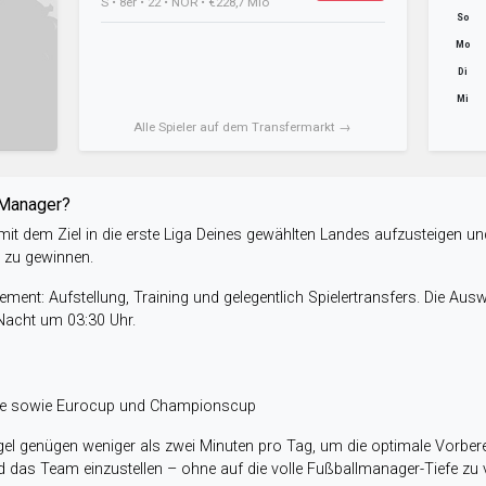
S • 8er • 22 • NOR • €228,7 Mio
So
Mo
Di
Mi
Alle Spieler auf dem Transfermarkt →
-Manager?
it dem Ziel in die erste Liga Deines gewählten Landes aufzusteigen un
e zu gewinnen.
ent: Aufstellung, Training und gelegentlich Spielertransfers. Die Aus
 Nacht um 03:30 Uhr.
ele sowie Eurocup und Championscup
el genügen weniger als zwei Minuten pro Tag, um die optimale Vorbere
 das Team einzustellen – ohne auf die volle Fußballmanager-Tiefe zu v