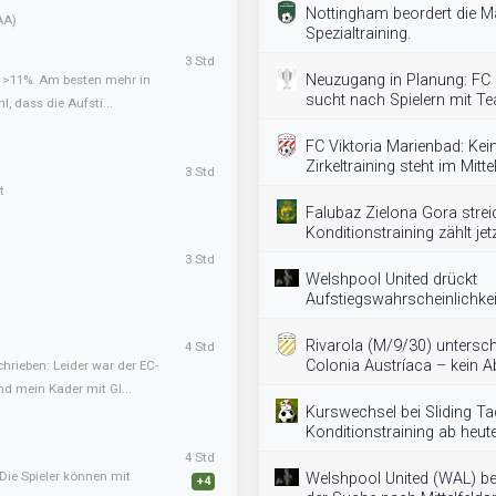
Nottingham beordert die M
AA)
Spezialtraining.
3 Std
Neuzugang in Planung: FC
t >11%. Am besten mehr in
sucht nach Spielern mit T
l, dass die Aufsti...
FC Viktoria Marienbad: K
Zirkeltraining steht im Mitte
3 Std
t
Falubaz Zielona Gora streic
Konditionstraining zählt jetz
3 Std
Welshpool United drückt
Aufstiegswahrscheinlichkei
Rivarola (M/9/30) untersch
4 Std
Colonia Austríaca – kein 
hrieben: Leider war der EC-
nd mein Kader mit Gl...
Kurswechsel bei Sliding Tac
Konditionstraining ab heute 
4 Std
Die Spieler können mit
Welshpool United (WAL) be
+4