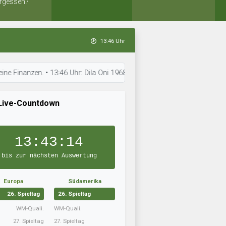
rgessen?
13:46 Uhr
en. • 13:46 Uhr: Dila Oni 1968 bereitet sich auf das nächste Spiel vor.
Live-Countdown
13:43:13
bis zur nächsten Auswertung
Europa
Südamerika
26. Spieltag
26. Spieltag
WM-Quali.
WM-Quali.
27. Spieltag
27. Spieltag