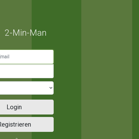
2-Min-Man
mail
Login
Registrieren