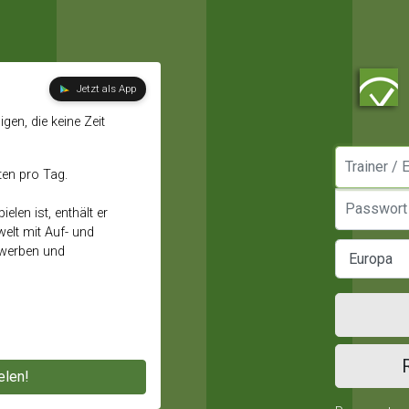
Jetzt als App
gen, die keine Zeit
Manager / E
ten pro Tag.
Passwort
elen ist, enthält er
elt mit Auf- und
ewerben und
elen!