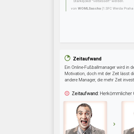
Stärkejoker "verbessert" werden.
von
WOMLSascha
(1.SFC Werda Praha 
Zeitaufwand
Ein Online-Fußballmanager wird in de
Motivation, doch mit der Zeit lässt
andere Manager, die mehr Zeit inve
Zeitaufwand:
Herkömmlicher O