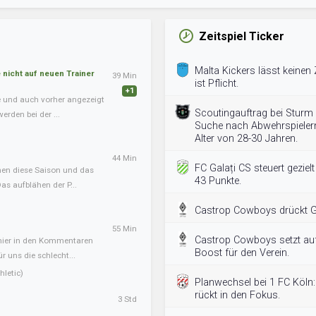
Zeitspiel Ticker
Malta Kickers lässt keinen 
nicht auf neuen Trainer
39 Min
ist Pflicht.
+1
te und auch vorher angezeigt
Scoutingauftrag bei Sturm 
erden bei der ...
Suche nach Abwehrspielern
Alter von 28-30 Jahren.
44 Min
FC Galați CS steuert geziel
onen diese Saison und das
43 Punkte.
s aufblähen der P...
Castrop Cowboys drückt Ge
55 Min
Castrop Cowboys setzt auf 
 hier in den Kommentaren
Boost für den Verein.
ür uns die schlecht...
letic)
Planwechsel bei 1 FC Köln:
rückt in den Fokus.
3 Std