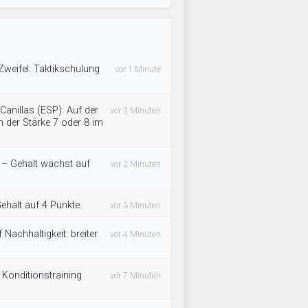
Zweifel: Taktikschulung
vor 1 Minute
Canillas (ESP): Auf der
vor 2 Minuten
 der Stärke 7 oder 8 im
t – Gehalt wächst auf
vor 2 Minuten
halt auf 4 Punkte.
vor 3 Minuten
Nachhaltigkeit: breiter
vor 4 Minuten
 Konditionstraining
vor 7 Minuten