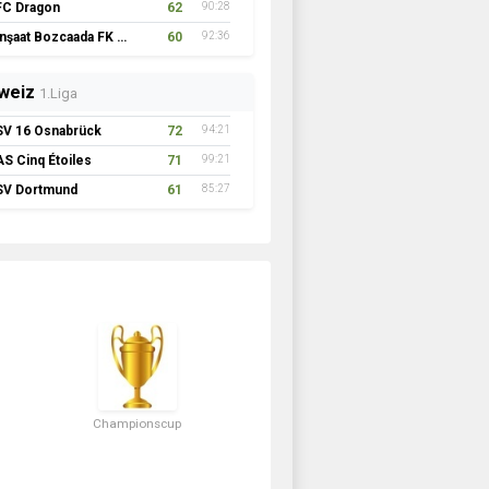
FC Dragon
62
90:28
İnşaat Bozcaada FK 1957
60
92:36
weiz
1.Liga
SV 16 Osnabrück
72
94:21
AS Cinq Étoiles
71
99:21
SV Dortmund
61
85:27
Championscup