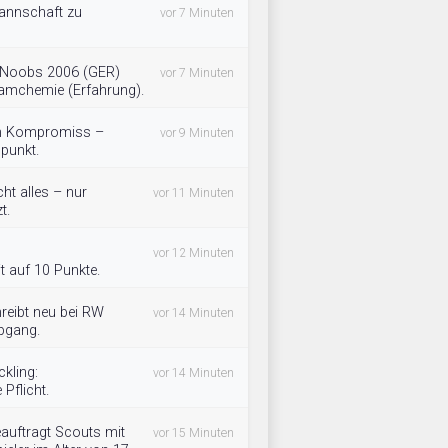
annschaft zu
vor 7 Minuten
 Noobs 2006 (GER)
vor 7 Minuten
eamchemie (Erfahrung).
ein Kompromiss –
vor 9 Minuten
lpunkt.
ht alles – nur
vor 11 Minuten
t.
vor 12 Minuten
t auf 10 Punkte.
reibt neu bei RW
vor 14 Minuten
Abgang.
kling:
vor 14 Minuten
Pflicht.
auftragt Scouts mit
vor 15 Minuten