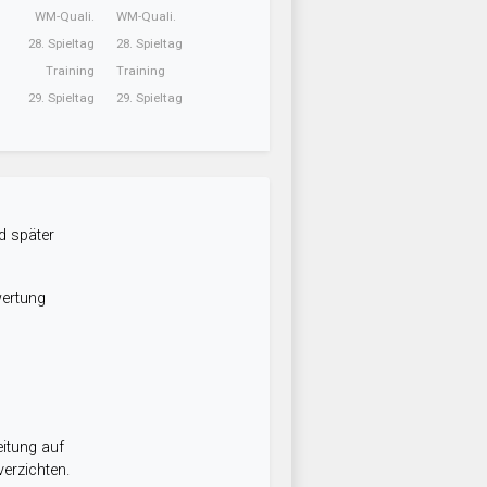
WM-Quali.
WM-Quali.
28. Spieltag
28. Spieltag
Training
Training
29. Spieltag
29. Spieltag
d später
wertung
itung auf
erzichten.