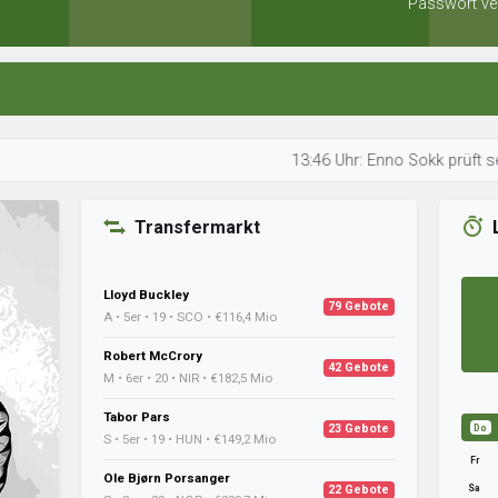
Passwort ve
13:46 Uhr: Enno Sokk prüft seine Finanz
Transfermarkt
Lloyd Buckley
79 Gebote
A • 5er • 19 • SCO • €116,4 Mio
Robert McCrory
42 Gebote
M • 6er • 20 • NIR • €182,5 Mio
Tabor Pars
23 Gebote
Do
S • 5er • 19 • HUN • €149,2 Mio
Fr
Ole Bjørn Porsanger
Sa
22 Gebote