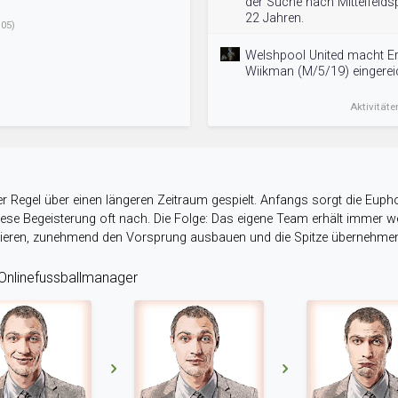
der Suche nach Mittelfeldsp
22 Jahren.
05)
Welshpool United macht Er
Wiikman (M/5/19) eingerei
Aktivitäte
r Regel über einen längeren Zeitraum gespielt. Anfangs sorgt die Eupho
 diese Begeisterung oft nach. Die Folge: Das eigene Team erhält immer
stieren, zunehmend den Vorsprung ausbauen und die Spitze übernehme
nlinefussballmanager