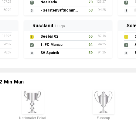
107:25
Nea Karia
70
123:27
2
2
80:21
>GerstenSaftKommando
63
94:28
3
3
Russland
Sch
1.Liga
112:23
Seebär 02
65
87:16
1
1
96:32
1. FC Maniac
64
94:25
2
2
78:37
SV Sputnik
59
91:26
3
3
 2-Min-Man
Nationaler Pokal
Eurocup