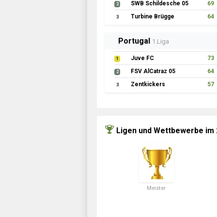
SWB Schildesche 05
69
2
Turbine Brügge
64
3
Portugal
1.Liga
Juve FC
73
1
FSV AlCatraz 05
64
2
Zentkickers
57
3
Ligen und Wettbewerbe im
Meister