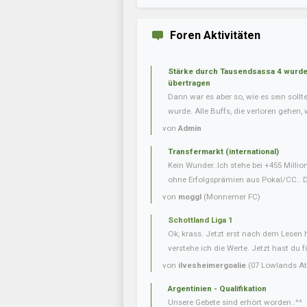
Foren Aktivitäten
Stärke durch Tausendsassa 4 wurde 
übertragen
Dann war es aber so, wie es sein soll
wurde. Alle Buffs, die verloren gehen, w
von
Admin
Transfermarkt (international)
Kein Wunder..Ich stehe bei +455 Milli
ohne Erfolgsprämien aus Pokal/CC.. Da
von
moggl
(Monnemer FC)
Schottland Liga 1
Ok, krass. Jetzt erst nach dem Lesen
verstehe ich die Werte. Jetzt hast du f
von
ilvesheimergoalie
(07 Lowlands Ath
Argentinien - Qualifikation
Unsere Gebete sind erhört worden..^^