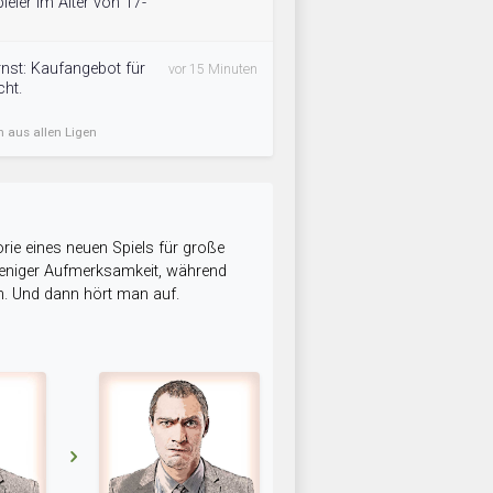
ieler im Alter von 17-
nst: Kaufangebot für
vor 15 Minuten
cht.
n aus allen Ligen
rie eines neuen Spiels für große
 weniger Aufmerksamkeit, während
n. Und dann hört man auf.