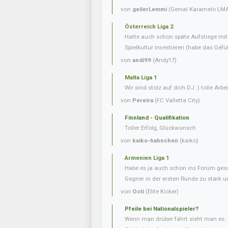
von
geilerLemmi
(Genial Karamelo LM
Österreich Liga 2
Hatte auch schon späte Aufstiege mi
Spielkultur investieren (habe das Gefüh
von
andi99
(Andy17)
Malta Liga 1
Wir sind stolz auf dich DJ :) tolle Arbei
von
Pereira
(FC Valletta City)
Finnland - Qualifikation
Toller Erfolg, Glückwunsch
von
kaiko-hahnchen
(kaiko)
Armenien Liga 1
Habe es ja auch schon ins Forum gesc
Gegner in der ersten Runde zu stark u
von
Octi
(Elite Kicker)
Pfeile bei Nationalspieler?
Wenn man drüber fährt sieht man es. 