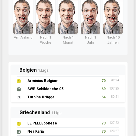
Am Anfang
Nach 1
Nach 1
Nach 1
Nach 10
Woche
Monat
Jahr
Jahren
Belgien
1.Liga
Arminius Belgium
70
92:24
1
SWB Schildesche 05
69
107:25
2
Turbine Brügge
64
80:21
3
Griechenland
1.Liga
LE PELLEponese
73
127:22
1
Nea Karia
70
123:27
2