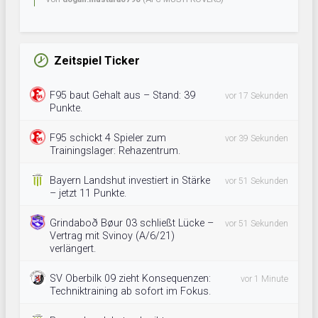
Zeitspiel Ticker
F95 baut Gehalt aus – Stand: 39
vor 17 Sekunden
Punkte.
F95 schickt 4 Spieler zum
vor 39 Sekunden
Trainingslager: Rehazentrum.
Bayern Landshut investiert in Stärke
vor 51 Sekunden
– jetzt 11 Punkte.
Grindaboð Bøur 03 schließt Lücke –
vor 51 Sekunden
Vertrag mit Svinoy (A/6/21)
verlängert.
SV Oberbilk 09 zieht Konsequenzen:
vor 1 Minute
Techniktraining ab sofort im Fokus.