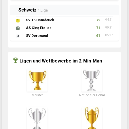
Schweiz
1.Liga
SV 16 Osnabrück
72
94:21
1
AS Cinq Étoiles
71
99:21
2
SV Dortmund
61
85:27
3
Ligen und Wettbewerbe im 2-Min-Man
Meister
Nationaler Pokal