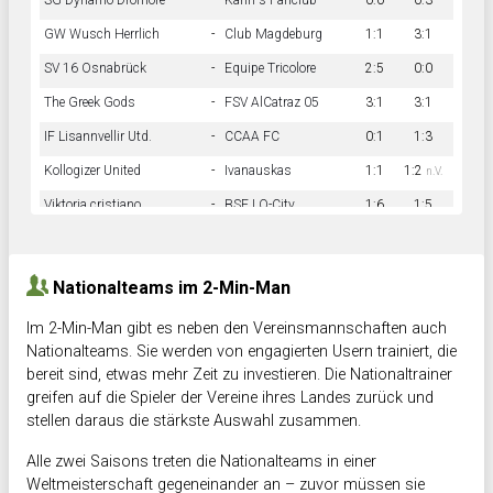
SG Dynamo Dromore
-
Kahn´s Fanclub
0:0
0:3
GW Wusch Herrlich
-
Club Magdeburg
1:1
3:1
SV 16 Osnabrück
-
Equipe Tricolore
2:5
0:0
The Greek Gods
-
FSV AlCatraz 05
3:1
3:1
IF Lisannvellir Utd.
-
CCAA FC
0:1
1:3
Kollogizer United
-
Ivanauskas
1:1
1:2
n.V.
Viktoria cristiano
-
BSF LO-City
1:6
1:5
Hnk Rama
-
Südstadkicker
0:1
2:2
Nationalteams im 2-Min-Man
Im 2-Min-Man gibt es neben den Vereinsmannschaften auch
Nationalteams. Sie werden von engagierten Usern trainiert, die
bereit sind, etwas mehr Zeit zu investieren. Die Nationaltrainer
greifen auf die Spieler der Vereine ihres Landes zurück und
stellen daraus die stärkste Auswahl zusammen.
Alle zwei Saisons treten die Nationalteams in einer
Weltmeisterschaft gegeneinander an – zuvor müssen sie