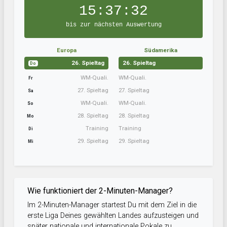
15:37:32
bis zur nächsten Auswertung
Europa
Südamerika
26. Spieltag
26. Spieltag
Do
WM-Quali.
WM-Quali.
Fr
27. Spieltag
27. Spieltag
Sa
WM-Quali.
WM-Quali.
So
28. Spieltag
28. Spieltag
Mo
Training
Training
Di
29. Spieltag
29. Spieltag
Mi
Wie funktioniert der 2-Minuten-Manager?
Im 2-Minuten-Manager startest Du mit dem Ziel in die
erste Liga Deines gewählten Landes aufzusteigen und
später nationale und internationale Pokale zu