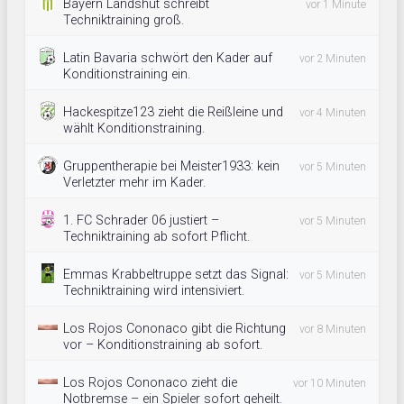
Bayern Landshut schreibt
vor 1 Minute
Techniktraining groß.
Latin Bavaria schwört den Kader auf
vor 2 Minuten
Konditionstraining ein.
Hackespitze123 zieht die Reißleine und
vor 4 Minuten
wählt Konditionstraining.
Gruppentherapie bei Meister1933: kein
vor 5 Minuten
Verletzter mehr im Kader.
1. FC Schrader 06 justiert –
vor 5 Minuten
Techniktraining ab sofort Pflicht.
Emmas Krabbeltruppe setzt das Signal:
vor 5 Minuten
Techniktraining wird intensiviert.
Los Rojos Cononaco gibt die Richtung
vor 8 Minuten
vor – Konditionstraining ab sofort.
Los Rojos Cononaco zieht die
vor 10 Minuten
Notbremse – ein Spieler sofort geheilt.