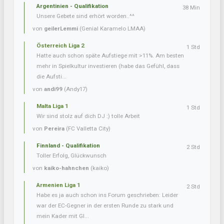
Argentinien - Qualifikation
38 Min
Unsere Gebete sind erhört worden..^^
von
geilerLemmi
(Genial Karamelo LMAA)
Österreich Liga 2
1 Std
Hatte auch schon späte Aufstiege mit >11%. Am besten
mehr in Spielkultur investieren (habe das Gefühl, dass
die Aufsti...
von
andi99
(Andy17)
Malta Liga 1
1 Std
Wir sind stolz auf dich DJ :) tolle Arbeit
von
Pereira
(FC Valletta City)
Finnland - Qualifikation
2 Std
Toller Erfolg, Glückwunsch
von
kaiko-hahnchen
(kaiko)
Armenien Liga 1
2 Std
Habe es ja auch schon ins Forum geschrieben: Leider
war der EC-Gegner in der ersten Runde zu stark und
mein Kader mit Gl...