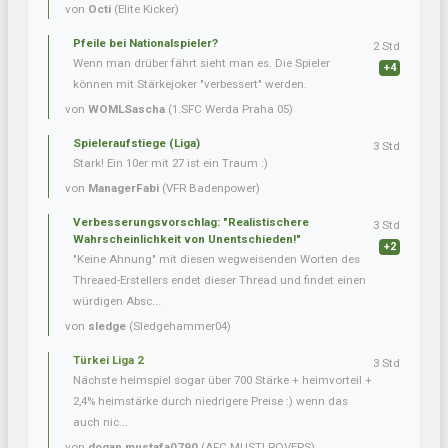
von
Octi
(Elite Kicker)
Pfeile bei Nationalspieler?
2 Std
Wenn man drüber fährt sieht man es. Die Spieler
+4
können mit Stärkejoker "verbessert" werden.
von
WOMLSascha
(1.SFC Werda Praha 05)
Spieleraufstiege (Liga)
3 Std
Stark! Ein 10er mit 27 ist ein Traum :)
von
ManagerFabi
(VFR Badenpower)
Verbesserungsvorschlag: "Realistischere
3 Std
Wahrscheinlichkeit von Unentschieden!"
+2
"Keine Ahnung" mit diesen wegweisenden Worten des
Threaed-Erstellers endet dieser Thread und findet einen
würdigen Absc...
von
sledge
(Sledgehammer04)
Türkei Liga 2
3 Std
Nächste heimspiel sogar über 700 Stärke + heimvorteil +
2,4% heimstärke durch niedrigere Preise :) wenn das
auch nic...
von
dogan.mustafa0790
(AFC MUSTI ROVERS)