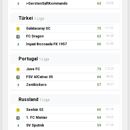
>GerstenSaftKommando
63
94:28
3
Türkei
1.Liga
Galatasaray SC
75
117:22
1
FC Dragon
62
90:28
2
İnşaat Bozcaada FK 1957
60
92:36
3
Portugal
1.Liga
Juve FC
73
112:23
1
FSV AlCatraz 05
64
96:32
2
Zentkickers
57
78:37
3
Russland
1.Liga
Seebär 02
65
87:16
1
1. FC Maniac
64
94:25
2
SV Sputnik
59
91:26
3