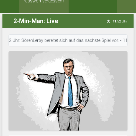
Passwort vergessen?
2-Min-Man: Live
11:52 Uhr
2 Uhr: SörenLerby bereitet sich auf das nächste Spiel vor. • 11:50 Uhr: