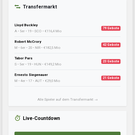
Transfermarkt
Lloyd Buckley
79 Gebote
A • 5er • 19 • SCO • €116,4 Mio
Robert McCrory
42 Gebote
M • 6er • 20 • NIR • €182,5 Mio
Tabor Pars
23 Gebote
S • 5er • 19 • HUN • €149,2 Mio
Ernesto Siegenauer
21 Gebote
M • 4er • 17 • AUT • €29,0 Mio
Alle Spieler auf dem Transfermarkt →
Live-Countdown