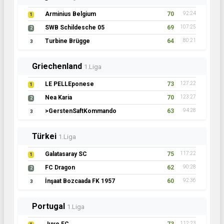
Arminius Belgium
70
92:24
1
SWB Schildesche 05
69
107:25
2
Turbine Brügge
64
80:21
3
Griechenland
1.Liga
LE PELLEponese
73
127:22
1
Nea Karia
70
123:27
2
>GerstenSaftKommando
63
94:28
3
Türkei
1.Liga
Galatasaray SC
75
117:22
1
FC Dragon
62
90:28
2
İnşaat Bozcaada FK 1957
60
92:36
3
Portugal
1.Liga
112:23