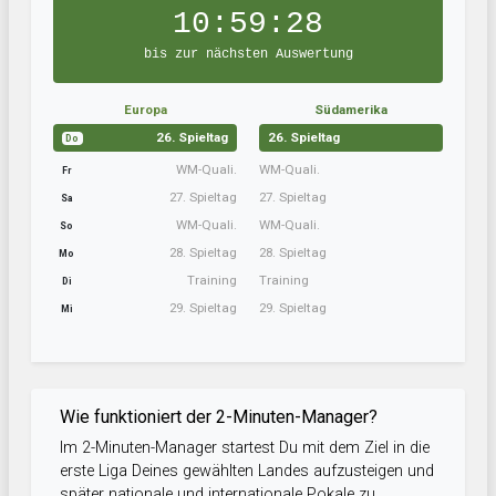
10:59:27
bis zur nächsten Auswertung
Europa
Südamerika
26. Spieltag
26. Spieltag
Do
WM-Quali.
WM-Quali.
Fr
27. Spieltag
27. Spieltag
Sa
WM-Quali.
WM-Quali.
So
28. Spieltag
28. Spieltag
Mo
Training
Training
Di
29. Spieltag
29. Spieltag
Mi
Wie funktioniert der 2-Minuten-Manager?
Im 2-Minuten-Manager startest Du mit dem Ziel in die
erste Liga Deines gewählten Landes aufzusteigen und
später nationale und internationale Pokale zu