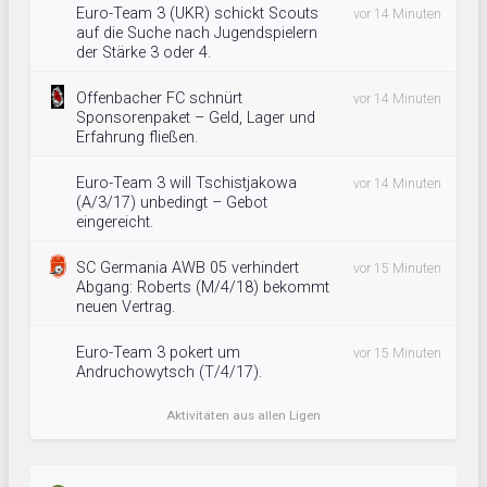
Euro-Team 3 (UKR) schickt Scouts
vor 14 Minuten
auf die Suche nach Jugendspielern
der Stärke 3 oder 4.
Offenbacher FC schnürt
vor 14 Minuten
Sponsorenpaket – Geld, Lager und
Erfahrung fließen.
Euro-Team 3 will Tschistjakowa
vor 14 Minuten
(A/3/17) unbedingt – Gebot
eingereicht.
SC Germania AWB 05 verhindert
vor 15 Minuten
Abgang: Roberts (M/4/18) bekommt
neuen Vertrag.
Euro-Team 3 pokert um
vor 15 Minuten
Andruchowytsch (T/4/17).
Aktivitäten aus allen Ligen