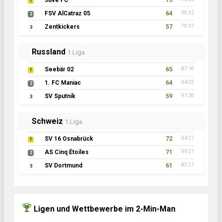
Juve FC
73
1
FSV AlCatraz 05
64
96:32
2
Zentkickers
57
78:37
3
Russland
1.Liga
Seebär 02
65
87:16
1
1. FC Maniac
64
94:25
2
SV Sputnik
59
91:26
3
Schweiz
1.Liga
SV 16 Osnabrück
72
94:21
1
AS Cinq Étoiles
71
99:21
2
SV Dortmund
61
85:27
3
Ligen und Wettbewerbe im 2-Min-Man