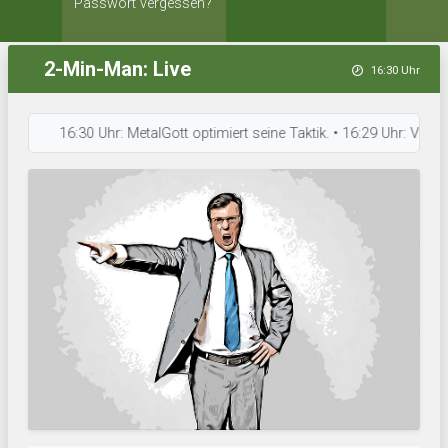
Passwort vergessen?
2-Min-Man: Live
16:30 Uhr
16:30 Uhr: MetalGott optimiert seine Taktik. • 16:29 Uhr: Volkspark