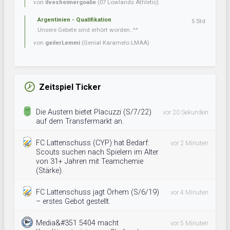
von
ilvesheimergoalie
(07 Lowlands Athletic)
Argentinien - Qualifikation
5 Std
Unsere Gebete sind erhört worden..^^
von
geilerLemmi
(Genial Karamelo LMAA)
Zeitspiel Ticker
Die Austern bietet Placuzzi (S/7/22)
vor 20 Sekunden
auf dem Transfermarkt an.
FC Lattenschuss (CYP) hat Bedarf:
vor 2 Minuten
Scouts suchen nach Spielern im Alter
von 31+ Jahren mit Teamchemie
(Stärke).
FC Lattenschuss jagt Örhem (S/6/19)
vor 4 Minuten
– erstes Gebot gestellt.
Media&#351 5404 macht
vor 5 Minuten