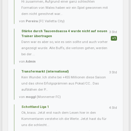
Hi zusammen, Aufgrund einer ganz schlechten
Formation von Wales haben wir ein Spiel gewonnen mit
dem nicht gerechnet war...
von
Pereira
(FC Valletta City)
Stärke durch Tausendsassa 4 wurde nicht auf neuen
3 Std
Trainer übertragen
+1
Dann war es aber so, wie es sein sollte und auch vorher
angezeigt wurde. Alle Buffs, die verloren gehen, werden
bei der ...
von
Admin
Transfermarkt (international)
3 Std
Kein Wunder..Ich stehe bei +455 Millionen diese Saison
und das ohne Erfolgsprämien aus Pokal/CC.. Das
aufblähen der P...
von
moggl
(Monnemer FC)
Schottland Liga 1
4 Std
Ok, krass. Jetzt erst nach dem Lesen hier in den
Kommentaren verstehe ich die Werte. Jetzt hast du für
uns die schlecht...