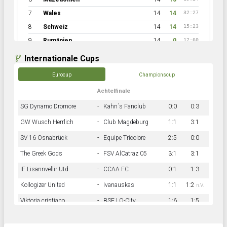
7
Wales
14
14
32:27
8
Schweiz
14
14
15:23
9
Rumänien
14
0
12:60
Internationale Cups
Eurocup
Championscup
Achtelfinale
SG Dynamo Dromore
-
Kahn´s Fanclub
0:0
0:3
GW Wusch Herrlich
-
Club Magdeburg
1:1
3:1
SV 16 Osnabrück
-
Equipe Tricolore
2:5
0:0
The Greek Gods
-
FSV AlCatraz 05
3:1
3:1
IF Lisannvellir Utd.
-
CCAA FC
0:1
1:3
Kollogizer United
-
Ivanauskas
1:1
1:2
n.V.
Viktoria cristiano
-
BSF LO-City
1:6
1:5
Hnk Rama
-
Südstadkicker
0:1
2:2