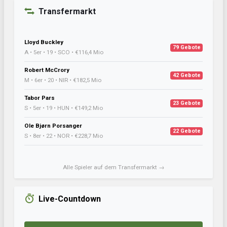
Transfermarkt
Lloyd Buckley
79 Gebote
A • 5er • 19 • SCO • €116,4 Mio
Robert McCrory
42 Gebote
M • 6er • 20 • NIR • €182,5 Mio
Tabor Pars
23 Gebote
S • 5er • 19 • HUN • €149,2 Mio
Ole Bjørn Porsanger
22 Gebote
S • 8er • 22 • NOR • €228,7 Mio
Alle Spieler auf dem Transfermarkt →
Live-Countdown