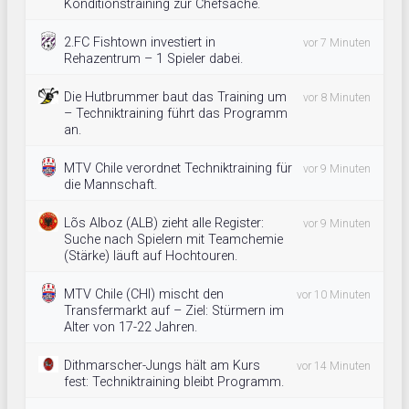
Konditionstraining zur Chefsache.
2.FC Fishtown investiert in
vor 7 Minuten
Rehazentrum – 1 Spieler dabei.
Die Hutbrummer baut das Training um
vor 8 Minuten
– Techniktraining führt das Programm
an.
MTV Chile verordnet Techniktraining für
vor 9 Minuten
die Mannschaft.
Lõs Alboz (ALB) zieht alle Register:
vor 9 Minuten
Suche nach Spielern mit Teamchemie
(Stärke) läuft auf Hochtouren.
MTV Chile (CHI) mischt den
vor 10 Minuten
Transfermarkt auf – Ziel: Stürmern im
Alter von 17-22 Jahren.
Dithmarscher-Jungs hält am Kurs
vor 14 Minuten
fest: Techniktraining bleibt Programm.