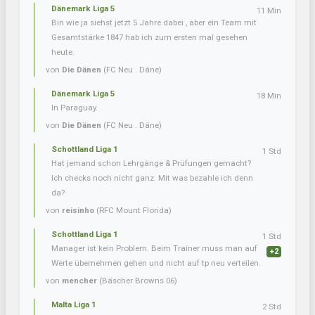
Dänemark Liga 5
11 Min
Bin wie ja siehst jetzt 5 Jahre dabei , aber ein Team mit
Gesamtstärke 1847 hab ich zum ersten mal gesehen
heute.
von
Die Dänen
(FC Neu . Däne)
Dänemark Liga 5
18 Min
In Paraguay.
von
Die Dänen
(FC Neu . Däne)
Schottland Liga 1
1 Std
Hat jemand schon Lehrgänge & Prüfungen gemacht?
Ich checks noch nicht ganz. Mit was bezahle ich denn
da?
von
reisinho
(RFC Mount Florida)
Schottland Liga 1
1 Std
Manager ist kein Problem. Beim Trainer muss man auf
+2
Werte übernehmen gehen und nicht auf tp neu verteilen.
von
mencher
(Bäscher Browns 06)
Malta Liga 1
2 Std