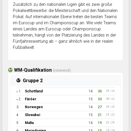
Zusätzlich zu den nationalen Ligen gibt es zwei große
Pokalwettbewerbe: die Meisterschaft und den Nationalen
Pokal. Auf internationaler Ebene treten die besten Teams
im Eurocup und im Championscup an. Wie viele Teams
eines Landes am Eurocup oder Championscup
teilnehmen, hängt von der Platzierung des Landes in der
Fünfjahreswertung ab – ganz ähnlich wie in der realen
Fußballwelt.
WM-Qualifikation
(rotierend)
Gruppe 2
1
Schottland
14
36
45:14
●
2
Färöer
15
33
30:12
●
3
Norwegen
14
27
26:15
4
Slowakei
15
21
25:22
5
Malta
14
19
22:29
6
Mazedonien
14
15
19:24