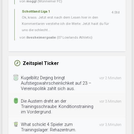
von
moggl
(Monnemer FC)
Schottland Liga 1
4 Std
Ok, krass. Jetzt erst nach dem Lesen hier in den
Kommentaren verstehe ich die Werte. Jetzt hast du für
uns die schlecht...
von
ilvesheimergoalie
(07 Lowlands Athletic)
Zeitspiel Ticker
Kugelblitz Deging bringt
vor 2 Minuten
Aufstiegswahrscheinlichkeit auf 23 –
Vereinspolitik zahlt sich aus.
Die Austern dreht an der
vor 3 Minuten
Trainingsschraube: Konditionstraining
im Vordergrund.
What schickt 4 Spieler zum
vor 3 Minuten
Trainingslager: Rehazentrum.