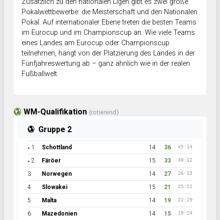
Zusätzlich zu den nationalen Ligen gibt es zwei große
Pokalwettbewerbe: die Meisterschaft und den Nationalen
Pokal. Auf internationaler Ebene treten die besten Teams
im Eurocup und im Championscup an. Wie viele Teams
eines Landes am Eurocup oder Championscup
teilnehmen, hängt von der Platzierung des Landes in der
Fünfjahreswertung ab – ganz ähnlich wie in der realen
Fußballwelt.
WM-Qualifikation
(rotierend)
Gruppe 2
1
Schottland
14
36
45:14
●
2
Färöer
15
33
30:12
●
3
Norwegen
14
27
26:15
4
Slowakei
15
21
25:22
5
Malta
14
19
22:29
6
Mazedonien
14
15
19:24