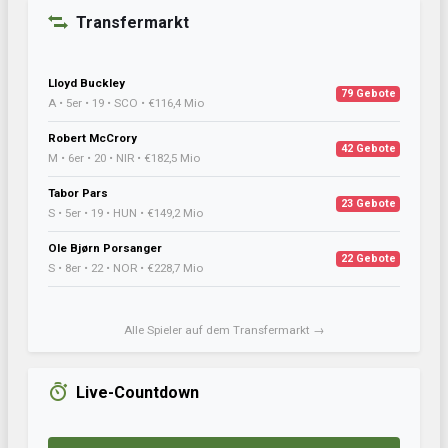
Transfermarkt
Lloyd Buckley
79 Gebote
A • 5er • 19 • SCO • €116,4 Mio
Robert McCrory
42 Gebote
M • 6er • 20 • NIR • €182,5 Mio
Tabor Pars
23 Gebote
S • 5er • 19 • HUN • €149,2 Mio
Ole Bjørn Porsanger
22 Gebote
S • 8er • 22 • NOR • €228,7 Mio
Alle Spieler auf dem Transfermarkt →
Live-Countdown