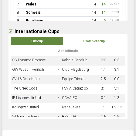
7
Wales
14
14
32:27
8
Schweiz
14
14
15:23
9
Rumänien
14
0
12:60
Internationale Cups
Eurocup
Championscup
Achtelfinale
SG Dynamo Dromore
-
Kahn´s Fanclub
0:0
0:3
GW Wusch Herrlich
-
Club Magdeburg
1:1
3:1
SV 16 Osnabrück
-
Equipe Tricolore
2:5
0:0
The Greek Gods
-
FSV AlCatraz 05
3:1
3:1
IF Lisannvellir Utd.
-
CCAA FC
0:1
1:3
Kollogizer United
-
Ivanauskas
1:1
1:2
n.V.
Viktoria cristiano
-
BSF LO-City
1:6
1:5
Hnk Rama
-
Südstadkicker
0:1
2:2