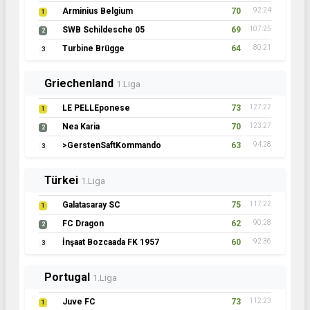
Arminius Belgium
70
92:24
1
SWB Schildesche 05
69
107:25
2
Turbine Brügge
64
80:21
3
Griechenland
1.Liga
LE PELLEponese
73
127:22
1
Nea Karia
70
123:27
2
>GerstenSaftKommando
63
94:28
3
Türkei
1.Liga
Galatasaray SC
75
117:22
1
FC Dragon
62
90:28
2
İnşaat Bozcaada FK 1957
60
92:36
3
Portugal
1.Liga
Juve FC
73
112:23
1