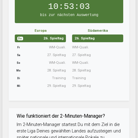
10:53:02
bis zur nächsten Auswertung
Europa
Südamerika
26. Spieltag
26. Spieltag
Do
WM-Quali.
WM-Quali.
Fr
27. Spieltag
27. Spieltag
Sa
WM-Quali.
WM-Quali.
So
28. Spieltag
28. Spieltag
Mo
Training
Training
Di
29. Spieltag
29. Spieltag
Mi
Wie funktioniert der 2-Minuten-Manager?
Im 2-Minuten-Manager startest Du mit dem Ziel in die
erste Liga Deines gewählten Landes aufzusteigen und
später nationale und internationale Pokale zu