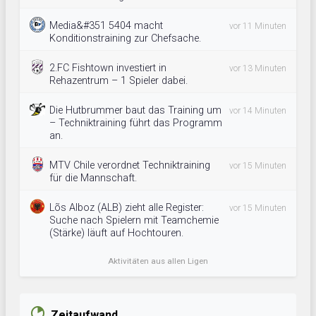
Media&#351 5404 macht
vor 11 Minuten
Konditionstraining zur Chefsache.
2.FC Fishtown investiert in
vor 13 Minuten
Rehazentrum – 1 Spieler dabei.
Die Hutbrummer baut das Training um
vor 14 Minuten
– Techniktraining führt das Programm
an.
MTV Chile verordnet Techniktraining
vor 15 Minuten
für die Mannschaft.
Lõs Alboz (ALB) zieht alle Register:
vor 15 Minuten
Suche nach Spielern mit Teamchemie
(Stärke) läuft auf Hochtouren.
Aktivitäten aus allen Ligen
Zeitaufwand