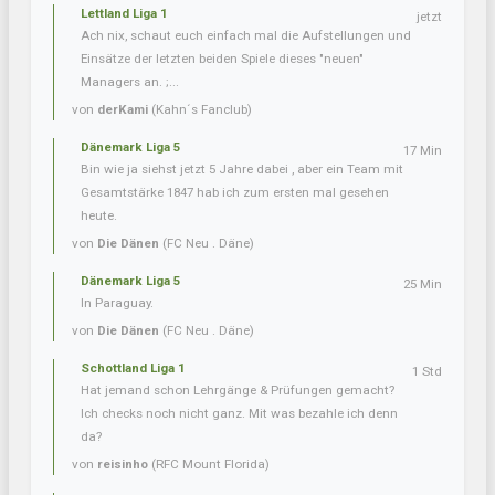
Lettland Liga 1
jetzt
Ach nix, schaut euch einfach mal die Aufstellungen und
Einsätze der letzten beiden Spiele dieses "neuen"
Managers an. ;...
von
derKami
(Kahn´s Fanclub)
Dänemark Liga 5
17 Min
Bin wie ja siehst jetzt 5 Jahre dabei , aber ein Team mit
Gesamtstärke 1847 hab ich zum ersten mal gesehen
heute.
von
Die Dänen
(FC Neu . Däne)
Dänemark Liga 5
25 Min
In Paraguay.
von
Die Dänen
(FC Neu . Däne)
Schottland Liga 1
1 Std
Hat jemand schon Lehrgänge & Prüfungen gemacht?
Ich checks noch nicht ganz. Mit was bezahle ich denn
da?
von
reisinho
(RFC Mount Florida)