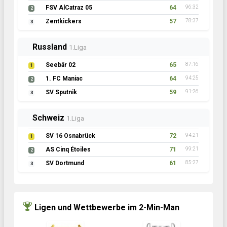
FSV AlCatraz 05
64
96:32
2
Zentkickers
57
78:37
3
Russland
1.Liga
Seebär 02
65
87:16
1
1. FC Maniac
64
94:25
2
SV Sputnik
59
91:26
3
Schweiz
1.Liga
SV 16 Osnabrück
72
94:21
1
AS Cinq Étoiles
71
99:21
2
SV Dortmund
61
85:27
3
Ligen und Wettbewerbe im 2-Min-Man