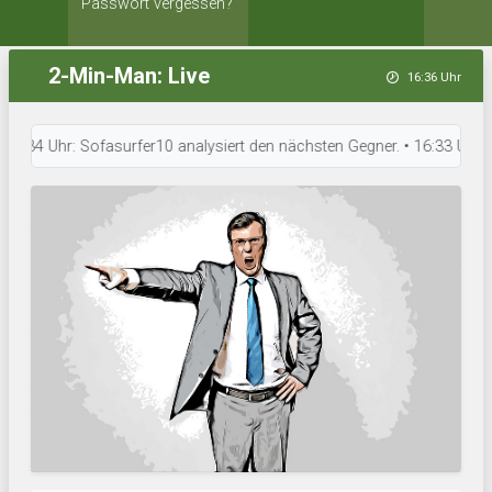
Passwort vergessen?
2-Min-Man: Live
16:36 Uhr
4 Uhr: Sofasurfer10 analysiert den nächsten Gegner. • 16:33 Uhr: What h