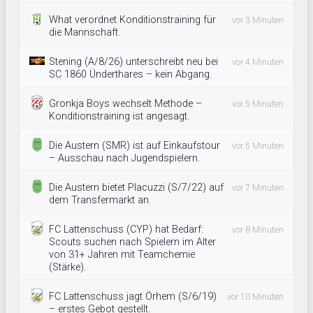
What verordnet Konditionstraining für
vor 3 Minuten
die Mannschaft.
Stening (A/8/26) unterschreibt neu bei
vor 4 Minuten
SC 1860 Ünderthares – kein Abgang.
Gronkja Boys wechselt Methode –
vor 5 Minuten
Konditionstraining ist angesagt.
Die Austern (SMR) ist auf Einkaufstour
vor 5 Minuten
– Ausschau nach Jugendspielern.
Die Austern bietet Placuzzi (S/7/22) auf
vor 7 Minuten
dem Transfermarkt an.
FC Lattenschuss (CYP) hat Bedarf:
vor 8 Minuten
Scouts suchen nach Spielern im Alter
von 31+ Jahren mit Teamchemie
(Stärke).
FC Lattenschuss jagt Örhem (S/6/19)
vor 10 Minuten
– erstes Gebot gestellt.