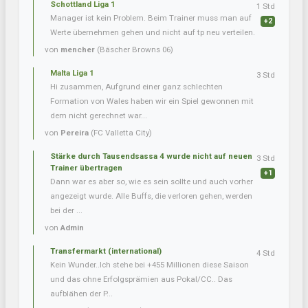
Schottland Liga 1
1 Std
Manager ist kein Problem. Beim Trainer muss man auf
+2
Werte übernehmen gehen und nicht auf tp neu verteilen.
von
mencher
(Bäscher Browns 06)
Malta Liga 1
3 Std
Hi zusammen, Aufgrund einer ganz schlechten
Formation von Wales haben wir ein Spiel gewonnen mit
dem nicht gerechnet war...
von
Pereira
(FC Valletta City)
Stärke durch Tausendsassa 4 wurde nicht auf neuen
3 Std
Trainer übertragen
+1
Dann war es aber so, wie es sein sollte und auch vorher
angezeigt wurde. Alle Buffs, die verloren gehen, werden
bei der ...
von
Admin
Transfermarkt (international)
4 Std
Kein Wunder..Ich stehe bei +455 Millionen diese Saison
und das ohne Erfolgsprämien aus Pokal/CC.. Das
aufblähen der P...