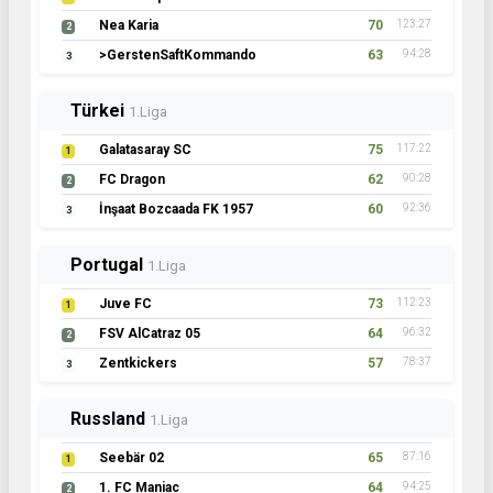
Nea Karia
70
123:27
2
>GerstenSaftKommando
63
94:28
3
Türkei
1.Liga
Galatasaray SC
75
117:22
1
FC Dragon
62
90:28
2
İnşaat Bozcaada FK 1957
60
92:36
3
Portugal
1.Liga
Juve FC
73
112:23
1
FSV AlCatraz 05
64
96:32
2
Zentkickers
57
78:37
3
Russland
1.Liga
Seebär 02
65
87:16
1
1. FC Maniac
64
94:25
2