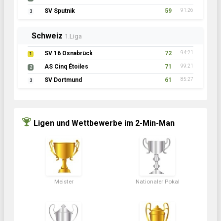
SV Sputnik
59
91:26
3
Schweiz
1.Liga
SV 16 Osnabrück
72
94:21
1
AS Cinq Étoiles
71
99:21
2
SV Dortmund
61
85:27
3
Ligen und Wettbewerbe im 2-Min-Man
Meister
Nationaler Pokal