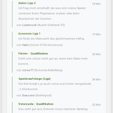
Italien Liga 2
18 Min
Ich frag mich ernsthaft, bei was sich meine Spieler
verletzen! Beim Playstation zocken oder beim
Ausräumen der Geschirr...
von
Ludenrudi
(Avanti Dilettanti 07)
Armenien Liga 1
19 Min
Ich finde die Übernacht des gleichmachers heftig.
von
Hatzi
(Union DT64 Socceroos)
Färöer - Qualifikation
20 Min
Fühlt sich schon recht gut an, wenn kein Rabe mehr
kommt...
von
zizou77
(Borussia Bøkelberg)
Spieleraufstiege (Liga)
34 Min
Der Kerl kriegt's ja auch vorne und hinten reingesteckt.
;-) Glückunsch.
von
Danzone
(Beeferpool)
Venezuela - Qualifikation
52 Min
Das sieht gut aus, Bolivien muss nächsten Spieltag