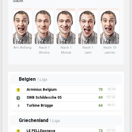
dabei.
Am Anfang
Nach 1
Nach 1
Nach 1
Nach 10
Woche
Monat
Jahr
Jahren
Belgien
1.Liga
Arminius Belgium
70
92:24
1
SWB Schildesche 05
69
107:25
2
Turbine Brügge
64
80:21
3
Griechenland
1.Liga
LE PELLEponese
73
127:22
1