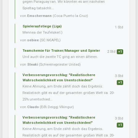
gegen Paraguay ran. Wir könnten es am nächsten
Spieltag tatsächli...
von
Emschermann
(Coca Puerto la Cruz)
Spieleraufstiege (Liga)
1 Std
Mennea der Teufelskerl:)
von
sebiee
(SC N€APEL)
Teamchemie für Trainer/Manager und Spieler
2 Std
+1
Und auch die zweite TC ging an einen älteren.
von
Steaki
(Schweinepriester United)
Verbesserungsvorschlag: "Realistischere
3 Std
Wahrscheinlichkeit von Unentschieden!"
+1
Keine Ahnung, am Ende zählt doch das Ergebnis.
Realistisch gibt es auf der gesamten großen Welt ca. 20-
25% unentschied...
von
Claudo
(Eiði Deiggj Víkingur)
Verbesserungsvorschlag: "Realistischere
3 Std
Wahrscheinlichkeit von Unentschieden!"
+1
Keine Ahnung, am Ende zählt doch das Ergebnis.
Realistisch gibt es auf der gesamten großen Welt ca. 20-