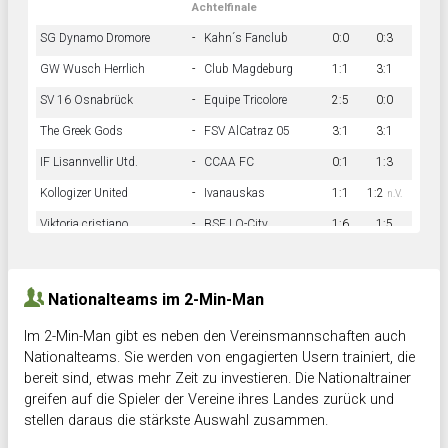
Achtelfinale
SG Dynamo Dromore
-
Kahn´s Fanclub
0:0
0:3
GW Wusch Herrlich
-
Club Magdeburg
1:1
3:1
SV 16 Osnabrück
-
Equipe Tricolore
2:5
0:0
The Greek Gods
-
FSV AlCatraz 05
3:1
3:1
IF Lisannvellir Utd.
-
CCAA FC
0:1
1:3
Kollogizer United
-
Ivanauskas
1:1
1:2
n.V.
Viktoria cristiano
-
BSF LO-City
1:6
1:5
Hnk Rama
-
Südstadkicker
0:1
2:2
Nationalteams im 2-Min-Man
Im 2-Min-Man gibt es neben den Vereinsmannschaften auch
Nationalteams. Sie werden von engagierten Usern trainiert, die
bereit sind, etwas mehr Zeit zu investieren. Die Nationaltrainer
greifen auf die Spieler der Vereine ihres Landes zurück und
stellen daraus die stärkste Auswahl zusammen.