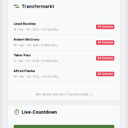
Transfermarkt
Lloyd Buckley
79 Gebote
A • 5er • 19 • SCO • €116,4 Mio
Robert McCrory
42 Gebote
M • 6er • 20 • NIR • €182,5 Mio
Tabor Pars
23 Gebote
S • 5er • 19 • HUN • €149,2 Mio
Alfred Pianka
20 Gebote
M • 9er • 26 • POL • €519,7 Mio
Alle Spieler auf dem Transfermarkt →
Live-Countdown