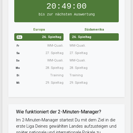
20:48:59
bis zur nächsten Auswertung
Europa
Südamerika
26. Spieltag
26. Spieltag
Do
WM-Quali.
WM-Quali.
Fr
27. Spieltag
27. Spieltag
Sa
WM-Quali.
WM-Quali.
So
28. Spieltag
28. Spieltag
Mo
Training
Training
Di
29. Spieltag
29. Spieltag
Mi
Wie funktioniert der 2-Minuten-Manager?
Im 2-Minuten-Manager startest Du mit dem Ziel in die
erste Liga Deines gewählten Landes aufzusteigen und
später nationale und internationale Pokale zu