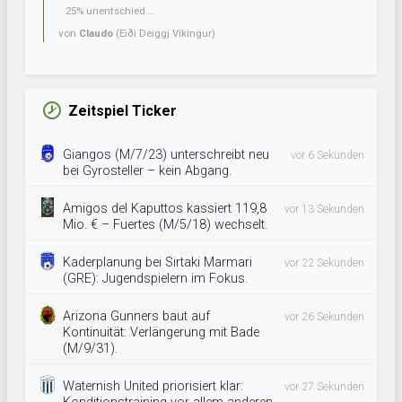
25% unentschied...
von
Claudo
(Eiði Deiggj Víkingur)
Zeitspiel Ticker
Giangos (M/7/23) unterschreibt neu
vor 6 Sekunden
bei Gyrosteller – kein Abgang.
Amigos del Kaputtos kassiert 119,8
vor 13 Sekunden
Mio. € – Fuertes (M/5/18) wechselt.
Kaderplanung bei Sirtaki Marmari
vor 22 Sekunden
(GRE): Jugendspielern im Fokus.
Arizona Gunners baut auf
vor 26 Sekunden
Kontinuität: Verlängerung mit Bade
(M/9/31).
Waternish United priorisiert klar:
vor 27 Sekunden