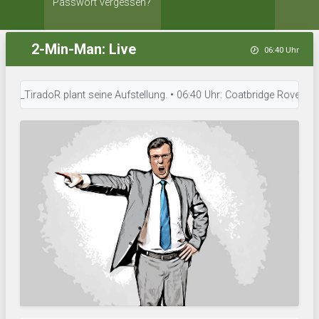
Passwort vergessen?
2-Min-Man: Live
06:40 Uhr
_TiradoR plant seine Aufstellung. • 06:40 Uhr: Coatbridge Rovers FC arbe