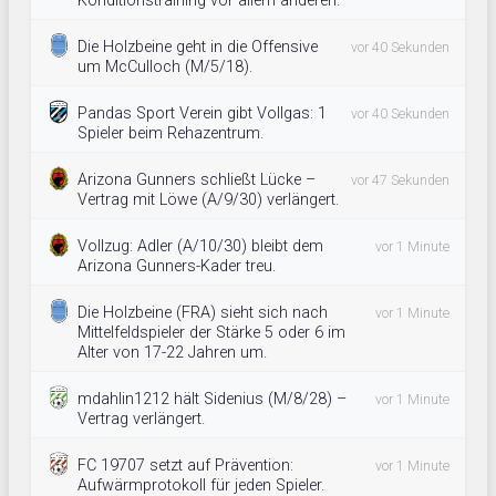
Konditionstraining vor allem anderen.
Die Holzbeine geht in die Offensive
vor 40 Sekunden
um McCulloch (M/5/18).
Pandas Sport Verein gibt Vollgas: 1
vor 40 Sekunden
Spieler beim Rehazentrum.
Arizona Gunners schließt Lücke –
vor 47 Sekunden
Vertrag mit Löwe (A/9/30) verlängert.
Vollzug: Adler (A/10/30) bleibt dem
vor 1 Minute
Arizona Gunners-Kader treu.
Die Holzbeine (FRA) sieht sich nach
vor 1 Minute
Mittelfeldspieler der Stärke 5 oder 6 im
Alter von 17-22 Jahren um.
mdahlin1212 hält Sidenius (M/8/28) –
vor 1 Minute
Vertrag verlängert.
FC 19707 setzt auf Prävention:
vor 1 Minute
Aufwärmprotokoll für jeden Spieler.