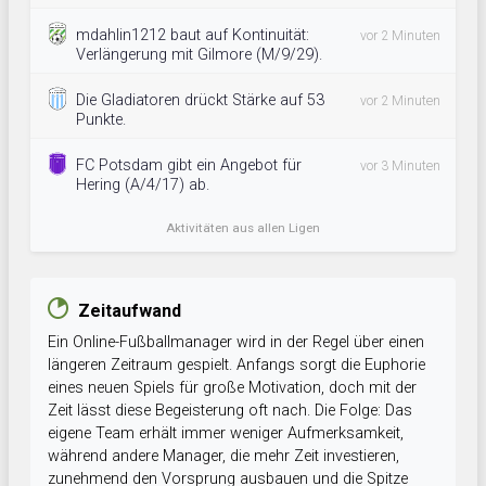
mdahlin1212 baut auf Kontinuität:
vor 2 Minuten
Verlängerung mit Gilmore (M/9/29).
Die Gladiatoren drückt Stärke auf 53
vor 2 Minuten
Punkte.
FC Potsdam gibt ein Angebot für
vor 3 Minuten
Hering (A/4/17) ab.
Aktivitäten aus allen Ligen
Zeitaufwand
Ein Online-Fußballmanager wird in der Regel über einen
längeren Zeitraum gespielt. Anfangs sorgt die Euphorie
eines neuen Spiels für große Motivation, doch mit der
Zeit lässt diese Begeisterung oft nach. Die Folge: Das
eigene Team erhält immer weniger Aufmerksamkeit,
während andere Manager, die mehr Zeit investieren,
zunehmend den Vorsprung ausbauen und die Spitze