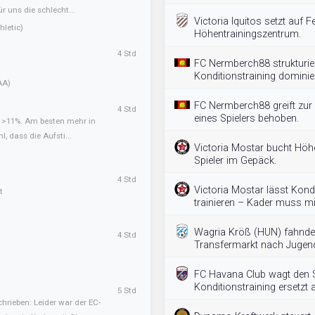
ür uns die schlecht...
Victoria Iquitos setzt auf Fe
letic)
Höhentrainingszentrum.
4 Std
FC Nermberch88 strukturie
Konditionstraining dominier
AA)
FC Nermberch88 greift zur 
4 Std
eines Spielers behoben.
t >11%. Am besten mehr in
l, dass die Aufsti...
Victoria Mostar bucht Höh
Spieler im Gepäck.
4 Std
Victoria Mostar lässt Kondi
t
trainieren – Kader muss mi
Wagria Kröß (HUN) fahnde
4 Std
Transfermarkt nach Jugend
FC Havana Club wagt den S
Konditionstraining ersetzt a
5 Std
hrieben: Leider war der EC-