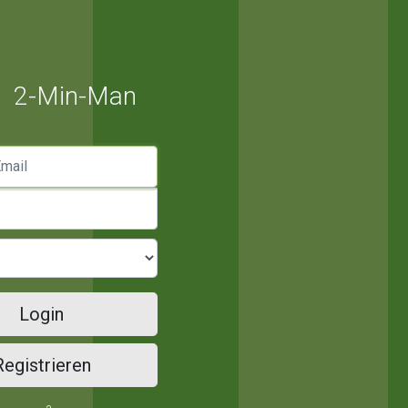
2-Min-Man
mail
Login
Registrieren