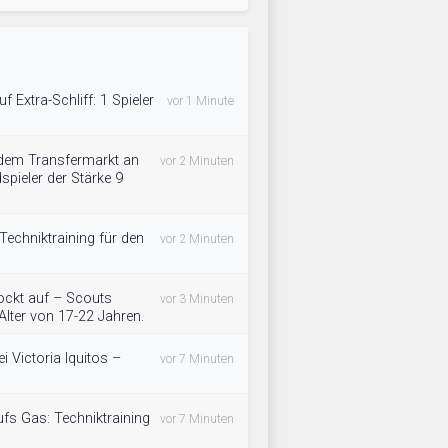
f Extra-Schliff: 1 Spieler
vor 1 Minute
 dem Transfermarkt an
vor 2 Minuten
spieler der Stärke 9
 Techniktraining für den
vor 2 Minuten
ockt auf – Scouts
vor 3 Minuten
lter von 17-22 Jahren.
 Victoria Iquitos –
vor 7 Minuten
ufs Gas: Techniktraining
vor 7 Minuten