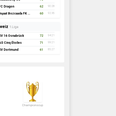
FC Dragon
62
90:28
İnşaat Bozcaada FK 1957
60
92:36
weiz
1.Liga
SV 16 Osnabrück
72
94:21
AS Cinq Étoiles
71
99:21
SV Dortmund
61
85:27
Championscup