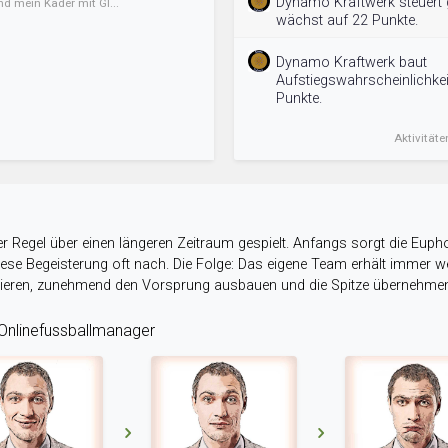
Dynamo Kraftwerk steuert g
nd mein Kader mit Gl...
wächst auf 22 Punkte.
Dynamo Kraftwerk baut
Aufstiegswahrscheinlichkei
Punkte.
Aktivitäte
r Regel über einen längeren Zeitraum gespielt. Anfangs sorgt die Eupho
 diese Begeisterung oft nach. Die Folge: Das eigene Team erhält immer
stieren, zunehmend den Vorsprung ausbauen und die Spitze übernehme
nlinefussballmanager