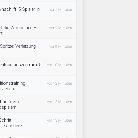
inschliff: 5 Spieler in
vor 7 Minuten
rt die Woche neu –
vor 9 Minuten
t.
Spritze: Verletzung
vor 9 Minuten
entrainingszentrum: 5
vor 10 Minuten
tionstraining
vor 12 Minuten
tziehen.
t auf dem
vor 13 Minuten
spielern.
chritt:
vor 13 Minuten
lles andere.