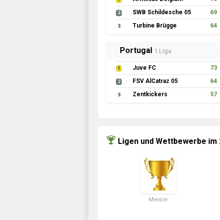
SWB Schildesche 05
69
2
Turbine Brügge
64
3
Portugal
1.Liga
Juve FC
73
1
FSV AlCatraz 05
64
2
Zentkickers
57
3
Ligen und Wettbewerbe im
Meister