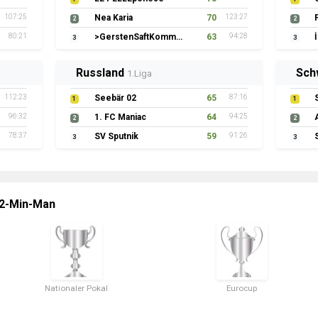
107:25
Nea Karia
70
123:27
2
2
80:21
>GerstenSaftKommando
63
94:28
3
3
Russland
Sch
1.Liga
112:23
Seebär 02
65
87:16
1
1
96:32
1. FC Maniac
64
94:25
2
2
78:37
SV Sputnik
59
91:26
3
3
 2-Min-Man
Nationaler Pokal
Eurocup