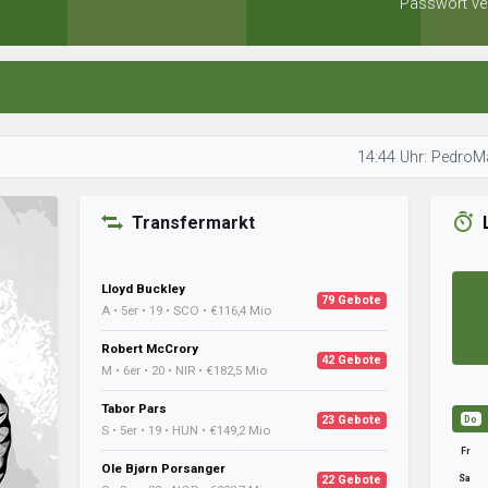
Passwort ve
14:44 Uhr: PedroMair optimie
Transfermarkt
Lloyd Buckley
79 Gebote
A • 5er • 19 • SCO • €116,4 Mio
Robert McCrory
42 Gebote
M • 6er • 20 • NIR • €182,5 Mio
Tabor Pars
23 Gebote
Do
S • 5er • 19 • HUN • €149,2 Mio
Fr
Ole Bjørn Porsanger
Sa
22 Gebote