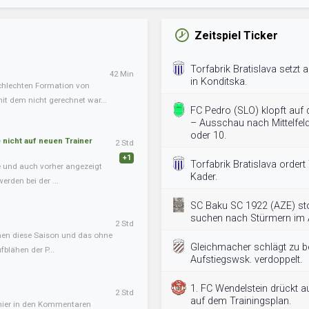
Zeitspiel Ticker
Torfabrik Bratislava setzt au
42 Min
in Konditska.
chlechten Formation von
it dem nicht gerechnet war...
FC Pedro (SLO) klopft auf
– Ausschau nach Mittelfeld
oder 10.
nicht auf neuen Trainer
2 Std
+1
Torfabrik Bratislava ordert
te und auch vorher angezeigt
Kader.
erden bei der ...
SC Baku SC 1922 (AZE) st
suchen nach Stürmern im A
2 Std
onen diese Saison und das ohne
Gleichmacher schlägt zu bei
blähen der P...
Aufstiegswsk. verdoppelt.
1. FC Wendelstein drückt a
2 Std
auf dem Trainingsplan.
 hier in den Kommentaren