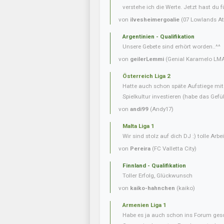
verstehe ich die Werte. Jetzt hast du f
von
ilvesheimergoalie
(07 Lowlands Ath
Argentinien - Qualifikation
Unsere Gebete sind erhört worden..^^
von
geilerLemmi
(Genial Karamelo LM
Österreich Liga 2
Hatte auch schon späte Aufstiege mi
Spielkultur investieren (habe das Gefüh
von
andi99
(Andy17)
Malta Liga 1
Wir sind stolz auf dich DJ :) tolle Arbei
von
Pereira
(FC Valletta City)
Finnland - Qualifikation
Toller Erfolg, Glückwunsch
von
kaiko-hahnchen
(kaiko)
Armenien Liga 1
Habe es ja auch schon ins Forum gesc