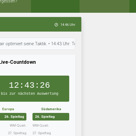
rgessen?
14:46 Uhr
rt seine Taktik. • 14:43 Uhr: Torfabrik Bratislava hat sein Team aufgest
Live-Countdown
12:43:25
bis zur nächsten Auswertung
Europa
Südamerika
26. Spieltag
26. Spieltag
WM-Quali.
WM-Quali.
27. Spieltag
27. Spieltag