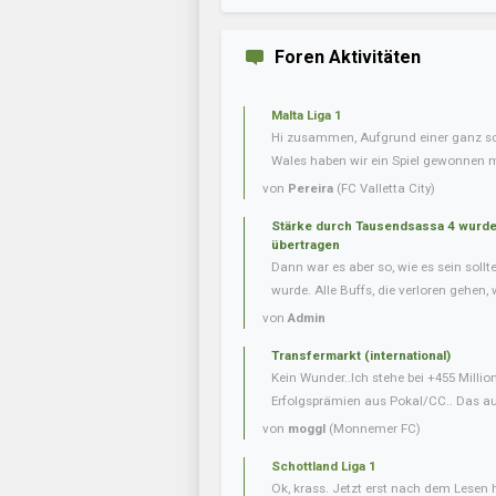
Foren Aktivitäten
Malta Liga 1
Hi zusammen, Aufgrund einer ganz s
Wales haben wir ein Spiel gewonnen m
von
Pereira
(FC Valletta City)
Stärke durch Tausendsassa 4 wurde 
übertragen
Dann war es aber so, wie es sein soll
wurde. Alle Buffs, die verloren gehen, w
von
Admin
Transfermarkt (international)
Kein Wunder..Ich stehe bei +455 Milli
Erfolgsprämien aus Pokal/CC.. Das auf
von
moggl
(Monnemer FC)
Schottland Liga 1
Ok, krass. Jetzt erst nach dem Lesen