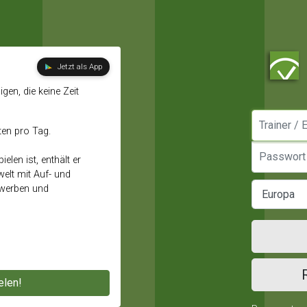
Jetzt als App
gen, die keine Zeit
Manager / E
ten pro Tag.
Passwort
elen ist, enthält er
elt mit Auf- und
ewerben und
elen!