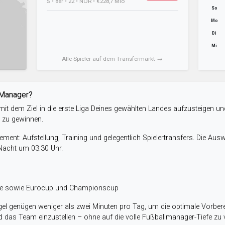
S • 8er • 22 • NOR • €228,7 Mio
So
Mo
Di
Mi
Alle Spieler auf dem Transfermarkt →
-Manager?
it dem Ziel in die erste Liga Deines gewählten Landes aufzusteigen un
e zu gewinnen.
ent: Aufstellung, Training und gelegentlich Spielertransfers. Die Aus
 Nacht um 03:30 Uhr.
ele sowie Eurocup und Championscup
el genügen weniger als zwei Minuten pro Tag, um die optimale Vorbere
 das Team einzustellen – ohne auf die volle Fußballmanager-Tiefe zu v