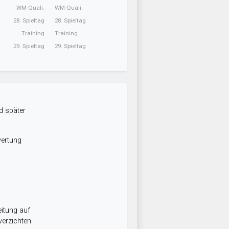
WM-Quali.
WM-Quali.
28. Spieltag
28. Spieltag
Training
Training
29. Spieltag
29. Spieltag
d später
wertung
itung auf
erzichten.