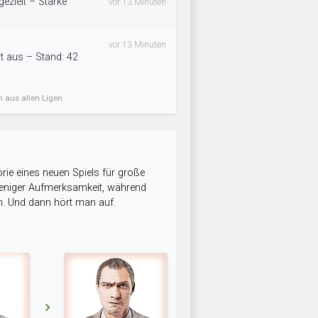
ezielt – Stärke
vor 13 Minuten
vor 13 Minuten
t aus – Stand: 42
n aus allen Ligen
rie eines neuen Spiels für große
 weniger Aufmerksamkeit, während
n. Und dann hört man auf.