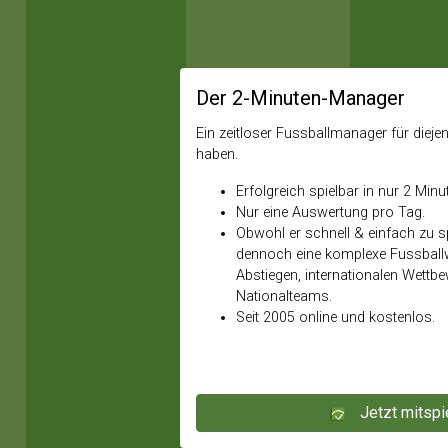
Der 2-Minuten-Manager
Ein zeitloser Fussballmanager für diejeni
haben.
Erfolgreich spielbar in nur 2 Minu
Nur eine Auswertung pro Tag.
Obwohl er schnell & einfach zu spi
dennoch eine komplexe Fussballw
Abstiegen, internationalen Wettb
Nationalteams.
Seit 2005 online und kostenlos.
Jetzt mitspi