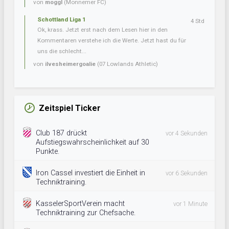
von
moggl
(Monnemer FC)
Schottland Liga 1
4 Std
Ok, krass. Jetzt erst nach dem Lesen hier in den
Kommentaren verstehe ich die Werte. Jetzt hast du für
uns die schlecht...
von
ilvesheimergoalie
(07 Lowlands Athletic)
Zeitspiel Ticker
Club 187 drückt
vor 4 Sekunden
Aufstiegswahrscheinlichkeit auf 30
Punkte.
Iron Cassel investiert die Einheit in
vor 6 Sekunden
Techniktraining.
KasselerSportVerein macht
vor 1 Minute
Techniktraining zur Chefsache.