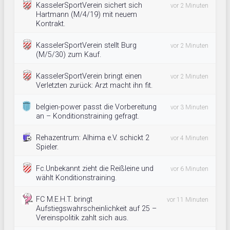
KasselerSportVerein sichert sich
vor 2 Minuten
Hartmann (M/4/19) mit neuem
Kontrakt.
KasselerSportVerein stellt Burg
vor 2 Minuten
(M/5/30) zum Kauf.
KasselerSportVerein bringt einen
vor 2 Minuten
Verletzten zurück: Arzt macht ihn fit.
belgien-power passt die Vorbereitung
vor 3 Minuten
an – Konditionstraining gefragt.
Rehazentrum: Alhima e.V. schickt 2
vor 4 Minuten
Spieler.
Fc.Unbekannt zieht die Reißleine und
vor 6 Minuten
wählt Konditionstraining.
FC M.E.H.T. bringt
vor 11 Minuten
Aufstiegswahrscheinlichkeit auf 25 –
Vereinspolitik zahlt sich aus.