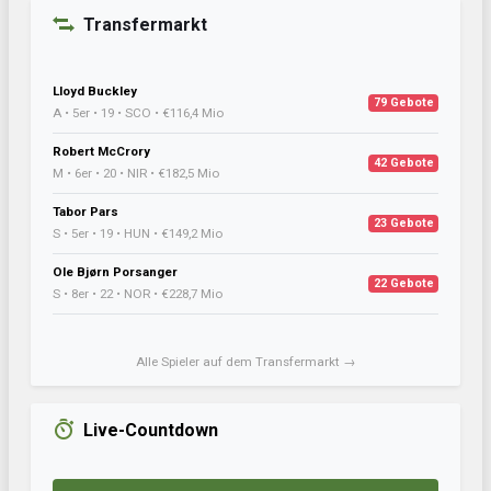
Transfermarkt
Lloyd Buckley
79 Gebote
A • 5er • 19 • SCO • €116,4 Mio
Robert McCrory
42 Gebote
M • 6er • 20 • NIR • €182,5 Mio
Tabor Pars
23 Gebote
S • 5er • 19 • HUN • €149,2 Mio
Ole Bjørn Porsanger
22 Gebote
S • 8er • 22 • NOR • €228,7 Mio
Alle Spieler auf dem Transfermarkt →
Live-Countdown