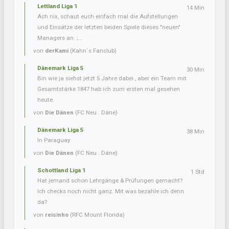
Lettland Liga 1
14 Min
Ach nix, schaut euch einfach mal die Aufstellungen
und Einsätze der letzten beiden Spiele dieses "neuen"
Managers an. ;...
von
derKami
(Kahn´s Fanclub)
Dänemark Liga 5
30 Min
Bin wie ja siehst jetzt 5 Jahre dabei , aber ein Team mit
Gesamtstärke 1847 hab ich zum ersten mal gesehen
heute.
von
Die Dänen
(FC Neu . Däne)
Dänemark Liga 5
38 Min
In Paraguay.
von
Die Dänen
(FC Neu . Däne)
Schottland Liga 1
1 Std
Hat jemand schon Lehrgänge & Prüfungen gemacht?
Ich checks noch nicht ganz. Mit was bezahle ich denn
da?
von
reisinho
(RFC Mount Florida)