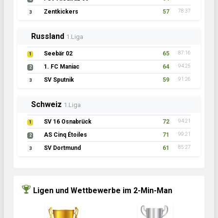
Zentkickers
57
78:37
3
Russland
1.Liga
Seebär 02
65
87:16
1
1. FC Maniac
64
94:25
2
SV Sputnik
59
91:26
3
Schweiz
1.Liga
SV 16 Osnabrück
72
94:21
1
AS Cinq Étoiles
71
99:21
2
SV Dortmund
61
85:27
3
Ligen und Wettbewerbe im 2-Min-Man