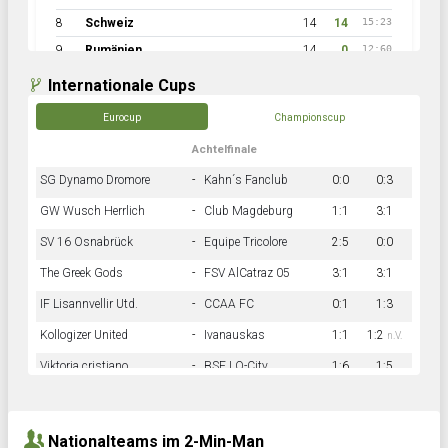
8
Schweiz
14
14
15:23
9
Rumänien
14
0
12:60
Internationale Cups
Eurocup
Championscup
Achtelfinale
SG Dynamo Dromore
-
Kahn´s Fanclub
0:0
0:3
GW Wusch Herrlich
-
Club Magdeburg
1:1
3:1
SV 16 Osnabrück
-
Equipe Tricolore
2:5
0:0
The Greek Gods
-
FSV AlCatraz 05
3:1
3:1
IF Lisannvellir Utd.
-
CCAA FC
0:1
1:3
Kollogizer United
-
Ivanauskas
1:1
1:2
n.V.
Viktoria cristiano
-
BSF LO-City
1:6
1:5
Hnk Rama
-
Südstadkicker
0:1
2:2
Nationalteams im 2-Min-Man