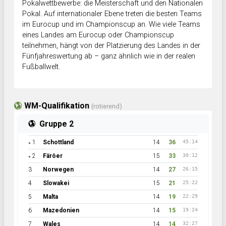
Pokalwettbewerbe: die Meisterschaft und den Nationalen
Pokal. Auf internationaler Ebene treten die besten Teams
im Eurocup und im Championscup an. Wie viele Teams
eines Landes am Eurocup oder Championscup
teilnehmen, hängt von der Platzierung des Landes in der
Fünfjahreswertung ab – ganz ähnlich wie in der realen
Fußballwelt.
WM-Qualifikation
(rotierend)
Gruppe 2
1
Schottland
14
36
45:14
●
2
Färöer
15
33
30:12
●
3
Norwegen
14
27
26:15
4
Slowakei
15
21
25:22
5
Malta
14
19
22:29
6
Mazedonien
14
15
19:24
7
Wales
14
14
32:27