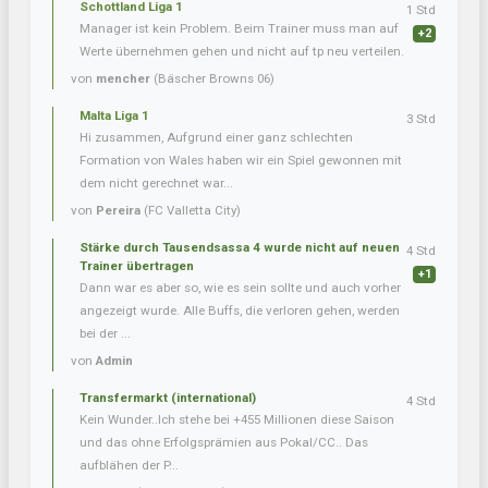
Schottland Liga 1
1 Std
Manager ist kein Problem. Beim Trainer muss man auf
+2
Werte übernehmen gehen und nicht auf tp neu verteilen.
von
mencher
(Bäscher Browns 06)
Malta Liga 1
3 Std
Hi zusammen, Aufgrund einer ganz schlechten
Formation von Wales haben wir ein Spiel gewonnen mit
dem nicht gerechnet war...
von
Pereira
(FC Valletta City)
Stärke durch Tausendsassa 4 wurde nicht auf neuen
4 Std
Trainer übertragen
+1
Dann war es aber so, wie es sein sollte und auch vorher
angezeigt wurde. Alle Buffs, die verloren gehen, werden
bei der ...
von
Admin
Transfermarkt (international)
4 Std
Kein Wunder..Ich stehe bei +455 Millionen diese Saison
und das ohne Erfolgsprämien aus Pokal/CC.. Das
aufblähen der P...