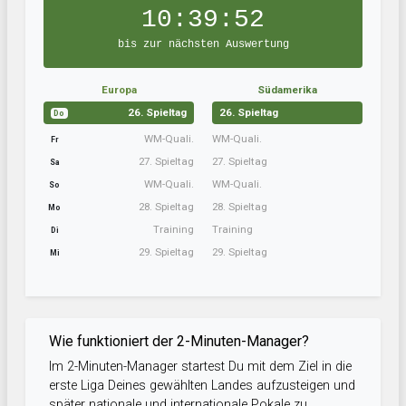
10:39:51
bis zur nächsten Auswertung
Europa
Südamerika
26. Spieltag
26. Spieltag
Do
WM-Quali.
WM-Quali.
Fr
27. Spieltag
27. Spieltag
Sa
WM-Quali.
WM-Quali.
So
28. Spieltag
28. Spieltag
Mo
Training
Training
Di
29. Spieltag
29. Spieltag
Mi
Wie funktioniert der 2-Minuten-Manager?
Im 2-Minuten-Manager startest Du mit dem Ziel in die
erste Liga Deines gewählten Landes aufzusteigen und
später nationale und internationale Pokale zu