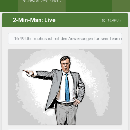
Passwort vergessen?
2-Min-Man: Live
16:49 Uhr
16:49 Uhr: ruphus ist mit den Anweisungen für sein Team durch. • 16:4