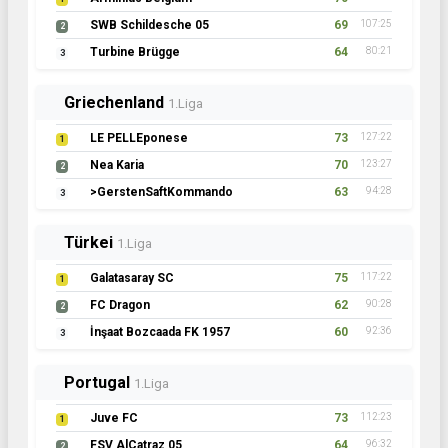
SWB Schildesche 05
69
107:25
2
Turbine Brügge
64
80:21
3
Griechenland
1.Liga
LE PELLEponese
73
127:22
1
Nea Karia
70
123:27
2
>GerstenSaftKommando
63
94:28
3
Türkei
1.Liga
Galatasaray SC
75
117:22
1
FC Dragon
62
90:28
2
İnşaat Bozcaada FK 1957
60
92:36
3
Portugal
1.Liga
Juve FC
73
112:23
1
FSV AlCatraz 05
64
96:32
2