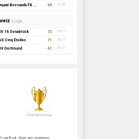
İnşaat Bozcaada FK 1957
60
92:36
weiz
1.Liga
SV 16 Osnabrück
72
94:21
AS Cinq Étoiles
71
99:21
SV Dortmund
61
85:27
Championscup
verfügt über ein eigenes