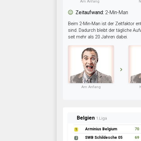
Am Anfang
N
Zeitaufwand:
2-Min-Man
Beim 2-Min-Man ist der Zeitfaktor en
sind. Dadurch bleibt der tägliche A
seit mehr als 20 Jahren dabei.
Am Anfang
Belgien
1.Liga
Arminius Belgium
70
1
SWB Schildesche 05
69
2