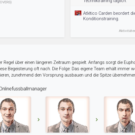
Techniktraining täglich.
OVERS)
Atlético Carden beordert d
Konditionstraining.
Aktivitäte
r Regel über einen längeren Zeitraum gespielt. Anfangs sorgt die Eupho
 diese Begeisterung oft nach. Die Folge: Das eigene Team erhält immer
stieren, zunehmend den Vorsprung ausbauen und die Spitze übernehme
nlinefussballmanager