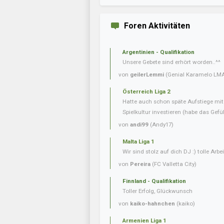
Foren Aktivitäten
Argentinien - Qualifikation
Unsere Gebete sind erhört worden..^^
von
geilerLemmi
(Genial Karamelo LM
Österreich Liga 2
Hatte auch schon späte Aufstiege mi
Spielkultur investieren (habe das Gefüh
von
andi99
(Andy17)
Malta Liga 1
Wir sind stolz auf dich DJ :) tolle Arbei
von
Pereira
(FC Valletta City)
Finnland - Qualifikation
Toller Erfolg, Glückwunsch
von
kaiko-hahnchen
(kaiko)
Armenien Liga 1