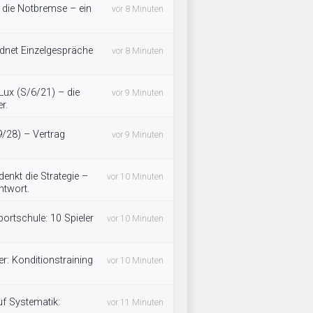
 die Notbremse – ein
vor 8 Minuten
rdnet Einzelgespräche
vor 8 Minuten
ux (S/6/21) – die
vor 9 Minuten
r.
9/28) – Vertrag
vor 9 Minuten
nkt die Strategie –
vor 10 Minuten
ntwort.
rtschule: 10 Spieler
vor 10 Minuten
er: Konditionstraining
vor 10 Minuten
f Systematik:
vor 11 Minuten