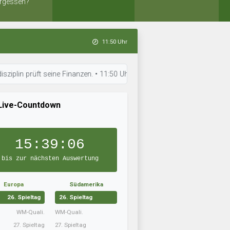
rgessen?
11:50 Uhr
üft seine Finanzen. • 11:50 Uhr: SV Oberbilk 09 hat die Aufstellung opt
Live-Countdown
15:39:05
bis zur nächsten Auswertung
Europa
Südamerika
26. Spieltag
26. Spieltag
WM-Quali.
WM-Quali.
27. Spieltag
27. Spieltag