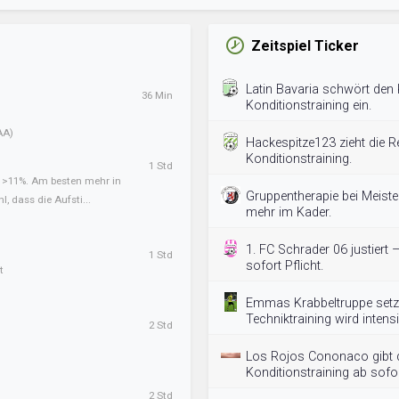
Zeitspiel Ticker
Latin Bavaria schwört den
36 Min
Konditionstraining ein.
AA)
Hackespitze123 zieht die R
Konditionstraining.
1 Std
t >11%. Am besten mehr in
Gruppentherapie bei Meister
l, dass die Aufsti...
mehr im Kader.
1. FC Schrader 06 justiert 
1 Std
sofort Pflicht.
t
Emmas Krabbeltruppe setzt
Techniktraining wird intensiv
2 Std
Los Rojos Cononaco gibt d
Konditionstraining ab sofor
2 Std