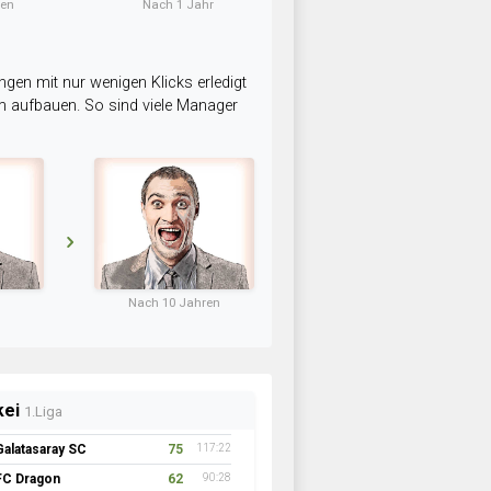
ten
Nach 1 Jahr
ngen mit nur wenigen Klicks erledigt
am aufbauen. So sind viele Manager
Nach 10 Jahren
kei
1.Liga
Galatasaray SC
75
117:22
FC Dragon
62
90:28