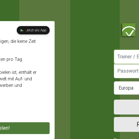
Jetzt als App
gen, die keine Zeit
Manager / E
ten pro Tag.
Passwort
elen ist, enthält er
elt mit Auf- und
ewerben und
elen!