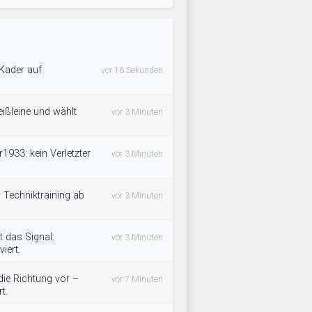
 Kader auf
vor 16 Sekunden
eißleine und wählt
vor 3 Minuten
1933: kein Verletzter
vor 3 Minuten
– Techniktraining ab
vor 3 Minuten
 das Signal:
vor 3 Minuten
iert.
ie Richtung vor –
vor 7 Minuten
t.