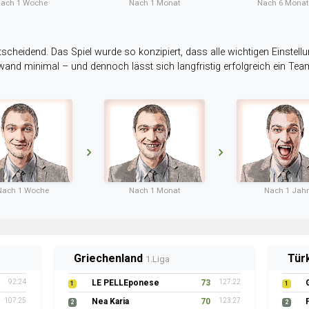
ach 1 Woche
Nach 1 Monat
Nach 6 Mona
tscheidend. Das Spiel wurde so konzipiert, dass alle wichtigen Einstellu
ufwand minimal – und dennoch lässt sich langfristig erfolgreich ein Te
Nach 1 Woche
Nach 1 Monat
Nach 1 Jahr
Griechenland
Tür
1.Liga
92:24
LE PELLEponese
73
127:22
1
1
107:25
Nea Karia
70
123:27
2
2