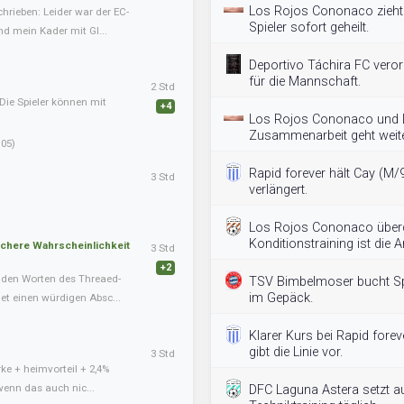
Los Rojos Cononaco zieht
hrieben: Leider war der EC-
Spieler sofort geheilt.
nd mein Kader mit Gl...
Deportivo Táchira FC vero
für die Mannschaft.
2 Std
Die Spieler können mit
+4
Los Rojos Cononaco und L
Zusammenarbeit geht weite
05)
Rapid forever hält Cay (M/
3 Std
verlängert.
Los Rojos Cononaco überde
Konditionstraining ist die A
schere Wahrscheinlichkeit
3 Std
+2
nden Worten des Threaed-
TSV Bimbelmoser bucht Spo
im Gepäck.
det einen würdigen Absc...
Klarer Kurs bei Rapid forev
gibt die Linie vor.
3 Std
ke + heimvorteil + 2,4%
wenn das auch nic...
DFC Laguna Astera setzt au