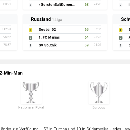
80:21
>GerstenSaftKommando
63
94:28
3
3
Russland
Sch
1.Liga
112:23
Seebär 02
65
87:16
1
1
96:32
1. FC Maniac
64
94:25
2
2
78:37
SV Sputnik
59
91:26
3
3
 2-Min-Man
Nationaler Pokal
Eurocup
änder zur Verfügung – 52 in Europa und 10 in Südamerika. Jedes Land 