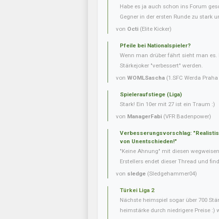
Habe es ja auch schon ins Forum gesc
Gegner in der ersten Runde zu stark u
von
Octi
(Elite Kicker)
Pfeile bei Nationalspieler?
Wenn man drüber fährt sieht man es. 
Stärkejoker "verbessert" werden.
von
WOMLSascha
(1.SFC Werda Praha 
Spieleraufstiege (Liga)
Stark! Ein 10er mit 27 ist ein Traum :)
von
ManagerFabi
(VFR Badenpower)
Verbesserungsvorschlag: "Realisti
von Unentschieden!"
"Keine Ahnung" mit diesen wegweise
Erstellers endet dieser Thread und fin
von
sledge
(Sledgehammer04)
Türkei Liga 2
Nächste heimspiel sogar über 700 Stär
heimstärke durch niedrigere Preise :) 