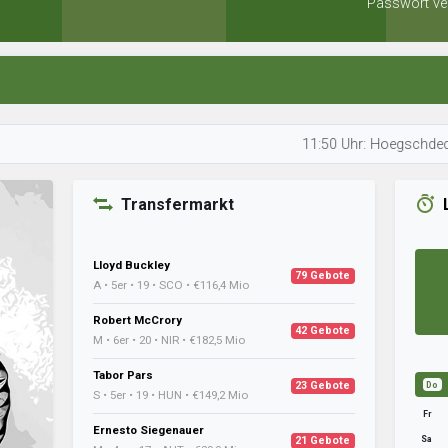
Passwort ve
11:50 Uhr: Hoegschdedisziplin pr
Transfermarkt
Lloyd Buckley
79 Gebote
A • 5er • 19 • SCO • €116,4 Mio
Robert McCrory
42 Gebote
M • 6er • 20 • NIR • €182,5 Mio
Tabor Pars
23 Gebote
Do
S • 5er • 19 • HUN • €149,2 Mio
Fr
Ernesto Siegenauer
Sa
21 Gebote