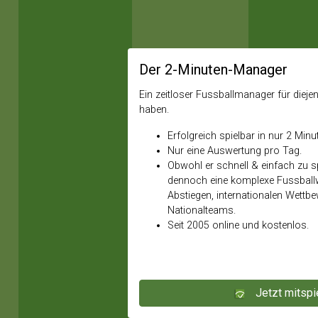
Der 2-Minuten-Manager
Ein zeitloser Fussballmanager für diejeni
haben.
Erfolgreich spielbar in nur 2 Minu
Nur eine Auswertung pro Tag.
Obwohl er schnell & einfach zu spi
dennoch eine komplexe Fussballw
Abstiegen, internationalen Wettb
Nationalteams.
Seit 2005 online und kostenlos.
Jetzt mitspi