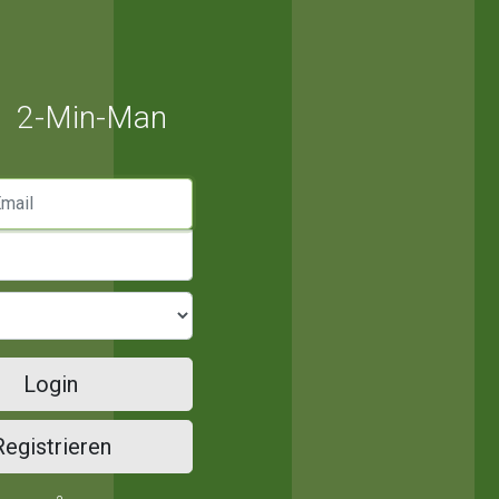
2-Min-Man
mail
Login
Registrieren