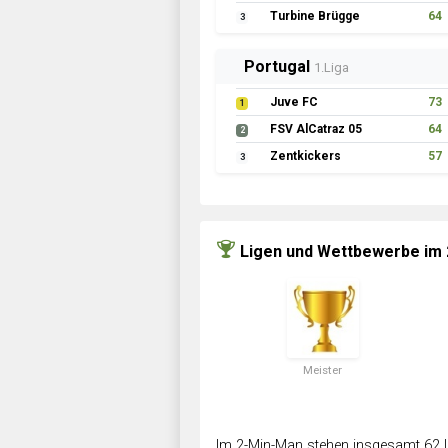
Turbine Brügge
64
3
Portugal
1.Liga
Juve FC
73
1
FSV AlCatraz 05
64
2
Zentkickers
57
3
Ligen und Wettbewerbe im
Meister
Im 2-Min-Man stehen insgesamt 62 L