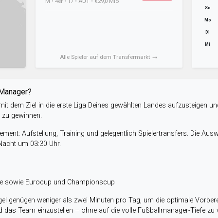
M • 4er • 17 • AUT • €29,0 Mio
So
Mo
Di
Mi
Alle Spieler auf dem Transfermarkt →
-Manager?
it dem Ziel in die erste Liga Deines gewählten Landes aufzusteigen un
e zu gewinnen.
ent: Aufstellung, Training und gelegentlich Spielertransfers. Die Aus
 Nacht um 03:30 Uhr.
ele sowie Eurocup und Championscup
el genügen weniger als zwei Minuten pro Tag, um die optimale Vorbere
 das Team einzustellen – ohne auf die volle Fußballmanager-Tiefe zu v