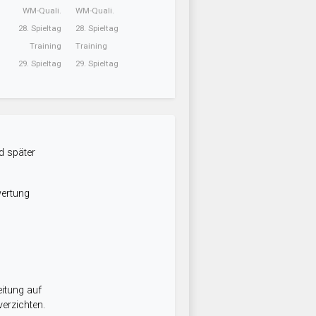
WM-Quali.
WM-Quali.
28. Spieltag
28. Spieltag
Training
Training
29. Spieltag
29. Spieltag
d später
wertung
itung auf
erzichten.