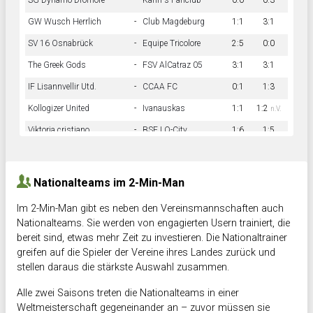
SG Dynamo Dromore
-
Kahn´s Fanclub
0:0
0:3
GW Wusch Herrlich
-
Club Magdeburg
1:1
3:1
SV 16 Osnabrück
-
Equipe Tricolore
2:5
0:0
The Greek Gods
-
FSV AlCatraz 05
3:1
3:1
IF Lisannvellir Utd.
-
CCAA FC
0:1
1:3
Kollogizer United
-
Ivanauskas
1:1
1:2
n.V.
Viktoria cristiano
-
BSF LO-City
1:6
1:5
Hnk Rama
-
Südstadkicker
0:1
2:2
Nationalteams im 2-Min-Man
Im 2-Min-Man gibt es neben den Vereinsmannschaften auch
Nationalteams. Sie werden von engagierten Usern trainiert, die
bereit sind, etwas mehr Zeit zu investieren. Die Nationaltrainer
greifen auf die Spieler der Vereine ihres Landes zurück und
stellen daraus die stärkste Auswahl zusammen.
Alle zwei Saisons treten die Nationalteams in einer
Weltmeisterschaft gegeneinander an – zuvor müssen sie