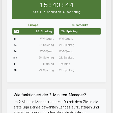
15:43:43
bis zur nächsten Auswertung
Europa
Südamerika
26. Spieltag
26. Spieltag
Do
WM-Quali.
WM-Quali.
Fr
27. Spieltag
27. Spieltag
Sa
WM-Quali.
WM-Quali.
So
28. Spieltag
28. Spieltag
Mo
Training
Training
Di
29. Spieltag
29. Spieltag
Mi
Wie funktioniert der 2-Minuten-Manager?
Im 2-Minuten-Manager startest Du mit dem Ziel in die
erste Liga Deines gewählten Landes aufzusteigen und
später nationale und internationale Pokale zu