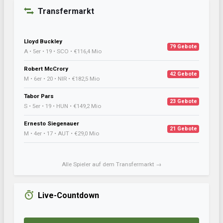
Transfermarkt
Lloyd Buckley
79 Gebote
A • 5er • 19 • SCO • €116,4 Mio
Robert McCrory
42 Gebote
M • 6er • 20 • NIR • €182,5 Mio
Tabor Pars
23 Gebote
S • 5er • 19 • HUN • €149,2 Mio
Ernesto Siegenauer
21 Gebote
M • 4er • 17 • AUT • €29,0 Mio
Alle Spieler auf dem Transfermarkt →
Live-Countdown