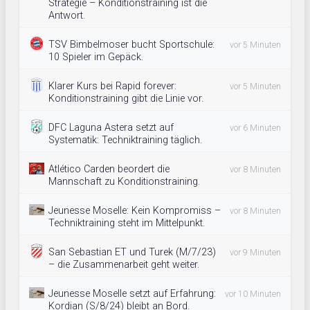
Strategie – Konditionstraining ist die
Antwort.
TSV Bimbelmoser bucht Sportschule:
vor 5 Minuten
10 Spieler im Gepäck.
Klarer Kurs bei Rapid forever:
vor 5 Minuten
Konditionstraining gibt die Linie vor.
DFC Laguna Astera setzt auf
vor 6 Minuten
Systematik: Techniktraining täglich.
Atlético Carden beordert die
vor 8 Minuten
Mannschaft zu Konditionstraining.
Jeunesse Moselle: Kein Kompromiss –
vor 8 Minuten
Techniktraining steht im Mittelpunkt.
San Sebastian ET und Turek (M/7/23)
vor 9 Minuten
– die Zusammenarbeit geht weiter.
Jeunesse Moselle setzt auf Erfahrung:
vor 10 Minuten
Kordian (S/8/24) bleibt an Bord.