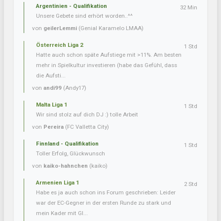
Argentinien - Qualifikation
32 Min
Unsere Gebete sind erhört worden..^^
von
geilerLemmi
(Genial Karamelo LMAA)
Österreich Liga 2
1 Std
Hatte auch schon späte Aufstiege mit >11%. Am besten
mehr in Spielkultur investieren (habe das Gefühl, dass
die Aufsti...
von
andi99
(Andy17)
Malta Liga 1
1 Std
Wir sind stolz auf dich DJ :) tolle Arbeit
von
Pereira
(FC Valletta City)
Finnland - Qualifikation
1 Std
Toller Erfolg, Glückwunsch
von
kaiko-hahnchen
(kaiko)
Armenien Liga 1
2 Std
Habe es ja auch schon ins Forum geschrieben: Leider
war der EC-Gegner in der ersten Runde zu stark und
mein Kader mit Gl...