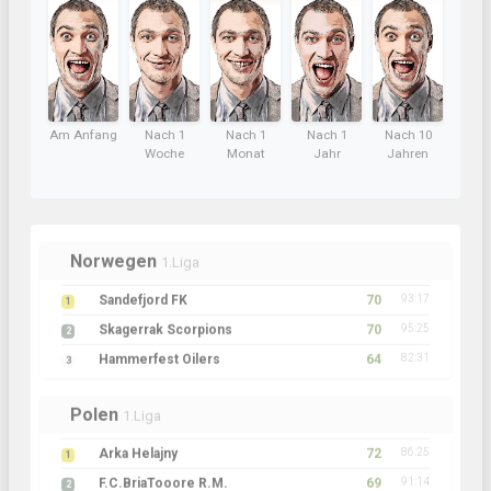
Am Anfang
Nach 1
Nach 1
Nach 1
Nach 10
Woche
Monat
Jahr
Jahren
Norwegen
1.Liga
Sandefjord FK
70
93:17
1
Skagerrak Scorpions
70
95:25
2
Hammerfest Oilers
64
82:31
3
Polen
1.Liga
Arka Helajny
72
86:25
1
F.C.BriaTooore R.M.
69
91:14
2