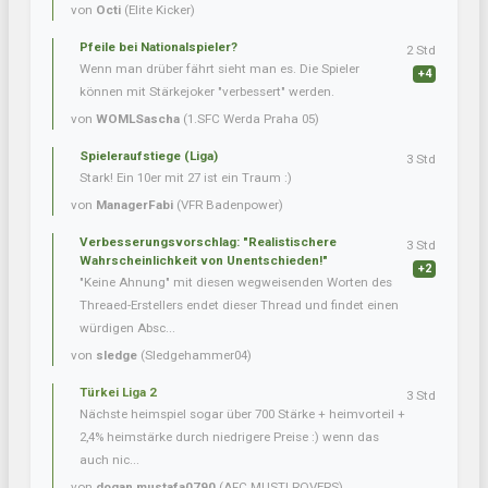
von
Octi
(Elite Kicker)
Pfeile bei Nationalspieler?
2 Std
Wenn man drüber fährt sieht man es. Die Spieler
+4
können mit Stärkejoker "verbessert" werden.
von
WOMLSascha
(1.SFC Werda Praha 05)
Spieleraufstiege (Liga)
3 Std
Stark! Ein 10er mit 27 ist ein Traum :)
von
ManagerFabi
(VFR Badenpower)
Verbesserungsvorschlag: "Realistischere
3 Std
Wahrscheinlichkeit von Unentschieden!"
+2
"Keine Ahnung" mit diesen wegweisenden Worten des
Threaed-Erstellers endet dieser Thread und findet einen
würdigen Absc...
von
sledge
(Sledgehammer04)
Türkei Liga 2
3 Std
Nächste heimspiel sogar über 700 Stärke + heimvorteil +
2,4% heimstärke durch niedrigere Preise :) wenn das
auch nic...
von
dogan.mustafa0790
(AFC MUSTI ROVERS)