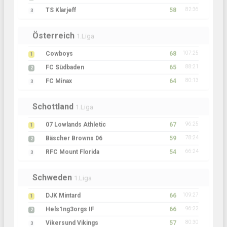
TS Klarjeff
58
82:36
3
Österreich
1.Liga
Cowboys
68
107:25
1
FC Südbaden
65
88:21
2
FC Minax
64
80:13
3
Schottland
1.Liga
07 Lowlands Athletic
67
96:25
1
Bäscher Browns 06
59
78:24
2
RFC Mount Florida
54
66:24
3
Schweden
1.Liga
DJK Mintard
66
109:27
1
Hels1ng3orgs IF
66
96:22
2
Vikersund Vikings
57
80:30
3