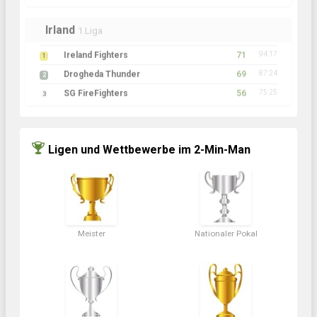
Irland
1.Liga
Ireland Fighters
71
94:17
1
Drogheda Thunder
69
87:24
2
SG FireFighters
56
75:25
3
Ligen und Wettbewerbe im 2-Min-Man
Meister
Nationaler Pokal