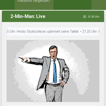
Passwort vergessen?
2-Min-Man: Live
21:25 Uhr
 Uhr: Hristo Stoitschkow optimiert seine Taktik. • 21:25 Uhr: Charly's A