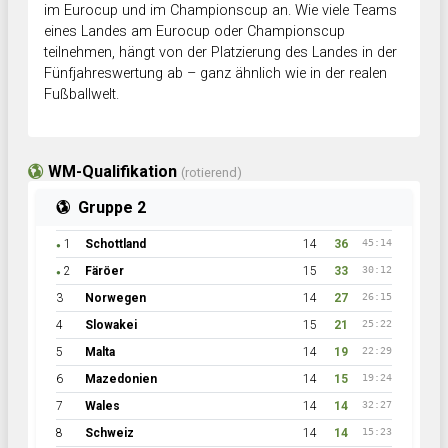
im Eurocup und im Championscup an. Wie viele Teams
eines Landes am Eurocup oder Championscup
teilnehmen, hängt von der Platzierung des Landes in der
Fünfjahreswertung ab – ganz ähnlich wie in der realen
Fußballwelt.
WM-Qualifikation
(rotierend)
Gruppe 2
1
Schottland
14
36
45:14
●
2
Färöer
15
33
30:12
●
3
Norwegen
14
27
26:15
4
Slowakei
15
21
25:22
5
Malta
14
19
22:29
6
Mazedonien
14
15
19:24
7
Wales
14
14
32:27
8
Schweiz
14
14
15:23