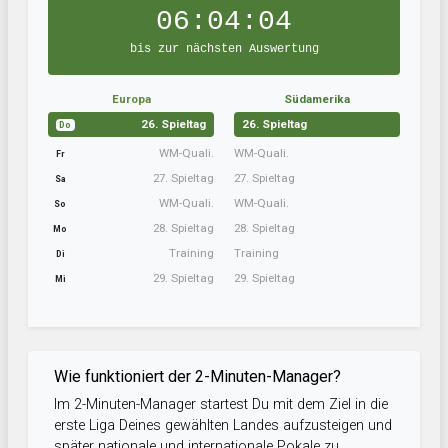
06:04:03
bis zur nächsten Auswertung
Europa
Südamerika
26. Spieltag
26. Spieltag
Do
WM-Quali.
WM-Quali.
Fr
27. Spieltag
27. Spieltag
Sa
WM-Quali.
WM-Quali.
So
28. Spieltag
28. Spieltag
Mo
Training
Training
Di
29. Spieltag
29. Spieltag
Mi
Wie funktioniert der 2-Minuten-Manager?
Im 2-Minuten-Manager startest Du mit dem Ziel in die
erste Liga Deines gewählten Landes aufzusteigen und
später nationale und internationale Pokale zu