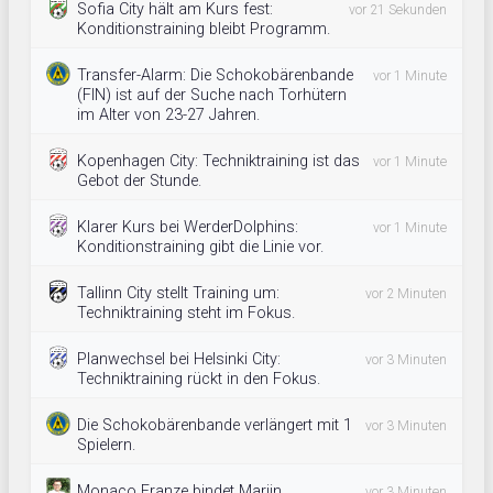
Sofia City hält am Kurs fest:
vor 21 Sekunden
Konditionstraining bleibt Programm.
Transfer-Alarm: Die Schokobärenbande
vor 1 Minute
(FIN) ist auf der Suche nach Torhütern
im Alter von 23-27 Jahren.
Kopenhagen City: Techniktraining ist das
vor 1 Minute
Gebot der Stunde.
Klarer Kurs bei WerderDolphins:
vor 1 Minute
Konditionstraining gibt die Linie vor.
Tallinn City stellt Training um:
vor 2 Minuten
Techniktraining steht im Fokus.
Planwechsel bei Helsinki City:
vor 3 Minuten
Techniktraining rückt in den Fokus.
Die Schokobärenbande verlängert mit 1
vor 3 Minuten
Spielern.
Monaco Franze bindet Marijn
vor 3 Minuten