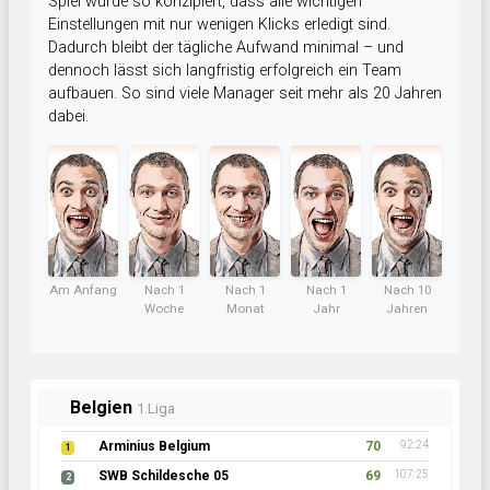
Spiel wurde so konzipiert, dass alle wichtigen
Einstellungen mit nur wenigen Klicks erledigt sind.
Dadurch bleibt der tägliche Aufwand minimal – und
dennoch lässt sich langfristig erfolgreich ein Team
aufbauen. So sind viele Manager seit mehr als 20 Jahren
dabei.
Am Anfang
Nach 1
Nach 1
Nach 1
Nach 10
Woche
Monat
Jahr
Jahren
Belgien
1.Liga
Arminius Belgium
70
92:24
1
SWB Schildesche 05
69
107:25
2