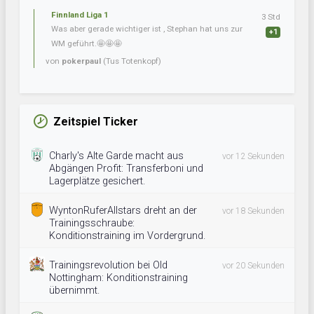
Finnland Liga 1
3 Std
Was aber gerade wichtiger ist , Stephan hat uns zur
+1
WM geführt.🤩🤩🤩
von
pokerpaul
(Tus Totenkopf)
Zeitspiel Ticker
Charly's Alte Garde macht aus
vor 12 Sekunden
Abgängen Profit: Transferboni und
Lagerplätze gesichert.
WyntonRuferAllstars dreht an der
vor 18 Sekunden
Trainingsschraube:
Konditionstraining im Vordergrund.
Trainingsrevolution bei Old
vor 20 Sekunden
Nottingham: Konditionstraining
übernimmt.