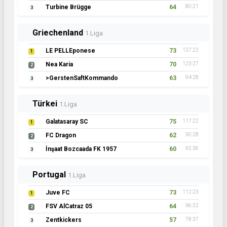
Turbine Brügge
64
80:21
3
Griechenland
1.Liga
LE PELLEponese
73
127:22
1
Nea Karia
70
123:27
2
>GerstenSaftKommando
63
94:28
3
Türkei
1.Liga
Galatasaray SC
75
117:22
1
FC Dragon
62
90:28
2
İnşaat Bozcaada FK 1957
60
92:36
3
Portugal
1.Liga
Juve FC
73
112:23
1
FSV AlCatraz 05
64
96:32
2
Zentkickers
57
78:37
3