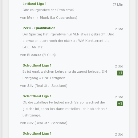
Lettland Liga 1
27 Min
Gibt es irgendwelche Probleme?
von
Men in Black
(La Cucarachas)
Peru - Qualifikation
2 Std
Der Spieltag hat irgendwie nur VEN etwas gebracht. Und
die wären auch noch der stärkere WM-Konkurrent als
BOL. Ab jetz...
von
El causa
(El Club)
Schottland Liga 1
2 Std
Es ist egal, welchen Lehrgang du zuerst belegst. EIN
+1
Lehrgang = EINE Fertigkeit
von
Silv
(Real Utd. Scotland)
Schottland Liga 1
2 Std
Ob die zufällige Fertigkeit nach Saisonwechsel die
+1
gleiche ist, kann ich dann mitteilen. Ich hab schon 4
Lehrgänge.
von
Silv
(Real Utd. Scotland)
Schottland Liga 1
2 Std