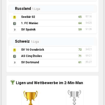
Russland
1.Liga
Seebär 02
65
87:16
1
1. FC Maniac
64
94:25
2
SV Sputnik
59
91:26
3
Schweiz
1.Liga
SV 16 Osnabrück
72
94:21
1
AS Cinq Étoiles
71
99:21
2
SV Dortmund
61
85:27
3
Ligen und Wettbewerbe im 2-Min-Man