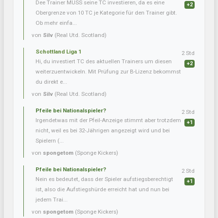
Dee Trainer MUSS seine TC investieren, da es eine
+2
Obergrenze von 10 TC je Kategorie für den Trainer gibt.
Ob mehr einfa...
von
Silv
(Real Utd. Scotland)
Schottland Liga 1
2 Std
Hi, du investiert TC des aktuellen Trainers um diesen
+2
weiterzuentwickeln. Mit Prüfung zur B-Lizenz bekommst
du direkt e...
von
Silv
(Real Utd. Scotland)
Pfeile bei Nationalspieler?
2 Std
Irgendetwas mit der Pfeil-Anzeige stimmt aber trotzdem
+1
nicht, weil es bei 32-Jährigen angezeigt wird und bei
Spielern (...
von
spongetom
(Sponge Kickers)
Pfeile bei Nationalspieler?
2 Std
Nein es bedeutet, dass der Spieler aufstiegsberechtigt
+1
ist, also die Aufstiegshürde erreicht hat und nun bei
jedem Trai...
von
spongetom
(Sponge Kickers)