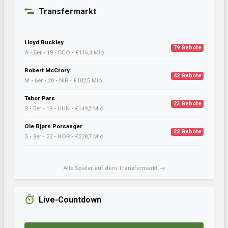
Transfermarkt
Lloyd Buckley
79 Gebote
A • 5er • 19 • SCO • €116,4 Mio
Robert McCrory
42 Gebote
M • 6er • 20 • NIR • €182,5 Mio
Tabor Pars
23 Gebote
S • 5er • 19 • HUN • €149,2 Mio
Ole Bjørn Porsanger
22 Gebote
S • 8er • 22 • NOR • €228,7 Mio
Alle Spieler auf dem Transfermarkt →
Live-Countdown