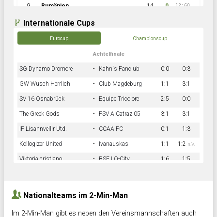
9
Rumänien
14
0
12:60
Internationale Cups
Eurocup
Championscup
Achtelfinale
SG Dynamo Dromore
-
Kahn´s Fanclub
0:0
0:3
GW Wusch Herrlich
-
Club Magdeburg
1:1
3:1
SV 16 Osnabrück
-
Equipe Tricolore
2:5
0:0
The Greek Gods
-
FSV AlCatraz 05
3:1
3:1
IF Lisannvellir Utd.
-
CCAA FC
0:1
1:3
Kollogizer United
-
Ivanauskas
1:1
1:2
n.V.
Viktoria cristiano
-
BSF LO-City
1:6
1:5
Hnk Rama
-
Südstadkicker
0:1
2:2
Nationalteams im 2-Min-Man
Im 2-Min-Man gibt es neben den Vereinsmannschaften auch