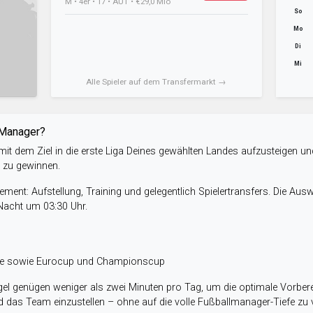
M • 4er • 17 • AUT • €29,0 Mio
So
Mo
Di
Mi
Alle Spieler auf dem Transfermarkt →
-Manager?
it dem Ziel in die erste Liga Deines gewählten Landes aufzusteigen un
e zu gewinnen.
ent: Aufstellung, Training und gelegentlich Spielertransfers. Die Aus
 Nacht um 03:30 Uhr.
ele sowie Eurocup und Championscup
el genügen weniger als zwei Minuten pro Tag, um die optimale Vorbere
 das Team einzustellen – ohne auf die volle Fußballmanager-Tiefe zu v