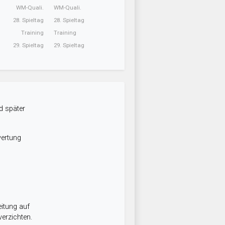
WM-Quali.
WM-Quali.
28. Spieltag
28. Spieltag
Training
Training
29. Spieltag
29. Spieltag
d später
wertung
itung auf
erzichten.