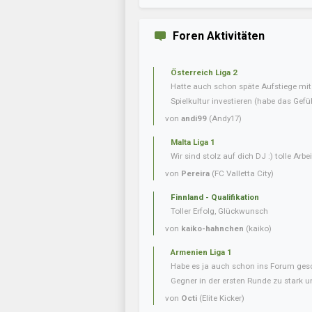
Foren Aktivitäten
Österreich Liga 2
Hatte auch schon späte Aufstiege mi
Spielkultur investieren (habe das Gefüh
von
andi99
(Andy17)
Malta Liga 1
Wir sind stolz auf dich DJ :) tolle Arbei
von
Pereira
(FC Valletta City)
Finnland - Qualifikation
Toller Erfolg, Glückwunsch
von
kaiko-hahnchen
(kaiko)
Armenien Liga 1
Habe es ja auch schon ins Forum gesc
Gegner in der ersten Runde zu stark u
von
Octi
(Elite Kicker)