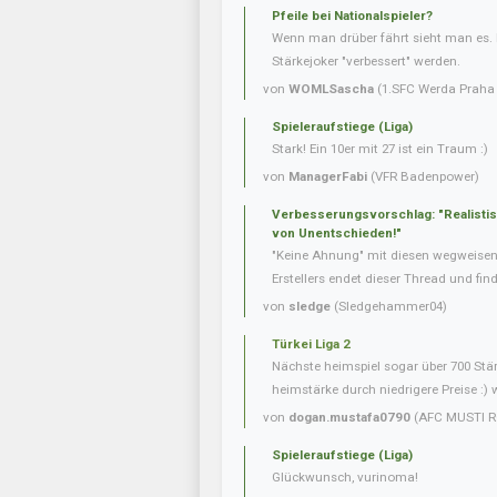
Pfeile bei Nationalspieler?
Wenn man drüber fährt sieht man es. 
Stärkejoker "verbessert" werden.
von
WOMLSascha
(1.SFC Werda Praha 
Spieleraufstiege (Liga)
Stark! Ein 10er mit 27 ist ein Traum :)
von
ManagerFabi
(VFR Badenpower)
Verbesserungsvorschlag: "Realisti
von Unentschieden!"
"Keine Ahnung" mit diesen wegweise
Erstellers endet dieser Thread und fin
von
sledge
(Sledgehammer04)
Türkei Liga 2
Nächste heimspiel sogar über 700 Stär
heimstärke durch niedrigere Preise :) 
von
dogan.mustafa0790
(AFC MUSTI R
Spieleraufstiege (Liga)
Glückwunsch, vurinoma!