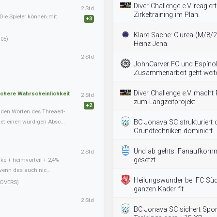
Diver Challenge e.V. reagiert
2 Std
Zirkeltraining im Plan.
Die Spieler können mit
+3
Klare Sache: Ciurea (M/8/25
05)
Heinz Jena.
2 Std
JohnCarver FC und Espínol
Zusammenarbeit geht weite
Diver Challenge e.V. macht
schere Wahrscheinlichkeit
2 Std
zum Langzeitprojekt.
+2
nden Worten des Threaed-
det einen würdigen Absc...
BC Jonava SC strukturiert
Grundtechniken dominiert.
Und ab gehts: Fanaufkomm
2 Std
gesetzt.
ke + heimvorteil + 2,4%
wenn das auch nic...
Heilungswunder bei FC Sü
OVERS)
ganzen Kader fit.
2 Std
BC Jonava SC sichert Spon