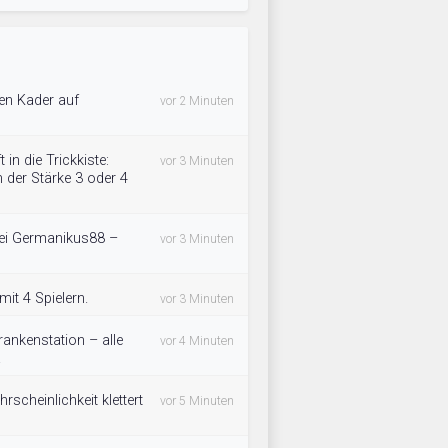
en Kader auf
vor 2 Minuten
in die Trickkiste:
vor 3 Minuten
 der Stärke 3 oder 4
bei Germanikus88 –
vor 3 Minuten
it 4 Spielern.
vor 3 Minuten
ankenstation – alle
vor 4 Minuten
.
rscheinlichkeit klettert
vor 5 Minuten