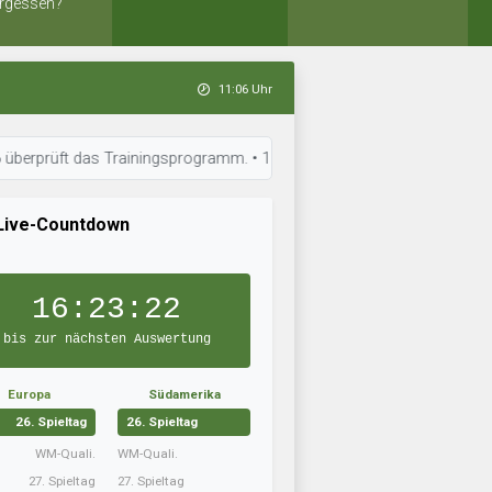
rgessen?
11:06 Uhr
t das Trainingsprogramm. • 11:03 Uhr: Kristoffs Buam ist bereit für de
Live-Countdown
16:23:21
bis zur nächsten Auswertung
Europa
Südamerika
26. Spieltag
26. Spieltag
WM-Quali.
WM-Quali.
27. Spieltag
27. Spieltag