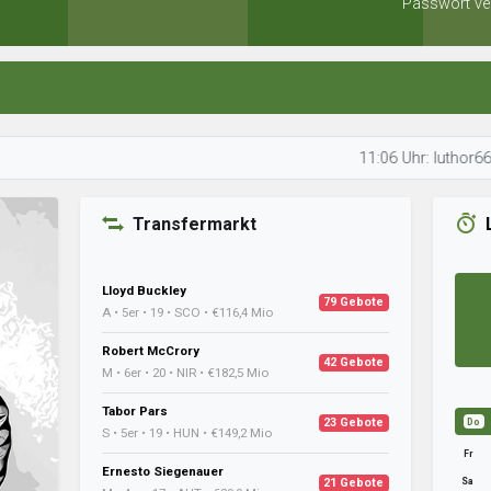
Passwort ve
11:06 Uhr: luthor66 überprüf
Transfermarkt
Lloyd Buckley
79 Gebote
A • 5er • 19 • SCO • €116,4 Mio
Robert McCrory
42 Gebote
M • 6er • 20 • NIR • €182,5 Mio
Tabor Pars
23 Gebote
Do
S • 5er • 19 • HUN • €149,2 Mio
Fr
Ernesto Siegenauer
Sa
21 Gebote