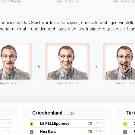
ach 1 Woche
Nach 1 Monat
Nach 6 Mona
tscheidend. Das Spiel wurde so konzipiert, dass alle wichtigen Einstellu
ufwand minimal – und dennoch lässt sich langfristig erfolgreich ein Te
Nach 1 Woche
Nach 1 Monat
Nach 1 Jahr
Griechenland
Tür
1.Liga
92:24
LE PELLEponese
73
127:22
1
1
107:25
Nea Karia
70
123:27
2
2