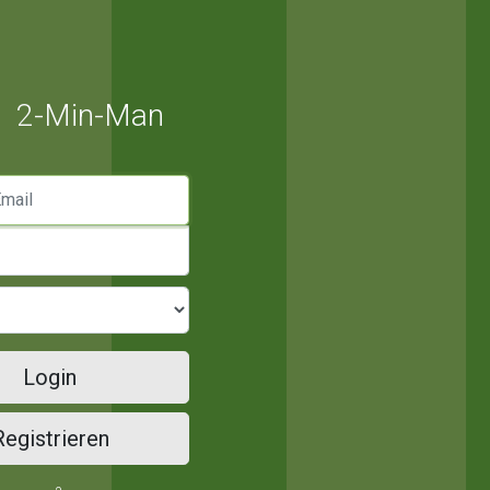
2-Min-Man
mail
Login
Registrieren