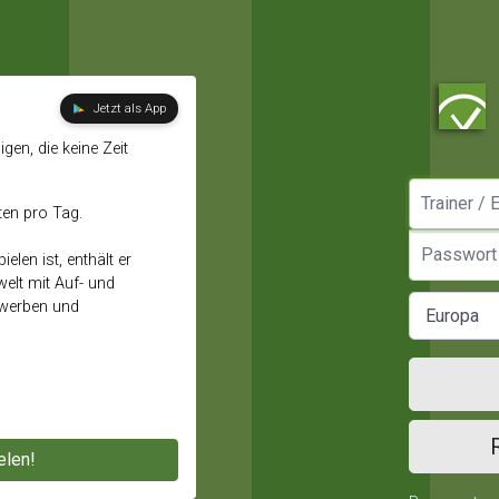
Jetzt als App
gen, die keine Zeit
Manager / E
ten pro Tag.
Passwort
elen ist, enthält er
elt mit Auf- und
ewerben und
elen!