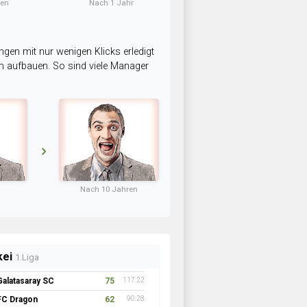
ten
Nach 1 Jahr
ngen mit nur wenigen Klicks erledigt
am aufbauen. So sind viele Manager
Nach 10 Jahren
kei
1.Liga
Galatasaray SC
75
117:22
FC Dragon
62
90:28