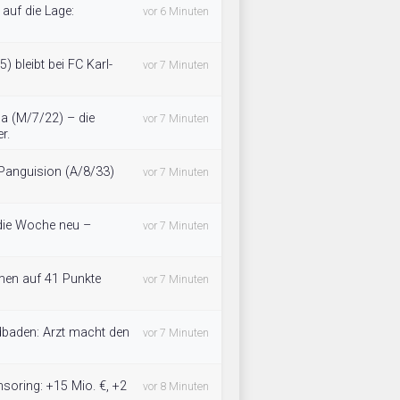
 auf die Lage:
vor 6 Minuten
) bleibt bei FC Karl-
vor 7 Minuten
a (M/7/22) – die
vor 7 Minuten
r.
 Panguision (A/8/33)
vor 7 Minuten
 die Woche neu –
vor 7 Minuten
en auf 41 Punkte
vor 7 Minuten
dbaden: Arzt macht den
vor 7 Minuten
soring: +15 Mio. €, +2
vor 8 Minuten