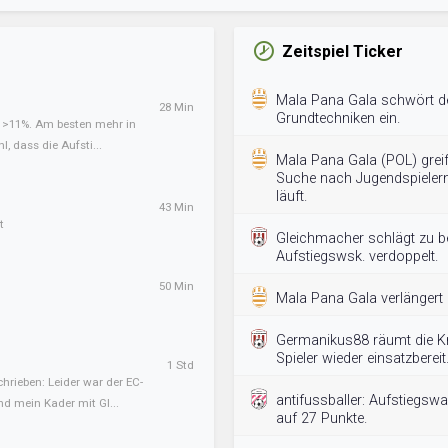
Zeitspiel Ticker
Mala Pana Gala schwört d
28 Min
Grundtechniken ein.
t >11%. Am besten mehr in
l, dass die Aufsti...
Mala Pana Gala (POL) greift 
Suche nach Jugendspielern
läuft.
43 Min
t
Gleichmacher schlägt zu 
Aufstiegswsk. verdoppelt.
50 Min
Mala Pana Gala verlängert m
Germanikus88 räumt die Kr
Spieler wieder einsatzbereit
1 Std
hrieben: Leider war der EC-
antifussballer: Aufstiegswah
nd mein Kader mit Gl...
auf 27 Punkte.