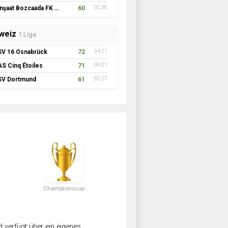
İnşaat Bozcaada FK 1957
60
92:36
weiz
1.Liga
SV 16 Osnabrück
72
94:21
AS Cinq Étoiles
71
99:21
SV Dortmund
61
85:27
Championscup
verfügt über ein eigenes