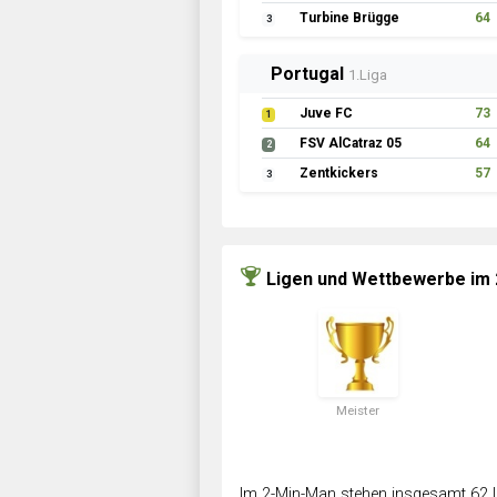
Turbine Brügge
64
3
Portugal
1.Liga
Juve FC
73
1
FSV AlCatraz 05
64
2
Zentkickers
57
3
Ligen und Wettbewerbe im
Meister
Im 2-Min-Man stehen insgesamt 62 L