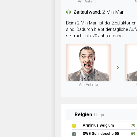
Am Anfang
N
Zeitaufwand:
2-Min-Man
Beim 2-Min-Man ist der Zeitfaktor en
sind. Dadurch bleibt der tägliche A
seit mehr als 20 Jahren dabei.
Am Anfang
Belgien
1.Liga
Arminius Belgium
70
1
SWB Schildesche 05
69
2