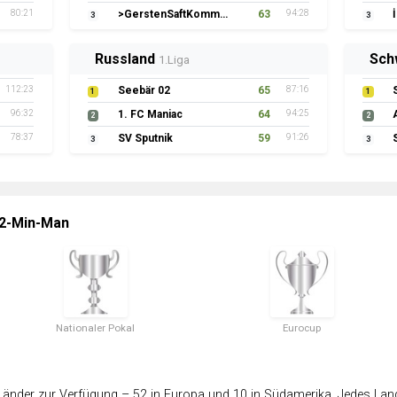
80:21
>GerstenSaftKommando
63
94:28
3
3
Russland
Sch
1.Liga
112:23
Seebär 02
65
87:16
1
1
96:32
1. FC Maniac
64
94:25
2
2
78:37
SV Sputnik
59
91:26
3
3
 2-Min-Man
Nationaler Pokal
Eurocup
änder zur Verfügung – 52 in Europa und 10 in Südamerika. Jedes Land 