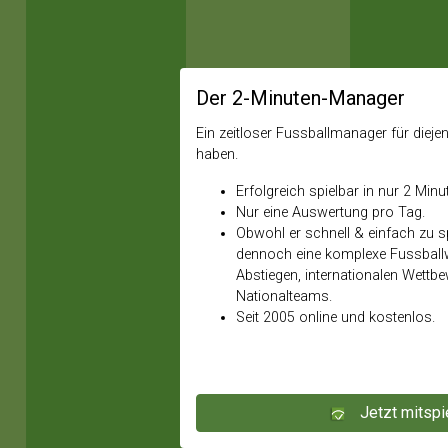
Der 2-Minuten-Manager
Ein zeitloser Fussballmanager für diejeni
haben.
Erfolgreich spielbar in nur 2 Minu
Nur eine Auswertung pro Tag.
Obwohl er schnell & einfach zu spi
dennoch eine komplexe Fussballw
Abstiegen, internationalen Wettb
Nationalteams.
Seit 2005 online und kostenlos.
Jetzt mitspi