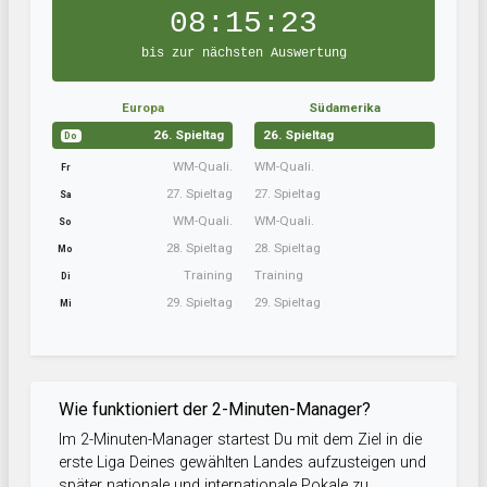
08:15:22
bis zur nächsten Auswertung
Europa
Südamerika
26. Spieltag
26. Spieltag
Do
WM-Quali.
WM-Quali.
Fr
27. Spieltag
27. Spieltag
Sa
WM-Quali.
WM-Quali.
So
28. Spieltag
28. Spieltag
Mo
Training
Training
Di
29. Spieltag
29. Spieltag
Mi
Wie funktioniert der 2-Minuten-Manager?
Im 2-Minuten-Manager startest Du mit dem Ziel in die
erste Liga Deines gewählten Landes aufzusteigen und
später nationale und internationale Pokale zu