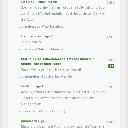
Finnland - Qualifikation
2 Std
Stephan ich ziehe meinen Hut , ganz tolle Leistung auch
von Dir als NT. Und natürlich auch herzlichsten Dank an
die Abs...
von
pokerpaul
(Tus Totenkopf)
Liechtenstein Liga 2
2 Std
Kein Problem …
von
Gress
(Clube do Maricá)
Stärke durch Tausendsassa 4 wurde nicht auf
2 Std
neuen Trainer übertragen
+1
Passt. Wer lesen kann ist klar im Vorteil
von
mencher
(Bäscher Browns 06)
Lettland Liga 1
3 Std
Ach nix, schaut euch einfach mal die Aufstellungen und
Einsätze der letzten beiden Spiele dieses "neuen"
Managers an. ;...
von
derKami
(Kahn´s Fanclub)
Dänemark Liga 5
3 Std
Bin wie ja siehst jetzt 5 Jahre dabei , aber ein Team mit