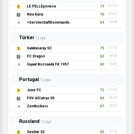
LE PELLEponese
73
127:22
1
Nea Karia
70
123:27
2
>GerstenSaftKommando
63
94:28
3
Türkei
1.Liga
Galatasaray SC
75
117:22
1
FC Dragon
62
90:28
2
İnşaat Bozcaada FK 1957
60
92:36
3
Portugal
1.Liga
Juve FC
73
112:23
1
FSV AlCatraz 05
64
96:32
2
Zentkickers
57
78:37
3
Russland
1.Liga
Seebär 02
65
87:16
1