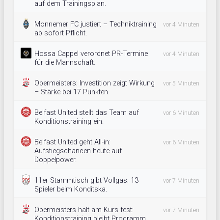
auf dem Trainingsplan.
Monnemer FC justiert – Techniktraining
vor 4 Minuten
ab sofort Pflicht.
Hossa Cappel verordnet PR-Termine
vor 4 Minuten
für die Mannschaft.
Obermeisters: Investition zeigt Wirkung
vor 5 Minuten
– Stärke bei 17 Punkten.
Belfast United stellt das Team auf
vor 6 Minuten
Konditionstraining ein.
Belfast United geht All-in:
vor 6 Minuten
Aufstiegschancen heute auf
Doppelpower.
11er Stammtisch gibt Vollgas: 13
vor 7 Minuten
Spieler beim Konditska.
Obermeisters hält am Kurs fest:
vor 7 Minuten
Konditionstraining bleibt Programm.