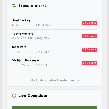
Transfermarkt
Lloyd Buckley
79 Gebote
A • 5er • 19 • SCO • €116,4 Mio
Robert McCrory
42 Gebote
M • 6er • 20 • NIR • €182,5 Mio
Tabor Pars
23 Gebote
S • 5er • 19 • HUN • €149,2 Mio
Ole Bjørn Porsanger
22 Gebote
S • 8er • 22 • NOR • €228,7 Mio
Alle Spieler auf dem Transfermarkt →
Live-Countdown