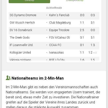
Eurocup
Championscup
Achtelfinale
SG Dynamo Dromore
-
Kahn´s Fanclub
0:0
0:3
GW Wusch Herrlich
-
Club Magdeburg
1:1
3:1
SV 16 Osnabrück
-
Equipe Tricolore
2:5
0:0
The Greek Gods
-
FSV AlCatraz 05
3:1
3:1
IF Lisannvellir Utd.
-
CCAA FC
0:1
1:3
Kollogizer United
-
Ivanauskas
1:1
1:2
n.V.
Viktoria cristiano
-
BSF LO-City
1:6
1:5
Hnk Rama
-
Südstadkicker
0:1
2:2
Nationalteams im 2-Min-Man
Im 2-Min-Man gibt es neben den Vereinsmannschaften auch
Nationalteams. Sie werden von engagierten Usern trainiert, die
bereit sind, etwas mehr Zeit zu investieren. Die Nationaltrainer
greifen auf die Spieler der Vereine ihres Landes zurück und
stellen daraus die stärkste Auswahl zusammen.