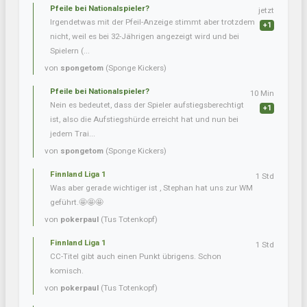
Pfeile bei Nationalspieler?
jetzt
Irgendetwas mit der Pfeil-Anzeige stimmt aber trotzdem
+1
nicht, weil es bei 32-Jährigen angezeigt wird und bei
Spielern (...
von
spongetom
(Sponge Kickers)
Pfeile bei Nationalspieler?
10 Min
Nein es bedeutet, dass der Spieler aufstiegsberechtigt
+1
ist, also die Aufstiegshürde erreicht hat und nun bei
jedem Trai...
von
spongetom
(Sponge Kickers)
Finnland Liga 1
1 Std
Was aber gerade wichtiger ist , Stephan hat uns zur WM
geführt.🤩🤩🤩
von
pokerpaul
(Tus Totenkopf)
Finnland Liga 1
1 Std
CC-Titel gibt auch einen Punkt übrigens. Schon
komisch.
von
pokerpaul
(Tus Totenkopf)