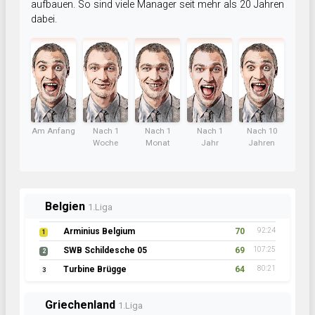
aufbauen. So sind viele Manager seit mehr als 20 Jahren
dabei.
Am Anfang
Nach 1
Nach 1
Nach 1
Nach 10
Woche
Monat
Jahr
Jahren
Belgien
1.Liga
Arminius Belgium
70
92:24
1
SWB Schildesche 05
69
107:25
2
Turbine Brügge
64
80:21
3
Griechenland
1.Liga