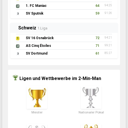
1. FC Maniac
64
94:25
2
SV Sputnik
59
91:26
3
Schweiz
1.Liga
SV 16 Osnabrück
72
94:21
1
AS Cinq Étoiles
71
99:21
2
SV Dortmund
61
85:27
3
Ligen und Wettbewerbe im 2-Min-Man
Meister
Nationaler Pokal