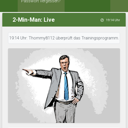
Passwort vergessen?
2-Min-Man: Live
19:14 Uhr
19:14 Uhr: Thommy8112 überprüft das Trainingsprogramm. • 19:13 Uhr: FC 