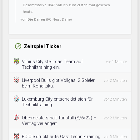
Gesamtstärke 1847 hab ich zum ersten mal gesehen
heute.
von
Die Dänen
(FC Neu . Däne)
Zeitspiel Ticker
Vilnius City stellt das Team auf
vor 1 Minute
Techniktraining ein.
Liverpool Bulls gibt Vollgas: 2 Spieler
vor 2 Minuten
beim Konditska.
Luxemburg City entscheidet sich für
vor 2 Minuten
Techniktraining.
Obermeisters hält Tunstall (S/6/22) –
vor 2 Minuten
Vertrag verlängert.
FC Ole drückt aufs Gas: Techniktraining
vor 3 Minuten