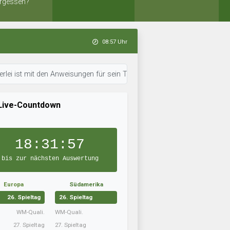
rgessen?
08:57 Uhr
t mit den Anweisungen für sein Team durch. • 08:57 Uhr: Computer Nr.259
Live-Countdown
18:31:56
bis zur nächsten Auswertung
Europa
Südamerika
26. Spieltag
26. Spieltag
WM-Quali.
WM-Quali.
27. Spieltag
27. Spieltag