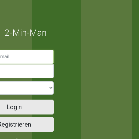
2-Min-Man
mail
Login
Registrieren