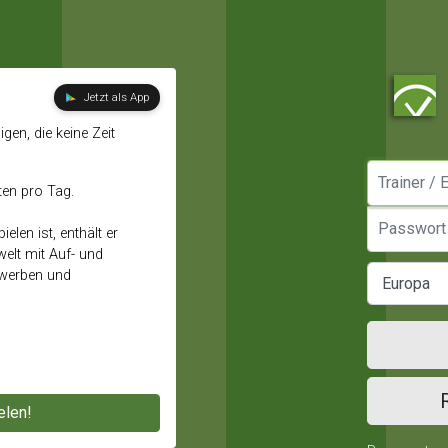
Jetzt als App
gen, die keine Zeit
Manager / E
ten pro Tag.
Passwort
elen ist, enthält er
elt mit Auf- und
ewerben und
elen!