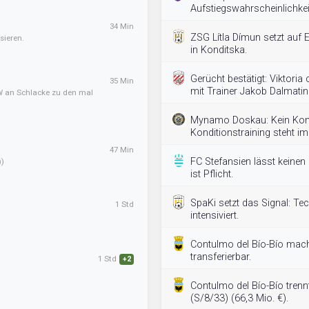
Aufstiegswahrscheinlichkei
34 Min
ZSG Lítla Dímun setzt auf Ex
sieren.
in Konditska.
Gerücht bestätigt: Viktoria 
35 Min
mit Trainer Jakob Dalmatin
) GW an Schlacke zu den mal
Mynamo Doskau: Kein Ko
Konditionstraining steht im
47 Min
FC Stefansien lässt keinen 
))
ist Pflicht.
SpaKi setzt das Signal: Tec
1 Std
intensiviert.
Contulmo del Bío-Bío mach
transferierbar.
1 Std
+2
Contulmo del Bío-Bío trenn
(S/8/33) (66,3 Mio. €).