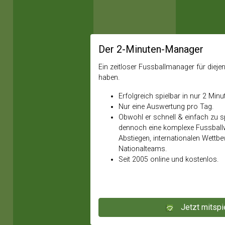
Der 2-Minuten-Manager
Ein zeitloser Fussballmanager für diejeni
haben.
Erfolgreich spielbar in nur 2 Minu
Nur eine Auswertung pro Tag.
Obwohl er schnell & einfach zu spi
dennoch eine komplexe Fussballw
Abstiegen, internationalen Wettb
Nationalteams.
Seit 2005 online und kostenlos.
Jetzt mitspi