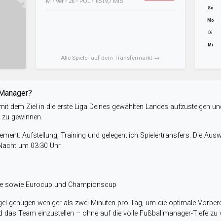
M • 9er • 26 • POL • €519,7 Mio
So
Mo
Di
Mi
Alle Spieler auf dem Transfermarkt →
-Manager?
it dem Ziel in die erste Liga Deines gewählten Landes aufzusteigen un
e zu gewinnen.
ent: Aufstellung, Training und gelegentlich Spielertransfers. Die Aus
 Nacht um 03:30 Uhr.
ele sowie Eurocup und Championscup
el genügen weniger als zwei Minuten pro Tag, um die optimale Vorbere
 das Team einzustellen – ohne auf die volle Fußballmanager-Tiefe zu v