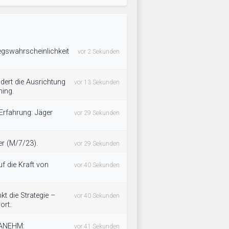
iegswahrscheinlichkeit
vor 2 Sekunden
dert die Ausrichtung
vor 13 Sekunden
ning.
rfahrung: Jäger
vor 29 Sekunden
er (M/7/23).
vor 29 Sekunden
uf die Kraft von
vor 40 Sekunden
t die Strategie –
vor 40 Sekunden
ort.
DANEHM:
vor 41 Sekunden