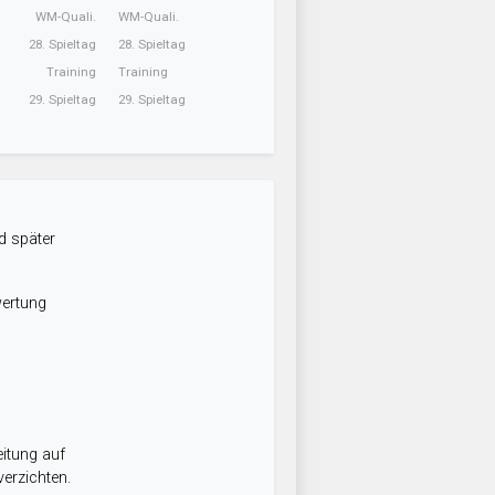
WM-Quali.
WM-Quali.
28. Spieltag
28. Spieltag
Training
Training
29. Spieltag
29. Spieltag
d später
wertung
itung auf
erzichten.