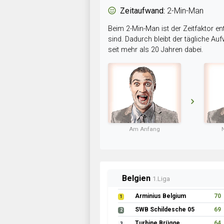
Zeitaufwand:
2-Min-Man
Beim 2-Min-Man ist der Zeitfaktor en
sind. Dadurch bleibt der tägliche A
seit mehr als 20 Jahren dabei.
Am Anfang
Belgien
1.Liga
Arminius Belgium
70
1
SWB Schildesche 05
69
2
Turbine Brügge
64
3