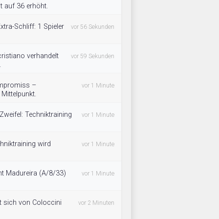
t auf 36 erhöht.
tra-Schliff: 1 Spieler
vor 56 Sekunden
cristiano verhandelt
vor 59 Sekunden
.
mpromiss –
vor 1 Minute
 Mittelpunkt.
Zweifel: Techniktraining
vor 1 Minute
hniktraining wird
vor 1 Minute
t Madureira (A/8/33)
vor 1 Minute
t sich von Coloccini
vor 2 Minuten