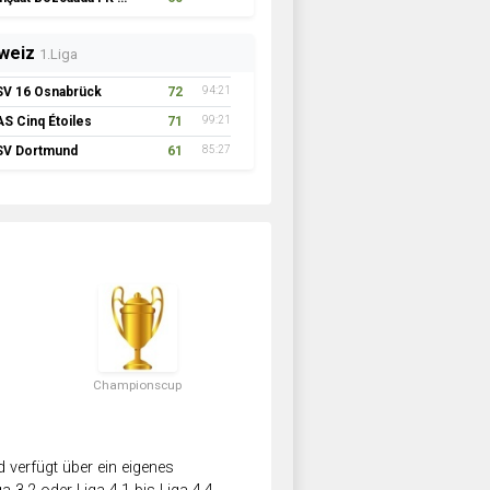
weiz
1.Liga
SV 16 Osnabrück
72
94:21
AS Cinq Étoiles
71
99:21
SV Dortmund
61
85:27
Championscup
verfügt über ein eigenes