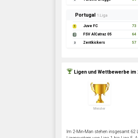
Portugal
1.Liga
Juve FC
73
1
FSV AlCatraz 05
64
2
Zentkickers
57
3
Ligen und Wettbewerbe im
Meister
Im 2-Min-Man stehen insgesamt 62 L