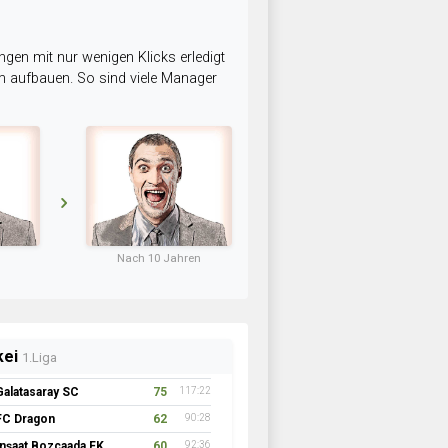
ngen mit nur wenigen Klicks erledigt
am aufbauen. So sind viele Manager
Nach 10 Jahren
kei
1.Liga
Galatasaray SC
75
117:22
FC Dragon
62
90:28
İnşaat Bozcaada FK 1957
60
92:36