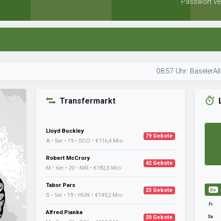
Passwort ve
08:57 Uhr: BaselerAllerlei is
Transfermarkt
Lloyd Buckley
79 Gebote
A • 5er • 19 • SCO • €116,4 Mio
Robert McCrory
42 Gebote
M • 6er • 20 • NIR • €182,5 Mio
Tabor Pars
23 Gebote
Do
S • 5er • 19 • HUN • €149,2 Mio
Fr
Alfred Pianka
Sa
20 Gebote