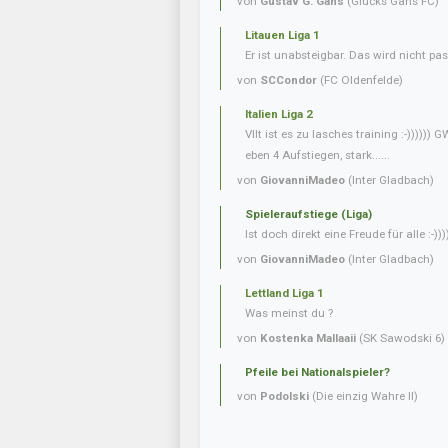
von
Gustav G. Gans
(Glücks Gans FC)
Litauen Liga 1
Er ist unabsteigbar. Das wird nicht pas
von
SCCondor
(FC Oldenfelde)
Italien Liga 2
Vllt ist es zu lasches training :-)))))
eben 4 Aufstiegen, stark......
von
GiovanniMadeo
(Inter Gladbach)
Spieleraufstiege (Liga)
Ist doch direkt eine Freude für alle :-)))
von
GiovanniMadeo
(Inter Gladbach)
Lettland Liga 1
Was meinst du ?
von
Kostenka Mallaaii
(SK Sawodski 6)
Pfeile bei Nationalspieler?
von
Podolski
(Die einzig Wahre II)