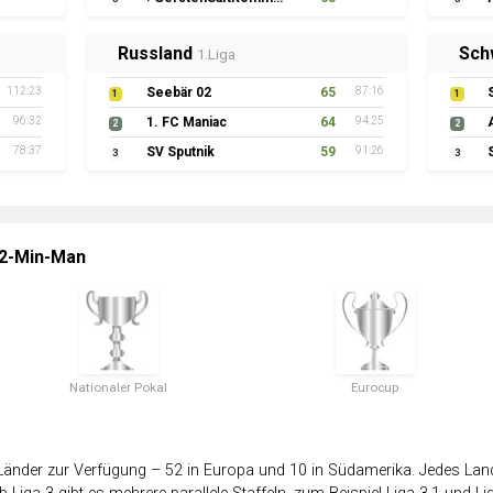
Russland
Sch
1.Liga
112:23
Seebär 02
65
87:16
1
1
96:32
1. FC Maniac
64
94:25
2
2
78:37
SV Sputnik
59
91:26
3
3
 2-Min-Man
Nationaler Pokal
Eurocup
änder zur Verfügung – 52 in Europa und 10 in Südamerika. Jedes Land 