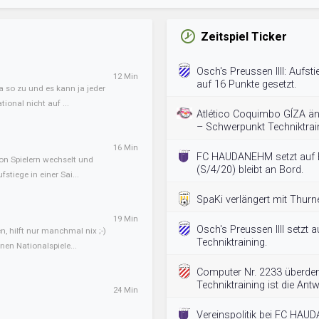
Zeitspiel Ticker
Osch's Preussen IIII: Aufst
12 Min
auf 16 Punkte gesetzt.
a so zu und es kann ja jeder
ional nicht auf ...
Atlético Coquimbo GÍZA än
– Schwerpunkt Techniktrai
16 Min
FC HAUDANEHM setzt auf E
von Spielern wechselt und
(S/4/20) bleibt an Bord.
tiege in einer Sai...
SpaKi verlängert mit Thurn
19 Min
Osch's Preussen IIII setzt a
, hilft nur manchmal nix ;-)
Techniktraining.
en Nationalspiele...
Computer Nr. 2233 überdenk
Techniktraining ist die Antw
24 Min
Vereinspolitik bei FC HAU