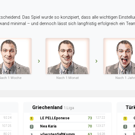
tscheidend. Das Spiel wurde so konzipiert, dass alle wichtigen Einstellu
ufwand minimal – und dennoch lässt sich langfristig erfolgreich ein Te
Nach 1 Woche
Nach 1 Monat
Nach 1 Jahr
Griechenland
Tür
1.Liga
92:24
LE PELLEponese
73
127:22
1
1
107:25
Nea Karia
70
123:27
2
2
80:21
>GerstenSaftKommando
63
94:28
3
3