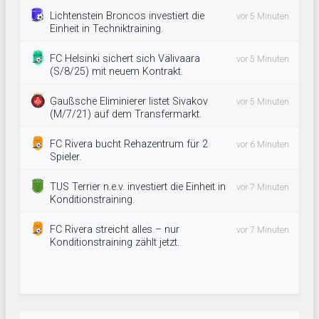
Lichtenstein Broncos investiert die
vor 5 Minuten
Einheit in Techniktraining.
FC Helsinki sichert sich Välivaara
vor 5 Minuten
(S/8/25) mit neuem Kontrakt.
Gaußsche Eliminierer listet Sivakov
vor 5 Minuten
(M/7/21) auf dem Transfermarkt.
FC Rivera bucht Rehazentrum für 2
vor 6 Minuten
Spieler.
TUS Terrier n.e.v. investiert die Einheit in
vor 7 Minuten
Konditionstraining.
FC Rivera streicht alles – nur
vor 7 Minuten
Konditionstraining zählt jetzt.