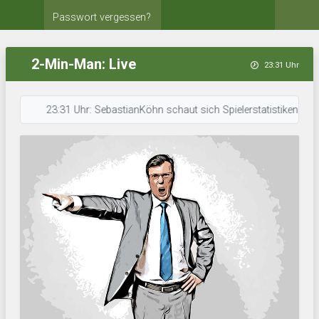
Passwort vergessen?
2-Min-Man: Live
23:31 Uhr
23:31 Uhr: SebastianKöhn schaut sich Spielerstatistiken an. • 23: