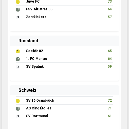
Juve FC
73
1
FSV AlCatraz 05
64
2
Zentkickers
57
3
Russland
Seebär 02
65
1
1. FC Maniac
64
2
SV Sputnik
59
3
Schweiz
SV 16 Osnabrück
72
1
AS Cinq Étoiles
71
2
SV Dortmund
61
3