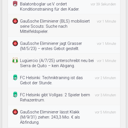
Balatonboglar ue.V. ordert
vor 39 Sekunden
Konditionstraining für den Kader.
Gaußsche Eliminierer (BLS) mobilisiert
vor 1 Minute
seine Scouts: Suche nach
Mittelfeldspieler.
Gaußsche Eliminierer jagt Grasser
vor 1 Minute
(M/5/23) – erstes Gebot gestellt.
Lugüercio (A/7/25) unterschreibt neu bei
vor 1 Minute
Sierra de Quito – kein Abgang.
FC Helsinki: Techniktraining ist das
vor 2 Minuten
Gebot der Stunde.
FC Helsinki gibt Vollgas: 2 Spieler beim
vor 3 Minuten
Rehazentrum.
Gaußsche Eliminierer lässt Klakk
vor 5 Minuten
(M/9/31) ziehen: 243,3 Mio. € als
Abfindung.