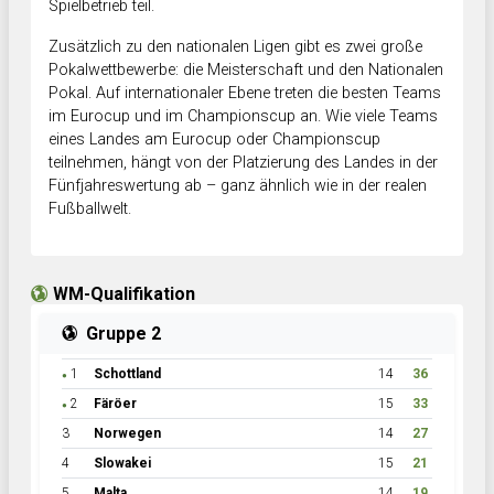
Spielbetrieb teil.
Zusätzlich zu den nationalen Ligen gibt es zwei große
Pokalwettbewerbe: die Meisterschaft und den Nationalen
Pokal. Auf internationaler Ebene treten die besten Teams
im Eurocup und im Championscup an. Wie viele Teams
eines Landes am Eurocup oder Championscup
teilnehmen, hängt von der Platzierung des Landes in der
Fünfjahreswertung ab – ganz ähnlich wie in der realen
Fußballwelt.
WM-Qualifikation
Gruppe 2
1
Schottland
14
36
●
2
Färöer
15
33
●
3
Norwegen
14
27
4
Slowakei
15
21
5
Malta
14
19