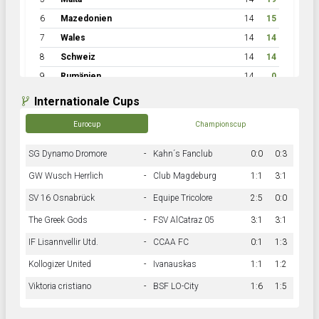
6
Mazedonien
14
15
7
Wales
14
14
8
Schweiz
14
14
9
Rumänien
14
0
Internationale Cups
Eurocup
Championscup
SG Dynamo Dromore
-
Kahn´s Fanclub
0:0
0:3
GW Wusch Herrlich
-
Club Magdeburg
1:1
3:1
SV 16 Osnabrück
-
Equipe Tricolore
2:5
0:0
The Greek Gods
-
FSV AlCatraz 05
3:1
3:1
IF Lisannvellir Utd.
-
CCAA FC
0:1
1:3
Kollogizer United
-
Ivanauskas
1:1
1:2
Viktoria cristiano
-
BSF LO-City
1:6
1:5
Hnk Rama
-
Südstadkicker
0:1
2:2