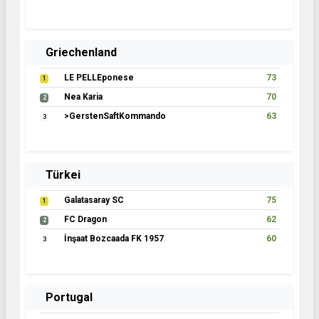
Griechenland
LE PELLEponese
73
1
Nea Karia
70
2
>GerstenSaftKommando
63
3
Türkei
Galatasaray SC
75
1
FC Dragon
62
2
İnşaat Bozcaada FK 1957
60
3
Portugal