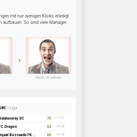
ngen mit nur wenigen Klicks erledigt
am aufbauen. So sind viele Manager
Nach 10 Jahren
kei
1.Liga
Galatasaray SC
75
117:22
FC Dragon
62
90:28
İnşaat Bozcaada FK 1957
60
92:36