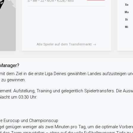
S • 8er • 22 • NOR • €228,7 Mio
So
Mo
Di
Mi
Alle Spieler auf dem Transfermarkt →
-Manager?
it dem Ziel in die erste Liga Deines gewählten Landes aufzusteigen un
e zu gewinnen.
ent: Aufstellung, Training und gelegentlich Spielertransfers. Die Aus
 Nacht um 03:30 Uhr.
wie Eurocup und Championscup
el genügen weniger als zwei Minuten pro Tag, um die optimale Vorbere