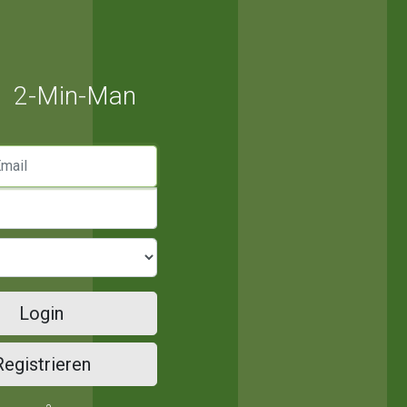
2-Min-Man
mail
Login
Registrieren