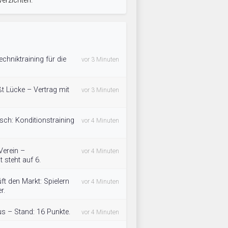
erzichten.
chniktraining für die
vor 3 Minuten
t Lücke – Vertrag mit
vor 3 Minuten
isch: Konditionstraining
vor 4 Minuten
Verein –
vor 4 Minuten
 steht auf 6.
t den Markt: Spielern
vor 4 Minuten
r.
s – Stand: 16 Punkte.
vor 4 Minuten