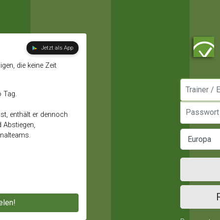
Jetzt als App
gen, die keine Zeit
Manager / E
o Tag.
Passwort
st, enthält er dennoch
d Abstiegen,
onalteams.
elen!