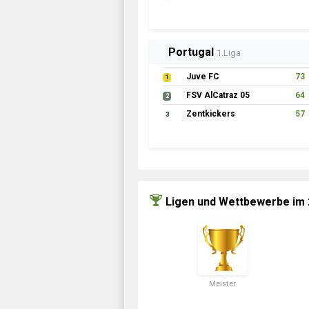
Portugal
1.Liga
Juve FC
73
1
FSV AlCatraz 05
64
2
Zentkickers
57
3
Ligen und Wettbewerbe im
Meister