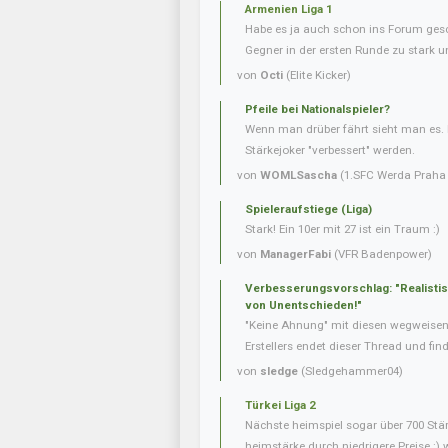
Armenien Liga 1
Habe es ja auch schon ins Forum gesc
Gegner in der ersten Runde zu stark u
von
Octi
(Elite Kicker)
Pfeile bei Nationalspieler?
Wenn man drüber fährt sieht man es. 
Stärkejoker "verbessert" werden.
von
WOMLSascha
(1.SFC Werda Praha 
Spieleraufstiege (Liga)
Stark! Ein 10er mit 27 ist ein Traum :)
von
ManagerFabi
(VFR Badenpower)
Verbesserungsvorschlag: "Realisti
von Unentschieden!"
"Keine Ahnung" mit diesen wegweise
Erstellers endet dieser Thread und fin
von
sledge
(Sledgehammer04)
Türkei Liga 2
Nächste heimspiel sogar über 700 Stär
heimstärke durch niedrigere Preise :) 