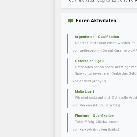
den nächsten Gegner zu treffen und
Foren Aktivitäten
Argentinien - Qualifikation
Unsere Gebete sind erhört worden..^^
von
geilerLemmi
(Genial Karamelo LM
Österreich Liga 2
Hatte auch schon späte Aufstiege mi
Spielkultur investieren (habe das Gefüh
von
andi99
(Andy17)
Malta Liga 1
Wir sind stolz auf dich DJ :) tolle Arbei
von
Pereira
(FC Valletta City)
Finnland - Qualifikation
Toller Erfolg, Glückwunsch
von
kaiko-hahnchen
(kaiko)