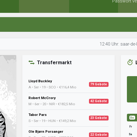
Passwort ve
12:40 Uhr: saar-de-luxe scha
Transfermarkt
Lloyd Buckley
79 Gebote
A • 5er • 19 • SCO • €116,4 Mio
Robert McCrory
42 Gebote
M • 6er • 20 • NIR • €182,5 Mio
Tabor Pars
23 Gebote
Do
S • 5er • 19 • HUN • €149,2 Mio
Fr
Ole Bjørn Porsanger
Sa
22 Gebote