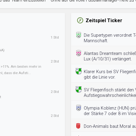
 das Team einzustellen – ohne auf die volle Fußballmanager-Tiefe zu v
Zeitspiel Ticker
Die Supertypen verordnet Te
1 Std
Mannschaft.
AA)
Alantas Dreamteam schließ
Lux (A/10/31) verlängert.
2 Std
t >11%. Am besten mehr in
Klarer Kurs bei SV Fliegenf
l, dass die Aufsti...
gibt die Linie vor.
SV Fliegenfisch stärkt den 
2 Std
Aufstiegswahrscheinlichkeit
t
Olympia Koblenz (HUN) prüf
der Stärke 7 oder 8 im Visie
2 Std
Don-Animals baut Moral au