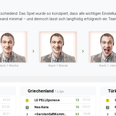
tscheidend. Das Spiel wurde so konzipiert, dass alle wichtigen Einstellu
ufwand minimal – und dennoch lässt sich langfristig erfolgreich ein Te
Nach 1 Woche
Nach 1 Monat
Nach 1 Jahr
Griechenland
Tür
1.Liga
92:24
LE PELLEponese
73
127:22
1
1
107:25
Nea Karia
70
123:27
2
2
80:21
>GerstenSaftKommando
63
94:28
3
3