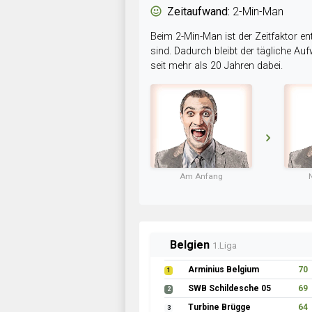
Zeitaufwand:
2-Min-Man
Beim 2-Min-Man ist der Zeitfaktor en
sind. Dadurch bleibt der tägliche A
seit mehr als 20 Jahren dabei.
Am Anfang
Belgien
1.Liga
Arminius Belgium
70
1
SWB Schildesche 05
69
2
Turbine Brügge
64
3