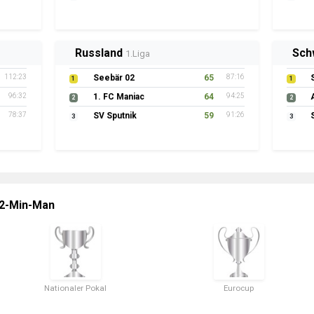
Russland
Sch
1.Liga
112:23
Seebär 02
65
87:16
1
1
96:32
1. FC Maniac
64
94:25
2
2
78:37
SV Sputnik
59
91:26
3
3
 2-Min-Man
Nationaler Pokal
Eurocup