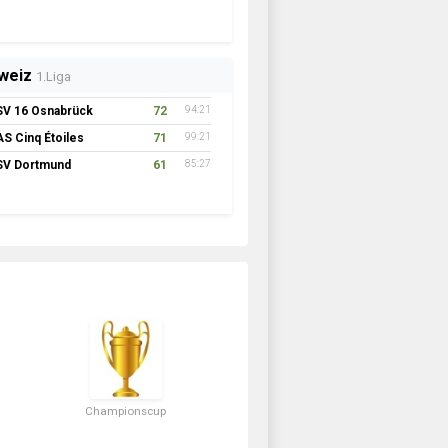
weiz
1.Liga
SV 16 Osnabrück
72
94:21
AS Cinq Étoiles
71
99:21
SV Dortmund
61
85:27
Championscup