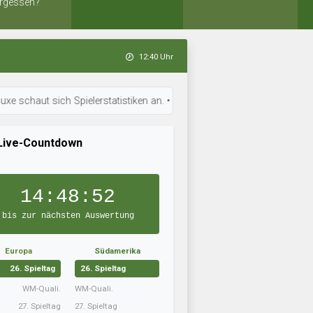
rgessen?
12:40 Uhr
ut sich Spielerstatistiken an. • 12:37 Uhr: 07 Lowlands Athletic ist ber
Live-Countdown
14:48:51
bis zur nächsten Auswertung
Europa
Südamerika
26. Spieltag
26. Spieltag
WM-Quali.
WM-Quali.
27. Spieltag
27. Spieltag