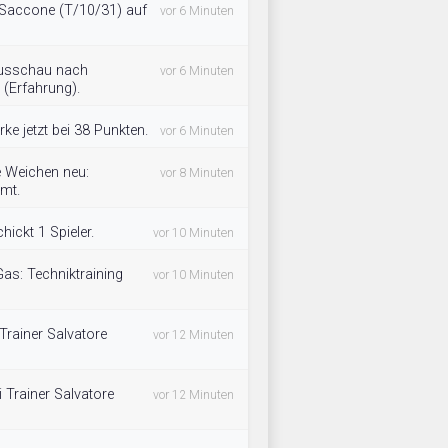
t Saccone (T/10/31) auf
vor 6 Minuten
 Ausschau nach
vor 6 Minuten
(Erfahrung).
ke jetzt bei 38 Punkten.
vor 6 Minuten
e Weichen neu:
vor 8 Minuten
mmt.
ickt 1 Spieler.
vor 10 Minuten
as: Techniktraining
vor 10 Minuten
 Trainer Salvatore
vor 12 Minuten
i Trainer Salvatore
vor 12 Minuten