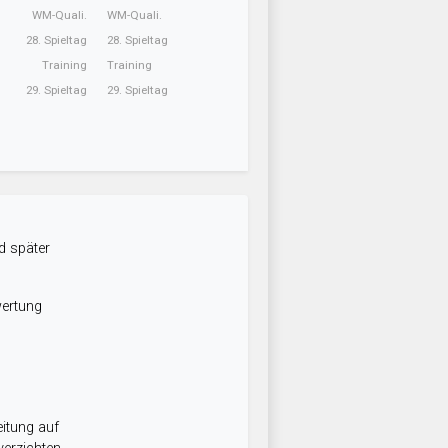
WM-Quali.
WM-Quali.
28. Spieltag
28. Spieltag
Training
Training
29. Spieltag
29. Spieltag
d später
wertung
itung auf