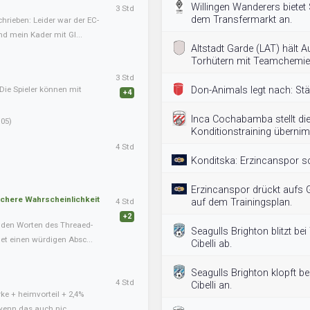
Willingen Wanderers biete
3 Std
dem Transfermarkt an.
hrieben: Leider war der EC-
nd mein Kader mit Gl...
Altstadt Garde (LAT) hält
Torhütern mit Teamchemie 
3 Std
Die Spieler können mit
Don-Animals legt nach: Stär
+4
Inca Cochabamba stellt di
05)
Konditionstraining überni
4 Std
Konditska: Erzincanspor sch
Erzincanspor drückt aufs G
schere Wahrscheinlichkeit
4 Std
auf dem Trainingsplan.
+2
nden Worten des Threaed-
Seagulls Brighton blitzt bei
det einen würdigen Absc...
Cibelli ab.
Seagulls Brighton klopft be
4 Std
Cibelli an.
ke + heimvorteil + 2,4%
wenn das auch nic...