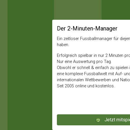
Der 2-Minuten-Manager
Ein zeitloser Fussballmanager für diejeni
haben.
Erfolgreich spielbar in nur 2 Minuten pr
Nur eine Auswertung pro Tag.
Obwohl er schnell & einfach zu spielen i
eine komplexe Fussballwelt mit Auf- un
internationalen Wettbewerben und Nati
Seit 2005 online und kostenlos.
Jetzt mitspi