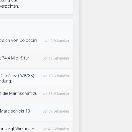
itung auf
erzichten.
t sich von Coloccini
vor 6 Sekunden
t 74,4 Mio. € für
vor 12 Sekunden
t Giménez (A/8/33)
vor 18 Sekunden
indung.
rt die Mannschaft zu
vor 33 Sekunden
 Mare schickt 10
vor 39 Sekunden
ion zeigt Wirkung –
vor 43 Sekunden