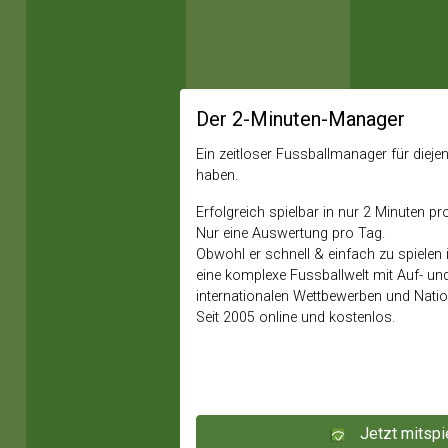
Der 2-Minuten-Manager
Ein zeitloser Fussballmanager für diejeni
haben.
Erfolgreich spielbar in nur 2 Minuten pr
Nur eine Auswertung pro Tag.
Obwohl er schnell & einfach zu spielen i
eine komplexe Fussballwelt mit Auf- un
internationalen Wettbewerben und Nati
Seit 2005 online und kostenlos.
Jetzt mitspi