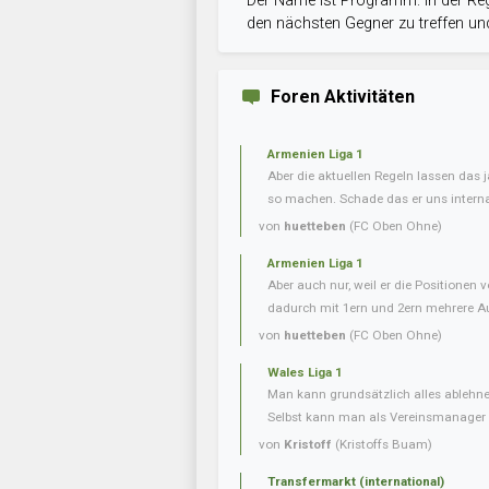
Der Name ist Programm: In der Reg
den nächsten Gegner zu treffen und
Foren Aktivitäten
Armenien Liga 1
Aber die aktuellen Regeln lassen das j
so machen. Schade das er uns internat
von
huetteben
(FC Oben Ohne)
Armenien Liga 1
Aber auch nur, weil er die Positionen 
dadurch mit 1ern und 2ern mehrere Aufs
von
huetteben
(FC Oben Ohne)
Wales Liga 1
Man kann grundsätzlich alles ablehnen
Selbst kann man als Vereinsmanager n
von
Kristoff
(Kristoffs Buam)
Transfermarkt (international)