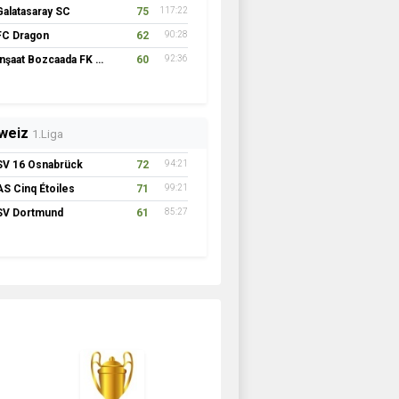
Galatasaray SC
75
117:22
FC Dragon
62
90:28
İnşaat Bozcaada FK 1957
60
92:36
weiz
1.Liga
SV 16 Osnabrück
72
94:21
AS Cinq Étoiles
71
99:21
SV Dortmund
61
85:27