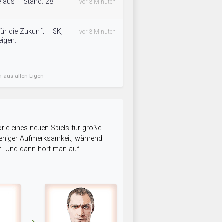
e aus – Stand: 28
vor 3 Minuten
r die Zukunft – SK,
vor 3 Minuten
eigen.
n aus allen Ligen
rie eines neuen Spiels für große
 weniger Aufmerksamkeit, während
n. Und dann hört man auf.