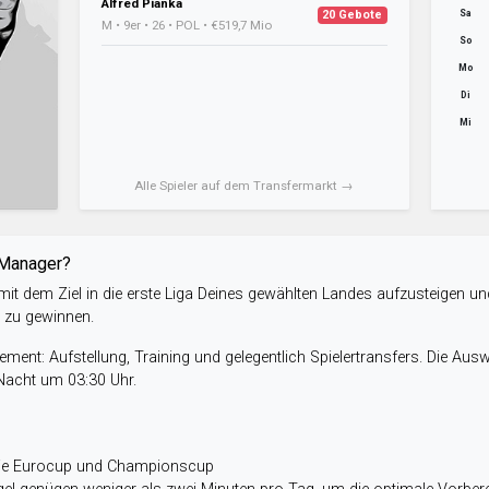
Alfred Pianka
Sa
20 Gebote
M • 9er • 26 • POL • €519,7 Mio
So
Mo
Di
Mi
Alle Spieler auf dem Transfermarkt →
-Manager?
it dem Ziel in die erste Liga Deines gewählten Landes aufzusteigen un
e zu gewinnen.
ent: Aufstellung, Training und gelegentlich Spielertransfers. Die Aus
 Nacht um 03:30 Uhr.
wie Eurocup und Championscup