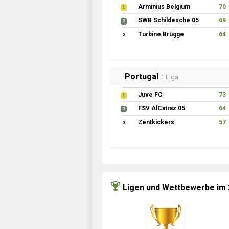
Arminius Belgium
70
1
SWB Schildesche 05
69
2
Turbine Brügge
64
3
Portugal
1.Liga
Juve FC
73
1
FSV AlCatraz 05
64
2
Zentkickers
57
3
Ligen und Wettbewerbe im