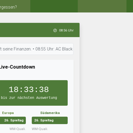
rgessen?
08:56 Uhr
Finanzen. • 08:55 Uhr: AC Black Panthers ist bereit für den nächsten Sp
Live-Countdown
18:33:38
bis zur nächsten Auswertung
Europa
Südamerika
26. Spieltag
26. Spieltag
WM-Quali.
WM-Quali.