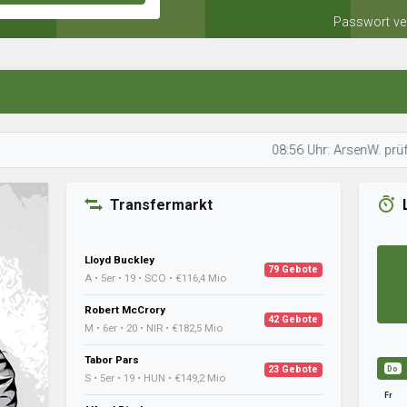
Passwort ve
08:56 Uhr: ArsenW. prüft seine 
Transfermarkt
Lloyd Buckley
79 Gebote
A • 5er • 19 • SCO • €116,4 Mio
Robert McCrory
42 Gebote
M • 6er • 20 • NIR • €182,5 Mio
Tabor Pars
23 Gebote
Do
S • 5er • 19 • HUN • €149,2 Mio
Fr