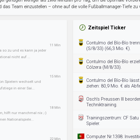
el genügen weniger als zwei Minuten pro Tag, um die optimale Vorbere
 das Team einzustellen – ohne auf die volle Fußballmanager-Tiefe zu v
Zeitspiel Ticker
Contulmo del Bío-Bío trenn
11 Min
(S/8/33) (66,3 Mio. €).
a so zu und es kann ja jeder
ional nicht auf ...
Contulmo del Bío-Bío erziel
Cólzera (M/8/33).
15 Min
Contulmo del Bío-Bío läss
von Spielern wechselt und
ziehen: 80,9 Mio. € als Abf
tiege in einer Sai...
Osch's Preussen III beorde
Techniktraining.
18 Min
, hilft nur manchmal nix ;-)
Trainingszentrum: CF Satu
en Nationalspiele...
Spieler.
Computer Nr.1398: Investit
22 Min