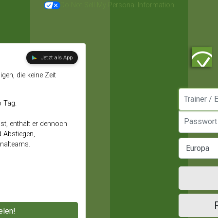
Do Not Sell My Personal Information
Jetzt als App
gen, die keine Zeit
Manager / E
o Tag.
Passwort
st, enthält er dennoch
d Abstiegen,
onalteams.
elen!