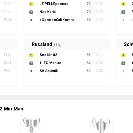
92:24
LE PELLEponese
73
127:22
1
1
107:25
Nea Karia
70
123:27
2
2
80:21
>GerstenSaftKommando
63
94:28
3
3
Russland
Sch
1.Liga
112:23
Seebär 02
65
87:16
1
1
96:32
1. FC Maniac
64
94:25
2
2
78:37
SV Sputnik
59
91:26
3
3
 2-Min-Man