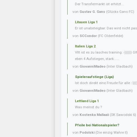
Der Transfermarkt ist erhitzt...
von
Gustav G. Gans
(Glücks Gans FC)
Litauen Liga 1
Er ist unabsteigbar. Das wird nicht pas
von
SCCondor
(FC Oldenfelde)
Italien Liga 2
Vllt ist es zu lasches training :-)))))
eben 4 Aufstiegen, stark......
von
GiovanniMadeo
(Inter Gladbach)
Spieleraufstiege (Liga)
Ist doch direkt eine Freude für alle :-)))
von
GiovanniMadeo
(Inter Gladbach)
Lettland Liga 1
Was meinst du ?
von
Kostenka Mallaaii
(SK Sawodski 6)
Pfeile bei Nationalspieler?
von
Podolski
(Die einzig Wahre II)