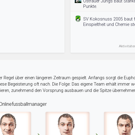
Ostrauer Jungs baut Stärk
Punkte.
SV Kokosnuss 2005 baut fü
Einspieltheit und Chemie st
Aktivitäte
r Regel über einen längeren Zeitraum gespielt. Anfangs sorgt die Eupho
 diese Begeisterung oft nach. Die Folge: Das eigene Team erhält immer
stieren, zunehmend den Vorsprung ausbauen und die Spitze übernehme
nlinefussballmanager