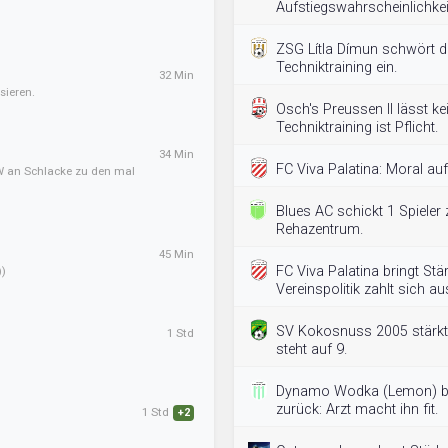
Aufstiegswahrscheinlichkei
ZSG Lítla Dímun schwört d
Techniktraining ein.
32 Min
sieren.
Osch's Preussen II lässt ke
Techniktraining ist Pflicht.
34 Min
FC Viva Palatina: Moral auf
) GW an Schlacke zu den mal
Blues AC schickt 1 Spieler
Rehazentrum.
45 Min
FC Viva Palatina bringt Stä
))
Vereinspolitik zahlt sich au
SV Kokosnuss 2005 stärkt
1 Std
steht auf 9.
Dynamo Wodka (Lemon) bri
zurück: Arzt macht ihn fit.
1 Std
+2