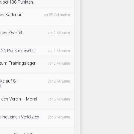
t bei 108 Punkten.
en Kader auf
vor 55 Sekunden
inen Zweifel:
vor 2 Minuten
 24 Punkte gesetzt.
vor 2 Minuten
 zum Trainingslager:
vor 2 Minuten
rke auf 8 –
vor 2 Minuten
s.
 den Verein – Moral
vor 3 Minuten
ngt einen Verletzten
vor 3 Minuten