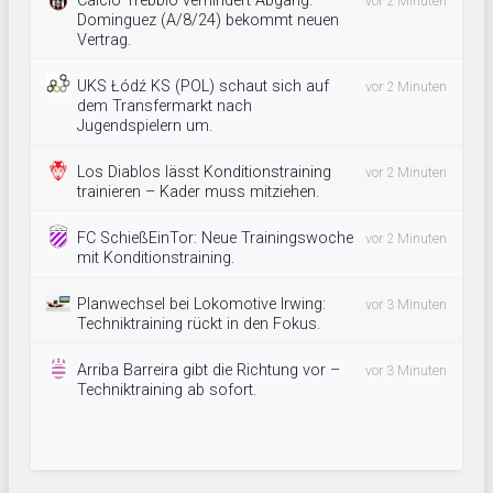
Calcio Trebbio verhindert Abgang:
vor 2 Minuten
Dominguez (A/8/24) bekommt neuen
Vertrag.
UKS Łódź KS (POL) schaut sich auf
vor 2 Minuten
dem Transfermarkt nach
Jugendspielern um.
Los Diablos lässt Konditionstraining
vor 2 Minuten
trainieren – Kader muss mitziehen.
FC SchießEinTor: Neue Trainingswoche
vor 2 Minuten
mit Konditionstraining.
Planwechsel bei Lokomotive Irwing:
vor 3 Minuten
Techniktraining rückt in den Fokus.
Arriba Barreira gibt die Richtung vor –
vor 3 Minuten
Techniktraining ab sofort.