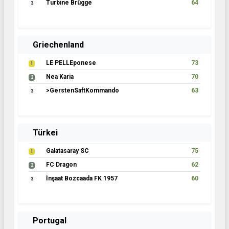
Turbine Brügge
64
3
Griechenland
LE PELLEponese
73
1
Nea Karia
70
2
>GerstenSaftKommando
63
3
Türkei
Galatasaray SC
75
1
FC Dragon
62
2
İnşaat Bozcaada FK 1957
60
3
Portugal