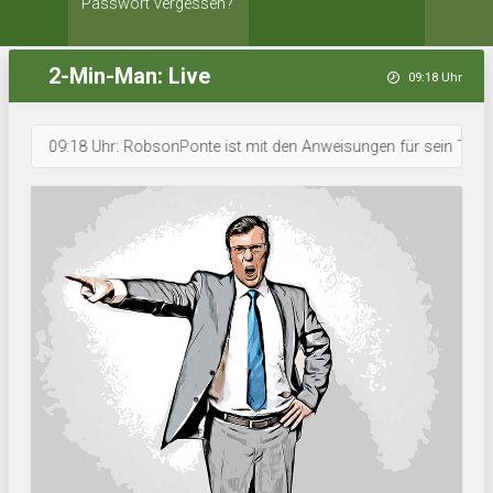
Passwort vergessen?
2-Min-Man: Live
09:18 Uhr
09:18 Uhr: RobsonPonte ist mit den Anweisungen für sein Team durch. •