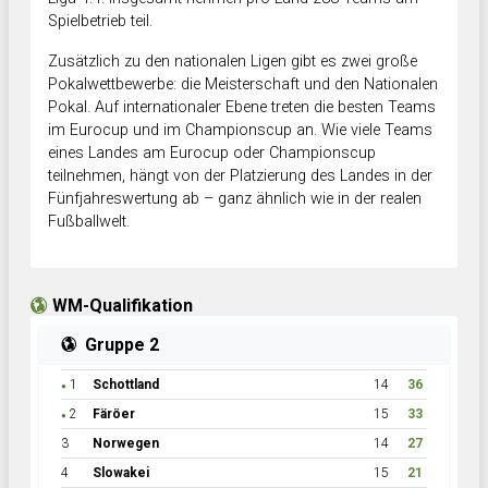
Spielbetrieb teil.
Zusätzlich zu den nationalen Ligen gibt es zwei große
Pokalwettbewerbe: die Meisterschaft und den Nationalen
Pokal. Auf internationaler Ebene treten die besten Teams
im Eurocup und im Championscup an. Wie viele Teams
eines Landes am Eurocup oder Championscup
teilnehmen, hängt von der Platzierung des Landes in der
Fünfjahreswertung ab – ganz ähnlich wie in der realen
Fußballwelt.
WM-Qualifikation
Gruppe 2
1
Schottland
14
36
●
2
Färöer
15
33
●
3
Norwegen
14
27
4
Slowakei
15
21