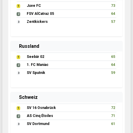
Juve FC
73
1
FSV AlCatraz 05
64
2
Zentkickers
57
3
Russland
Seebär 02
65
1
1. FC Maniac
64
2
SV Sputnik
59
3
Schweiz
SV 16 Osnabrück
72
1
AS Cinq Étoiles
71
2
SV Dortmund
61
3