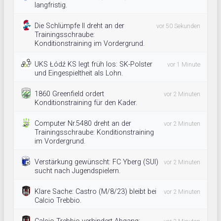
langfristig.
Die Schlümpfe II dreht an der
vor 50 Sekunden
Trainingsschraube:
Konditionstraining im Vordergrund.
UKS Łódź KS legt früh los: SK-Polster
vor 1 Minute
und Eingespieltheit als Lohn.
1860 Greenfield ordert
vor 2 Minuten
Konditionstraining für den Kader.
Computer Nr.5480 dreht an der
vor 2 Minuten
Trainingsschraube: Konditionstraining
im Vordergrund.
Verstärkung gewünscht: FC Yberg (SUI)
vor 2 Minuten
sucht nach Jugendspielern.
Klare Sache: Castro (M/8/23) bleibt bei
vor 2 Minuten
Calcio Trebbio.