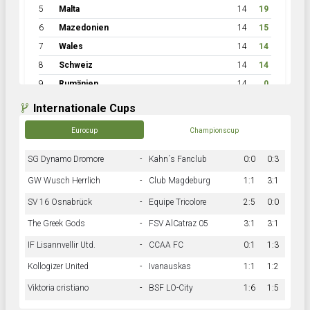
5
Malta
14
19
6
Mazedonien
14
15
7
Wales
14
14
8
Schweiz
14
14
9
Rumänien
14
0
Internationale Cups
Eurocup
Championscup
SG Dynamo Dromore
-
Kahn´s Fanclub
0:0
0:3
GW Wusch Herrlich
-
Club Magdeburg
1:1
3:1
SV 16 Osnabrück
-
Equipe Tricolore
2:5
0:0
The Greek Gods
-
FSV AlCatraz 05
3:1
3:1
IF Lisannvellir Utd.
-
CCAA FC
0:1
1:3
Kollogizer United
-
Ivanauskas
1:1
1:2
Viktoria cristiano
-
BSF LO-City
1:6
1:5
Hnk Rama
-
Südstadkicker
0:1
2:2