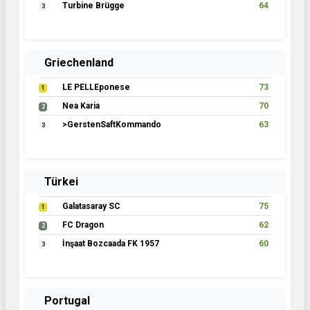
Turbine Brügge
64
3
Griechenland
LE PELLEponese
73
1
Nea Karia
70
2
>GerstenSaftKommando
63
3
Türkei
Galatasaray SC
75
1
FC Dragon
62
2
İnşaat Bozcaada FK 1957
60
3
Portugal