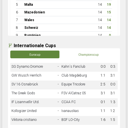
5
Malta
14
19
6
Mazedonien
14
15
7
Wales
14
14
8
Schweiz
14
14
9
Rumänien
14
0
Internationale Cups
Eurocup
Championscup
SG Dynamo Dromore
-
Kahn´s Fanclub
0:0
0:3
GW Wusch Herrlich
-
Club Magdeburg
1:1
3:1
SV 16 Osnabrück
-
Equipe Tricolore
2:5
0:0
The Greek Gods
-
FSV AlCatraz 05
3:1
3:1
IF Lisannvellir Utd.
-
CCAA FC
0:1
1:3
Kollogizer United
-
Ivanauskas
1:1
1:2
Viktoria cristiano
-
BSF LO-City
1:6
1:5