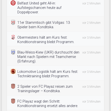
Belfast United geht All-in:
vor 2 Minuten
Aufstiegschancen heute auf
Doppelpower.
11er Stammtisch gibt Vollgas: 13
vor 2 Minuten
Spieler beim Konditska.
Obermeisters hält am Kurs fest:
vor 3 Minuten
Konditionstraining bleibt Programm.
Blau-Weiss-Kiew (UKR) durchsucht den
vor 3 Minuten
Markt nach Spielern mit Teamchemie
(Erfahrung).
Lokomotive Logistik hält am Kurs fest:
vor 3 Minuten
Techniktraining bleibt Programm.
2 Spieler von FC Playaz reisen zum
vor 3 Minuten
Trainingslager – Konditska.
FC Playaz wagt den Schritt:
vor 3 Minuten
Konditionstraining ersetzt alles andere.