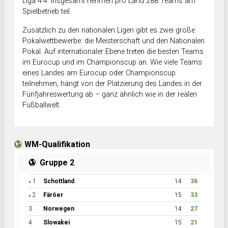
Liga 4.4. Insgesamt nehmen pro Land 288 Teams am
Spielbetrieb teil.
Zusätzlich zu den nationalen Ligen gibt es zwei große
Pokalwettbewerbe: die Meisterschaft und den Nationalen
Pokal. Auf internationaler Ebene treten die besten Teams
im Eurocup und im Championscup an. Wie viele Teams
eines Landes am Eurocup oder Championscup
teilnehmen, hängt von der Platzierung des Landes in der
Fünfjahreswertung ab – ganz ähnlich wie in der realen
Fußballwelt.
WM-Qualifikation
Gruppe 2
1
Schottland
14
36
●
2
Färöer
15
33
●
3
Norwegen
14
27
4
Slowakei
15
21