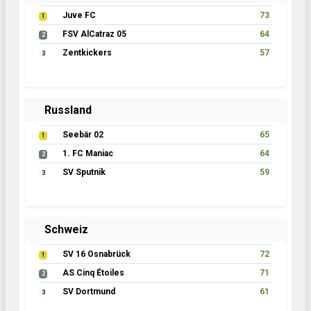
Juve FC
73
1
FSV AlCatraz 05
64
2
Zentkickers
57
3
Russland
Seebär 02
65
1
1. FC Maniac
64
2
SV Sputnik
59
3
Schweiz
SV 16 Osnabrück
72
1
AS Cinq Étoiles
71
2
SV Dortmund
61
3