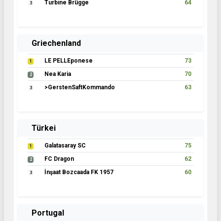
Turbine Brügge
64
3
Griechenland
LE PELLEponese
73
1
Nea Karia
70
2
>GerstenSaftKommando
63
3
Türkei
Galatasaray SC
75
1
FC Dragon
62
2
İnşaat Bozcaada FK 1957
60
3
Portugal