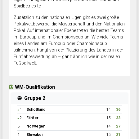
Spielbetrieb teil.
Zusätzlich zu den nationalen Ligen gibt es zwei große
Pokalwettbewerbe: die Meisterschaft und den Nationalen
Pokal. Auf internationaler Ebene treten die besten Teams
im Eurocup und im Championscup an. Wie viele Teams
eines Landes am Eurocup oder Championscup
teilnehmen, hängt von der Platzierung des Landes in der
Fünfjahreswertung ab – ganz ähnlich wie in der realen
Fußballwelt.
WM-Qualifikation
Gruppe 2
1
Schottland
14
36
●
2
Färöer
15
33
●
3
Norwegen
14
27
4
Slowakei
15
21