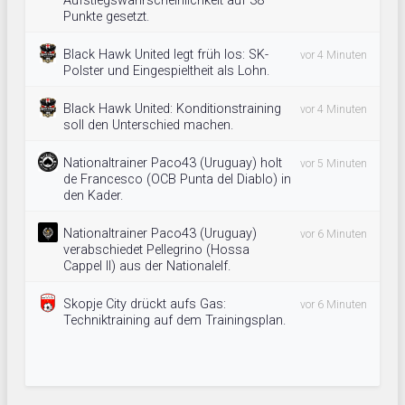
Aufstiegswahrscheinlichkeit auf 38
Punkte gesetzt.
Black Hawk United legt früh los: SK-
vor 4 Minuten
Polster und Eingespieltheit als Lohn.
Black Hawk United: Konditionstraining
vor 4 Minuten
soll den Unterschied machen.
Nationaltrainer Paco43 (Uruguay) holt
vor 5 Minuten
de Francesco (OCB Punta del Diablo) in
den Kader.
Nationaltrainer Paco43 (Uruguay)
vor 6 Minuten
verabschiedet Pellegrino (Hossa
Cappel II) aus der Nationalelf.
Skopje City drückt aufs Gas:
vor 6 Minuten
Techniktraining auf dem Trainingsplan.