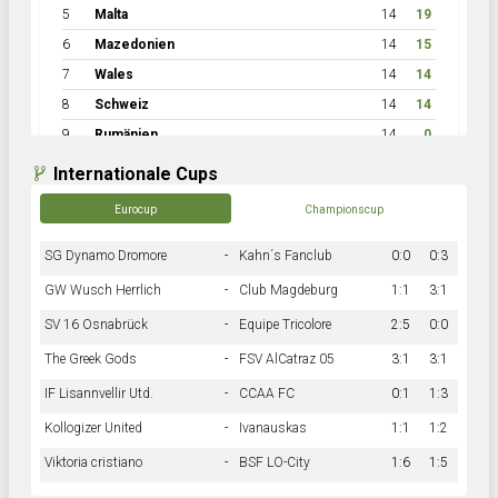
5
Malta
14
19
6
Mazedonien
14
15
7
Wales
14
14
8
Schweiz
14
14
9
Rumänien
14
0
Internationale Cups
Eurocup
Championscup
SG Dynamo Dromore
-
Kahn´s Fanclub
0:0
0:3
GW Wusch Herrlich
-
Club Magdeburg
1:1
3:1
SV 16 Osnabrück
-
Equipe Tricolore
2:5
0:0
The Greek Gods
-
FSV AlCatraz 05
3:1
3:1
IF Lisannvellir Utd.
-
CCAA FC
0:1
1:3
Kollogizer United
-
Ivanauskas
1:1
1:2
Viktoria cristiano
-
BSF LO-City
1:6
1:5
Hnk Rama
-
Südstadkicker
0:1
2:2