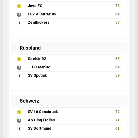
Juve FC
73
1
FSV AlCatraz 05
64
2
Zentkickers
57
3
Russland
Seebär 02
65
1
1. FC Maniac
64
2
SV Sputnik
59
3
Schweiz
SV 16 Osnabrück
72
1
AS Cinq Étoiles
71
2
SV Dortmund
61
3