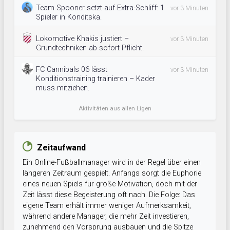
Team Spooner setzt auf Extra-Schliff: 1
vor 3 Minuten
Spieler in Konditska.
Lokomotive Khakis justiert –
vor 3 Minuten
Grundtechniken ab sofort Pflicht.
FC Cannibals 06 lässt
vor 3 Minuten
Konditionstraining trainieren – Kader
muss mitziehen.
Aktivitäten aus allen Ligen
Zeitaufwand
Ein Online-Fußballmanager wird in der Regel über einen
längeren Zeitraum gespielt. Anfangs sorgt die Euphorie
eines neuen Spiels für große Motivation, doch mit der
Zeit lässt diese Begeisterung oft nach. Die Folge: Das
eigene Team erhält immer weniger Aufmerksamkeit,
während andere Manager, die mehr Zeit investieren,
zunehmend den Vorsprung ausbauen und die Spitze