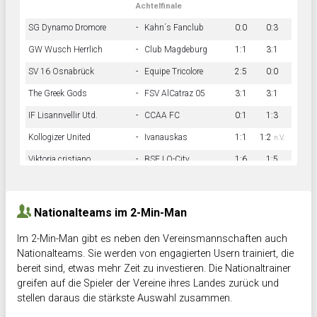
Achtelfinale
SG Dynamo Dromore
-
Kahn´s Fanclub
0:0
0:3
GW Wusch Herrlich
-
Club Magdeburg
1:1
3:1
SV 16 Osnabrück
-
Equipe Tricolore
2:5
0:0
The Greek Gods
-
FSV AlCatraz 05
3:1
3:1
IF Lisannvellir Utd.
-
CCAA FC
0:1
1:3
Kollogizer United
-
Ivanauskas
1:1
1:2
n.V.
Viktoria cristiano
-
BSF LO-City
1:6
1:5
Hnk Rama
-
Südstadkicker
0:1
2:2
Nationalteams im 2-Min-Man
Im 2-Min-Man gibt es neben den Vereinsmannschaften auch
Nationalteams. Sie werden von engagierten Usern trainiert, die
bereit sind, etwas mehr Zeit zu investieren. Die Nationaltrainer
greifen auf die Spieler der Vereine ihres Landes zurück und
stellen daraus die stärkste Auswahl zusammen.