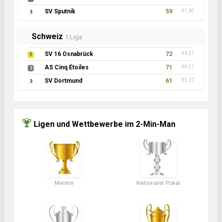
SV Sputnik
59
91:26
3
Schweiz
1.Liga
SV 16 Osnabrück
72
94:21
1
AS Cinq Étoiles
71
99:21
2
SV Dortmund
61
85:27
3
Ligen und Wettbewerbe im 2-Min-Man
Meister
Nationaler Pokal