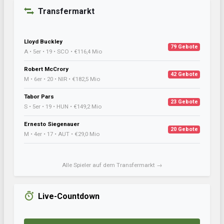
Transfermarkt
Lloyd Buckley
79 Gebote
A • 5er • 19 • SCO • €116,4 Mio
Robert McCrory
42 Gebote
M • 6er • 20 • NIR • €182,5 Mio
Tabor Pars
23 Gebote
S • 5er • 19 • HUN • €149,2 Mio
Ernesto Siegenauer
20 Gebote
M • 4er • 17 • AUT • €29,0 Mio
Alle Spieler auf dem Transfermarkt →
Live-Countdown