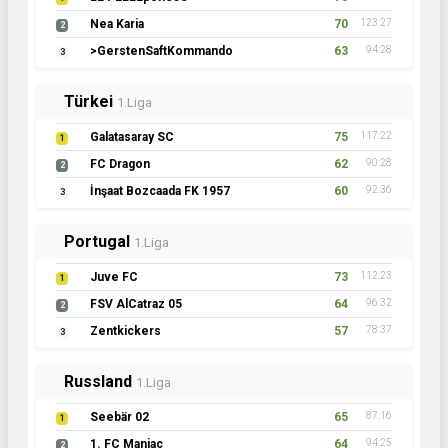
Nea Karia
70
123:27
2
>GerstenSaftKommando
63
94:28
3
Türkei
1.Liga
Galatasaray SC
75
117:22
1
FC Dragon
62
90:28
2
İnşaat Bozcaada FK 1957
60
92:36
3
Portugal
1.Liga
Juve FC
73
112:23
1
FSV AlCatraz 05
64
96:32
2
Zentkickers
57
78:37
3
Russland
1.Liga
Seebär 02
65
87:16
1
1. FC Maniac
64
94:25
2