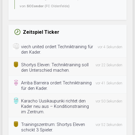
von
SCCondor
(FC Oldenfelde)
Zeitspiel Ticker
viech united ordert Techniktraining für
vor 4 Sekunden
den Kader.
Shortys Eleven: Techniktraining soll
vor 22 Sekunden
den Unterschied machen.
Arriba Barreira ordert Techniktraining
vor 41 Sekunden
für den Kader.
Karacho Uusikaupunki richtet den
vor 50 Sekunden
Kader neu aus – Konditionstraining
im Zentrum.
Trainingszentrum: Shortys Eleven
vor 52 Sekunden
schickt 3 Spieler.