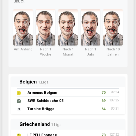
dabei.
Am Anfang
Nach 1
Nach 1
Nach 1
Nach 10
Woche
Monat
Jahr
Jahren
Belgien
1.Liga
Arminius Belgium
70
92:24
1
SWB Schildesche 05
69
107:25
2
Turbine Brügge
64
80:21
3
Griechenland
1.Liga
LE PELLEponese
73
127:22
1