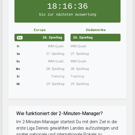
18:16:36
bis zur nächsten Auswertung
Europa
Südamerika
26. Spieltag
26. Spieltag
Do
WM-Quali.
WM-Quali.
Fr
27. Spieltag
27. Spieltag
Sa
WM-Quali.
WM-Quali.
So
28. Spieltag
28. Spieltag
Mo
Training
Training
Di
29. Spieltag
29. Spieltag
Mi
Wie funktioniert der 2-Minuten-Manager?
Im 2-Minuten-Manager startest Du mit dem Ziel in die
erste Liga Deines gewählten Landes aufzusteigen und
später nationale und internationale Pokale zu