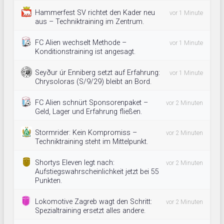
Hammerfest SV richtet den Kader neu
vor 1 Minute
aus – Techniktraining im Zentrum.
FC Alien wechselt Methode –
vor 1 Minute
Konditionstraining ist angesagt.
Seyður úr Enniberg setzt auf Erfahrung:
vor 1 Minute
Chrysoloras (S/9/29) bleibt an Bord.
FC Alien schnürt Sponsorenpaket –
vor 2 Minuten
Geld, Lager und Erfahrung fließen.
Stormrider: Kein Kompromiss –
vor 2 Minuten
Techniktraining steht im Mittelpunkt.
Shortys Eleven legt nach:
vor 2 Minuten
Aufstiegswahrscheinlichkeit jetzt bei 55
Punkten.
Lokomotive Zagreb wagt den Schritt:
vor 2 Minuten
Spezialtraining ersetzt alles andere.