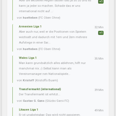
Aber die aktuellen Regeln lassen das ja so zu und es
+1
kann ja jeder so machen. Schade das er uns
international nicht auf ...
von
huetteben
(FC Oben Ohne)
Armenien Liga 1
32 Min
Aber auch nur, weil er die Positionen von Spielern
+1
wechselt und dadurch mit 1ern und 2ern mehrere
Aufstiege in einer Sai...
von
huetteben
(FC Oben Ohne)
Wales Liga 1
35 Min
Man kann grundsätzlich alles ablehnen, hilft nur
manchmal nix ;-) Selbst kann man als
Vereinsmanager nen Nationalspiele...
von
Kristoff
(Kristoffs Buam)
Transfermarkt (international)
39 Min
Der Transfermarkt ist erhitzt...
von
Gustav G. Gans
(Glücks Gans FC)
Litauen Liga 1
49 Min
Er ist unabsteigbar. Das wird nicht passieren.