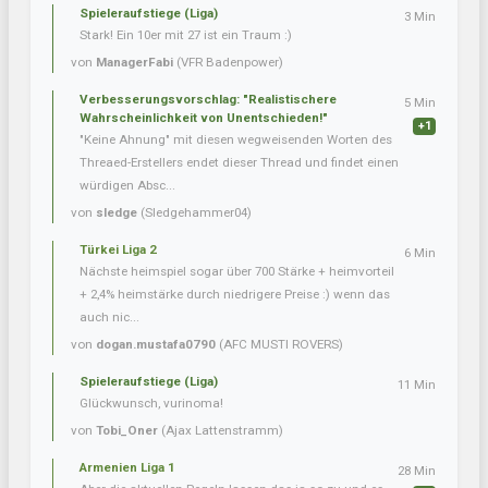
Spieleraufstiege (Liga)
3 Min
Stark! Ein 10er mit 27 ist ein Traum :)
von
ManagerFabi
(VFR Badenpower)
Verbesserungsvorschlag: "Realistischere
5 Min
Wahrscheinlichkeit von Unentschieden!"
+1
"Keine Ahnung" mit diesen wegweisenden Worten des
Threaed-Erstellers endet dieser Thread und findet einen
würdigen Absc...
von
sledge
(Sledgehammer04)
Türkei Liga 2
6 Min
Nächste heimspiel sogar über 700 Stärke + heimvorteil
+ 2,4% heimstärke durch niedrigere Preise :) wenn das
auch nic...
von
dogan.mustafa0790
(AFC MUSTI ROVERS)
Spieleraufstiege (Liga)
11 Min
Glückwunsch, vurinoma!
von
Tobi_Oner
(Ajax Lattenstramm)
Armenien Liga 1
28 Min