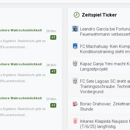
Zeitspiel Ticker
Leandro García bei Fortuna
schere Wahrscheinlichkeit
28 Min
Feuerwehrmann verbessert
+1
Ergebnis. Realistisch gibt es
FC Machahuay: Kein Kom
25% unentschied...
Konditionstraining steht im
Kapaz Ganja Yeni macht K
schere Wahrscheinlichkeit
28 Min
Langzeitprojekt.
+1
Ergebnis. Realistisch gibt es
25% unentschied...
FC Sete Lagoas SC dreht a
Trainingsschraube: Technik
Vordergrund.
schere Wahrscheinlichkeit
29 Min
Borac Orahovac: Zirkeltrai
+1
Ergebnis. Realistisch gibt es
Stunde.
25% unentschied...
Inkaras Klaipėda Naujasis 
(T/6/25) langfristig.