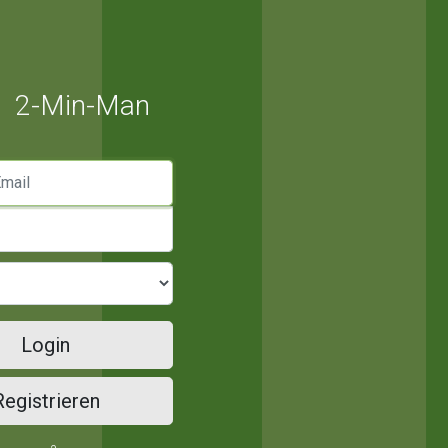
2-Min-Man
mail
Login
Registrieren