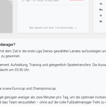
S • 5er • 19 • HUN • €149,2 Mio
So
Mo
Di
Mi
Alle Spieler auf dem Transfermarkt →
-Manager?
it dem Ziel in die erste Liga Deines gewählten Landes aufzusteigen un
e zu gewinnen.
ent: Aufstellung, Training und gelegentlich Spielertransfers. Die Aus
 Nacht um 03:30 Uhr.
ele sowie Eurocup und Championscup
el genügen weniger als zwei Minuten pro Tag, um die optimale Vorbere
 das Team einzustellen – ohne auf die volle Fußballmanager-Tiefe zu v