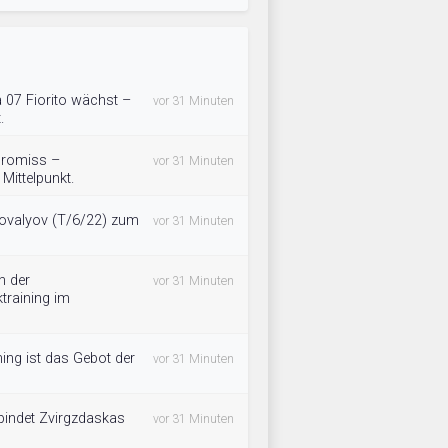
 07 Fiorito wächst –
vor 31 Minuten
.
promiss –
vor 31 Minuten
 Mittelpunkt.
ovalyov (T/6/22) zum
vor 31 Minuten
n der
vor 31 Minuten
training im
ning ist das Gebot der
vor 31 Minuten
bindet Zvirgzdaskas
vor 31 Minuten