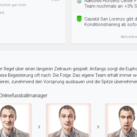
Næstved Horsens Center FK
ürlich gar nicht
Team nochmals an: +3% St
de)
Capiatá San Lorenzo gibt d
Konditionstraining ab sofor
Aktivitäte
r Regel über einen längeren Zeitraum gespielt. Anfangs sorgt die Eupho
 diese Begeisterung oft nach. Die Folge: Das eigene Team erhält immer
stieren, zunehmend den Vorsprung ausbauen und die Spitze übernehme
nlinefussballmanager