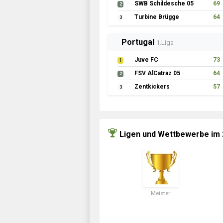
SWB Schildesche 05
69
2
Turbine Brügge
64
3
Portugal
1.Liga
Juve FC
73
1
FSV AlCatraz 05
64
2
Zentkickers
57
3
Ligen und Wettbewerbe im
Meister