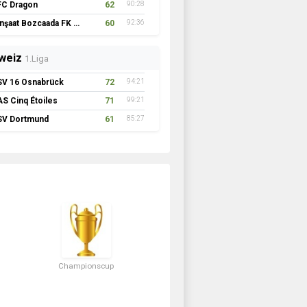
FC Dragon
62
90:28
İnşaat Bozcaada FK 1957
60
92:36
weiz
1.Liga
SV 16 Osnabrück
72
94:21
AS Cinq Étoiles
71
99:21
SV Dortmund
61
85:27
Championscup