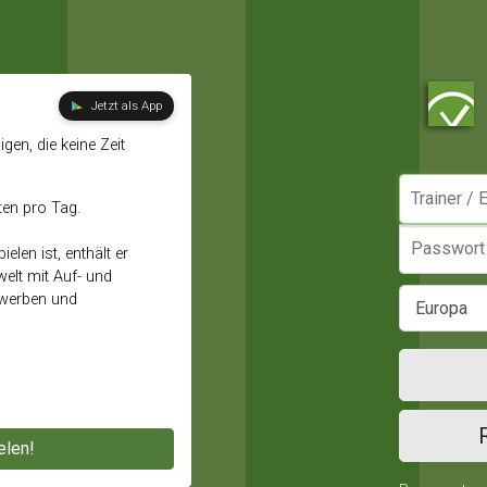
Jetzt als App
gen, die keine Zeit
Manager / E
ten pro Tag.
Passwort
elen ist, enthält er
elt mit Auf- und
ewerben und
elen!