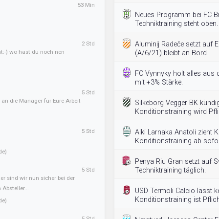
53 Min
Neues Programm bei FC B
Techniktraining steht oben.
2 Std
Aluminij Radeče setzt auf E
ht:-) wo hast du noch nen
(A/6/21) bleibt an Bord.
FC Vynnyky holt alles aus
mit +3% Stärke.
5 Std
 an die Manager für Eure Arbeit
Silkeborg Vegger BK kündi
Konditionstraining wird Pfli
5 Std
Alki Larnaka Anatoli zieht
Konditionstraining ab sofo
de)
Penya Riu Gran setzt auf S
5 Std
Techniktraining täglich.
er sind wir nun sicher bei der
Absteller...
USD Termoli Calcio lässt ke
Konditionstraining ist Pflich
de)
5 Std