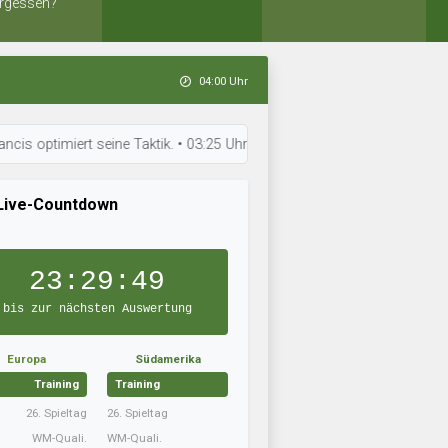
rgessen?
04:00 Uhr
timiert seine Taktik. • 03:25 Uhr: Eiði Deiggj Víkingur bereitet sich auf
Live-Countdown
23:29:48
bis zur nächsten Auswertung
Europa
Südamerika
Training
Training
26. Spieltag
26. Spieltag
WM-Quali.
WM-Quali.