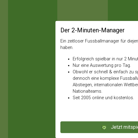
Der 2-Minuten-Manager
Ein zeitloser Fussballmanager für diejeni
haben.
Erfolgreich spielbar in nur 2 Minu
Nur eine Auswertung pro Tag.
Obwohl er schnell & einfach zu spi
dennoch eine komplexe Fussballw
Abstiegen, internationalen Wettb
Nationalteams.
Seit 2005 online und kostenlos.
Jetzt mitspi