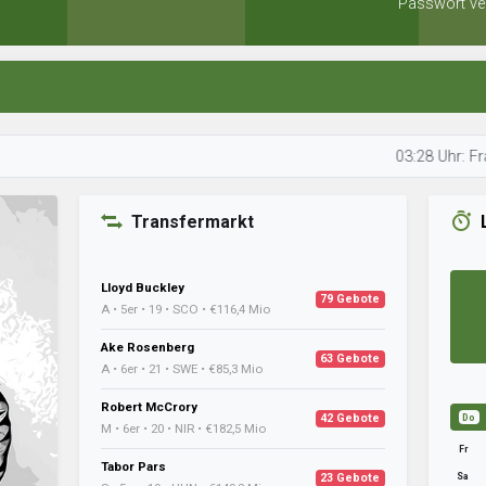
Passwort ve
03:28 Uhr: Francis op
Transfermarkt
Lloyd Buckley
79 Gebote
A • 5er • 19 • SCO • €116,4 Mio
Ake Rosenberg
63 Gebote
A • 6er • 21 • SWE • €85,3 Mio
Robert McCrory
42 Gebote
Do
M • 6er • 20 • NIR • €182,5 Mio
Fr
Tabor Pars
Sa
23 Gebote