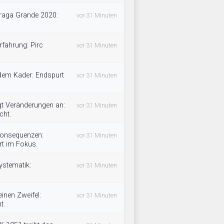
raga Grande 2020:
vor 31 Minuten
rfahrung: Pirc
vor 31 Minuten
 dem Kader: Endspurt
vor 31 Minuten
gt Veränderungen an:
vor 31 Minuten
cht.
 Konsequenzen:
vor 31 Minuten
rt im Fokus.
ystematik:
vor 31 Minuten
inen Zweifel:
vor 31 Minuten
t.