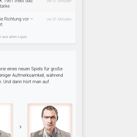
 1951 treibt das
vor 31 Minuten
ärke.
ie Richtung vor –
vor 31 Minuten
t.
n aus allen Ligen
rie eines neuen Spiels für große
 weniger Aufmerksamkeit, während
n. Und dann hört man auf.