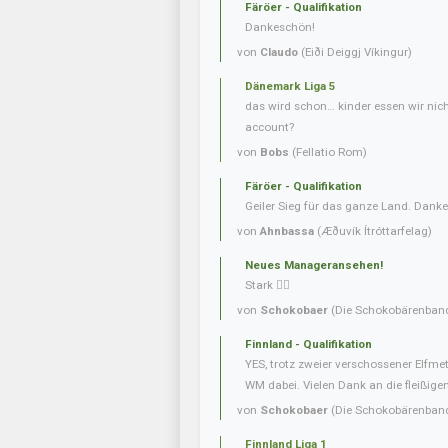
Färöer - Qualifikation
Dankeschön!
von
Claudo
(Eiði Deiggj Víkingur)
Dänemark Liga 5
das wird schon… kinder essen wir nic
account?
von
Bobs
(Fellatio Rom)
Färöer - Qualifikation
Geiler Sieg für das ganze Land. Danke
von
Ahnbassa
(Æðuvík Ítróttarfelag)
Neues Manageransehen!
Stark 👍🏼
von
Schokobaer
(Die Schokobärenban
Finnland - Qualifikation
YES, trotz zweier verschossener Elfmet
WM dabei. Vielen Dank an die fleißigen 
von
Schokobaer
(Die Schokobärenban
Finnland Liga 1