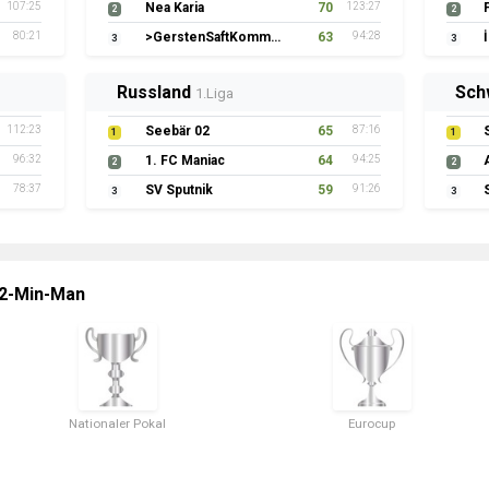
107:25
Nea Karia
70
123:27
2
2
80:21
>GerstenSaftKommando
63
94:28
3
3
Russland
Sch
1.Liga
112:23
Seebär 02
65
87:16
1
1
96:32
1. FC Maniac
64
94:25
2
2
78:37
SV Sputnik
59
91:26
3
3
 2-Min-Man
Nationaler Pokal
Eurocup