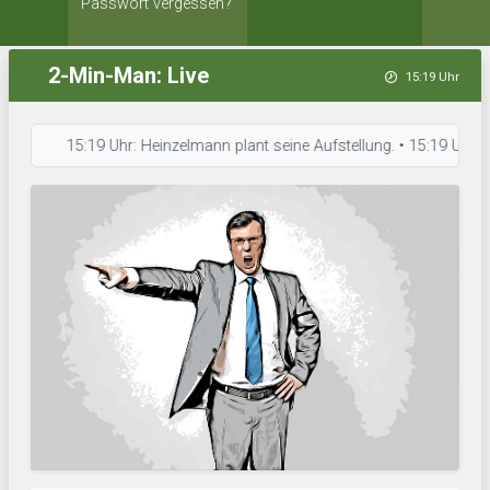
Passwort vergessen?
2-Min-Man: Live
15:19 Uhr
15:19 Uhr: Heinzelmann plant seine Aufstellung. • 15:19 Uhr: TSV Fo