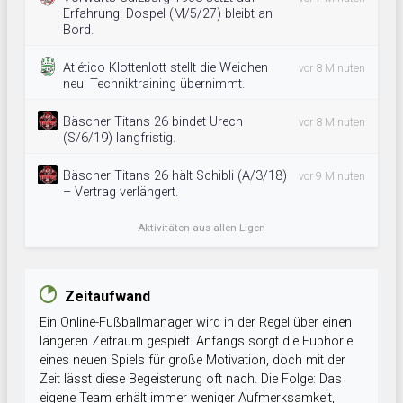
Erfahrung: Dospel (M/5/27) bleibt an
Bord.
Atlético Klottenlott stellt die Weichen
vor 8 Minuten
neu: Techniktraining übernimmt.
Bäscher Titans 26 bindet Urech
vor 8 Minuten
(S/6/19) langfristig.
Bäscher Titans 26 hält Schibli (A/3/18)
vor 9 Minuten
– Vertrag verlängert.
Aktivitäten aus allen Ligen
Zeitaufwand
Ein Online-Fußballmanager wird in der Regel über einen
längeren Zeitraum gespielt. Anfangs sorgt die Euphorie
eines neuen Spiels für große Motivation, doch mit der
Zeit lässt diese Begeisterung oft nach. Die Folge: Das
eigene Team erhält immer weniger Aufmerksamkeit,