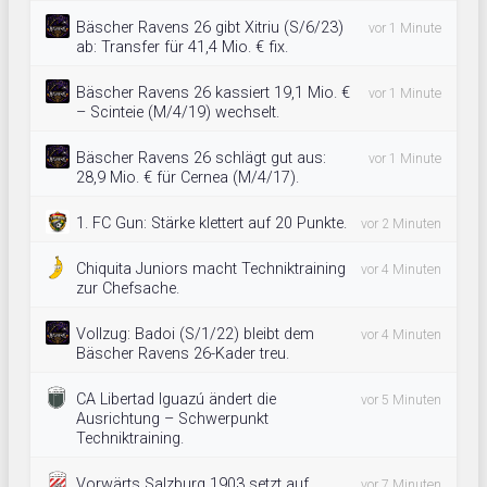
Bäscher Ravens 26 gibt Xitriu (S/6/23)
vor 1 Minute
ab: Transfer für 41,4 Mio. € fix.
Bäscher Ravens 26 kassiert 19,1 Mio. €
vor 1 Minute
– Scinteie (M/4/19) wechselt.
Bäscher Ravens 26 schlägt gut aus:
vor 1 Minute
28,9 Mio. € für Cernea (M/4/17).
1. FC Gun: Stärke klettert auf 20 Punkte.
vor 2 Minuten
Chiquita Juniors macht Techniktraining
vor 4 Minuten
zur Chefsache.
Vollzug: Badoi (S/1/22) bleibt dem
vor 4 Minuten
Bäscher Ravens 26-Kader treu.
CA Libertad Iguazú ändert die
vor 5 Minuten
Ausrichtung – Schwerpunkt
Techniktraining.
Vorwärts Salzburg 1903 setzt auf
vor 7 Minuten