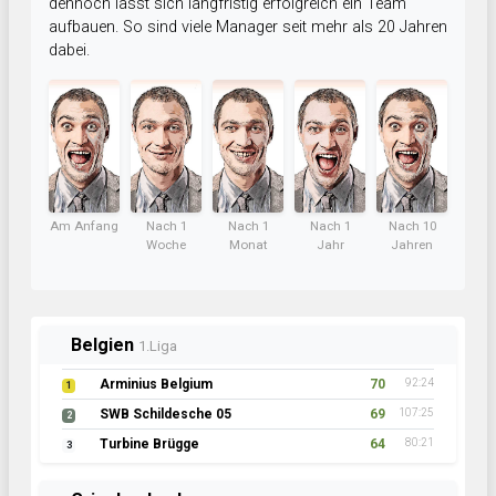
dennoch lässt sich langfristig erfolgreich ein Team
aufbauen. So sind viele Manager seit mehr als 20 Jahren
dabei.
Am Anfang
Nach 1
Nach 1
Nach 1
Nach 10
Woche
Monat
Jahr
Jahren
Belgien
1.Liga
Arminius Belgium
70
92:24
1
SWB Schildesche 05
69
107:25
2
Turbine Brügge
64
80:21
3