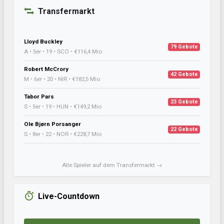
Transfermarkt
Lloyd Buckley
79 Gebote
A • 5er • 19 • SCO • €116,4 Mio
Robert McCrory
42 Gebote
M • 6er • 20 • NIR • €182,5 Mio
Tabor Pars
23 Gebote
S • 5er • 19 • HUN • €149,2 Mio
Ole Bjørn Porsanger
22 Gebote
S • 8er • 22 • NOR • €228,7 Mio
Alle Spieler auf dem Transfermarkt →
Live-Countdown