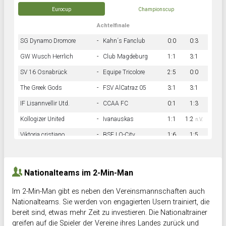
Eurocup
Championscup
Achtelfinale
SG Dynamo Dromore
-
Kahn´s Fanclub
0:0
0:3
GW Wusch Herrlich
-
Club Magdeburg
1:1
3:1
SV 16 Osnabrück
-
Equipe Tricolore
2:5
0:0
The Greek Gods
-
FSV AlCatraz 05
3:1
3:1
IF Lisannvellir Utd.
-
CCAA FC
0:1
1:3
Kollogizer United
-
Ivanauskas
1:1
1:2
n.V.
Viktoria cristiano
-
BSF LO-City
1:6
1:5
Hnk Rama
-
Südstadkicker
0:1
2:2
Nationalteams im 2-Min-Man
Im 2-Min-Man gibt es neben den Vereinsmannschaften auch
Nationalteams. Sie werden von engagierten Usern trainiert, die
bereit sind, etwas mehr Zeit zu investieren. Die Nationaltrainer
greifen auf die Spieler der Vereine ihres Landes zurück und