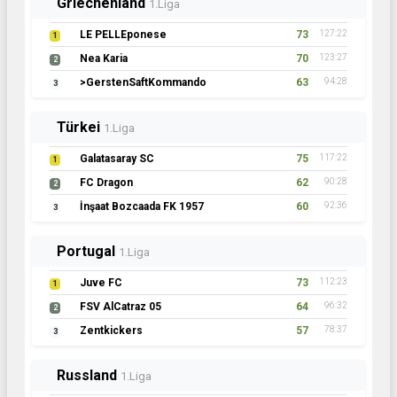
Griechenland
1.Liga
LE PELLEponese
73
127:22
1
Nea Karia
70
123:27
2
>GerstenSaftKommando
63
94:28
3
Türkei
1.Liga
Galatasaray SC
75
117:22
1
FC Dragon
62
90:28
2
İnşaat Bozcaada FK 1957
60
92:36
3
Portugal
1.Liga
Juve FC
73
112:23
1
FSV AlCatraz 05
64
96:32
2
Zentkickers
57
78:37
3
Russland
1.Liga