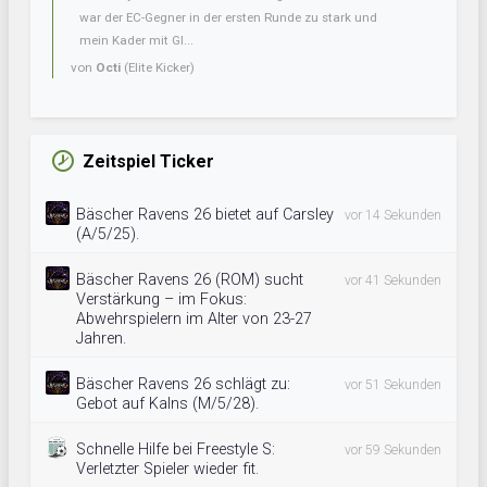
war der EC-Gegner in der ersten Runde zu stark und
mein Kader mit Gl...
von
Octi
(Elite Kicker)
Zeitspiel Ticker
Bäscher Ravens 26 bietet auf Carsley
vor 14 Sekunden
(A/5/25).
Bäscher Ravens 26 (ROM) sucht
vor 41 Sekunden
Verstärkung – im Fokus:
Abwehrspielern im Alter von 23-27
Jahren.
Bäscher Ravens 26 schlägt zu:
vor 51 Sekunden
Gebot auf Kalns (M/5/28).
Schnelle Hilfe bei Freestyle S:
vor 59 Sekunden
Verletzter Spieler wieder fit.