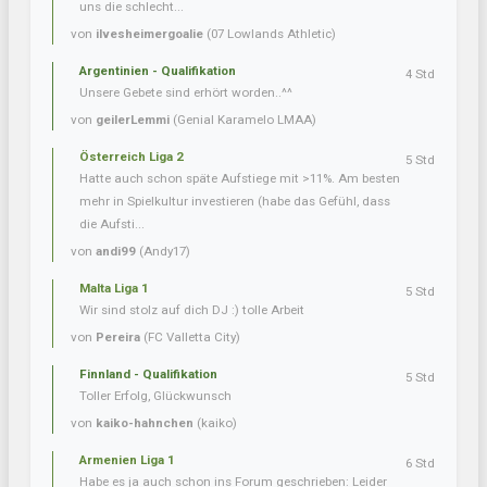
uns die schlecht...
von
ilvesheimergoalie
(07 Lowlands Athletic)
Argentinien - Qualifikation
4 Std
Unsere Gebete sind erhört worden..^^
von
geilerLemmi
(Genial Karamelo LMAA)
Österreich Liga 2
5 Std
Hatte auch schon späte Aufstiege mit >11%. Am besten
mehr in Spielkultur investieren (habe das Gefühl, dass
die Aufsti...
von
andi99
(Andy17)
Malta Liga 1
5 Std
Wir sind stolz auf dich DJ :) tolle Arbeit
von
Pereira
(FC Valletta City)
Finnland - Qualifikation
5 Std
Toller Erfolg, Glückwunsch
von
kaiko-hahnchen
(kaiko)
Armenien Liga 1
6 Std
Habe es ja auch schon ins Forum geschrieben: Leider