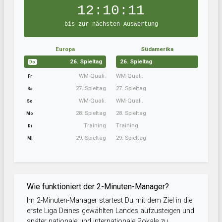
12:10:10
bis zur nächsten Auswertung
Europa
Südamerika
26. Spieltag
26. Spieltag
Do
WM-Quali.
WM-Quali.
Fr
27. Spieltag
27. Spieltag
Sa
WM-Quali.
WM-Quali.
So
28. Spieltag
28. Spieltag
Mo
Training
Training
Di
29. Spieltag
29. Spieltag
Mi
Wie funktioniert der 2-Minuten-Manager?
Im 2-Minuten-Manager startest Du mit dem Ziel in die
erste Liga Deines gewählten Landes aufzusteigen und
später nationale und internationale Pokale zu