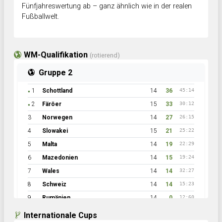
Fünfjahreswertung ab – ganz ähnlich wie in der realen
Fußballwelt.
WM-Qualifikation
(rotierend)
Gruppe 2
1
Schottland
14
36
45:14
●
2
Färöer
15
33
30:12
●
3
Norwegen
14
27
26:15
4
Slowakei
15
21
25:22
5
Malta
14
19
22:29
6
Mazedonien
14
15
19:24
7
Wales
14
14
32:27
8
Schweiz
14
14
15:23
9
Rumänien
14
0
12:60
Internationale Cups