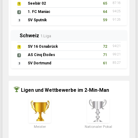
Seebär 02
65
87:16
1
1. FC Maniac
64
94:25
2
SV Sputnik
59
91:26
3
Schweiz
1.Liga
SV 16 Osnabrück
72
94:21
1
AS Cinq Étoiles
71
99:21
2
SV Dortmund
61
85:27
3
Ligen und Wettbewerbe im 2-Min-Man
Meister
Nationaler Pokal