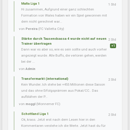
Malta Liga 1
1 Std
Hi zusammen, Aufgrund einer ganz schlechten
Formation von Wales haben wir ein Spiel gewonnen mit
dem nicht gerechnet war...
von
Pereira
(FC Valletta City)
Stärke durch Tausendsassa 4 wurde nicht auf neuen
2 Std
Trainer übertragen
+1
Dann war es aber so, wie es sein sollte und auch vorher
angezeigt wurde. Alle Buffs, die verloren gehen, werden
bei der ...
von
Admin
Transfermarkt (international)
2 Std
Kein Wunder..Ich stehe bei +455 Millionen diese Saison
und das ohne Erfolgsprämien aus Pokal/CC.. Das
aufblähen der P...
von
moggl
(Monnemer FC)
Schottland Liga 1
2 Std
Ok, krass. Jetzt erst nach dem Lesen hier in den
Kommentaren verstehe ich die Werte. Jetzt hast du für