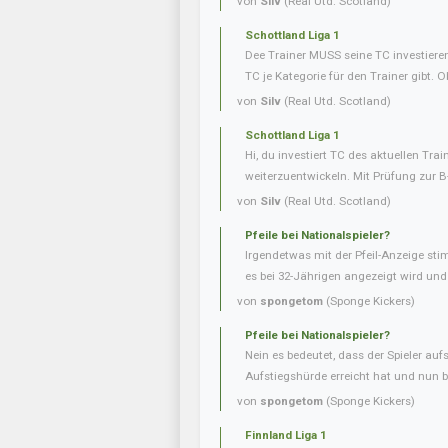
von
Silv
(Real Utd. Scotland)
Schottland Liga 1
Dee Trainer MUSS seine TC investieren
TC je Kategorie für den Trainer gibt. O
von
Silv
(Real Utd. Scotland)
Schottland Liga 1
Hi, du investiert TC des aktuellen Tra
weiterzuentwickeln. Mit Prüfung zur B
von
Silv
(Real Utd. Scotland)
Pfeile bei Nationalspieler?
Irgendetwas mit der Pfeil-Anzeige sti
es bei 32-Jährigen angezeigt wird und b
von
spongetom
(Sponge Kickers)
Pfeile bei Nationalspieler?
Nein es bedeutet, dass der Spieler aufs
Aufstiegshürde erreicht hat und nun be
von
spongetom
(Sponge Kickers)
Finnland Liga 1