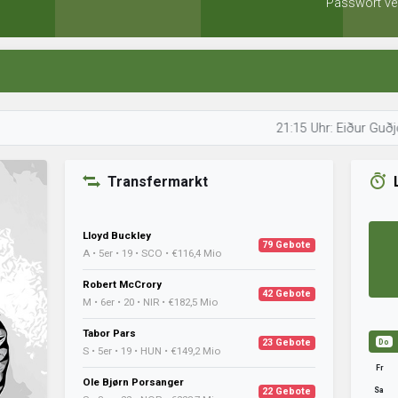
Passwort ve
21:15 Uhr: Eiður Guðjohnsen b
Transfermarkt
Lloyd Buckley
79 Gebote
A • 5er • 19 • SCO • €116,4 Mio
Robert McCrory
42 Gebote
M • 6er • 20 • NIR • €182,5 Mio
Tabor Pars
23 Gebote
Do
S • 5er • 19 • HUN • €149,2 Mio
Fr
Ole Bjørn Porsanger
Sa
22 Gebote