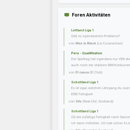
Foren Aktivitäten
Lettland Liga 1
Gibt es irgendwelche Probleme?
von
Men in Black
(La Cucarachas)
Peru - Qualifikation
Der Spieltag hat irgendwie nur VEN e
auch noch der stärkere WM-Konkurrent 
von
El causa
(El Club)
Schottland Liga 1
Es ist egal, welchen Lehrgang du zuer
EINE Fertigkeit
von
Silv
(Real Utd. Scotland)
Schottland Liga 1
Ob die zufällige Fertigkeit nach Saiso
ich dann mitteilen. Ich hab schon 4 L