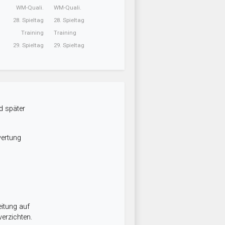
WM-Quali.
WM-Quali.
28. Spieltag
28. Spieltag
Training
Training
29. Spieltag
29. Spieltag
d später
wertung
itung auf
erzichten.