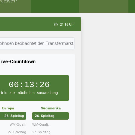
rgessen?
21:16 Uhr
eobachtet den Transfermarkt. • 21:15 Uhr: The Greek Gods ist in Topform
Live-Countdown
06:13:26
bis zur nächsten Auswertung
Europa
Südamerika
26. Spieltag
26. Spieltag
WM-Quali.
WM-Quali.
27. Spieltag
27. Spieltag