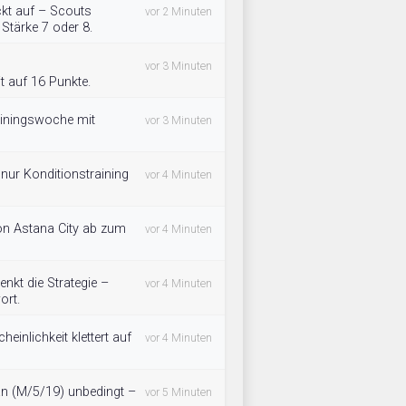
kt auf – Scouts
vor 2 Minuten
Stärke 7 oder 8.
vor 3 Minuten
t auf 16 Punkte.
ainingswoche mit
vor 3 Minuten
– nur Konditionstraining
vor 4 Minuten
von Astana City ab zum
vor 4 Minuten
nkt die Strategie –
vor 4 Minuten
ort.
einlichkeit klettert auf
vor 4 Minuten
an (M/5/19) unbedingt –
vor 5 Minuten