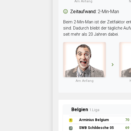
Am Anfang
N
Zeitaufwand:
2-Min-Man
Beim 2-Min-Man ist der Zeitfaktor en
sind. Dadurch bleibt der tägliche A
seit mehr als 20 Jahren dabei.
Am Anfang
Belgien
1.Liga
Arminius Belgium
70
1
SWB Schildesche 05
69
2