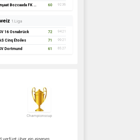
İnşaat Bozcaada FK 1957
60
92:36
weiz
1.Liga
SV 16 Osnabrück
72
94:21
AS Cinq Étoiles
71
99:21
SV Dortmund
61
85:27
Championscup
verfügt über ein eigenes