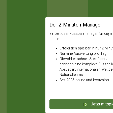
Der 2-Minuten-Manager
Ein zeitloser Fussballmanager für diejeni
haben.
Erfolgreich spielbar in nur 2 Minu
Nur eine Auswertung pro Tag.
Obwohl er schnell & einfach zu spi
dennoch eine komplexe Fussballw
Abstiegen, internationalen Wettb
Nationalteams.
Seit 2005 online und kostenlos.
Jetzt mitspi