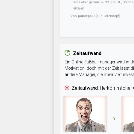
Was aber gerade wichtiger ist , Steph
🤩🤩🤩
von
pokerpaul
(Tus Totenkopf)
Zeitaufwand
Ein Online-Fußballmanager wird in de
Motivation, doch mit der Zeit lässt
andere Manager, die mehr Zeit inve
Zeitaufwand:
Herkömmlicher O