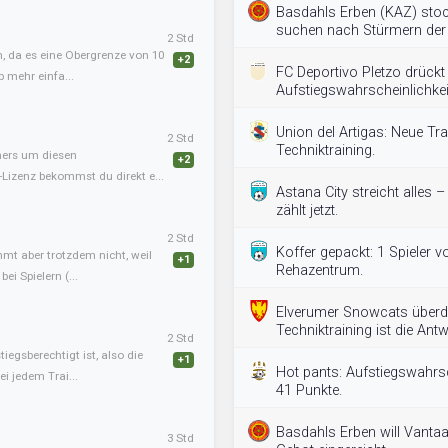
Basdahls Erben (KAZ) stoc
suchen nach Stürmern der 
2 Std
, da es eine Obergrenze von 10
+2
FC Deportivo Pletzo drückt
b mehr einfa...
Aufstiegswahrscheinlichkei
Union del Artigas: Neue Tr
2 Std
Techniktraining.
iners um diesen
+2
-Lizenz bekommst du direkt e...
Astana City streicht alles 
zählt jetzt.
2 Std
Koffer gepackt: 1 Spieler 
mmt aber trotzdem nicht, weil
+1
Rehazentrum.
ei Spielern (...
Elverumer Snowcats überde
Techniktraining ist die Antw
2 Std
tiegsberechtigt ist, also die
+1
Hot pants: Aufstiegswahrsch
i jedem Trai...
41 Punkte.
Basdahls Erben will Vanta
3 Std