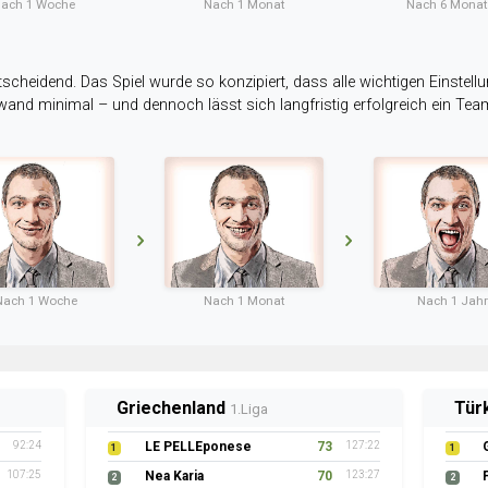
ach 1 Woche
Nach 1 Monat
Nach 6 Mona
tscheidend. Das Spiel wurde so konzipiert, dass alle wichtigen Einstellu
ufwand minimal – und dennoch lässt sich langfristig erfolgreich ein Te
Nach 1 Woche
Nach 1 Monat
Nach 1 Jahr
Griechenland
Tür
1.Liga
92:24
LE PELLEponese
73
127:22
1
1
107:25
Nea Karia
70
123:27
2
2