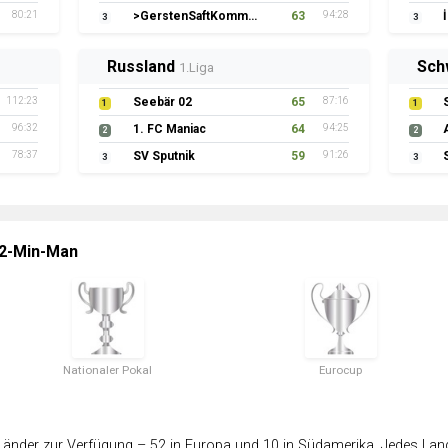
80:21
>GerstenSaftKommando
63
94:28
3
3
Russland
Sch
1.Liga
112:23
Seebär 02
65
87:16
1
1
96:32
1. FC Maniac
64
94:25
2
2
78:37
SV Sputnik
59
91:26
3
3
 2-Min-Man
Nationaler Pokal
Eurocup
änder zur Verfügung – 52 in Europa und 10 in Südamerika. Jedes Land 