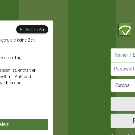
Jetzt als App
gen, die keine Zeit
Manager / E
ten pro Tag.
Passwort
elen ist, enthält er
elt mit Auf- und
ewerben und
elen!