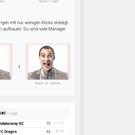
ten
Nach 1 Jahr
ngen mit nur wenigen Klicks erledigt
am aufbauen. So sind viele Manager
Nach 10 Jahren
kei
1.Liga
Galatasaray SC
75
117:22
FC Dragon
62
90:28