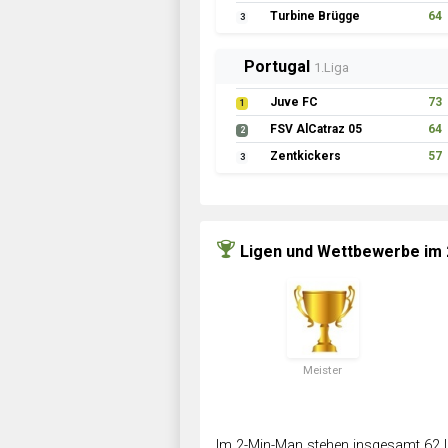
Turbine Brügge
64
3
Portugal
1.Liga
Juve FC
73
1
FSV AlCatraz 05
64
2
Zentkickers
57
3
Ligen und Wettbewerbe im
Meister
Im 2-Min-Man stehen insgesamt 62 L