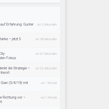
 auf Erfahrung: Gunter
vor 3 Sekunden
tärke – jetzt 5
vor 38 Sekunden
ity:
vor 42 Sekunden
 den Fokus.
enkt die Strategie –
vor 54 Sekunden
ntwort.
h Gian (S/4/19) mit
vor 1 Minute
ie Richtung vor –
vor 1 Minute
t.