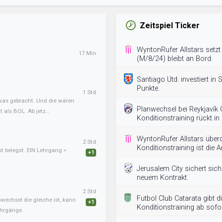
Zeitspiel Ticker
WyntonRufer Allstars setzt
17 Min
(M/8/24) bleibt an Bord.
Santiago Utd. investiert in S
Punkte.
1 Std
twas gebracht. Und die wären
Planwechsel bei Reykjavík C
als BOL. Ab jetz...
Konditionstraining rückt in
WyntonRufer Allstars überd
2 Std
Konditionstraining ist die A
st belegst. EIN Lehrgang =
+1
Jerusalem City sichert sic
neuem Kontrakt.
2 Std
Futbol Club Catarata gibt d
nwechsel die gleiche ist, kann
+1
Konditionstraining ab sofor
ehrgänge.