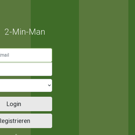
2-Min-Man
mail
Login
Registrieren