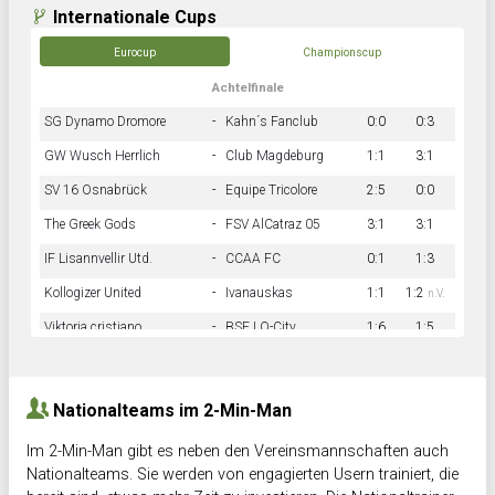
Internationale Cups
Eurocup
Championscup
Achtelfinale
SG Dynamo Dromore
-
Kahn´s Fanclub
0:0
0:3
GW Wusch Herrlich
-
Club Magdeburg
1:1
3:1
SV 16 Osnabrück
-
Equipe Tricolore
2:5
0:0
The Greek Gods
-
FSV AlCatraz 05
3:1
3:1
IF Lisannvellir Utd.
-
CCAA FC
0:1
1:3
Kollogizer United
-
Ivanauskas
1:1
1:2
n.V.
Viktoria cristiano
-
BSF LO-City
1:6
1:5
Hnk Rama
-
Südstadkicker
0:1
2:2
Nationalteams im 2-Min-Man
Im 2-Min-Man gibt es neben den Vereinsmannschaften auch
Nationalteams. Sie werden von engagierten Usern trainiert, die