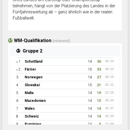
teilnehmen, hängt von der Platzierung des Landes in der
Fünfjahreswertung ab – ganz ähnlich wie in der realen
Fußballwelt.
WM-Qualifikation
(rotierend)
Gruppe 2
1
Schottland
14
36
45:14
●
2
Färöer
15
33
30:12
●
3
Norwegen
14
27
26:15
4
Slowakei
15
21
25:22
5
Malta
14
19
22:29
6
Mazedonien
14
15
19:24
7
Wales
14
14
32:27
8
Schweiz
14
14
15:23
9
Rumänien
14
0
12:60