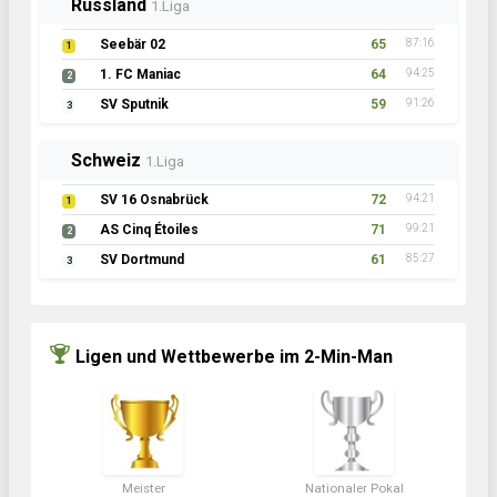
Russland
1.Liga
Seebär 02
65
87:16
1
1. FC Maniac
64
94:25
2
SV Sputnik
59
91:26
3
Schweiz
1.Liga
SV 16 Osnabrück
72
94:21
1
AS Cinq Étoiles
71
99:21
2
SV Dortmund
61
85:27
3
Ligen und Wettbewerbe im 2-Min-Man
Meister
Nationaler Pokal