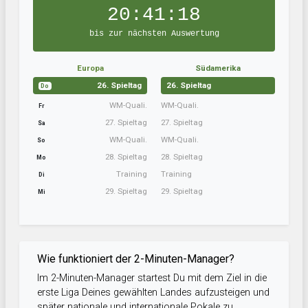
20:41:17
bis zur nächsten Auswertung
Europa
Südamerika
26. Spieltag
26. Spieltag
Do
WM-Quali.
WM-Quali.
Fr
27. Spieltag
27. Spieltag
Sa
WM-Quali.
WM-Quali.
So
28. Spieltag
28. Spieltag
Mo
Training
Training
Di
29. Spieltag
29. Spieltag
Mi
Wie funktioniert der 2-Minuten-Manager?
Im 2-Minuten-Manager startest Du mit dem Ziel in die
erste Liga Deines gewählten Landes aufzusteigen und
später nationale und internationale Pokale zu