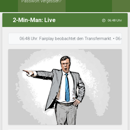
Passwort vergessen?
2-Min-Man: Live
06:48 Uhr
06:48 Uhr: Fairplay beobachtet den Transfermarkt. • 06:48 Uhr: Bo