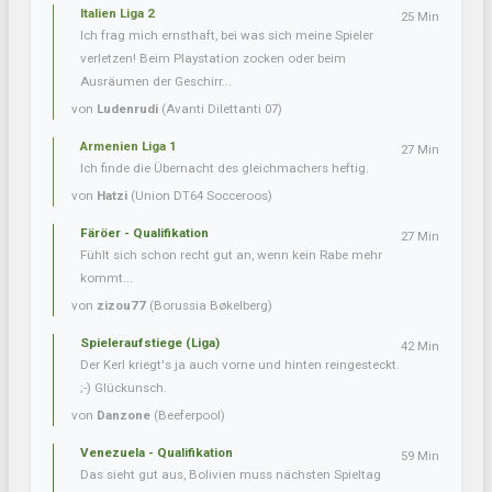
Italien Liga 2
25 Min
Ich frag mich ernsthaft, bei was sich meine Spieler
verletzen! Beim Playstation zocken oder beim
Ausräumen der Geschirr...
von
Ludenrudi
(Avanti Dilettanti 07)
Armenien Liga 1
27 Min
Ich finde die Übernacht des gleichmachers heftig.
von
Hatzi
(Union DT64 Socceroos)
Färöer - Qualifikation
27 Min
Fühlt sich schon recht gut an, wenn kein Rabe mehr
kommt...
von
zizou77
(Borussia Bøkelberg)
Spieleraufstiege (Liga)
42 Min
Der Kerl kriegt's ja auch vorne und hinten reingesteckt.
;-) Glückunsch.
von
Danzone
(Beeferpool)
Venezuela - Qualifikation
59 Min
Das sieht gut aus, Bolivien muss nächsten Spieltag