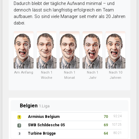
Dadurch bleibt der tägliche Aufwand minimal – und
dennoch lässt sich langfristig erfolgreich ein Team
aufbauen. So sind viele Manager seit mehr als 20 Jahren
dabei.
Am Anfang
Nach 1
Nach 1
Nach 1
Nach 10
Woche
Monat
Jahr
Jahren
Belgien
1.Liga
Arminius Belgium
70
92:24
1
SWB Schildesche 05
69
107:25
2
Turbine Brügge
64
80:21
3