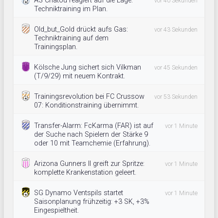
AS Chatou reagiert auf die Lage:
vor 40 Sekunden
Techniktraining im Plan.
Old_but_Gold drückt aufs Gas:
vor 43 Sekunden
Techniktraining auf dem
Trainingsplan.
Kölsche Jung sichert sich Vilkman
vor 45 Sekunden
(T/9/29) mit neuem Kontrakt.
Trainingsrevolution bei FC Crussow
vor 53 Sekunden
07: Konditionstraining übernimmt.
Transfer-Alarm: FcKarma (FAR) ist auf
vor 1 Minute
der Suche nach Spielern der Stärke 9
oder 10 mit Teamchemie (Erfahrung).
Arizona Gunners II greift zur Spritze:
vor 1 Minute
komplette Krankenstation geleert.
SG Dynamo Ventspils startet
vor 1 Minute
Saisonplanung frühzeitig: +3 SK, +3%
Eingespieltheit.