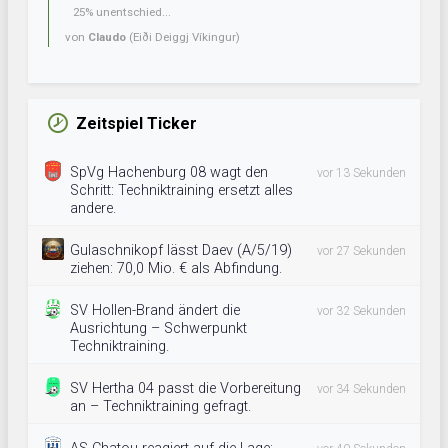
25% unentschied...
von
Claudo
(Eiði Deiggj Víkingur)
Zeitspiel Ticker
SpVg Hachenburg 08 wagt den
vor 13 Sekunden
Schritt: Techniktraining ersetzt alles
andere.
Gulaschnikopf lässt Daev (A/5/19)
vor 27 Sekunden
ziehen: 70,0 Mio. € als Abfindung.
SV Hollen-Brand ändert die
vor 32 Sekunden
Ausrichtung – Schwerpunkt
Techniktraining.
SV Hertha 04 passt die Vorbereitung
vor 34 Sekunden
an – Techniktraining gefragt.