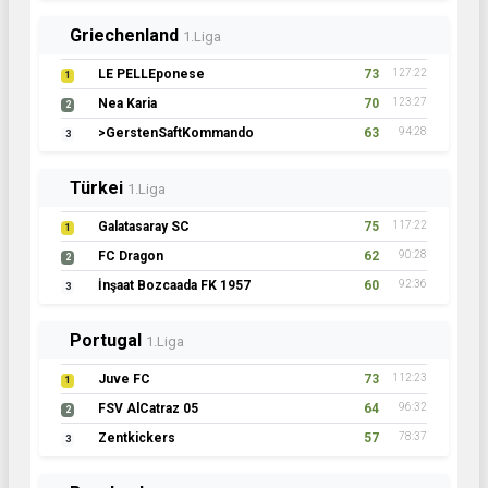
Griechenland
1.Liga
LE PELLEponese
73
127:22
1
Nea Karia
70
123:27
2
>GerstenSaftKommando
63
94:28
3
Türkei
1.Liga
Galatasaray SC
75
117:22
1
FC Dragon
62
90:28
2
İnşaat Bozcaada FK 1957
60
92:36
3
Portugal
1.Liga
Juve FC
73
112:23
1
FSV AlCatraz 05
64
96:32
2
Zentkickers
57
78:37
3