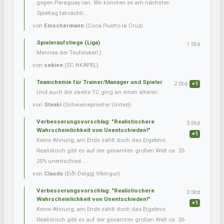
gegen Paraguay ran. Wir könnten es am nächsten
Spieltag tatsächli...
von
Emschermann
(Coca Puerto la Cruz)
Spieleraufstiege (Liga)
1 Std
Mennea der Teufelskerl:)
von
sebiee
(SC N€APEL)
Teamchemie für Trainer/Manager und Spieler
2 Std
+1
Und auch die zweite TC ging an einen älteren.
von
Steaki
(Schweinepriester United)
Verbesserungsvorschlag: "Realistischere
3 Std
Wahrscheinlichkeit von Unentschieden!"
+1
Keine Ahnung, am Ende zählt doch das Ergebnis.
Realistisch gibt es auf der gesamten großen Welt ca. 20-
25% unentschied...
von
Claudo
(Eiði Deiggj Víkingur)
Verbesserungsvorschlag: "Realistischere
3 Std
Wahrscheinlichkeit von Unentschieden!"
+1
Keine Ahnung, am Ende zählt doch das Ergebnis.
Realistisch gibt es auf der gesamten großen Welt ca. 20-