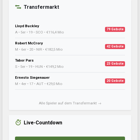
Transfermarkt
Lloyd Buckley
79 Gebote
A • 5er • 19 • SCO • €116,4 Mio
Robert McCrory
42 Gebote
M • 6er • 20 • NIR • €182,5 Mio
Tabor Pars
23 Gebote
S • 5er • 19 • HUN • €149,2 Mio
Ernesto Siegenauer
20 Gebote
M • 4er • 17 • AUT • €29,0 Mio
Alle Spieler auf dem Transfermarkt →
Live-Countdown