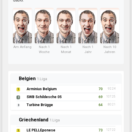
dabei.
Am Anfang
Nach 1
Nach 1
Nach 1
Nach 10
Woche
Monat
Jahr
Jahren
Belgien
1.Liga
Arminius Belgium
70
92:24
1
SWB Schildesche 05
69
107:25
2
Turbine Brügge
64
80:21
3
Griechenland
1.Liga
LE PELLEponese
73
127:22
1