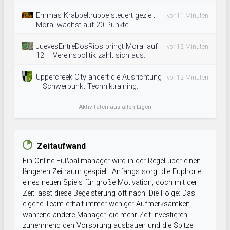
Emmas Krabbeltruppe steuert gezielt –
vor 11 Minuten
Moral wächst auf 20 Punkte.
JuevesEntreDosRios bringt Moral auf
vor 12 Minuten
12 – Vereinspolitik zahlt sich aus.
Uppercreek City ändert die Ausrichtung
vor 12 Minuten
– Schwerpunkt Techniktraining.
Aktivitäten aus allen Ligen
Zeitaufwand
Ein Online-Fußballmanager wird in der Regel über einen
längeren Zeitraum gespielt. Anfangs sorgt die Euphorie
eines neuen Spiels für große Motivation, doch mit der
Zeit lässt diese Begeisterung oft nach. Die Folge: Das
eigene Team erhält immer weniger Aufmerksamkeit,
während andere Manager, die mehr Zeit investieren,
zunehmend den Vorsprung ausbauen und die Spitze