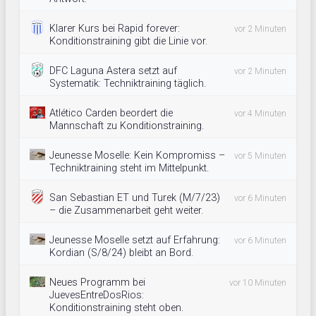
Klarer Kurs bei Rapid forever:
vor 2 Minuten
Konditionstraining gibt die Linie vor.
DFC Laguna Astera setzt auf
vor 2 Minuten
Systematik: Techniktraining täglich.
Atlético Carden beordert die
vor 4 Minuten
Mannschaft zu Konditionstraining.
Jeunesse Moselle: Kein Kompromiss –
vor 5 Minuten
Techniktraining steht im Mittelpunkt.
San Sebastian ET und Turek (M/7/23)
vor 6 Minuten
– die Zusammenarbeit geht weiter.
Jeunesse Moselle setzt auf Erfahrung:
vor 6 Minuten
Kordian (S/8/24) bleibt an Bord.
Neues Programm bei
vor 10 Minuten
JuevesEntreDosRios:
Konditionstraining steht oben.