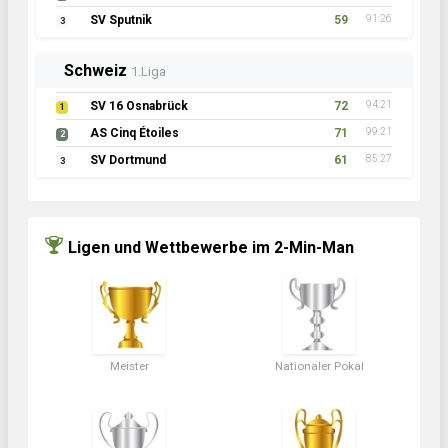
SV Sputnik
59
91:26
3
Schweiz
1.Liga
SV 16 Osnabrück
72
94:21
1
AS Cinq Étoiles
71
99:21
2
SV Dortmund
61
85:27
3
Ligen und Wettbewerbe im 2-Min-Man
Meister
Nationaler Pokal