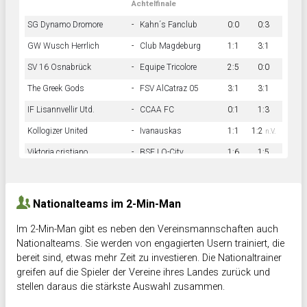
Achtelfinale
SG Dynamo Dromore
-
Kahn´s Fanclub
0:0
0:3
GW Wusch Herrlich
-
Club Magdeburg
1:1
3:1
SV 16 Osnabrück
-
Equipe Tricolore
2:5
0:0
The Greek Gods
-
FSV AlCatraz 05
3:1
3:1
IF Lisannvellir Utd.
-
CCAA FC
0:1
1:3
Kollogizer United
-
Ivanauskas
1:1
1:2
n.V.
Viktoria cristiano
-
BSF LO-City
1:6
1:5
Hnk Rama
-
Südstadkicker
0:1
2:2
Nationalteams im 2-Min-Man
Im 2-Min-Man gibt es neben den Vereinsmannschaften auch
Nationalteams. Sie werden von engagierten Usern trainiert, die
bereit sind, etwas mehr Zeit zu investieren. Die Nationaltrainer
greifen auf die Spieler der Vereine ihres Landes zurück und
stellen daraus die stärkste Auswahl zusammen.