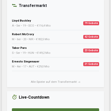
Transfermarkt
Lloyd Buckley
79 Gebote
A • 5er • 19 • SCO • €116,4 Mio
Robert McCrory
42 Gebote
M • 6er • 20 • NIR • €182,5 Mio
Tabor Pars
23 Gebote
S • 5er • 19 • HUN • €149,2 Mio
Ernesto Siegenauer
21 Gebote
M • 4er • 17 • AUT • €29,0 Mio
Alle Spieler auf dem Transfermarkt →
Live-Countdown