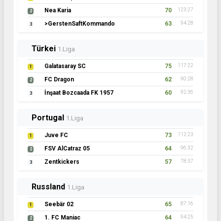
Nea Karia
70
123:27
2
>GerstenSaftKommando
63
94:28
3
Türkei
1.Liga
Galatasaray SC
75
117:22
1
FC Dragon
62
90:28
2
İnşaat Bozcaada FK 1957
60
92:36
3
Portugal
1.Liga
Juve FC
73
112:23
1
FSV AlCatraz 05
64
96:32
2
Zentkickers
57
78:37
3
Russland
1.Liga
Seebär 02
65
87:16
1
1. FC Maniac
64
94:25
2