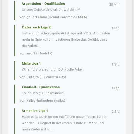
Argentinien - Qualifikation
28 Min
Unsere Gebete sind erhört worden..^^
von
geilerLemmi
(Genial Karamelo LMAA)
Österreich Liga 2
1 Std
Hatte auch schon späte Aufstiege mit >11%. Am besten
mehr in Spielkultur investieren (habe das Gefühl, dass
die Aufsti...
von
andi99
(Andy17)
Malta Liga 1
1 Std
Wir sind stolz auf dich DJ :) tolle Arbeit
von
Pereira
(FC Valletta City)
Finnland - Qualifikation
1 Std
Toller Erfolg, Glückwunsch
von
kaiko-hahnchen
(kaiko)
Armenien Liga 1
2 Std
Habe es ja auch schon ins Forum geschrieben: Leider
war der EC-Gegner in der ersten Runde zu stark und
mein Kader mit Gl...