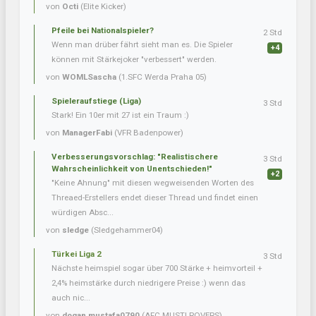
von
Octi
(Elite Kicker)
Pfeile bei Nationalspieler?
2 Std
Wenn man drüber fährt sieht man es. Die Spieler
+4
können mit Stärkejoker "verbessert" werden.
von
WOMLSascha
(1.SFC Werda Praha 05)
Spieleraufstiege (Liga)
3 Std
Stark! Ein 10er mit 27 ist ein Traum :)
von
ManagerFabi
(VFR Badenpower)
Verbesserungsvorschlag: "Realistischere
3 Std
Wahrscheinlichkeit von Unentschieden!"
+2
"Keine Ahnung" mit diesen wegweisenden Worten des
Threaed-Erstellers endet dieser Thread und findet einen
würdigen Absc...
von
sledge
(Sledgehammer04)
Türkei Liga 2
3 Std
Nächste heimspiel sogar über 700 Stärke + heimvorteil +
2,4% heimstärke durch niedrigere Preise :) wenn das
auch nic...
von
dogan.mustafa0790
(AFC MUSTI ROVERS)