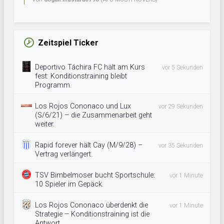
Zeitspiel Ticker
Deportivo Táchira FC hält am Kurs
vor 5 Sekunden
fest: Konditionstraining bleibt
Programm.
Los Rojos Cononaco und Lux
vor 29 Sekunden
(S/6/21) – die Zusammenarbeit geht
weiter.
Rapid forever hält Cay (M/9/28) –
vor 35 Sekunden
Vertrag verlängert.
TSV Bimbelmoser bucht Sportschule:
vor 1 Minute
10 Spieler im Gepäck.
Los Rojos Cononaco überdenkt die
vor 1 Minute
Strategie – Konditionstraining ist die
Antwort.