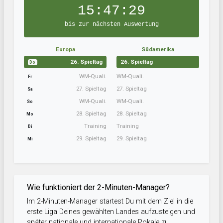
15:47:28
bis zur nächsten Auswertung
Europa
Südamerika
26. Spieltag
26. Spieltag
Do
WM-Quali.
WM-Quali.
Fr
27. Spieltag
27. Spieltag
Sa
WM-Quali.
WM-Quali.
So
28. Spieltag
28. Spieltag
Mo
Training
Training
Di
29. Spieltag
29. Spieltag
Mi
Wie funktioniert der 2-Minuten-Manager?
Im 2-Minuten-Manager startest Du mit dem Ziel in die
erste Liga Deines gewählten Landes aufzusteigen und
später nationale und internationale Pokale zu