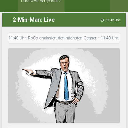
Passwort vergessen?
2-Min-Man: Live
11:42 Uhr
11:40 Uhr: RoCo analysiert den nächsten Gegner. • 11:40 Uhr: Rapid for