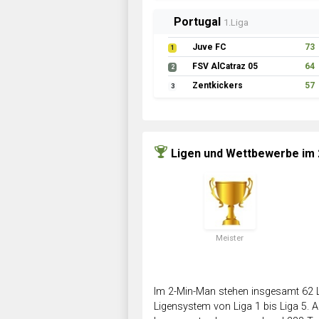
Portugal
1.Liga
Juve FC
73
1
FSV AlCatraz 05
64
2
Zentkickers
57
3
Ligen und Wettbewerbe im
Meister
Im 2-Min-Man stehen insgesamt 62 L
Ligensystem von Liga 1 bis Liga 5. Ab