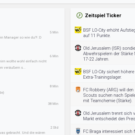
Zeitspiel Ticker
BSF LO-City erhöht Aufstie
5 Min
auf 11 Punkte.
in Manager so wie du?! :D
Old Jerusalem (ISR) sondi
Abwehrspielern der Stärke 
6 Min
17-22 Jahren.
irn wollte wohl einfach nicht
n veräußern s...
BSF LO-City sichert höhere
Extra-Trainingslager.
8 Min
FC Robbery (ARG) will den
de)
Scouts suchen nach Spiele
mit Teamchemie (Stärke).
38 Min
Old Jerusalem trennt sich
Markt entscheidet den Preis
2 Std
FC Braga interessiert sich 
twas gebracht. Und die wären