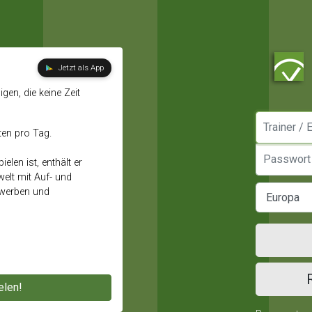
Jetzt als App
gen, die keine Zeit
Manager / E
ten pro Tag.
Passwort
elen ist, enthält er
elt mit Auf- und
ewerben und
elen!