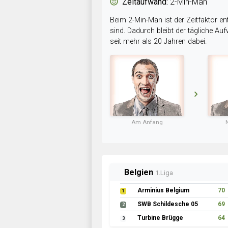
Zeitaufwand:
2-Min-Man
Beim 2-Min-Man ist der Zeitfaktor en
sind. Dadurch bleibt der tägliche A
seit mehr als 20 Jahren dabei.
Am Anfang
Belgien
1.Liga
Arminius Belgium
70
1
SWB Schildesche 05
69
2
Turbine Brügge
64
3