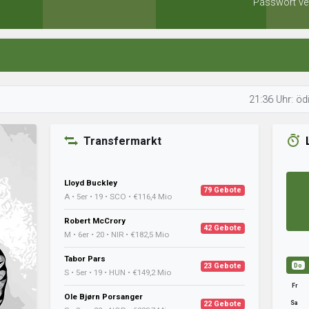
Passwort ve
21:36 Uhr: ödipussi op
Transfermarkt
Lloyd Buckley
79 Gebote
A • 5er • 19 • SCO • €116,4 Mio
Robert McCrory
42 Gebote
M • 6er • 20 • NIR • €182,5 Mio
Tabor Pars
23 Gebote
Do
S • 5er • 19 • HUN • €149,2 Mio
Fr
Ole Bjørn Porsanger
Sa
22 Gebote