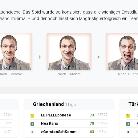
tscheidend. Das Spiel wurde so konzipiert, dass alle wichtigen Einstellu
ufwand minimal – und dennoch lässt sich langfristig erfolgreich ein Te
Nach 1 Woche
Nach 1 Monat
Nach 1 Jahr
Griechenland
Tür
1.Liga
92:24
LE PELLEponese
73
127:22
1
1
107:25
Nea Karia
70
123:27
2
2
80:21
>GerstenSaftKommando
63
94:28
3
3