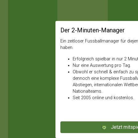
Der 2-Minuten-Manager
Ein zeitloser Fussballmanager für diejeni
haben.
Erfolgreich spielbar in nur 2 Minu
Nur eine Auswertung pro Tag.
Obwohl er schnell & einfach zu spi
dennoch eine komplexe Fussballw
Abstiegen, internationalen Wettb
Nationalteams.
Seit 2005 online und kostenlos.
Jetzt mitspi