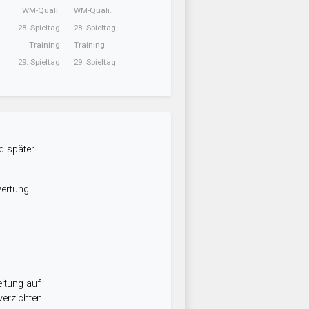
WM-Quali.
WM-Quali.
28. Spieltag
28. Spieltag
Training
Training
29. Spieltag
29. Spieltag
d später
wertung
itung auf
erzichten.