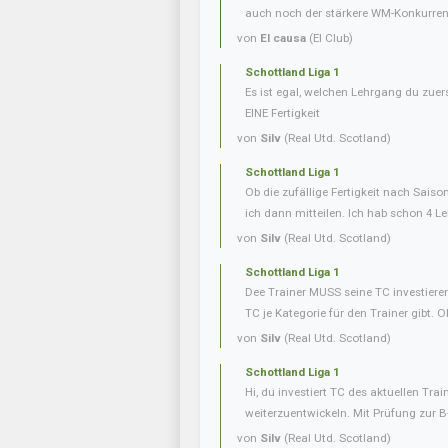
auch noch der stärkere WM-Konkurrent 
von
El causa
(El Club)
Schottland Liga 1
Es ist egal, welchen Lehrgang du zuer
EINE Fertigkeit
von
Silv
(Real Utd. Scotland)
Schottland Liga 1
Ob die zufällige Fertigkeit nach Saiso
ich dann mitteilen. Ich hab schon 4 L
von
Silv
(Real Utd. Scotland)
Schottland Liga 1
Dee Trainer MUSS seine TC investieren
TC je Kategorie für den Trainer gibt. O
von
Silv
(Real Utd. Scotland)
Schottland Liga 1
Hi, du investiert TC des aktuellen Tra
weiterzuentwickeln. Mit Prüfung zur B
von
Silv
(Real Utd. Scotland)