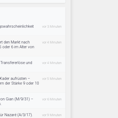
gswahrscheinlichkeit
vor 3 Minuten
ert den Markt nach
vor 4 Minuten
5 oder 6 im Alter von
 Transfererlöse und
vor 4 Minuten
 Kader aufrüsten –
vor 5 Minuten
rn der Stärke 9 oder 10
 von Gian (M/9/31) –
vor 6 Minuten
.
für Nazaré (A/3/17).
vor 9 Minuten