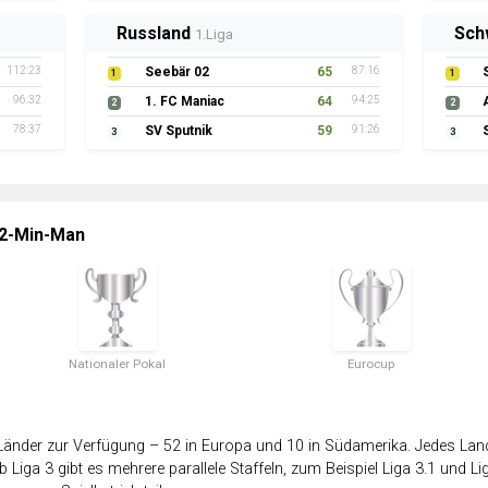
Russland
Sch
1.Liga
112:23
Seebär 02
65
87:16
1
1
96:32
1. FC Maniac
64
94:25
2
2
78:37
SV Sputnik
59
91:26
3
3
 2-Min-Man
Nationaler Pokal
Eurocup
änder zur Verfügung – 52 in Europa und 10 in Südamerika. Jedes Land 
 Liga 3 gibt es mehrere parallele Staffeln, zum Beispiel Liga 3.1 und Lig