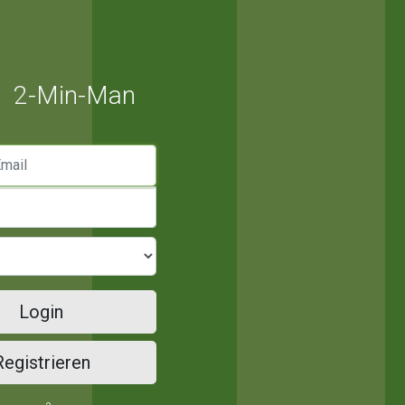
2-Min-Man
mail
Login
Registrieren