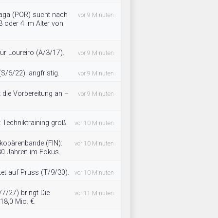
raga (POR) sucht nach
vor 9 Minuten
3 oder 4 im Alter von
für Loureiro (A/3/17).
vor 9 Minuten
S/6/22) langfristig.
vor 9 Minuten
 die Vorbereitung an –
vor 9 Minuten
 Techniktraining groß.
vor 10 Minuten
kobärenbande (FIN):
vor 10 Minuten
30 Jahren im Fokus.
et auf Pruss (T/9/30).
vor 10 Minuten
/7/27) bringt Die
vor 11 Minuten
8,0 Mio. €.