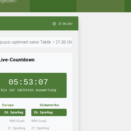
rgessen?
21:36 Uhr
timiert seine Taktik. • 21:36 Uhr: homer´s Gurkentruppe hat sein Team auf
Live-Countdown
05:53:06
bis zur nächsten Auswertung
Europa
Südamerika
26. Spieltag
26. Spieltag
WM-Quali.
WM-Quali.
27. Spieltag
27. Spieltag