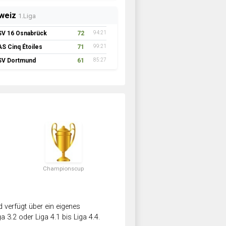
weiz
1.Liga
SV 16 Osnabrück
72
94:21
AS Cinq Étoiles
71
99:21
SV Dortmund
61
85:27
Championscup
verfügt über ein eigenes
a 3.2 oder Liga 4.1 bis Liga 4.4.