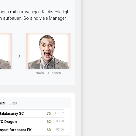
ngen mit nur wenigen Klicks erledigt
am aufbauen. So sind viele Manager
Nach 10 Jahren
kei
1.Liga
Galatasaray SC
75
117:22
FC Dragon
62
90:28
İnşaat Bozcaada FK 1957
60
92:36