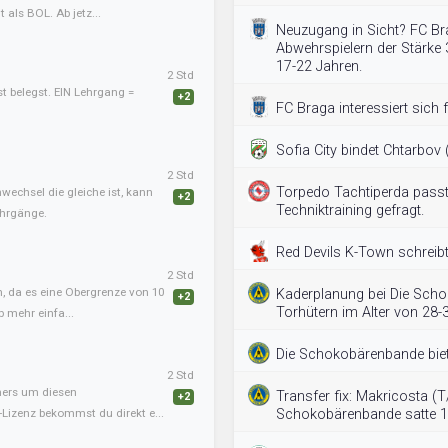
als BOL. Ab jetz...
Neuzugang in Sicht? FC B
Abwehrspielern der Stärke 
17-22 Jahren.
2 Std
st belegst. EIN Lehrgang =
+2
FC Braga interessiert sich 
Sofia City bindet Chtarbov (
2 Std
Torpedo Tachtiperda passt
nwechsel die gleiche ist, kann
+2
Techniktraining gefragt.
ehrgänge.
Red Devils K-Town schreibt
2 Std
, da es eine Obergrenze von 10
Kaderplanung bei Die Scho
+2
Torhütern im Alter von 28-
b mehr einfa...
Die Schokobärenbande biet
2 Std
iners um diesen
Transfer fix: Makricosta (T
+2
-Lizenz bekommst du direkt e...
Schokobärenbande satte 11