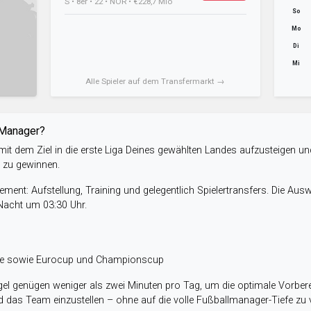
S • 8er • 22 • NOR • €228,7 Mio
So
Mo
Di
Mi
Alle Spieler auf dem Transfermarkt →
-Manager?
it dem Ziel in die erste Liga Deines gewählten Landes aufzusteigen un
e zu gewinnen.
ent: Aufstellung, Training und gelegentlich Spielertransfers. Die Aus
 Nacht um 03:30 Uhr.
ele sowie Eurocup und Championscup
el genügen weniger als zwei Minuten pro Tag, um die optimale Vorbere
 das Team einzustellen – ohne auf die volle Fußballmanager-Tiefe zu v