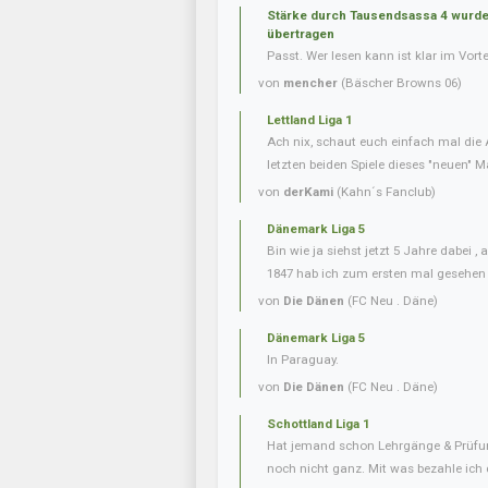
Stärke durch Tausendsassa 4 wurde 
übertragen
Passt. Wer lesen kann ist klar im Vorte
von
mencher
(Bäscher Browns 06)
Lettland Liga 1
Ach nix, schaut euch einfach mal die 
letzten beiden Spiele dieses "neuen" Ma
von
derKami
(Kahn´s Fanclub)
Dänemark Liga 5
Bin wie ja siehst jetzt 5 Jahre dabei 
1847 hab ich zum ersten mal gesehen
von
Die Dänen
(FC Neu . Däne)
Dänemark Liga 5
In Paraguay.
von
Die Dänen
(FC Neu . Däne)
Schottland Liga 1
Hat jemand schon Lehrgänge & Prüfu
noch nicht ganz. Mit was bezahle ich