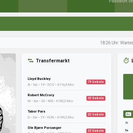
Passwort ve
18:26 Uhr: Wartes bereitet
Transfermarkt
Lloyd Buckley
79 Gebote
A • 5er • 19 • SCO • €116,4 Mio
Robert McCrory
42 Gebote
M • 6er • 20 • NIR • €182,5 Mio
Tabor Pars
23 Gebote
Do
S • 5er • 19 • HUN • €149,2 Mio
Fr
Ole Bjørn Porsanger
Sa
22 Gebote