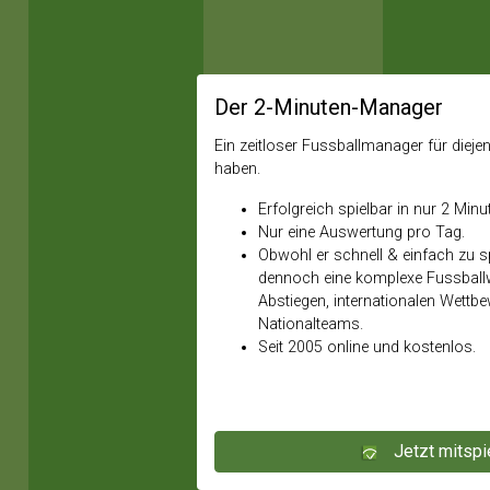
Der 2-Minuten-Manager
Ein zeitloser Fussballmanager für diejeni
haben.
Erfolgreich spielbar in nur 2 Minu
Nur eine Auswertung pro Tag.
Obwohl er schnell & einfach zu spi
dennoch eine komplexe Fussballw
Abstiegen, internationalen Wettb
Nationalteams.
Seit 2005 online und kostenlos.
Jetzt mitspi