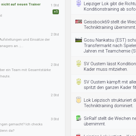
Leipziger Lok gibt die Rich
nicht auf neuen Trainer
1 Std
Konditionstraining ab sofor
+1
il
Geissbock69 stellt die Wei
Techniktraining übernimmt.
2 Std
Aufstellungen und Einsätze der
Gosu Nankatsu (EST) scha
Transfermarkt nach Spieler
nagers an. ;...
Jahren mit Teamchemie (S
SV Oustem lässt Konditions
2 Std
Kader muss mitziehen.
, aber ein Team mit Gesamtstärke
 heute.
SV Oustem kämpft mit allen
spritzt den ganzen Kader fit
2 Std
Lok Leipzisch strukturiert
Techniktraining dominiert.
SirRalf stellt die Weichen n
3 Std
übernimmt.
ngen gemacht? Ich checks
 denn da?