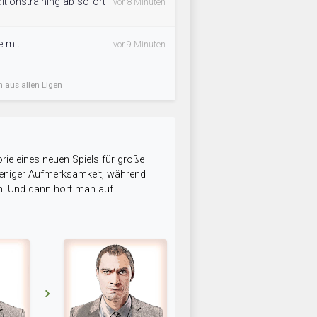
ditionstraining ab sofort
vor 8 Minuten
e mit
vor 9 Minuten
n aus allen Ligen
rie eines neuen Spiels für große
 weniger Aufmerksamkeit, während
n. Und dann hört man auf.