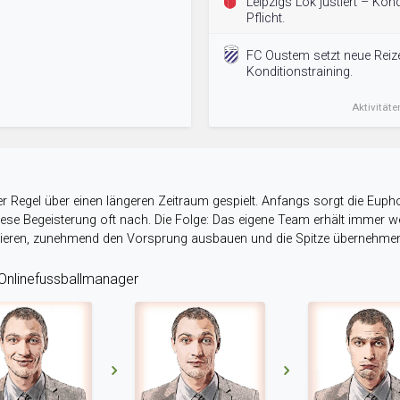
Leipzigs Lok justiert – Kon
Pflicht.
FC Oustem setzt neue Reiz
Konditionstraining.
Aktivitäte
r Regel über einen längeren Zeitraum gespielt. Anfangs sorgt die Eupho
 diese Begeisterung oft nach. Die Folge: Das eigene Team erhält immer
stieren, zunehmend den Vorsprung ausbauen und die Spitze übernehme
nlinefussballmanager