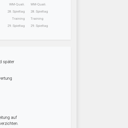
WM-Quali.
WM-Quali.
28. Spieltag
28. Spieltag
Training
Training
29. Spieltag
29. Spieltag
d später
wertung
itung auf
erzichten.