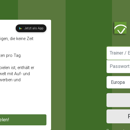
Jetzt als App
gen, die keine Zeit
Manager / E
ten pro Tag.
Passwort
elen ist, enthält er
elt mit Auf- und
ewerben und
elen!