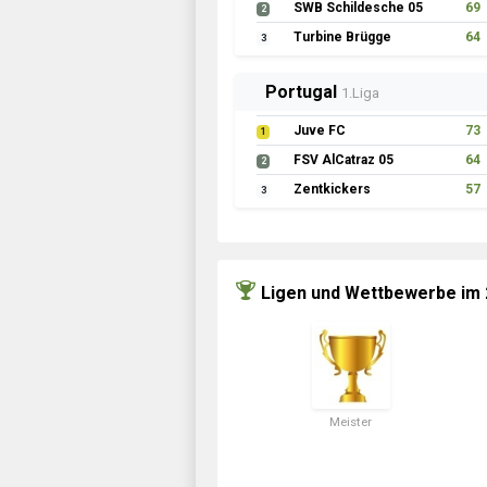
SWB Schildesche 05
69
2
Turbine Brügge
64
3
Portugal
1.Liga
Juve FC
73
1
FSV AlCatraz 05
64
2
Zentkickers
57
3
Ligen und Wettbewerbe im
Meister