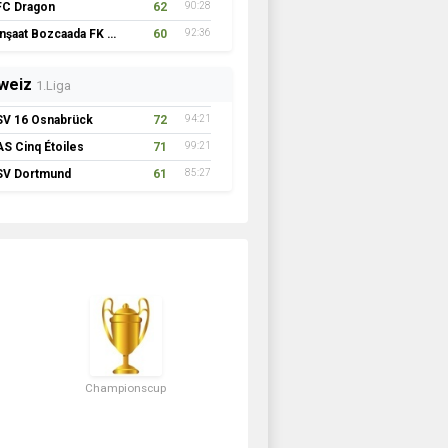
FC Dragon
62
90:28
İnşaat Bozcaada FK 1957
60
92:36
weiz
1.Liga
SV 16 Osnabrück
72
94:21
AS Cinq Étoiles
71
99:21
SV Dortmund
61
85:27
Championscup