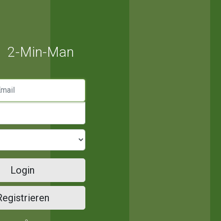
2-Min-Man
mail
Login
Registrieren