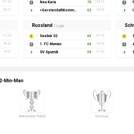
107:25
Nea Karia
70
123:27
2
2
80:21
>GerstenSaftKommando
63
94:28
3
3
Russland
Sch
1.Liga
112:23
Seebär 02
65
87:16
1
1
96:32
1. FC Maniac
64
94:25
2
2
78:37
SV Sputnik
59
91:26
3
3
 2-Min-Man
Nationaler Pokal
Eurocup