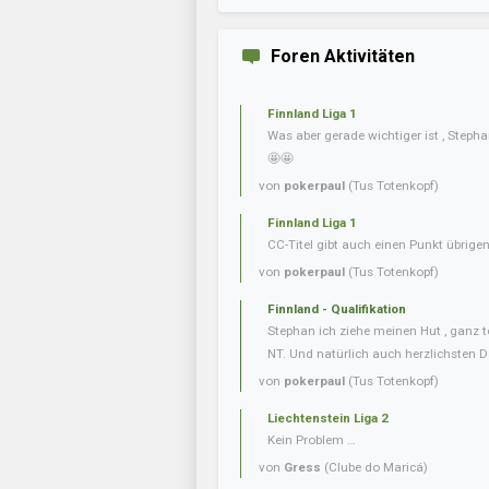
Foren Aktivitäten
Finnland Liga 1
Was aber gerade wichtiger ist , Steph
🤩🤩
von
pokerpaul
(Tus Totenkopf)
Finnland Liga 1
CC-Titel gibt auch einen Punkt übrig
von
pokerpaul
(Tus Totenkopf)
Finnland - Qualifikation
Stephan ich ziehe meinen Hut , ganz t
NT. Und natürlich auch herzlichsten D
von
pokerpaul
(Tus Totenkopf)
Liechtenstein Liga 2
Kein Problem …
von
Gress
(Clube do Maricá)