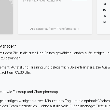
S • 8er • 22 • NOR • €228,7 Mio
So
Mo
Di
Mi
Alle Spieler auf dem Transfermarkt →
-Manager?
it dem Ziel in die erste Liga Deines gewählten Landes aufzusteigen un
e zu gewinnen.
ent: Aufstellung, Training und gelegentlich Spielertransfers. Die Aus
 Nacht um 03:30 Uhr.
ele sowie Eurocup und Championscup
el genügen weniger als zwei Minuten pro Tag, um die optimale Vorbere
 das Team einzustellen – ohne auf die volle Fußballmanager-Tiefe zu v