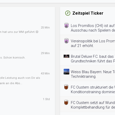
Zeitspiel Ticker
Los Promillos (CHI) ist au
25 Min
Ausschau nach Spielern der
an hat uns zur WM geführt.🤩
Vereinspolitik bei Los Pr
auf 21 erhöht.
29 Min
Brutal Deluxe F.C. baut das
ens. Schon komisch.
Grundtechniken führt das
Weiss Blau Bayern: Neue T
43 Min
Techniktraining.
olle Leistung auch von Dir als
ank an die Abs...
FC Oustem strukturiert di
Konditionstraining dominier
1 Std
FC Oustem setzt auf Wunde
Komplettbehandlung für de