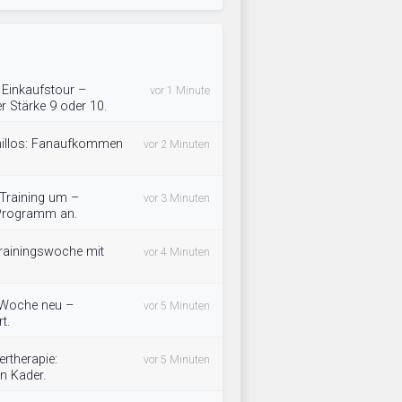
f Einkaufstour –
vor 1 Minute
 Stärke 9 oder 10.
omillos: Fanaufkommen
vor 2 Minuten
 Training um –
vor 3 Minuten
 Programm an.
rainingswoche mit
vor 4 Minuten
e Woche neu –
vor 5 Minuten
t.
rtherapie:
vor 5 Minuten
n Kader.