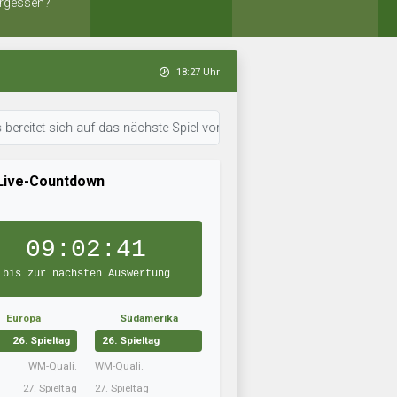
rgessen?
18:27 Uhr
 sich auf das nächste Spiel vor. • 18:23 Uhr: Gosu Nankatsu hat sein Tea
Live-Countdown
09:02:40
bis zur nächsten Auswertung
Europa
Südamerika
26. Spieltag
26. Spieltag
WM-Quali.
WM-Quali.
27. Spieltag
27. Spieltag