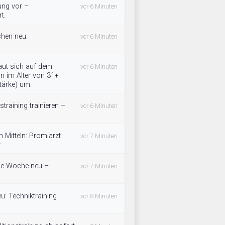
tung vor –
vor 6 Minuten
t.
chen neu:
vor 6 Minuten
ut sich auf dem
vor 6 Minuten
n im Alter von 31+
tärke) um.
training trainieren –
vor 6 Minuten
 Mitteln: Promiarzt
vor 7 Minuten
.
 die Woche neu –
vor 7 Minuten
eu: Techniktraining
vor 8 Minuten